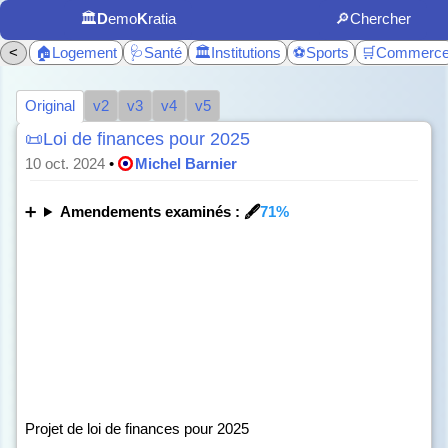
🏛️
D
emo
K
ratia
🔎Chercher
<
🏠Logement
🩺Santé
🏛️Institutions
⚽Sports
🛒Commerc
Original
v2
v3
v4
v5
📜Loi de finances pour 2025
10 oct. 2024
•
Michel Barnier
Amendements examinés : 🖋️
71%
Projet de loi de finances pour 2025