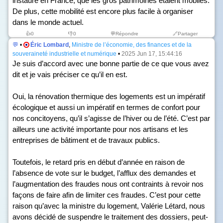
instauré en France, que les gros patrimoines étaient mobiles.
De plus, cette mobilité est encore plus facile à organiser
dans le monde actuel.
👍
0
👎
0
💬Répondre
🔗Partager
💬
•
Éric Lombard
,
Ministre de l’économie, des finances et de la
souveraineté industrielle et numérique
•
2025 Jun 17, 15:44:16
Je suis d’accord avec une bonne partie de ce que vous avez
dit et je vais préciser ce qu’il en est.
Oui, la rénovation thermique des logements est un impératif
écologique et aussi un impératif en termes de confort pour
nos concitoyens, qu’il s’agisse de l’hiver ou de l’été. C’est par
ailleurs une activité importante pour nos artisans et les
entreprises de bâtiment et de travaux publics.
Toutefois, le retard pris en début d’année en raison de
l’absence de vote sur le budget, l’afflux des demandes et
l’augmentation des fraudes nous ont contraints à revoir nos
façons de faire afin de limiter ces fraudes. C’est pour cette
raison qu’avec la ministre du logement, Valérie Létard, nous
avons décidé de suspendre le traitement des dossiers, peut-