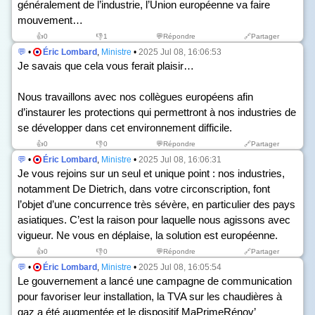
généralement de l’industrie, l’Union européenne va faire
mouvement…
👍
0
👎
1
💬Répondre
🔗Partager
💬
•
Éric Lombard
,
Ministre
•
2025 Jul 08, 16:06:53
Je savais que cela vous ferait plaisir…
Nous travaillons avec nos collègues européens afin
d’instaurer les protections qui permettront à nos industries de
se développer dans cet environnement difficile.
👍
0
👎
0
💬Répondre
🔗Partager
💬
•
Éric Lombard
,
Ministre
•
2025 Jul 08, 16:06:31
Je vous rejoins sur un seul et unique point : nos industries,
notamment De Dietrich, dans votre circonscription, font
l’objet d’une concurrence très sévère, en particulier des pays
asiatiques. C’est la raison pour laquelle nous agissons avec
vigueur. Ne vous en déplaise, la solution est européenne.
👍
0
👎
0
💬Répondre
🔗Partager
💬
•
Éric Lombard
,
Ministre
•
2025 Jul 08, 16:05:54
Le gouvernement a lancé une campagne de communication
pour favoriser leur installation, la TVA sur les chaudières à
gaz a été augmentée et le dispositif MaPrimeRénov’