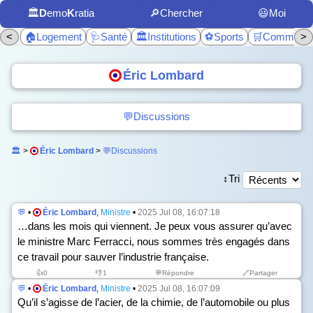
🏛️
D
emo
K
ratia
🔎Chercher
😃Moi
<
🏠Logement
🩺Santé
🏛️Institutions
⚽Sports
🛒Commerc
>
Éric Lombard
💬Discussions
🏛️
>
Éric Lombard
>
💬Discussions
↕️Tri
💬
•
Éric Lombard
,
Ministre
•
2025 Jul 08, 16:07:18
…dans les mois qui viennent. Je peux vous assurer qu’avec
le ministre Marc Ferracci, nous sommes très engagés dans
ce travail pour sauver l’industrie française.
👍
0
👎
1
💬Répondre
🔗Partager
💬
•
Éric Lombard
,
Ministre
•
2025 Jul 08, 16:07:09
Qu’il s’agisse de l’acier, de la chimie, de l’automobile ou plus