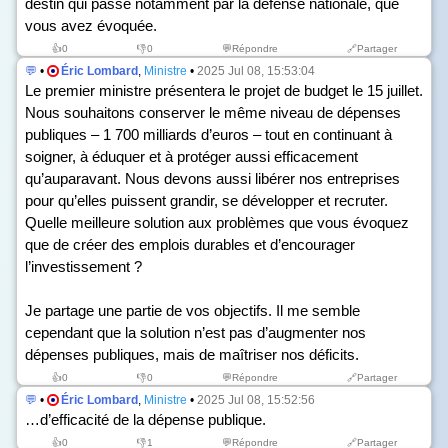
destin qui passe notamment par la défense nationale, que
vous avez évoquée.
👍
0
👎
0
💬Répondre
🔗Partager
💬
•
Éric Lombard
,
Ministre
•
2025 Jul 08, 15:53:04
Le premier ministre présentera le projet de budget le 15 juillet.
Nous souhaitons conserver le même niveau de dépenses
publiques – 1 700 milliards d’euros – tout en continuant à
soigner, à éduquer et à protéger aussi efficacement
qu’auparavant. Nous devons aussi libérer nos entreprises
pour qu’elles puissent grandir, se développer et recruter.
Quelle meilleure solution aux problèmes que vous évoquez
que de créer des emplois durables et d’encourager
l’investissement ?
Je partage une partie de vos objectifs. Il me semble
cependant que la solution n’est pas d’augmenter nos
dépenses publiques, mais de maîtriser nos déficits.
👍
0
👎
0
💬Répondre
🔗Partager
💬
•
Éric Lombard
,
Ministre
•
2025 Jul 08, 15:52:56
…d’efficacité de la dépense publique.
👍
0
👎
1
💬Répondre
🔗Partager