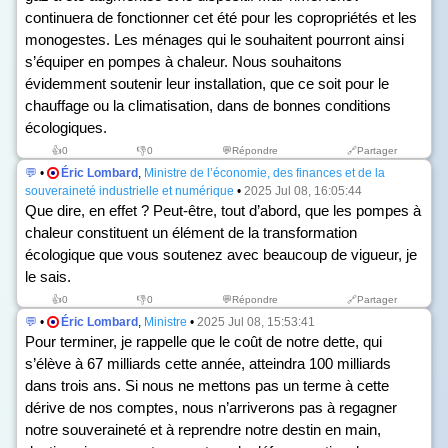
continuera de fonctionner cet été pour les copropriétés et les
monogestes. Les ménages qui le souhaitent pourront ainsi
s’équiper en pompes à chaleur. Nous souhaitons
évidemment soutenir leur installation, que ce soit pour le
chauffage ou la climatisation, dans de bonnes conditions
écologiques.
👍
0
👎
0
💬Répondre
🔗Partager
💬
•
Éric Lombard
,
Ministre de l’économie, des finances et de la
souveraineté industrielle et numérique
•
2025 Jul 08, 16:05:44
Que dire, en effet ? Peut-être, tout d’abord, que les pompes à
chaleur constituent un élément de la transformation
écologique que vous soutenez avec beaucoup de vigueur, je
le sais.
👍
0
👎
0
💬Répondre
🔗Partager
💬
•
Éric Lombard
,
Ministre
•
2025 Jul 08, 15:53:41
Pour terminer, je rappelle que le coût de notre dette, qui
s’élève à 67 milliards cette année, atteindra 100 milliards
dans trois ans. Si nous ne mettons pas un terme à cette
dérive de nos comptes, nous n’arriverons pas à regagner
notre souveraineté et à reprendre notre destin en main,