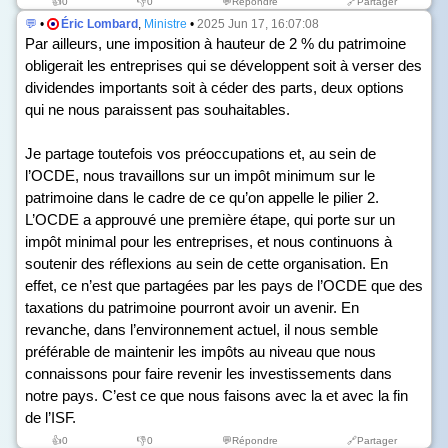
👍
0
👎
0
💬Répondre
🔗Partager
💬
•
Éric Lombard
,
Ministre
•
2025 Jun 17, 16:07:08
Par ailleurs, une imposition à hauteur de 2 % du patrimoine
obligerait les entreprises qui se développent soit à verser des
dividendes importants soit à céder des parts, deux options
qui ne nous paraissent pas souhaitables.
Je partage toutefois vos préoccupations et, au sein de
l’OCDE, nous travaillons sur un impôt minimum sur le
patrimoine dans le cadre de ce qu’on appelle le pilier 2.
L’OCDE a approuvé une première étape, qui porte sur un
impôt minimal pour les entreprises, et nous continuons à
soutenir des réflexions au sein de cette organisation. En
effet, ce n’est que partagées par les pays de l’OCDE que des
taxations du patrimoine pourront avoir un avenir. En
revanche, dans l’environnement actuel, il nous semble
préférable de maintenir les impôts au niveau que nous
connaissons pour faire revenir les investissements dans
notre pays. C’est ce que nous faisons avec la et avec la fin
de l’ISF.
👍
0
👎
0
💬Répondre
🔗Partager