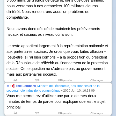
3 300 milliards d’euros de dette et, dans quelques années,
nous verserons à nos créanciers 100 milliards d’euros
d’intérêt. Nous rencontrons aussi un problème de
compétitivité.
Nous avons donc décidé de maintenir les prélèvements
fiscaux et sociaux au niveau où ils sont.
Le reste appartient largement à la représentation nationale et
aux partenaires sociaux. Je crois que vous faites allusion –
peut-être, si j’ai bien compris – à la proposition du président
de la République de réfléchir au financement de la protection
sociale. Cette question ne s’adresse pas au gouvernement
mais aux partenaires sociaux.
👍
0
👎
0
💬Répondre
🔗Partager
💬
•
Éric Lombard
,
Ministre de l’économie, des finances et de la
souveraineté industrielle et numérique
•
2025 Jun 10, 16:18:09
Vous me permettrez d’utiliser une partie de mes deux
minutes de temps de parole pour expliquer quel est le sujet
principal.
👍
0
👎
1
💬Répondre
🔗Partager