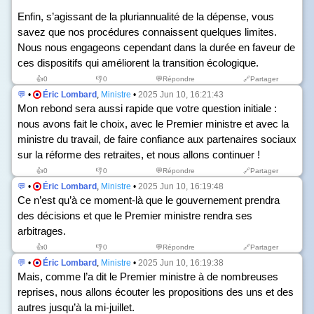
Enfin, s’agissant de la pluriannualité de la dépense, vous
savez que nos procédures connaissent quelques limites.
Nous nous engageons cependant dans la durée en faveur de
ces dispositifs qui améliorent la transition écologique.
👍
0
👎
0
💬Répondre
🔗Partager
💬
•
Éric Lombard
,
Ministre
•
2025 Jun 10, 16:21:43
Mon rebond sera aussi rapide que votre question initiale :
nous avons fait le choix, avec le Premier ministre et avec la
ministre du travail, de faire confiance aux partenaires sociaux
sur la réforme des retraites, et nous allons continuer !
👍
0
👎
0
💬Répondre
🔗Partager
💬
•
Éric Lombard
,
Ministre
•
2025 Jun 10, 16:19:48
Ce n’est qu’à ce moment-là que le gouvernement prendra
des décisions et que le Premier ministre rendra ses
arbitrages.
👍
0
👎
0
💬Répondre
🔗Partager
💬
•
Éric Lombard
,
Ministre
•
2025 Jun 10, 16:19:38
Mais, comme l’a dit le Premier ministre à de nombreuses
reprises, nous allons écouter les propositions des uns et des
autres jusqu’à la mi-juillet.