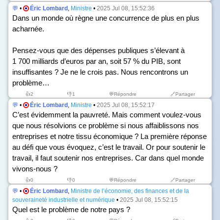
💬
•
Éric Lombard
,
Ministre
•
2025 Jul 08, 15:52:36
Dans un monde où règne une concurrence de plus en plus
acharnée.
Pensez-vous que des dépenses publiques s’élevant à
1 700 milliards d’euros par an, soit 57 % du PIB, sont
insuffisantes ? Je ne le crois pas. Nous rencontrons un
problème…
👍
2
👎
1
💬Répondre
🔗Partager
💬
•
Éric Lombard
,
Ministre
•
2025 Jul 08, 15:52:17
C’est évidemment la pauvreté. Mais comment voulez-vous
que nous résolvions ce problème si nous affaiblissons nos
entreprises et notre tissu économique ? La première réponse
au défi que vous évoquez, c’est le travail. Or pour soutenir le
travail, il faut soutenir nos entreprises. Car dans quel monde
vivons-nous ?
👍
0
👎
0
💬Répondre
🔗Partager
💬
•
Éric Lombard
,
Ministre de l’économie, des finances et de la
souveraineté industrielle et numérique
•
2025 Jul 08, 15:52:15
Quel est le problème de notre pays ?