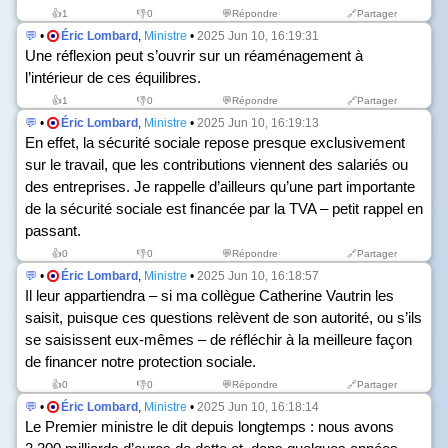
👍
1
👎
0
💬Répondre
🔗Partager
💬
•
Éric Lombard
,
Ministre
•
2025 Jun 10, 16:19:31
Une réflexion peut s’ouvrir sur un réaménagement à
l’intérieur de ces équilibres.
👍
1
👎
0
💬Répondre
🔗Partager
💬
•
Éric Lombard
,
Ministre
•
2025 Jun 10, 16:19:13
En effet, la sécurité sociale repose presque exclusivement
sur le travail, que les contributions viennent des salariés ou
des entreprises. Je rappelle d’ailleurs qu’une part importante
de la sécurité sociale est financée par la TVA – petit rappel en
passant.
👍
0
👎
0
💬Répondre
🔗Partager
💬
•
Éric Lombard
,
Ministre
•
2025 Jun 10, 16:18:57
Il leur appartiendra – si ma collègue Catherine Vautrin les
saisit, puisque ces questions relèvent de son autorité, ou s’ils
se saisissent eux-mêmes – de réfléchir à la meilleure façon
de financer notre protection sociale.
👍
0
👎
0
💬Répondre
🔗Partager
💬
•
Éric Lombard
,
Ministre
•
2025 Jun 10, 16:18:14
Le Premier ministre le dit depuis longtemps : nous avons