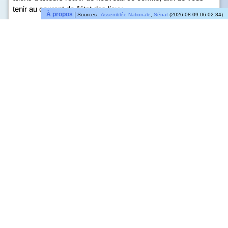
tenir au courant de l’état des lieux.
À propos
|
Sources :
Assemblée Nationale
,
Sénat
(2026-08-09 06:02:34)
Avec Amélie de Montchalin, ministre chargée des comptes
publics, le dialogue avec le Parlement est permanent ; mais il
prendra une intensité particulière à compter de ce mois de
juin. Si, comme vous l’avez relevé, le premier ministre rendra
ses décisions à la mi-juillet, celles-ci devront être nourries du
dialogue avec le Parlement.
👍
0
👎
0
💬Répondre
🔗Partager
💬
•
Éric Lombard
,
Ministre
•
2025 Jun 03, 15:53:56
Je veux enfin rappeler que la France est l’un des pays
d’Europe continentale dont la croissance est la plus
vigoureuse.
👍
0
👎
1
💬Répondre
🔗Partager
💬
•
Éric Lombard
,
Ministre
•
2025 Jun 03, 15:53:50
À l’inverse, la réduction des déficits est bien la seule manière
de suivre une trajectoire de croissance.
👍
2
👎
0
💬Répondre
🔗Partager
💬
•
Éric Lombard
,
Ministre
•
2025 Jun 03, 15:53:43
Dans cette situation, une politique de relance alourdirait la