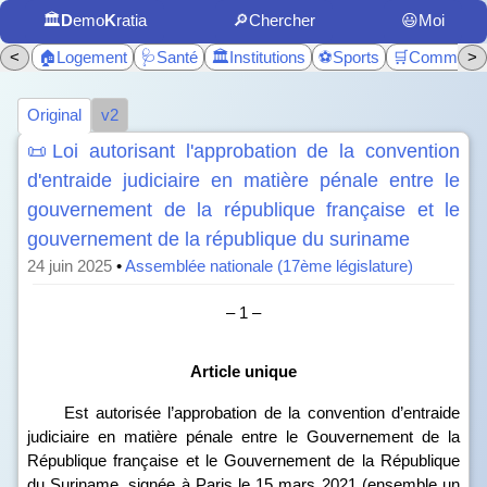
🏛️
D
emo
K
ratia
🔎Chercher
😃Moi
<
🏠Logement
🩺Santé
🏛️Institutions
⚽Sports
🛒Commerc
>
Original
v2
📜Loi autorisant l'approbation de la convention
d'entraide judiciaire en matière pénale entre le
gouvernement de la république française et le
gouvernement de la république du suriname
24 juin 2025
•
Assemblée nationale (17ème législature)
– 1 –
Article unique
Est autorisée l’approbation de la convention d’entraide
judiciaire en matière pénale entre le Gouvernement de la
République française et le Gouvernement de la République
du Suriname, signée à Paris le 15 mars 2021 (ensemble un