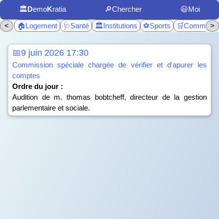
🏛️
D
emo
K
ratia
🔎Chercher
😃Moi
<
🏠Logement
🩺Santé
🏛️Institutions
⚽Sports
🛒Commerc
>
📅9 juin 2026 17:30
Commission spéciale chargée de vérifier et d'apurer les
comptes
Ordre du jour :
Audition de m. thomas bobtcheff, directeur de la gestion
parlementaire et sociale.