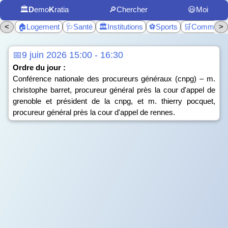
🏛️
D
emo
K
ratia
🔎Chercher
😃Moi
<
🏠Logement
🩺Santé
🏛️Institutions
⚽Sports
🛒Commerc
>
📅9 juin 2026 15:00 - 16:30
Ordre du jour :
Conférence nationale des procureurs généraux (cnpg) – m.
christophe barret, procureur général près la cour d'appel de
grenoble et président de la cnpg, et m. thierry pocquet,
procureur général près la cour d'appel de rennes.