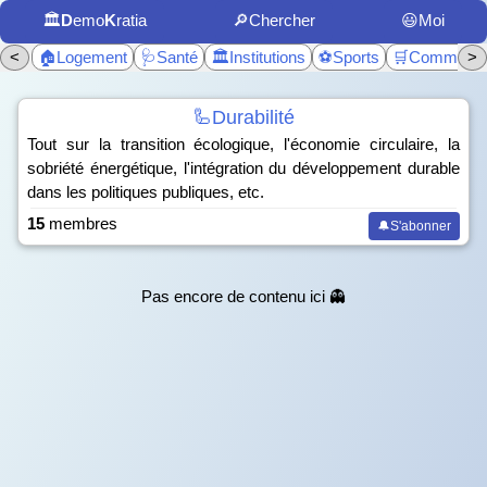
🏛️
D
emo
K
ratia
🔎Chercher
😃Moi
<
🏠Logement
🩺Santé
🏛️Institutions
⚽Sports
🛒Commerc
>
🦾Durabilité
Tout sur la transition écologique, l'économie circulaire, la
sobriété énergétique, l'intégration du développement durable
dans les politiques publiques, etc.
15
membres
🔔S'abonner
Pas encore de contenu ici 👻