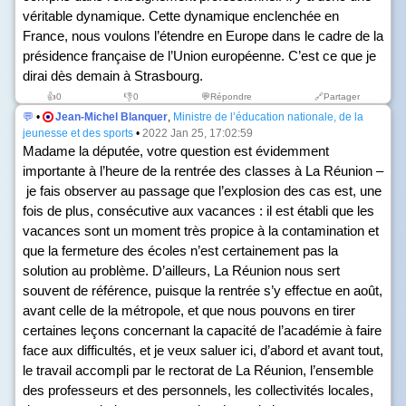
véritable dynamique. Cette dynamique enclenchée en
France, nous voulons l’étendre en Europe dans le cadre de la
présidence française de l’Union européenne. C’est ce que je
dirai dès demain à Strasbourg.
👍
0
👎
0
💬Répondre
🔗Partager
💬
•
Jean-Michel Blanquer
,
Ministre de l’éducation nationale, de la
jeunesse et des sports
•
2022 Jan 25, 17:02:59
Madame la députée, votre question est évidemment
importante à l’heure de la rentrée des classes à La Réunion –
je fais observer au passage que l’explosion des cas est, une
fois de plus, consécutive aux vacances : il est établi que les
vacances sont un moment très propice à la contamination et
que la fermeture des écoles n’est certainement pas la
solution au problème. D’ailleurs, La Réunion nous sert
souvent de référence, puisque la rentrée s’y effectue en août,
avant celle de la métropole, et que nous pouvons en tirer
certaines leçons concernant la capacité de l’académie à faire
face aux difficultés, et je veux saluer ici, d’abord et avant tout,
le travail accompli par le rectorat de La Réunion, l’ensemble
des professeurs et des personnels, les collectivités locales,