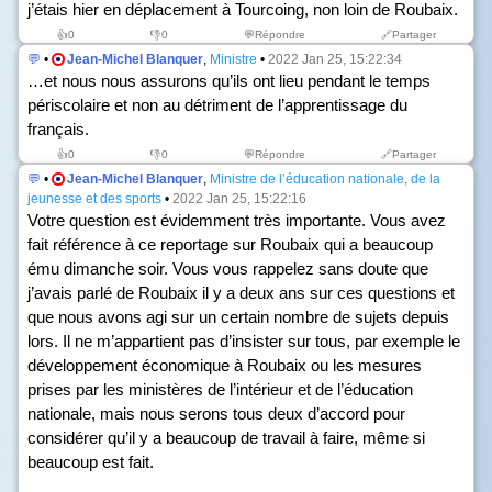
j’étais hier en déplacement à Tourcoing, non loin de Roubaix.
👍
0
👎
0
💬Répondre
🔗Partager
💬
•
Jean-Michel Blanquer
,
Ministre
•
2022 Jan 25, 15:22:34
…et nous nous assurons qu’ils ont lieu pendant le temps
périscolaire et non au détriment de l’apprentissage du
français.
👍
0
👎
0
💬Répondre
🔗Partager
💬
•
Jean-Michel Blanquer
,
Ministre de l’éducation nationale, de la
jeunesse et des sports
•
2022 Jan 25, 15:22:16
Votre question est évidemment très importante. Vous avez
fait référence à ce reportage sur Roubaix qui a beaucoup
ému dimanche soir. Vous vous rappelez sans doute que
j’avais parlé de Roubaix il y a deux ans sur ces questions et
que nous avons agi sur un certain nombre de sujets depuis
lors. Il ne m’appartient pas d’insister sur tous, par exemple le
développement économique à Roubaix ou les mesures
prises par les ministères de l’intérieur et de l’éducation
nationale, mais nous serons tous deux d’accord pour
considérer qu’il y a beaucoup de travail à faire, même si
beaucoup est fait.