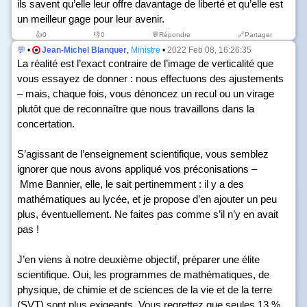
ils savent qu’elle leur offre davantage de liberté et qu’elle est
un meilleur gage pour leur avenir.
👍
0
👎
0
💬Répondre
🔗Partager
💬
•
Jean-Michel Blanquer
,
Ministre
•
2022 Feb 08, 16:26:35
La réalité est l’exact contraire de l’image de verticalité que
vous essayez de donner : nous effectuons des ajustements
– mais, chaque fois, vous dénoncez un recul ou un virage
plutôt que de reconnaître que nous travaillons dans la
concertation.
S’agissant de l’enseignement scientifique, vous semblez
ignorer que nous avons appliqué vos préconisations –
Mme Bannier, elle, le sait pertinemment : il y a des
mathématiques au lycée, et je propose d’en ajouter un peu
plus, éventuellement. Ne faites pas comme s’il n’y en avait
pas !
J’en viens à notre deuxième objectif, préparer une élite
scientifique. Oui, les programmes de mathématiques, de
physique, de chimie et de sciences de la vie et de la terre
(SVT) sont plus exigeants. Vous regrettez que seules 13 %