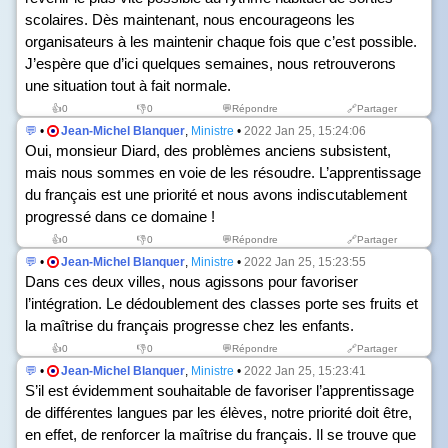
scolaires. Dès maintenant, nous encourageons les
organisateurs à les maintenir chaque fois que c’est possible.
J’espère que d’ici quelques semaines, nous retrouverons
une situation tout à fait normale.
👍
0
👎
0
💬Répondre
🔗Partager
💬
•
Jean-Michel Blanquer
,
Ministre
•
2022 Jan 25, 15:24:06
Oui, monsieur Diard, des problèmes anciens subsistent,
mais nous sommes en voie de les résoudre. L’apprentissage
du français est une priorité et nous avons indiscutablement
progressé dans ce domaine !
👍
0
👎
0
💬Répondre
🔗Partager
💬
•
Jean-Michel Blanquer
,
Ministre
•
2022 Jan 25, 15:23:55
Dans ces deux villes, nous agissons pour favoriser
l’intégration. Le dédoublement des classes porte ses fruits et
la maîtrise du français progresse chez les enfants.
👍
0
👎
0
💬Répondre
🔗Partager
💬
•
Jean-Michel Blanquer
,
Ministre
•
2022 Jan 25, 15:23:41
S’il est évidemment souhaitable de favoriser l’apprentissage
de différentes langues par les élèves, notre priorité doit être,
en effet, de renforcer la maîtrise du français. Il se trouve que