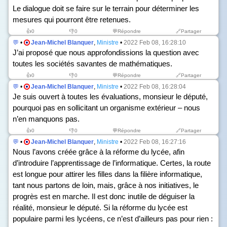
Le dialogue doit se faire sur le terrain pour déterminer les
mesures qui pourront être retenues.
👍
0
👎
0
💬Répondre
🔗Partager
💬
•
Jean-Michel Blanquer
,
Ministre
•
2022 Feb 08, 16:28:10
J’ai proposé que nous approfondissions la question avec
toutes les sociétés savantes de mathématiques.
👍
0
👎
0
💬Répondre
🔗Partager
💬
•
Jean-Michel Blanquer
,
Ministre
•
2022 Feb 08, 16:28:04
Je suis ouvert à toutes les évaluations, monsieur le député,
pourquoi pas en sollicitant un organisme extérieur – nous
n’en manquons pas.
👍
0
👎
0
💬Répondre
🔗Partager
💬
•
Jean-Michel Blanquer
,
Ministre
•
2022 Feb 08, 16:27:16
Nous l’avons créée grâce à la réforme du lycée, afin
d’introduire l’apprentissage de l’informatique. Certes, la route
est longue pour attirer les filles dans la filière informatique,
tant nous partons de loin, mais, grâce à nos initiatives, le
progrès est en marche. Il est donc inutile de déguiser la
réalité, monsieur le député. Si la réforme du lycée est
populaire parmi les lycéens, ce n’est d’ailleurs pas pour rien :