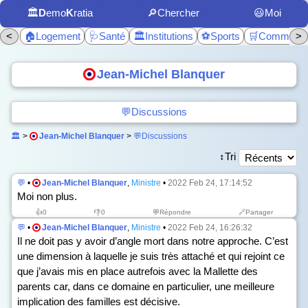
🏛️
D
emo
K
ratia
🔎Chercher
😃Moi
<
🏠Logement
🩺Santé
🏛️Institutions
⚽Sports
🛒Commerc
>
Jean-Michel Blanquer
💬Discussions
🏛️
>
Jean-Michel Blanquer
>
💬Discussions
↕️Tri
💬
•
Jean-Michel Blanquer
,
Ministre
•
2022 Feb 24, 17:14:52
Moi non plus.
👍
0
👎
0
💬Répondre
🔗Partager
💬
•
Jean-Michel Blanquer
,
Ministre
•
2022 Feb 24, 16:26:32
Il ne doit pas y avoir d’angle mort dans notre approche. C’est
une dimension à laquelle je suis très attaché et qui rejoint ce
que j’avais mis en place autrefois avec la Mallette des
parents car, dans ce domaine en particulier, une meilleure
implication des familles est décisive.