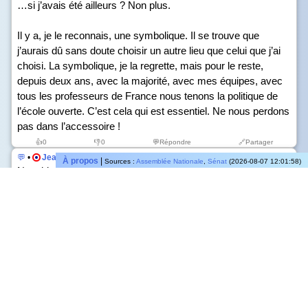
…si j’avais été ailleurs ? Non plus.
Il y a, je le reconnais, une symbolique. Il se trouve que
j’aurais dû sans doute choisir un autre lieu que celui que j’ai
choisi. La symbolique, je la regrette, mais pour le reste,
depuis deux ans, avec la majorité, avec mes équipes, avec
tous les professeurs de France nous tenons la politique de
l’école ouverte. C’est cela qui est essentiel. Ne nous perdons
pas dans l’accessoire !
👍
0
👎
0
💬Répondre
🔗Partager
💬
•
Jean-Michel Blanquer
,
Ministre
•
2022 Jan 18, 15:10:21
À propos
|
Sources :
Assemblée Nationale
,
Sénat
(2026-08-07 12:01:58)
Non, bien sûr !
Troisièmement, les décisions auraient-elles été différentes…
👍
0
👎
0
💬Répondre
🔗Partager
💬
•
Jean-Michel Blanquer
,
Ministre
•
2022 Jan 18, 15:10:12
Deuxièmement, y a-t-il des réunions ou des choses que je
devais faire pendant cette période et que je n’ai pas faites à
cause de cela ?
👍
0
👎
0
💬Répondre
🔗Partager
💬
•
Jean-Michel Blanquer
,
Ministre
•
2022 Jan 18, 15:10:04