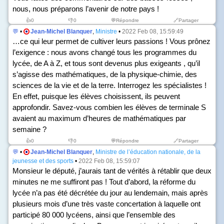
nous, nous préparons l’avenir de notre pays !
👍
0
👎
0
💬Répondre
🔗Partager
💬
•
Jean-Michel Blanquer
,
Ministre
•
2022 Feb 08, 15:59:49
…ce qui leur permet de cultiver leurs passions ! Vous prônez
l’exigence : nous avons changé tous les programmes du
lycée, de A à Z, et tous sont devenus plus exigeants , qu’il
s’agisse des mathématiques, de la physique-chimie, des
sciences de la vie et de la terre. Interrogez les spécialistes !
En effet, puisque les élèves choisissent, ils peuvent
approfondir. Savez-vous combien les élèves de terminale S
avaient au maximum d’heures de mathématiques par
semaine ?
👍
0
👎
0
💬Répondre
🔗Partager
💬
•
Jean-Michel Blanquer
,
Ministre de l’éducation nationale, de la
jeunesse et des sports
•
2022 Feb 08, 15:59:07
Monsieur le député, j’aurais tant de vérités à rétablir que deux
minutes ne me suffiront pas ! Tout d’abord, la réforme du
lycée n’a pas été décrétée du jour au lendemain, mais après
plusieurs mois d’une très vaste concertation à laquelle ont
participé 80 000 lycéens, ainsi que l’ensemble des