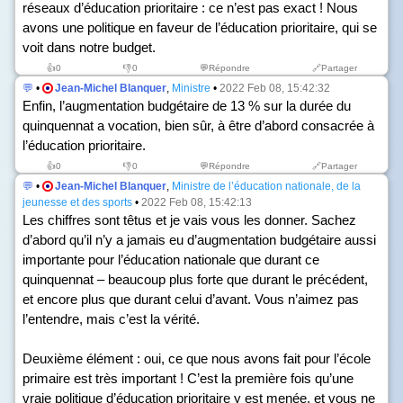
réseaux d’éducation prioritaire : ce n’est pas exact ! Nous
avons une politique en faveur de l’éducation prioritaire, qui se
voit dans notre budget.
👍
0
👎
0
💬Répondre
🔗Partager
💬
•
Jean-Michel Blanquer
,
Ministre
•
2022 Feb 08, 15:42:32
Enfin, l’augmentation budgétaire de 13 % sur la durée du
quinquennat a vocation, bien sûr, à être d’abord consacrée à
l’éducation prioritaire.
👍
0
👎
0
💬Répondre
🔗Partager
💬
•
Jean-Michel Blanquer
,
Ministre de l’éducation nationale, de la
jeunesse et des sports
•
2022 Feb 08, 15:42:13
Les chiffres sont têtus et je vais vous les donner. Sachez
d’abord qu’il n’y a jamais eu d’augmentation budgétaire aussi
importante pour l’éducation nationale que durant ce
quinquennat – beaucoup plus forte que durant le précédent,
et encore plus que durant celui d’avant. Vous n’aimez pas
l’entendre, mais c’est la vérité.
Deuxième élément : oui, ce que nous avons fait pour l’école
primaire est très important ! C’est la première fois qu’une
vraie politique d’éducation prioritaire y est menée, et vous ne