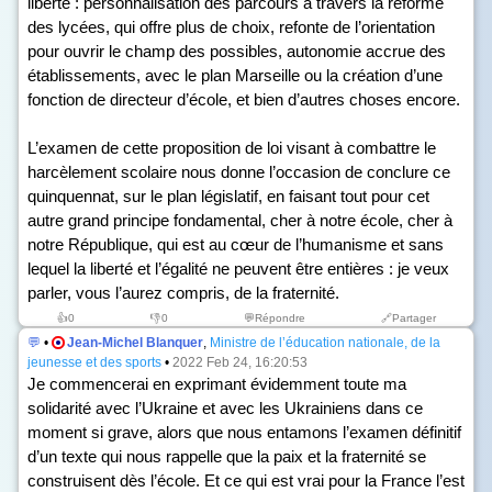
liberté : personnalisation des parcours à travers la réforme
des lycées, qui offre plus de choix, refonte de l’orientation
pour ouvrir le champ des possibles, autonomie accrue des
établissements, avec le plan Marseille ou la création d’une
fonction de directeur d’école, et bien d’autres choses encore.
L’examen de cette proposition de loi visant à combattre le
harcèlement scolaire nous donne l’occasion de conclure ce
quinquennat, sur le plan législatif, en faisant tout pour cet
autre grand principe fondamental, cher à notre école, cher à
notre République, qui est au cœur de l’humanisme et sans
lequel la liberté et l’égalité ne peuvent être entières : je veux
parler, vous l’aurez compris, de la fraternité.
👍
0
👎
0
💬Répondre
🔗Partager
💬
•
Jean-Michel Blanquer
,
Ministre de l’éducation nationale, de la
jeunesse et des sports
•
2022 Feb 24, 16:20:53
Je commencerai en exprimant évidemment toute ma
solidarité avec l’Ukraine et avec les Ukrainiens dans ce
moment si grave, alors que nous entamons l’examen définitif
d’un texte qui nous rappelle que la paix et la fraternité se
construisent dès l’école. Et ce qui est vrai pour la France l’est