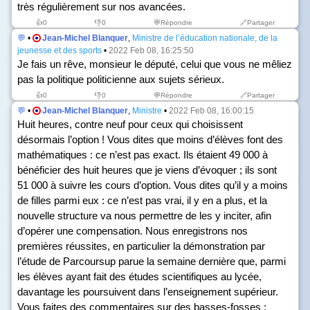
très régulièrement sur nos avancées.
👍
0
👎
0
💬Répondre
🔗Partager
💬
•
Jean-Michel Blanquer
,
Ministre de l’éducation nationale, de la
jeunesse et des sports
•
2022 Feb 08, 16:25:50
Je fais un rêve, monsieur le député, celui que vous ne mêliez
pas la politique politicienne aux sujets sérieux.
👍
0
👎
0
💬Répondre
🔗Partager
💬
•
Jean-Michel Blanquer
,
Ministre
•
2022 Feb 08, 16:00:15
Huit heures, contre neuf pour ceux qui choisissent
désormais l’option ! Vous dites que moins d’élèves font des
mathématiques : ce n’est pas exact. Ils étaient 49 000 à
bénéficier des huit heures que je viens d’évoquer ; ils sont
51 000 à suivre les cours d’option. Vous dites qu’il y a moins
de filles parmi eux : ce n’est pas vrai, il y en a plus, et la
nouvelle structure va nous permettre de les y inciter, afin
d’opérer une compensation. Nous enregistrons nos
premières réussites, en particulier la démonstration par
l’étude de Parcoursup parue la semaine dernière que, parmi
les élèves ayant fait des études scientifiques au lycée,
davantage les poursuivent dans l’enseignement supérieur.
Vous faites des commentaires sur des basses-fosses ;