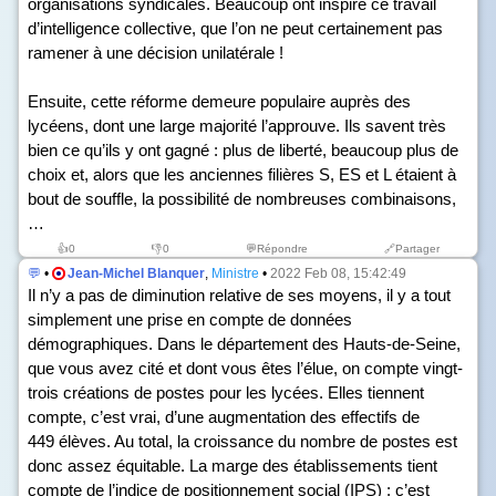
organisations syndicales. Beaucoup ont inspiré ce travail
d’intelligence collective, que l’on ne peut certainement pas
ramener à une décision unilatérale !
Ensuite, cette réforme demeure populaire auprès des
lycéens, dont une large majorité l’approuve. Ils savent très
bien ce qu’ils y ont gagné : plus de liberté, beaucoup plus de
choix et, alors que les anciennes filières S, ES et L étaient à
bout de souffle, la possibilité de nombreuses combinaisons,
…
👍
0
👎
0
💬Répondre
🔗Partager
💬
•
Jean-Michel Blanquer
,
Ministre
•
2022 Feb 08, 15:42:49
Il n’y a pas de diminution relative de ses moyens, il y a tout
simplement une prise en compte de données
démographiques. Dans le département des Hauts-de-Seine,
que vous avez cité et dont vous êtes l’élue, on compte vingt-
trois créations de postes pour les lycées. Elles tiennent
compte, c’est vrai, d’une augmentation des effectifs de
449 élèves. Au total, la croissance du nombre de postes est
donc assez équitable. La marge des établissements tient
compte de l’indice de positionnement social (IPS) ; c’est