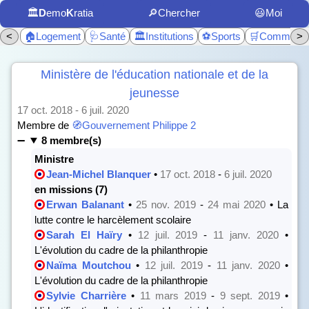
🏛️
D
emo
K
ratia
🔎Chercher
😃Moi
<
🏠Logement
🩺Santé
🏛️Institutions
⚽Sports
🛒Commerc
>
Ministère de l'éducation nationale et de la
jeunesse
17 oct. 2018 - 6 juil. 2020
Membre de
🧭Gouvernement Philippe 2
8 membre(s)
Ministre
Jean-Michel Blanquer
•
17 oct. 2018
-
6 juil. 2020
en missions (7)
Erwan Balanant
•
25 nov. 2019
-
24 mai 2020
• La
lutte contre le harcèlement scolaire
Sarah El Haïry
•
12 juil. 2019
-
11 janv. 2020
•
L'évolution du cadre de la philanthropie
Naïma Moutchou
•
12 juil. 2019
-
11 janv. 2020
•
L'évolution du cadre de la philanthropie
Sylvie Charrière
•
11 mars 2019
-
9 sept. 2019
•