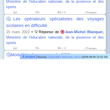
Ministère de l’éducation nationale, de la jeunesse et des
sports
👍
0
👎
0
💬0 • 💡
🔗Partager
🤔Les opérateurs spécialistes des voyages
scolaires en difficulté
15 mars 2022
• 💡Réponse de
Jean-Michel Blanquer
,
Ministère de l’éducation nationale, de la jeunesse et des
sports
👍
0
👎
0
💬0 • 💡
🔗Partager
🤔Modalités de passage du CFG
À propos
|
Sources :
Assemblée Nationale
,
Sénat
(2026-08-06 12:01:19)
15 mars 2022
• 💡Réponse de
Jean-Michel Blanquer
,
Ministère de l’éducation nationale, de la jeunesse et des
sports
👍
0
👎
0
💬0 • 💡
🔗Partager
🤔Concours interne 2020 de l'enseignement
15 mars 2022
• 💡Réponse de
Jean-Michel Blanquer
,
Ministère de l’éducation nationale, de la jeunesse et des
sports
👍
0
👎
0
💬0 • 💡
🔗Partager