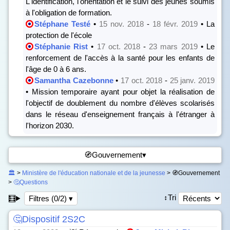
L'identification, l'orientation et le suivi des jeunes soumis
à l'obligation de formation.
Stéphane Testé
•
15 nov. 2018
-
18 févr. 2019
• La
protection de l'école
Stéphanie Rist
•
17 oct. 2018
-
23 mars 2019
• Le
renforcement de l'accès à la santé pour les enfants de
l'âge de 0 à 6 ans.
Samantha Cazebonne
•
17 oct. 2018
-
25 janv. 2019
• Mission temporaire ayant pour objet la réalisation de
l'objectif de doublement du nombre d'élèves scolarisés
dans le réseau d'enseignement français à l'étranger à
l'horizon 2030.
🧭Gouvernement▾
🏛️
>
Ministère de l'éducation nationale et de la jeunesse
> 🧭Gouvernement
>
🤔Questions
↕️Tri
🧮
Filtres (0/2) ▾
🤔Dispositif 2S2C