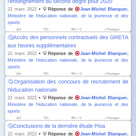
l'enseignement du second degré pour 2020
22 mars 2022
• 💡Réponse de
Jean-Michel Blanquer
,
Ministère de l’éducation nationale, de la jeunesse et des
sports
👍
0
👎
0
💬0 • 💡
🔗Partager
🤔Accès des personnels contractuels des GRETA
aux heures supplémentaires
22 mars 2022
• 💡Réponse de
Jean-Michel Blanquer
,
Ministère de l’éducation nationale, de la jeunesse et des
sports
👍
0
👎
0
💬0 • 💡
🔗Partager
🤔Organisation des concours de recrutement de
l'éducation nationale
22 mars 2022
• 💡Réponse de
Jean-Michel Blanquer
,
Ministère de l’éducation nationale, de la jeunesse et des
sports
👍
0
👎
0
💬0 • 💡
🔗Partager
🤔Conclusions de la dernière étude Pisa
22 mars 2022
• 💡Réponse de
Jean-Michel Blanquer
,