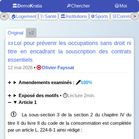
🏛️
D
emo
K
ratia
🔎Chercher
😃Moi
<
🏠Logement
🩺Santé
🏛️Institutions
⚽Sports
🛒Commerc
>
Original
v2
📜Loi pour prévenir les occupations sans droit ni
titre en encadrant la souscription des contrats
essentiels
12 mai 2026
•
Olivier Fayssat
Amendements examinés : 🖋️
100%
Exposé des motifs
• ⏱️
Lecture 2min.
Article 1
La sous‑section 3 de la section 2 du chapitre IV du
titre II du livre II du code de la consommation est complétée
par un article L. 224‑8‑1 ainsi rédigé :