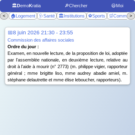
🏛️
D
emo
K
ratia
🔎Chercher
😃Moi
<
🏠Logement
🩺Santé
🏛️Institutions
⚽Sports
🛒Commerc
>
📅8 juin 2026 21:30 - 23:55
Commission des affaires sociales
Ordre du jour :
Examen, en nouvelle lecture, de la proposition de loi, adoptée
par l'assemblée nationale, en deuxième lecture, relative au
droit à l'aide à mourir (n° 2773) (m. philippe vigier, rapporteur
général ; mme brigitte liso, mme audrey abadie amiel, m.
stéphane delautrette et mme élise leboucher, rapporteurs).