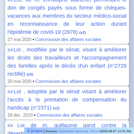
don de congés payés sous forme de chèques-
vacances aux membres du secteur médico-social
en reconnaissance de leur action durant
l'épidémie de covid-19 (2978)
(v2)
27 mai 2020
•
Commission des affaires sociales
📜Loi , modifiée par le sénat, visant à améliorer
les droits des travailleurs et l'accompagnement
des familles après le décès d'un enfant (n°2729
rectifié)
(v5)
20 mai 2020
•
Commission des affaires sociales
📜Loi , adoptée par le sénat visant à améliorer
l'accès à la prestation de compensation du
handicap (n°2371)
(v2)
18 déc. 2019
•
Commission des affaires sociales
📜Loi de m. guillaume garot contre la
À propos
|
Sources :
Assemblée Nationale
,
Sénat
(2026-08-07 12:01:58)
désertification médicale et pour la prévention