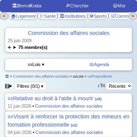
🏛️
D
emo
K
ratia
🔎Chercher
😃Moi
<
🏠Logement
🩺Santé
🏛️Institutions
⚽Sports
🛒Commerc
>
Commission des affaires sociales
25 juin 2009
75 membre(s)
📜Lois ▾
📅Agenda
🏛️
>
Commission des affaires sociales
> 📜Lois >
📜Propositions
↕️Tri
🧮
Filtres (0/1) ▾
📜Relative au droit à l'aide à mourir
(v8)
11 juin 2026
•
Commission des affaires sociales
📜Visant à renforcer la protection des mineurs en
formation professionnelle
(v2)
04 juin 2026
•
Commission des affaires sociales