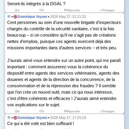
Seront-ils intégrés à la DGAL ?
👍
1
👎
0
💬Répondre
🔗Partager
💬
•
Dominique Voynet
•
2026 May 27, 22:21:32
Cent personnes au sein d’une nouvelle brigade d’inspecteurs
chargés du contrôle de la sécurité sanitaire, c’est à la fois
beaucoup – si on considère qu’il ne s’agit pas de créations
nettes d’emplois, puisque ces agents exercent déjà des
missions importantes dans d’autres services – et très peu.
J’aurais aimé vous entendre sur un autre point, qui me paraît
important : comment assurerez-vous la cohérence du
dispositif entre agents des services vétérinaires, agents des
douanes et agents de la direction de la concurrence, de la
consommation et de la répression des fraudes ? Il semble
que l’on crée un nouvel outil, mais ce qui nous intéresse,
c’est d’être cohérents et efficaces ! J’aurais aimé entendre
vos explications sur le sujet.
👍
0
👎
0
💬Répondre
🔗Partager
💬
•
Dominique Voynet
•
2026 May 27, 17:25:19
Ce qui a été voté est bien suffisant !