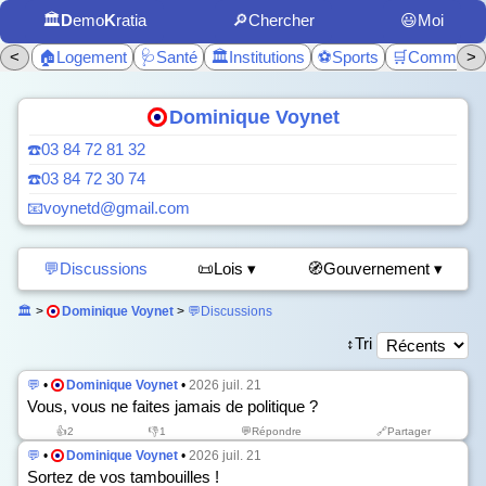
🏛️
D
emo
K
ratia
🔎Chercher
😃Moi
<
🏠Logement
🩺Santé
🏛️Institutions
⚽Sports
🛒Commerc
>
Dominique Voynet
☎️03 84 72 81 32
☎️03 84 72 30 74
📧voynetd@gmail.com
💬Discussions
📜Lois ▾
🧭Gouvernement ▾
🏛️
>
Dominique Voynet
>
💬Discussions
↕️Tri
💬
•
Dominique Voynet
•
2026 juil. 21
Vous, vous ne faites jamais de politique ?
👍
2
👎
1
💬Répondre
🔗Partager
💬
•
Dominique Voynet
•
2026 juil. 21
Sortez de vos tambouilles !