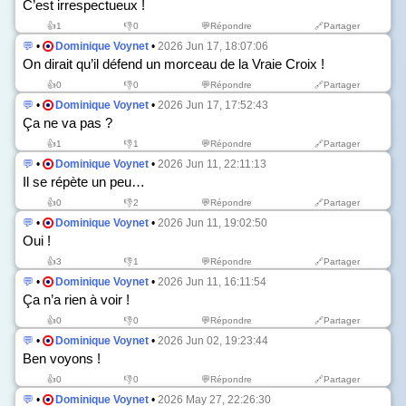
C’est irrespectueux !
👍
1
👎
0
💬Répondre
🔗Partager
💬
•
Dominique Voynet
•
2026 Jun 17, 18:07:06
On dirait qu’il défend un morceau de la Vraie Croix !
👍
0
👎
0
💬Répondre
🔗Partager
💬
•
Dominique Voynet
•
2026 Jun 17, 17:52:43
Ça ne va pas ?
👍
1
👎
1
💬Répondre
🔗Partager
💬
•
Dominique Voynet
•
2026 Jun 11, 22:11:13
Il se répète un peu…
👍
0
👎
2
💬Répondre
🔗Partager
💬
•
Dominique Voynet
•
2026 Jun 11, 19:02:50
Oui !
👍
3
👎
1
💬Répondre
🔗Partager
💬
•
Dominique Voynet
•
2026 Jun 11, 16:11:54
Ça n’a rien à voir !
👍
0
👎
0
💬Répondre
🔗Partager
💬
•
Dominique Voynet
•
2026 Jun 02, 19:23:44
Ben voyons !
👍
0
👎
0
💬Répondre
🔗Partager
💬
•
Dominique Voynet
•
2026 May 27, 22:26:30