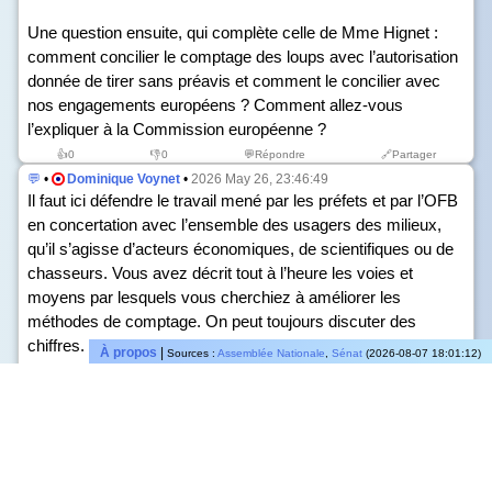
Une question ensuite, qui complète celle de Mme Hignet :
comment concilier le comptage des loups avec l’autorisation
donnée de tirer sans préavis et comment le concilier avec
nos engagements européens ? Comment allez-vous
l’expliquer à la Commission européenne ?
👍
0
👎
0
💬Répondre
🔗Partager
💬
•
Dominique Voynet
•
2026 May 26, 23:46:49
Il faut ici défendre le travail mené par les préfets et par l’OFB
en concertation avec l’ensemble des usagers des milieux,
qu’il s’agisse d’acteurs économiques, de scientifiques ou de
chasseurs. Vous avez décrit tout à l’heure les voies et
moyens par lesquels vous cherchiez à améliorer les
méthodes de comptage. On peut toujours discuter des
chiffres. Toutefois, nous devons partir d’une donnée acceptée
À propos
|
Sources :
Assemblée Nationale
,
Sénat
(2026-08-07 18:01:12)
par l’ensemble des acteurs. L’ensemble des partenaires
acceptent cette évaluation et, même si on peut en discuter à
la marge, on ne peut pas faire comme si aucun travail n’avait
été fait : ce serait insultant pour les services de l’État et pour
les personnes qui font l’effort de recueillir les indices et de
participer au comité national loup.