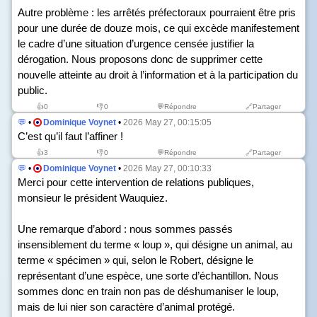
Autre problème : les arrêtés préfectoraux pourraient être pris
pour une durée de douze mois, ce qui excède manifestement
le cadre d’une situation d’urgence censée justifier la
dérogation. Nous proposons donc de supprimer cette
nouvelle atteinte au droit à l’information et à la participation du
public.
👍
0
👎
0
💬Répondre
🔗Partager
💬
•
Dominique Voynet
•
2026 May 27, 00:15:05
C’est qu’il faut l’affiner !
👍
3
👎
0
💬Répondre
🔗Partager
💬
•
Dominique Voynet
•
2026 May 27, 00:10:33
Merci pour cette intervention de relations publiques,
monsieur le président Wauquiez.
Une remarque d’abord : nous sommes passés
insensiblement du terme « loup », qui désigne un animal, au
terme « spécimen » qui, selon le Robert, désigne le
représentant d’une espèce, une sorte d’échantillon. Nous
sommes donc en train non pas de déshumaniser le loup,
mais de lui nier son caractère d’animal protégé.