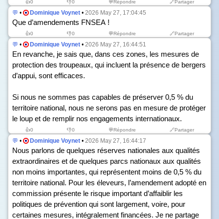
👍
0
👎
0
💬Répondre
🔗Partager
💬
•
Dominique Voynet
•
2026 May 27, 17:04:45
Que d’amendements FNSEA !
👍
0
👎
0
💬Répondre
🔗Partager
💬
•
Dominique Voynet
•
2026 May 27, 16:44:51
En revanche, je sais que, dans ces zones, les mesures de
protection des troupeaux, qui incluent la présence de bergers
d’appui, sont efficaces.
Si nous ne sommes pas capables de préserver 0,5 % du
territoire national, nous ne serons pas en mesure de protéger
le loup et de remplir nos engagements internationaux.
👍
0
👎
0
💬Répondre
🔗Partager
💬
•
Dominique Voynet
•
2026 May 27, 16:44:17
Nous parlons de quelques réserves nationales aux qualités
extraordinaires et de quelques parcs nationaux aux qualités
non moins importantes, qui représentent moins de 0,5 % du
territoire national. Pour les éleveurs, l’amendement adopté en
commission présente le risque important d’affaiblir les
politiques de prévention qui sont largement, voire, pour
certaines mesures, intégralement financées. Je ne partage