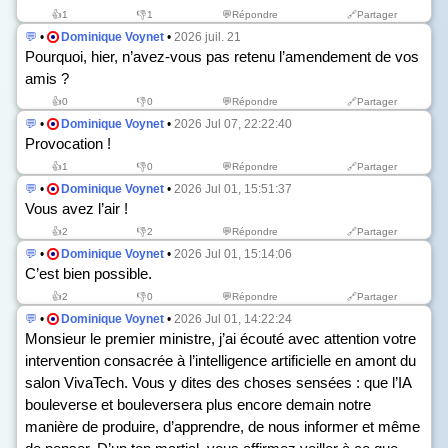
👍
1
👎
1
💬Répondre
🔗Partager
💬
•
Dominique Voynet
•
2026 juil. 21
Pourquoi, hier, n’avez-vous pas retenu l’amendement de vos
amis ?
👍
0
👎
0
💬Répondre
🔗Partager
💬
•
Dominique Voynet
•
2026 Jul 07, 22:22:40
Provocation !
👍
1
👎
0
💬Répondre
🔗Partager
💬
•
Dominique Voynet
•
2026 Jul 01, 15:51:37
Vous avez l’air !
👍
2
👎
2
💬Répondre
🔗Partager
💬
•
Dominique Voynet
•
2026 Jul 01, 15:14:06
C’est bien possible.
👍
2
👎
0
💬Répondre
🔗Partager
💬
•
Dominique Voynet
•
2026 Jul 01, 14:22:24
Monsieur le premier ministre, j’ai écouté avec attention votre
intervention consacrée à l’intelligence artificielle en amont du
salon VivaTech. Vous y dites des choses sensées : que l’IA
bouleverse et bouleversera plus encore demain notre
manière de produire, d’apprendre, de nous informer et même