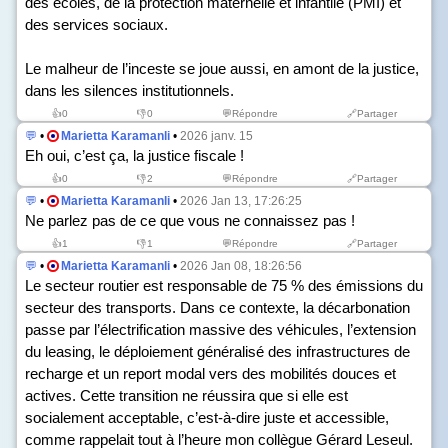
des écoles, de la protection maternelle et infantile (PMI) et
des services sociaux.
Le malheur de l’inceste se joue aussi, en amont de la justice,
dans les silences institutionnels.
👍
0
👎
0
💬Répondre
🔗Partager
💬
•
Marietta Karamanli
•
2026 janv. 15
Eh oui, c’est ça, la justice fiscale !
👍
0
👎
2
💬Répondre
🔗Partager
💬
•
Marietta Karamanli
•
2026 Jan 13, 17:26:25
Ne parlez pas de ce que vous ne connaissez pas !
👍
1
👎
1
💬Répondre
🔗Partager
💬
•
Marietta Karamanli
•
2026 Jan 08, 18:26:56
Le secteur routier est responsable de 75 % des émissions du
secteur des transports. Dans ce contexte, la décarbonation
passe par l’électrification massive des véhicules, l’extension
du leasing, le déploiement généralisé des infrastructures de
recharge et un report modal vers des mobilités douces et
actives. Cette transition ne réussira que si elle est
socialement acceptable, c’est-à-dire juste et accessible,
comme rappelait tout à l’heure mon collègue Gérard Leseul.