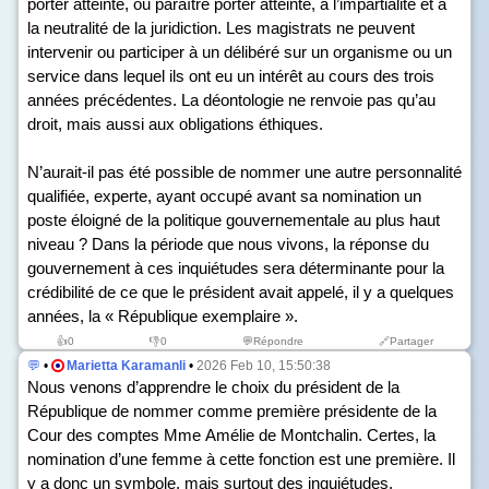
porter atteinte, ou paraître porter atteinte, à l’impartialité et à
la neutralité de la juridiction. Les magistrats ne peuvent
intervenir ou participer à un délibéré sur un organisme ou un
service dans lequel ils ont eu un intérêt au cours des trois
années précédentes. La déontologie ne renvoie pas qu’au
droit, mais aussi aux obligations éthiques.
N’aurait-il pas été possible de nommer une autre personnalité
qualifiée, experte, ayant occupé avant sa nomination un
poste éloigné de la politique gouvernementale au plus haut
niveau ? Dans la période que nous vivons, la réponse du
gouvernement à ces inquiétudes sera déterminante pour la
crédibilité de ce que le président avait appelé, il y a quelques
années, la « République exemplaire ».
👍
0
👎
0
💬Répondre
🔗Partager
💬
•
Marietta Karamanli
•
2026 Feb 10, 15:50:38
Nous venons d’apprendre le choix du président de la
République de nommer comme première présidente de la
Cour des comptes Mme Amélie de Montchalin. Certes, la
nomination d’une femme à cette fonction est une première. Il
y a donc un symbole, mais surtout des inquiétudes.