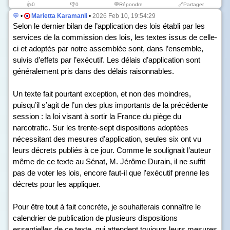
👍
0
👎
0
💬Répondre
🔗Partager
💬
•
Marietta Karamanli
•
2026 Feb 10, 19:54:29
Selon le dernier bilan de l’application des lois établi par les
services de la commission des lois, les textes issus de celle-
ci et adoptés par notre assemblée sont, dans l’ensemble,
suivis d’effets par l’exécutif. Les délais d’application sont
généralement pris dans des délais raisonnables.
Un texte fait pourtant exception, et non des moindres,
puisqu’il s’agit de l’un des plus importants de la précédente
session : la loi visant à sortir la France du piège du
narcotrafic. Sur les trente-sept dispositions adoptées
nécessitant des mesures d’application, seules six ont vu
leurs décrets publiés à ce jour. Comme le soulignait l’auteur
même de ce texte au Sénat, M. Jérôme Durain, il ne suffit
pas de voter les lois, encore faut-il que l’exécutif prenne les
décrets pour les appliquer.
Pour être tout à fait concrète, je souhaiterais connaître le
calendrier de publication de plusieurs dispositions
essentielles de ce texte, qui attendent toujours leurs mesures