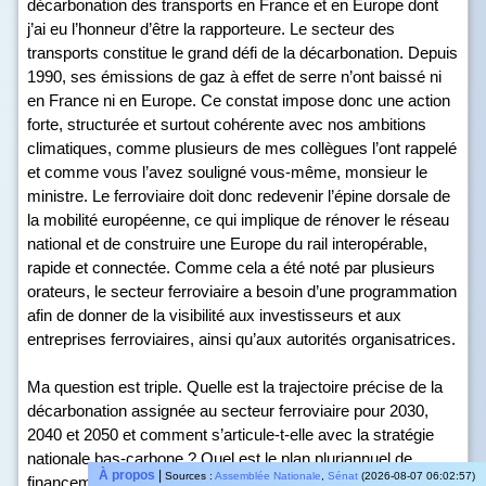
décarbonation des transports en France et en Europe dont
j’ai eu l’honneur d’être la rapporteure. Le secteur des
transports constitue le grand défi de la décarbonation. Depuis
1990, ses émissions de gaz à effet de serre n’ont baissé ni
en France ni en Europe. Ce constat impose donc une action
forte, structurée et surtout cohérente avec nos ambitions
climatiques, comme plusieurs de mes collègues l’ont rappelé
et comme vous l’avez souligné vous-même, monsieur le
ministre. Le ferroviaire doit donc redevenir l’épine dorsale de
la mobilité européenne, ce qui implique de rénover le réseau
national et de construire une Europe du rail interopérable,
rapide et connectée. Comme cela a été noté par plusieurs
orateurs, le secteur ferroviaire a besoin d’une programmation
afin de donner de la visibilité aux investisseurs et aux
entreprises ferroviaires, ainsi qu’aux autorités organisatrices.
Ma question est triple. Quelle est la trajectoire précise de la
décarbonation assignée au secteur ferroviaire pour 2030,
2040 et 2050 et comment s’articule-t-elle avec la stratégie
nationale bas-carbone ? Quel est le plan pluriannuel de
À propos
|
Sources :
Assemblée Nationale
,
Sénat
(2026-08-07 06:02:57)
financement pour atteindre les 136 milliards d’euros