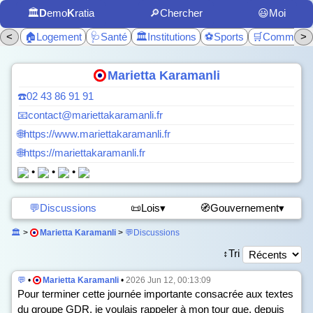
🏛️
D
emo
K
ratia
🔎Chercher
😃Moi
<
🏠Logement
🩺Santé
🏛️Institutions
⚽Sports
🛒Commerc
>
Marietta Karamanli
☎️02 43 86 91 91
📧contact@mariettakaramanli.fr
🌐https://www.mariettakaramanli.fr
🌐https://mariettakaramanli.fr
•
•
•
💬Discussions
📜Lois▾
🧭Gouvernement▾
🏛️
>
Marietta Karamanli
>
💬Discussions
↕️Tri
💬
•
Marietta Karamanli
•
2026 Jun 12, 00:13:09
Pour terminer cette journée importante consacrée aux textes
du groupe GDR, je voulais rappeler à mon tour que, depuis