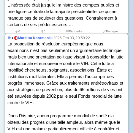
L’intéressée était jusqu’ici ministre des comptes publics et
une figure centrale de la majorité présidentielle, ce qui ne
manque pas de soulever des questions. Contrairement à
certains de ses prédécesseurs,…
👍
0
👎
0
💬Répondre
🔗Partager
💬
•
Marietta Karamanli
•
2026 Feb 03, 19:59:22
La proposition de résolution européenne que nous
examinons n’est pas seulement un argumentaire technique,
mais bien une orientation politique visant à consolider la lutte
internationale et européenne contre le VIH. Cette lutte a
mobilisé chercheurs, soignants, associations, États et
institutions multilatérales. Elle a permis d’accomplir des
progrès immenses. Grâce aux traitements antirétroviraux et
aux stratégies de prévention, plus de 65 millions de vies ont
été sauvées depuis 2002 par le seul Fonds mondial de lutte
contre le VIH.
Dans l’histoire, aucun programme mondial de santé n’a
obtenu des progrès d’une telle ampleur, alors même que le
VIH est une maladie particulièrement difficile à contrôler et,