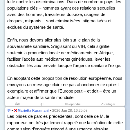
lutte contre les discriminations. Dans de nombreux pays, les
populations clés – hommes ayant des relations sexuelles
avec des hommes, travailleurs du sexe, usagers de
drogues, migrants – sont criminalisées, stigmatisées et
exclues du système de santé.
Enfin, nous devons aller plus loin sur le plan de la
souveraineté sanitaire. S’agissant du VIH, cela signifie
soutenir la production locale de médicaments en Afrique,
faciliter l’accès aux médicaments génériques, lever les
obstacles liés aux brevets lorsque l’urgence sanitaire l’exige.
En adoptant cette proposition de résolution européenne, nous
envoyons un message clair : ne pas abandonner ce qui est
exemplaire et affirmer que l’Europe peut – et doit – être un
acteur majeur de la santé mondiale.
👍
0
👎
0
💬Répondre
🔗Partager
💬
•
Marietta Karamanli
•
2026 Jan 28, 16:25:08
Les prises de paroles précédentes, dont celle de M. le
rapporteur, ont très justement rappelé que la création de cette
commission d’enquête répond à une urgence absolue :