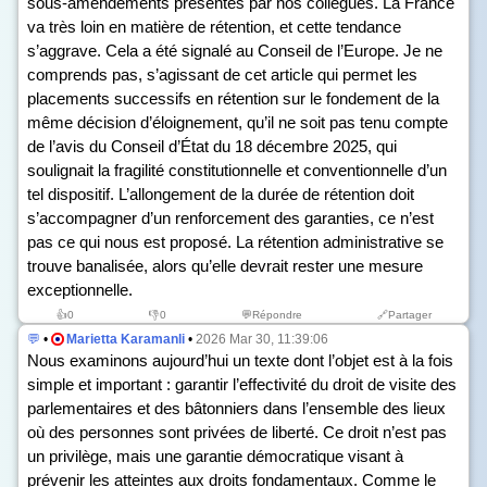
sous-amendements présentés par nos collègues. La France
va très loin en matière de rétention, et cette tendance
s’aggrave. Cela a été signalé au Conseil de l’Europe. Je ne
comprends pas, s’agissant de cet article qui permet les
placements successifs en rétention sur le fondement de la
même décision d’éloignement, qu’il ne soit pas tenu compte
de l’avis du Conseil d’État du 18 décembre 2025, qui
soulignait la fragilité constitutionnelle et conventionnelle d’un
tel dispositif. L’allongement de la durée de rétention doit
s’accompagner d’un renforcement des garanties, ce n’est
pas ce qui nous est proposé. La rétention administrative se
trouve banalisée, alors qu’elle devrait rester une mesure
exceptionnelle.
👍
0
👎
0
💬Répondre
🔗Partager
💬
•
Marietta Karamanli
•
2026 Mar 30, 11:39:06
Nous examinons aujourd’hui un texte dont l’objet est à la fois
simple et important : garantir l’effectivité du droit de visite des
parlementaires et des bâtonniers dans l’ensemble des lieux
où des personnes sont privées de liberté. Ce droit n’est pas
un privilège, mais une garantie démocratique visant à
prévenir les atteintes aux droits fondamentaux. Comme le