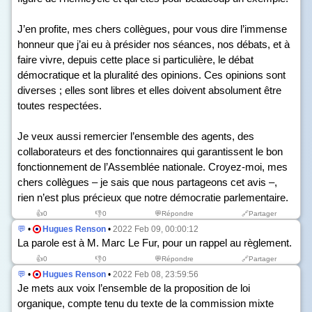
J’en profite, mes chers collègues, pour vous dire l’immense
honneur que j’ai eu à présider nos séances, nos débats, et à
faire vivre, depuis cette place si particulière, le débat
démocratique et la pluralité des opinions. Ces opinions sont
diverses ; elles sont libres et elles doivent absolument être
toutes respectées.
Je veux aussi remercier l’ensemble des agents, des
collaborateurs et des fonctionnaires qui garantissent le bon
fonctionnement de l’Assemblée nationale. Croyez-moi, mes
chers collègues – je sais que nous partageons cet avis –,
rien n’est plus précieux que notre démocratie parlementaire.
👍
0
👎
0
💬Répondre
🔗Partager
💬
•
Hugues Renson
•
2022 Feb 09, 00:00:12
La parole est à M. Marc Le Fur, pour un rappel au règlement.
👍
0
👎
0
💬Répondre
🔗Partager
💬
•
Hugues Renson
•
2022 Feb 08, 23:59:56
Je mets aux voix l’ensemble de la proposition de loi
organique, compte tenu du texte de la commission mixte