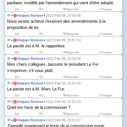
paritaire, modifié par l’amendement qui vient d’être adopté.
👍
0
👎
0
💬Répondre
🔗Partager
💬
•
Hugues Renson
•
2022 Feb 08, 23:59:38
Nous avons achevé l’examen des amendements à la
proposition de loi.
👍
0
👎
0
💬Répondre
🔗Partager
💬
•
Hugues Renson
•
2022 Feb 08, 23:57:13
La parole est à M. le rapporteur.
👍
0
👎
0
💬Répondre
🔗Partager
💬
•
Hugues Renson
•
2022 Feb 08, 23:55:59
Mes chers collègues, laissons le président Le Fur
s’exprimer, s’il vous plaît.
👍
0
👎
0
💬Répondre
🔗Partager
💬
•
Hugues Renson
•
2022 Feb 08, 23:54:40
La parole est à M. Marc Le Fur.
👍
0
👎
0
💬Répondre
🔗Partager
💬
•
Hugues Renson
•
2022 Feb 08, 23:53:24
Quel est l’avis de la commission ?
👍
0
👎
0
💬Répondre
🔗Partager
💬
•
Hugues Renson
•
2022 Feb 08, 23:52:27
J’appelle maintenant le texte de la commission mixte