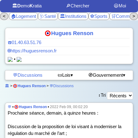
🏛️
D
emo
K
ratia
🔎Chercher
😃Moi
<
🏠Logement
🩺Santé
🏛️Institutions
⚽Sports
🛒Commerc
>
Hugues Renson
☎️01.40.63.51.76
🌐https://huguesrenson.fr
•
💬Discussions
📜Lois▾
🧭Gouvernement▾
🏛️
>
Hugues Renson
>
💬Discussions
↕️Tri
💬
•
Hugues Renson
•
2022 Feb 09, 00:02:20
Prochaine séance, demain, à quinze heures :
Discussion de la proposition de loi visant à moderniser la
régulation du marché de l’art ;