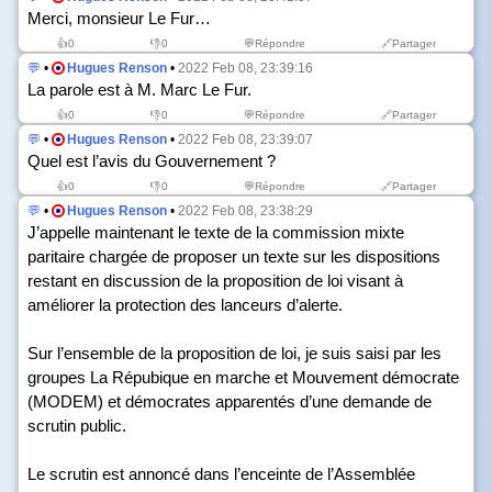
Merci, monsieur Le Fur…
👍
0
👎
0
💬Répondre
🔗Partager
💬
•
Hugues Renson
•
2022 Feb 08, 23:39:16
La parole est à M. Marc Le Fur.
👍
0
👎
0
💬Répondre
🔗Partager
💬
•
Hugues Renson
•
2022 Feb 08, 23:39:07
Quel est l’avis du Gouvernement ?
👍
0
👎
0
💬Répondre
🔗Partager
💬
•
Hugues Renson
•
2022 Feb 08, 23:38:29
J’appelle maintenant le texte de la commission mixte
paritaire chargée de proposer un texte sur les dispositions
restant en discussion de la proposition de loi visant à
améliorer la protection des lanceurs d’alerte.
Sur l’ensemble de la proposition de loi, je suis saisi par les
groupes La Répubique en marche et Mouvement démocrate
(MODEM) et démocrates apparentés d’une demande de
scrutin public.
Le scrutin est annoncé dans l’enceinte de l’Assemblée