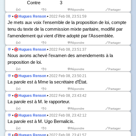
Contre 3
👍
0
👎
0
💬Répondre
🔗Partager
💬
•
Hugues Renson
•
2022 Feb 08, 23:51:59
Je mets aux voix l’ensemble de la proposition de loi, compte
tenu du texte de la commission mixte paritaire, modifié par
l’amendement qui vient d’être adopté par l’Assemblée.
👍
0
👎
0
💬Répondre
🔗Partager
💬
•
Hugues Renson
•
2022 Feb 08, 23:51:37
Nous avons achevé l’examen des amendements à la
proposition de loi.
👍
0
👎
0
💬Répondre
🔗Partager
💬
•
Hugues Renson
•
2022 Feb 08, 23:50:21
La parole est à Mme la secrétaire d’État.
👍
0
👎
0
💬Répondre
🔗Partager
💬
•
Hugues Renson
•
2022 Feb 08, 23:43:42
La parole est à M. le rapporteur.
👍
0
👎
0
💬Répondre
🔗Partager
💬
•
Hugues Renson
•
2022 Feb 08, 23:42:12
La parole est à M. Ugo Bernalicis.
👍
0
👎
0
💬Répondre
🔗Partager
💬
•
Hugues Renson
•
2022 Feb 08, 23:41:57