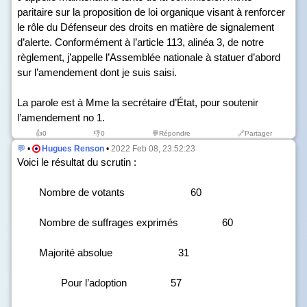
paritaire sur la proposition de loi organique visant à renforcer
le rôle du Défenseur des droits en matière de signalement
d’alerte. Conformément à l’article 113, alinéa 3, de notre
règlement, j’appelle l’Assemblée nationale à statuer d’abord
sur l’amendement dont je suis saisi.
La parole est à Mme la secrétaire d’État, pour soutenir
l’amendement n
o
1.
👍
0
👎
0
💬Répondre
🔗Partager
💬
•
Hugues Renson
•
2022 Feb 08, 23:52:23
Voici le résultat du scrutin :
Nombre de votants 60
Nombre de suffrages exprimés 60
Majorité absolue 31
Pour l’adoption 57