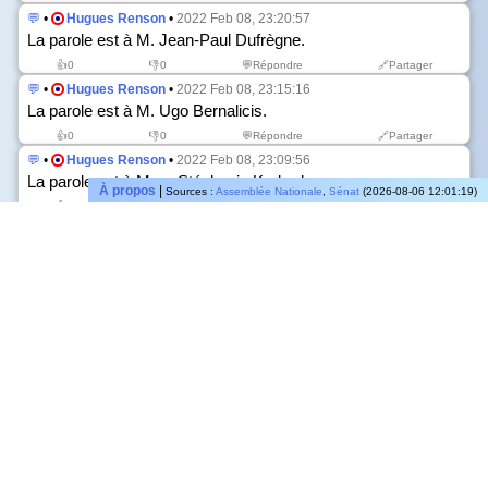
💬
•
Hugues Renson
•
2022 Feb 08, 23:20:57
La parole est à M. Jean-Paul Dufrègne.
👍
0
👎
0
💬Répondre
🔗Partager
💬
•
Hugues Renson
•
2022 Feb 08, 23:15:16
La parole est à M. Ugo Bernalicis.
👍
0
👎
0
💬Répondre
🔗Partager
💬
•
Hugues Renson
•
2022 Feb 08, 23:09:56
La parole est à Mme Stéphanie Kerbarh.
À propos
|
Sources :
Assemblée Nationale
,
Sénat
(2026-08-06 12:01:19)
👍
0
👎
0
💬Répondre
🔗Partager
💬
•
Hugues Renson
•
2022 Feb 08, 23:05:18
La parole est à M. Michel Zumkeller.
👍
0
👎
0
💬Répondre
🔗Partager
💬
•
Hugues Renson
•
2022 Feb 08, 22:59:58
La parole est à Mme Alexandra Louis.
👍
0
👎
0
💬Répondre
🔗Partager
💬
•
Hugues Renson
•
2022 Feb 08, 22:54:51
Dans la discussion générale, la parole est à Mme Cécile
Untermaier, première oratrice inscrite.
👍
0
👎
0
💬Répondre
🔗Partager
💬
•
Hugues Renson
•
2022 Feb 08, 22:45:46