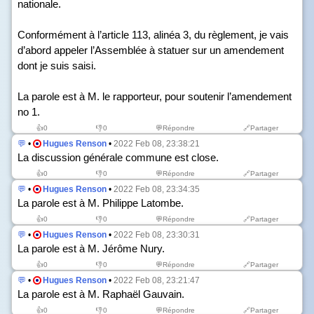
nationale.
Conformément à l’article 113, alinéa 3, du règlement, je vais
d’abord appeler l’Assemblée à statuer sur un amendement
dont je suis saisi.
La parole est à M. le rapporteur, pour soutenir l’amendement
n
o
1.
👍
0
👎
0
💬Répondre
🔗Partager
💬
•
Hugues Renson
•
2022 Feb 08, 23:38:21
La discussion générale commune est close.
👍
0
👎
0
💬Répondre
🔗Partager
💬
•
Hugues Renson
•
2022 Feb 08, 23:34:35
La parole est à M. Philippe Latombe.
👍
0
👎
0
💬Répondre
🔗Partager
💬
•
Hugues Renson
•
2022 Feb 08, 23:30:31
La parole est à M. Jérôme Nury.
👍
0
👎
0
💬Répondre
🔗Partager
💬
•
Hugues Renson
•
2022 Feb 08, 23:21:47
La parole est à M. Raphaël Gauvain.
👍
0
👎
0
💬Répondre
🔗Partager