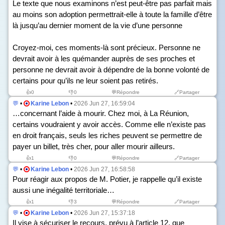
Le texte que nous examinons n’est peut-être pas parfait mais
au moins son adoption permettrait-elle à toute la famille d’être
là jusqu’au dernier moment de la vie d’une personne
Croyez-moi, ces moments-là sont précieux. Personne ne
devrait avoir à les quémander auprès de ses proches et
personne ne devrait avoir à dépendre de la bonne volonté de
certains pour qu’ils ne leur soient pas retirés.
👍
0
👎
0
💬Répondre
🔗Partager
💬
•
Karine Lebon
•
2026 Jun 27, 16:59:04
…concernant l’aide à mourir. Chez moi, à La Réunion,
certains voudraient y avoir accès. Comme elle n’existe pas
en droit français, seuls les riches peuvent se permettre de
payer un billet, très cher, pour aller mourir ailleurs.
👍
1
👎
0
💬Répondre
🔗Partager
💬
•
Karine Lebon
•
2026 Jun 27, 16:58:58
Pour réagir aux propos de M. Potier, je rappelle qu’il existe
aussi une inégalité territoriale…
👍
1
👎
3
💬Répondre
🔗Partager
💬
•
Karine Lebon
•
2026 Jun 27, 15:37:18
Il vise à sécuriser le recours, prévu à l’article 12, que