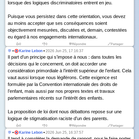
lorsque des logiques discriminatoires entrent en jeu.
Puisque vous persistez dans cette orientation, vous devez
au moins accepter que ses conséquences soient
objectivement mesurées, discutées et, demain, contestées
eu égard à nos engagements internationaux.
👍
0
👎
0
💬Répondre
🔗Partager
💬
•
Karine Lebon
•
2026 Jun 25, 17:16:37
Il part d’un principe qui s’impose à nous : dans toutes les
décisions qui le concernent, on doit accorder une
considération primordiale à l’intérêt supérieur de l’enfant. Cela
vaut aussi lorsque nous légiférons. Cette exigence est
formulée par la Convention internationale des droits de
l’enfant, mais aussi par nos propres textes et travaux
parlementaires récents sur l’intérêt des enfants.
La proposition de loi dont nous débattons repose sur une
logique de stigmatisation raciste d’un des parents.
👍
0
👎
0
💬Répondre
🔗Partager
💬
•
Karine Lebon
•
2026 Jun 25, 16:37:57
Il tend à compléter la demande de rapport, pour le faire porter