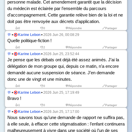
personne malade. Cet amendement garantit que la décision
du médecin est éclairée par l’ensemble du parcours
d’accompagnement. Cette garantie relève bien de la loi et ne
doit pas être renvoyée aux décrets d’application.
👍
0
👎
0
💬Répondre
🔗Partager
💬
•
Karine Lebon
•
2026 Jun 26, 00:08:29
Quelle politique-fiction !
👍
0
👎
2
💬Répondre
🔗Partager
💬
•
Karine Lebon
•
2026 Jun 25, 23:52:44
Je pense que les débats ont déjà été assez animés. J’ai la
délégation de mon groupe qui, depuis ce matin, n’a encore
demandé aucune suspension de séance. J’en demande
donc une de vingt et une minutes.
👍
0
👎
0
💬Répondre
🔗Partager
💬
•
Karine Lebon
•
2026 Jun 25, 17:19:49
Bravo !
👍
1
👎
0
💬Répondre
🔗Partager
💬
•
Karine Lebon
•
2026 Jun 25, 17:17:00
Nous savons tous qu’une demande de rapport ne suffira pas,
à elle seule, à effacer cette stigmatisation : l’enfant continuera
malheureusement à vivre dans une société où l’un de ses