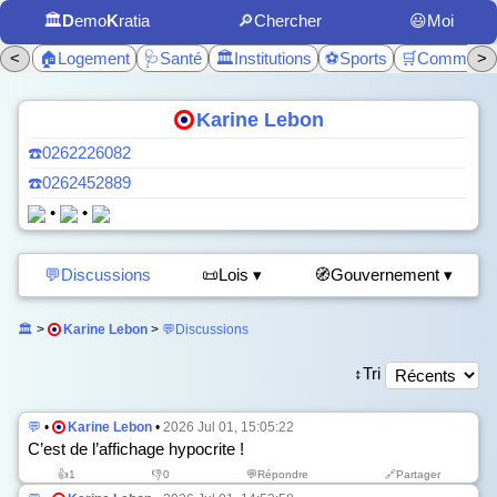
🏛️
D
emo
K
ratia
🔎Chercher
😃Moi
<
🏠Logement
🩺Santé
🏛️Institutions
⚽Sports
🛒Commerc
>
Karine Lebon
☎️0262226082
☎️0262452889
•
•
💬Discussions
📜Lois ▾
🧭Gouvernement ▾
🏛️
>
Karine Lebon
>
💬Discussions
↕️Tri
💬
•
Karine Lebon
•
2026 Jul 01, 15:05:22
C’est de l’affichage hypocrite !
👍
1
👎
0
💬Répondre
🔗Partager