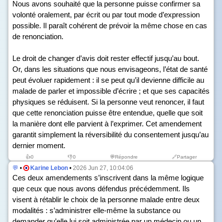
Nous avons souhaité que la personne puisse confirmer sa
volonté oralement, par écrit ou par tout mode d’expression
possible. Il paraît cohérent de prévoir la même chose en cas
de renonciation.
Le droit de changer d’avis doit rester effectif jusqu’au bout.
Or, dans les situations que nous envisageons, l’état de santé
peut évoluer rapidement : il se peut qu’il devienne difficile au
malade de parler et impossible d’écrire ; et que ses capacités
physiques se réduisent. Si la personne veut renoncer, il faut
que cette renonciation puisse être entendue, quelle que soit
la manière dont elle parvient à l’exprimer. Cet amendement
garantit simplement la réversibilité du consentement jusqu’au
dernier moment.
👍
0
👎
0
💬Répondre
🔗Partager
💬
•
Karine Lebon
•
2026 Jun 27, 10:04:06
Ces deux amendements s’inscrivent dans la même logique
que ceux que nous avons défendus précédemment. Ils
visent à rétablir le choix de la personne malade entre deux
modalités : s’administrer elle-même la substance ou
demander qu’elle lui soit administrée par un médecin ou un