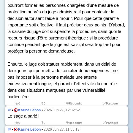
pourront former les personnes chargées d’une mesure de
protection auprès du juge administratif pour contester la
décision autorisant l’aide à mourir. Pour que cette garantie
importante soit effective, il faut préciser deux points. D’abord,
la saisine du juge doit suspendre la procédure, sans quoi le
recours risque d’être purement théorique : si la procédure
continue pendant que le juge est saisi, il sera trop tard pour
protéger la personne demandeuse.
Ensuite, le juge doit statuer rapidement, dans un délai de
deux jours qui permettra de concilier deux exigences : ne
pas imposer à la personne malade une attente
excessivement longue, et garantir l’effectivité du contrôle
dans des situations marquées par une vulnérabilité
particulière.
👍
0
👎
0
💬Répondre
🔗Partager
💬
•
Karine Lebon
•
2026 Jun 27, 12:32:52
Le sage a parlé !
👍
0
👎
0
💬Répondre
🔗Partager
💬
•
Karine Lebon
•
2026 Jun 27, 11:55:13