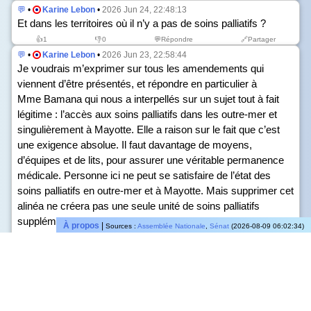
💬
•
Karine Lebon
•
2026 Jun 24, 22:48:13
Et dans les territoires où il n’y a pas de soins palliatifs ?
👍
1
👎
0
💬Répondre
🔗Partager
💬
•
Karine Lebon
•
2026 Jun 23, 22:58:44
Je voudrais m’exprimer sur tous les amendements qui
viennent d’être présentés, et répondre en particulier à
Mme Bamana qui nous a interpellés sur un sujet tout à fait
légitime : l’accès aux soins palliatifs dans les outre-mer et
singulièrement à Mayotte. Elle a raison sur le fait que c’est
une exigence absolue. Il faut davantage de moyens,
d’équipes et de lits, pour assurer une véritable permanence
médicale. Personne ici ne peut se satisfaire de l’état des
soins palliatifs en outre-mer et à Mayotte. Mais supprimer cet
alinéa ne créera pas une seule unité de soins palliatifs
supplémentaires à La Réunion, à Mayotte ou ailleurs sur le
À propos
|
Sources :
Assemblée Nationale
,
Sénat
(2026-08-09 06:02:34)
territoire. L’alinéa prévoit simplement que lorsqu’un
professionnel agit dans le cadre strict de la loi, il ne doit pas
être exposé à une insécurité pénale permanente.
Mais il est évident que si l’on sort de ce cadre, qu’en cas de