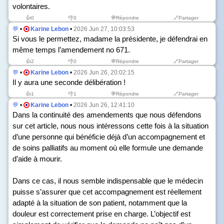
volontaires.
👍
0
👎
0
💬Répondre
🔗Partager
💬
•
Karine Lebon
•
2026 Jun 27, 10:03:53
Si vous le permettez, madame la présidente, je défendrai en
même temps l’amendement n
o
671.
👍
2
👎
0
💬Répondre
🔗Partager
💬
•
Karine Lebon
•
2026 Jun 26, 20:02:15
Il y aura une seconde délibération !
👍
1
👎
1
💬Répondre
🔗Partager
💬
•
Karine Lebon
•
2026 Jun 26, 12:41:10
Dans la continuité des amendements que nous défendons
sur cet article, nous nous intéressons cette fois à la situation
d’une personne qui bénéficie déjà d’un accompagnement et
de soins palliatifs au moment où elle formule une demande
d’aide à mourir.
Dans ce cas, il nous semble indispensable que le médecin
puisse s’assurer que cet accompagnement est réellement
adapté à la situation de son patient, notamment que la
douleur est correctement prise en charge. L’objectif est