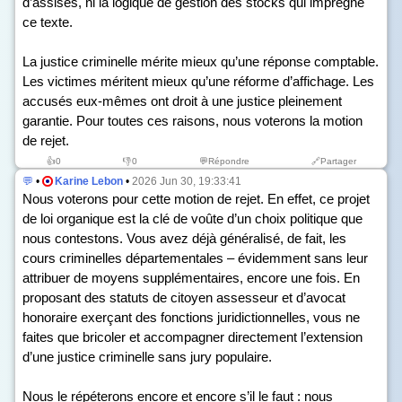
d’assises, ni la logique de gestion des stocks qui imprègne
ce texte.
La justice criminelle mérite mieux qu’une réponse comptable.
Les victimes méritent mieux qu’une réforme d’affichage. Les
accusés eux-mêmes ont droit à une justice pleinement
garantie. Pour toutes ces raisons, nous voterons la motion
de rejet.
👍
0
👎
0
💬Répondre
🔗Partager
💬
•
Karine Lebon
•
2026 Jun 30, 19:33:41
Nous voterons pour cette motion de rejet. En effet, ce projet
de loi organique est la clé de voûte d’un choix politique que
nous contestons. Vous avez déjà généralisé, de fait, les
cours criminelles départementales – évidemment sans leur
attribuer de moyens supplémentaires, encore une fois. En
proposant des statuts de citoyen assesseur et d’avocat
honoraire exerçant des fonctions juridictionnelles, vous ne
faites que bricoler et accompagner directement l’extension
d’une justice criminelle sans jury populaire.
Nous le répéterons encore et encore s’il le faut : nous