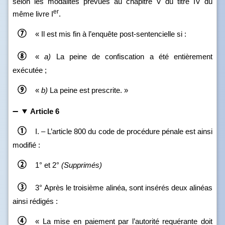
selon les modalités prévues au chapitre V du titre IV du
er
même livre I
.
« Il est mis fin à l’enquête post-sentencielle si :
«
a)
La peine de confiscation a été entièrement
exécutée ;
«
b)
La peine est prescrite. »
Article 6
I. – L’article 800 du code de procédure pénale est ainsi
modifié :
1° et 2°
(Supprimés)
3° Après le troisième alinéa, sont insérés deux alinéas
ainsi rédigés :
« La mise en paiement par l’autorité requérante doit