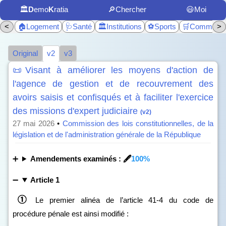
🏛️
D
emo
K
ratia
🔎Chercher
😃Moi
<
🏠Logement
🩺Santé
🏛️Institutions
⚽Sports
🛒Commerc
>
Original
v2
v3
📜Visant à améliorer les moyens d'action de
l'agence de gestion et de recouvrement des
avoirs saisis et confisqués et à faciliter l'exercice
des missions d'expert judiciaire
(v2)
27 mai 2026
•
Commission des lois constitutionnelles, de la
législation et de l'administration générale de la République
Amendements examinés : 🖋️
100%
Article 1
Le premier alinéa de l’article 41‑4 du code de
procédure pénale est ainsi modifié :