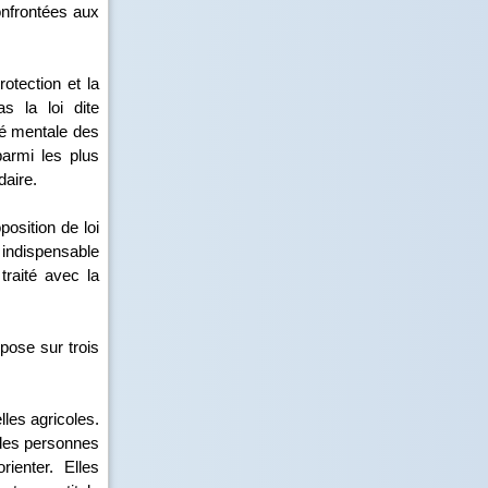
onfrontées aux
otection et la
as la loi dite
té mentale des
parmi les plus
daire.
osition de loi
 indispensable
traité avec la
pose sur trois
lles agricoles.
 des personnes
ienter. Elles