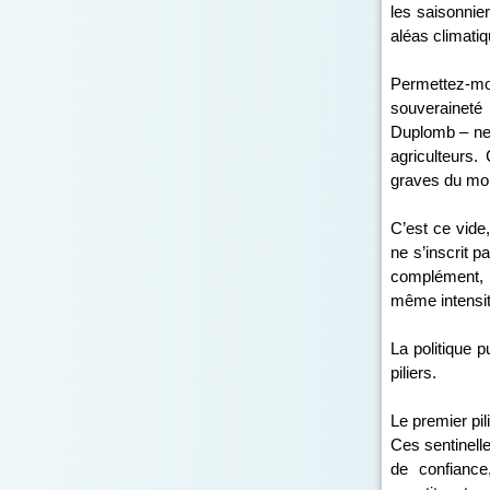
les saisonnie
aléas climatiq
Permettez-moi
souveraineté 
Duplomb – ne 
agriculteurs.
graves du mond
C’est ce vide
ne s’inscrit 
complément, a
même intensit
La politique 
piliers.
Le premier pil
Ces sentinell
de confiance