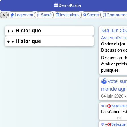
🏛️
D
emo
K
ratia
<
🏠Logement
🩺Santé
🏛️Institutions
⚽Sports
🛒Commerc
Historique
📅4 juin 20
Assemblée nat
Historique
Ordre du jour
Discussion de 
Discussion de 
évaluer précis
publiques
🗳️Vote sur
monde agric
04 juin 2026
•
💬
•
Sébastie
La séance est
👍0
💬
•
Sébastie