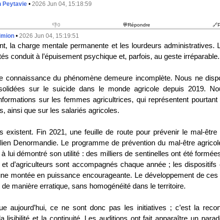
 Peytavie
•
2026 Jun 04, 15:18:59
👎0
💬Répondre
🔗
imion
•
2026 Jun 04, 15:19:51
t, la charge mentale permanente et les lourdeurs administratives. 
ltés conduit à l’épuisement psychique et, parfois, au geste irréparable.
tre connaissance du phénomène demeure incomplète. Nous ne disp
olidées sur le suicide dans le monde agricole depuis 2019. 
nformations sur les femmes agricultrices, qui représentent pourtan
s, ainsi que sur les salariés agricoles.
s existent. Fin 2021, une feuille de route pour prévenir le mal-être
lien Denormandie. Le programme de prévention du mal-être agricole,
 lui démontré son utilité : des milliers de sentinelles ont été formées
s et d’agriculteurs sont accompagnés chaque année ; les dispositifs 
une montée en puissance encourageante. Le développement de ces s
 de manière erratique, sans homogénéité dans le territoire.
 aujourd’hui, ce ne sont donc pas les initiatives ; c’est la reco
la lisibilité et la continuité. Les auditions ont fait apparaître un para