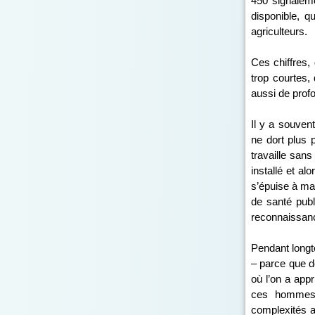
450 signaleme
disponible, q
agriculteurs.
Ces chiffres,
trop courtes,
aussi de profo
Il y a souven
ne dort plus 
travaille san
installé et al
s’épuise à mai
de santé publi
reconnaissanc
Pendant longte
– parce que 
où l’on a app
ces hommes 
complexités ad