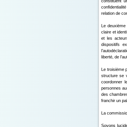
constituent u
confidentiali
relation de co
Le deuxième p
claire et iden
et les acteur
dispositifs 
l’autodéclara
liberté, de l’
Le troisième p
structure se 
coordonner le
personnes aud
des chambres 
franchir un pa
La commissio
Soyons lucide