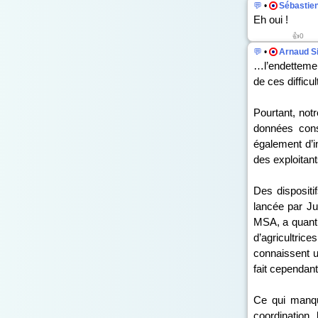
💬
•
Sébastien
Eh oui !
👍0
💬
•
Arnaud S
…l’endettemen
de ces difficu
Pourtant, no
données cons
également d’i
des exploitant
Des dispositif
lancée par Ju
MSA, a quant à
d’agricultrice
connaissent 
fait cependant
Ce qui manque
coordination, 