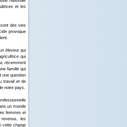
ude nationale
ltrices et les
 sont des vies
icide provoque
tent.
un éleveur qui
ricultrice qui
qui, récemment
une famille qui
nt une question
u travail et de
de notre pays.
professionnelle
dans un monde
 ces femmes et
revenus, les
si cette charge