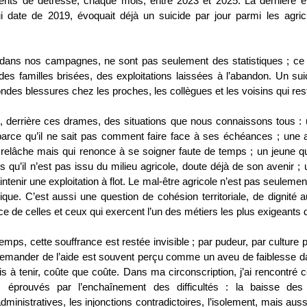
nts de détresse, chaque mois, entre 2023 et 2025. La dernière ét
ui date de 2019, évoquait déjà un suicide par jour parmi les agricu
 dans nos campagnes, ne sont pas seulement des statistiques ; ce
 des familles brisées, des exploitations laissées à l’abandon. Un su
ndes blessures chez les proches, les collègues et les voisins qui res
t, derrière ces drames, des situations que nous connaissons tous : 
parce qu’il ne sait pas comment faire face à ses échéances ; une ag
s relâche mais qui renonce à se soigner faute de temps ; un jeune 
ors qu’il n’est pas issu du milieu agricole, doute déjà de son avenir ; 
ntenir une exploitation à flot. Le mal-être agricole n’est pas seuleme
que. C’est aussi une question de cohésion territoriale, de dignité a
e de celles et ceux qui exercent l’un des métiers les plus exigeants 
mps, cette souffrance est restée invisible ; par pudeur, par culture 
demander de l’aide est souvent perçu comme un aveu de faiblesse 
ris à tenir, coûte que coûte. Dans ma circonscription, j’ai rencontré
éprouvés par l’enchaînement des difficultés : la baisse des 
ministratives, les injonctions contradictoires, l’isolement, mais aus