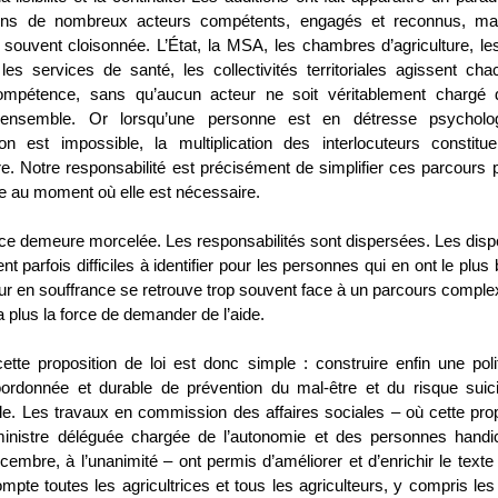
ns de nombreux acteurs compétents, engagés et reconnus, mai
souvent cloisonnée. L’État, la MSA, les chambres d’agriculture, le
 les services de santé, les collectivités territoriales agissent ch
pétence, sans qu’aucun acteur ne soit véritablement chargé 
’ensemble. Or lorsqu’une personne est en détresse psycholo
tion est impossible, la multiplication des interlocuteurs constit
e. Notre responsabilité est précisément de simplifier ces parcours p
le au moment où elle est nécessaire.
e demeure morcelée. Les responsabilités sont dispersées. Les dispos
 parfois difficiles à identifier pour les personnes qui en ont le plus 
teur en souffrance se retrouve trop souvent face à un parcours comp
 plus la force de demander de l’aide.
 cette proposition de loi est donc simple : construire enfin une poli
ordonnée et durable de prévention du mal-être et du risque suici
e. Les travaux en commission des affaires sociales – où cette propo
nistre déléguée chargée de l’autonomie et des personnes handi
cembre, à l’unanimité – ont permis d’améliorer et d’enrichir le text
pte toutes les agricultrices et tous les agriculteurs, y compris les 