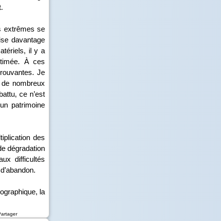
.
es extrêmes se
lise davantage
tériels, il y a
stimée. À ces
prouvantes. Je
é de nombreux
attu, ce n’est
 un patrimoine
plication des
 de dégradation
x difficultés
 d’abandon.
éographique, la
Partager