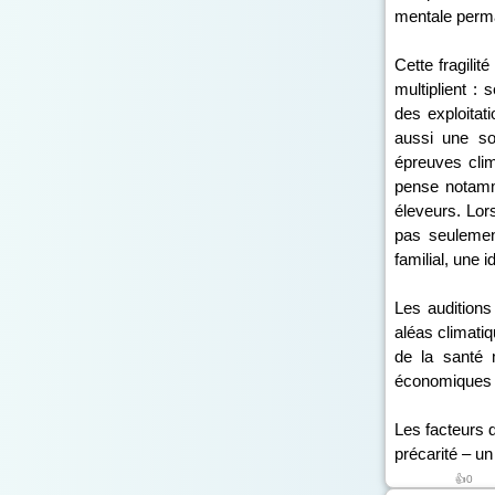
mentale perma
Cette fragili
multiplient :
des exploitati
aussi une so
épreuves clim
pense notamm
éleveurs. Lor
pas seulement
familial, une i
Les audition
aléas climatiq
de la santé 
économiques e
Les facteurs d
précarité – un
👍0