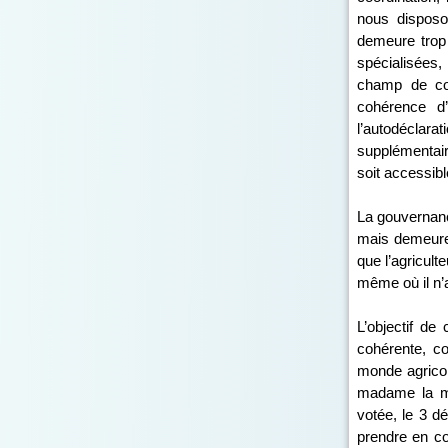
nous disposo
demeure trop 
spécialisées,
champ de com
cohérence d
l’autodéclara
supplémentair
soit accessib
La gouvernanc
mais demeurent
que l’agricul
même où il n’a
L’objectif de
cohérente, co
monde agricol
madame la mi
votée, le 3 dé
prendre en com