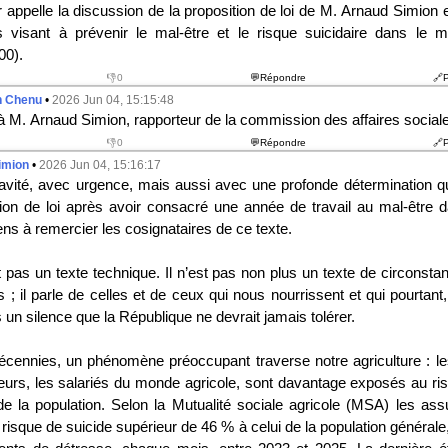
r appelle la discussion de la proposition de loi de M. Arnaud Simion 
 visant à prévenir le mal-être et le risque suicidaire dans le m
00).
👎0
💬Répondre
🔗
n Chenu
•
2026 Jun 04, 15:15:48
 à M. Arnaud Simion, rapporteur de la commission des affaires social
👎0
💬Répondre
🔗
imion
•
2026 Jun 04, 15:16:17
avité, avec urgence, mais aussi avec une profonde détermination q
tion de loi après avoir consacré une année de travail au mal-être
iens à remercier les cosignataires de ce texte.
 pas un texte technique. Il n’est pas non plus un texte de circonstan
; il parle de celles et de ceux qui nous nourrissent et qui pourtant
 un silence que la République ne devrait jamais tolérer.
cennies, un phénomène préoccupant traverse notre agriculture : les
lteurs, les salariés du monde agricole, sont davantage exposés au ris
de la population. Selon la Mutualité sociale agricole (MSA) les ass
risque de suicide supérieur de 46 % à celui de la population général