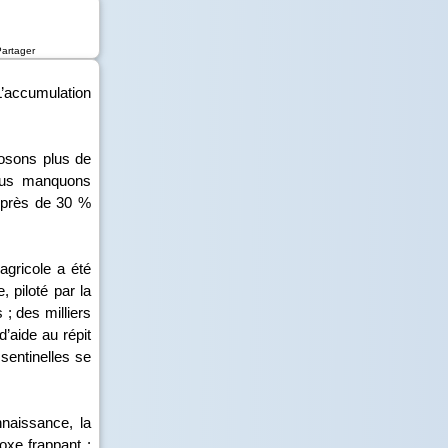
Partager
L’accumulation
osons plus de
Nous manquons
t près de 30 %
 agricole a été
 piloté par la
 ; des milliers
d’aide au répit
entinelles se
nnaissance, la
doxe frappant :