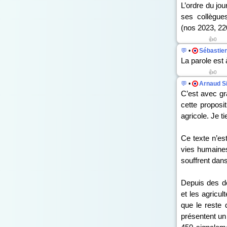
L’ordre du jou
ses collègues
(n
os
2023, 22
👍0
💬
•
Sébastie
La parole est
👍0
💬
•
Arnaud S
C’est avec gr
cette proposi
agricole. Je t
Ce texte n’est
vies humaines 
souffrent dans
Depuis des dé
et les agricu
que le reste 
présentent un 