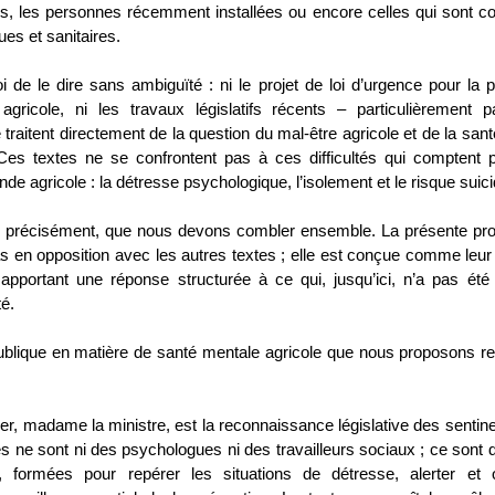
rs, les personnes récemment installées ou encore celles qui sont c
ues et sanitaires.
 de le dire sans ambiguïté : ni le projet de loi d’urgence pour la pr
agricole, ni les travaux législatifs récents – particulièrement p
traitent directement de la question du mal-être agricole et de la san
 Ces textes ne se confrontent pas à ces difficultés qui comptent 
e agricole : la détresse psychologique, l’isolement et le risque suici
, précisément, que nous devons combler ensemble. La présente prop
pas en opposition avec les autres textes ; elle est conçue comme leur
pportant une réponse structurée à ce qui, jusqu’ici, n’a pas été 
é.
publique en matière de santé mentale agricole que nous proposons re
ier, madame la ministre, est la reconnaissance législative des sentine
es ne sont ni des psychologues ni des travailleurs sociaux ; ce sont
, formées pour repérer les situations de détresse, alerter et or