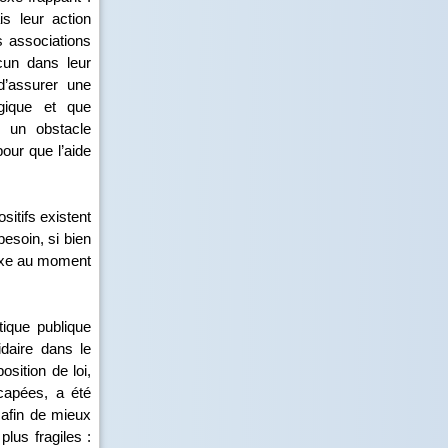
s leur action
s associations
acun dans leur
d’assurer une
gique et que
ue un obstacle
our que l’aide
itifs existent
besoin, si bien
lexe au moment
tique publique
daire dans le
sition de loi,
capées, a été
e afin de mieux
plus fragiles :