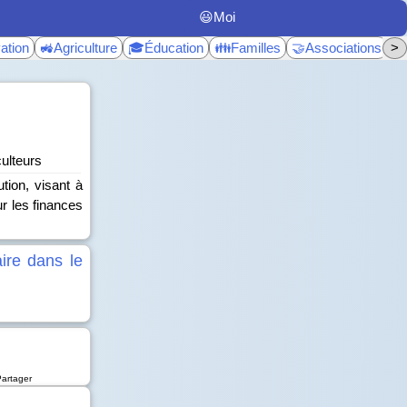
😃Moi
ation
🚜Agriculture
🎓Éducation
👪Familles
🤝Associations
>
♿
culteurs
ution, visant à
ur les finances
aire dans le
Partager