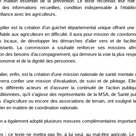
n maillon essentiel de la prévention. Le texte reconnaît leur rôle 
té des informations recueillies, condition indispensable à l’établ
nfiance avec les agriculteurs.
ilier est la création d’un guichet départemental unique offrant une 
tifiable aux agriculteurs en difficulté. Il aura pour mission de coordonn
s locaux, de développer les démarches d’aller vers et de facilit
existants. La commission a souhaité renforcer ses missions afin
tion des besoins d’accompagnement, qui demeure la voie la plus resp
autonomie et de la dignité des personnes.
ilier, enfin, est la création d’une mission nationale de santé mentale 
verra confier une mission d’évaluation, de suivi et de pilotage. Ell
s différents acteurs et d’assurer la continuité de l’action publiq
itionnées, qu’il s’agisse des représentants de la MSA, de Santé pu
d’agriculture ou encore des associations de terrain, ont souligné l
lier en matière de coordination nationale.
n a également adopté plusieurs mesures complémentaires important
s : ce texte ne mettra pas fin, à lui seul, au mal-être agricole. Le 