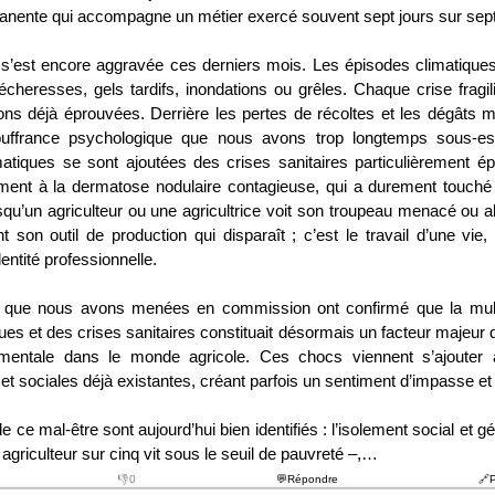
nente qui accompagne un métier exercé souvent sept jours sur sept
té s’est encore aggravée ces derniers mois. Les épisodes climatiqu
 sécheresses, gels tardifs, inondations ou grêles. Chaque crise fragi
ons déjà éprouvées. Derrière les pertes de récoltes et les dégâts ma
uffrance psychologique que nous avons trop longtemps sous-e
atiques se sont ajoutées des crises sanitaires particulièrement é
ent à la dermatose nodulaire contagieuse, qui a durement touch
squ’un agriculteur ou une agricultrice voit son troupeau menacé ou ab
 son outil de production qui disparaît ; c’est le travail d’une vie,
dentité professionnelle.
s que nous avons menées en commission ont confirmé que la multi
ues et des crises sanitaires constituait désormais un facteur majeur
mentale dans le monde agricole. Ces chocs viennent s’ajouter au
t sociales déjà existantes, créant parfois un sentiment d’impasse et
e ce mal-être sont aujourd’hui bien identifiés : l’isolement social et g
 agriculteur sur cinq vit sous le seuil de pauvreté –,…
👎0
💬Répondre
🔗