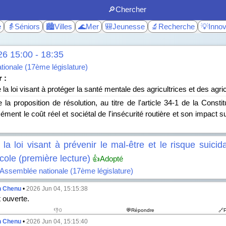
🔎Chercher
e
👵Séniors
🏙️Villes
🌊Mer
🎒Jeunesse
🔬Recherche
💡Innov
26 15:00 - 18:35
ionale (17ème législature)
 :
la loi visant à protéger la santé mentale des agricultrices et des agri
la proposition de résolution, au titre de l'article 34-1 de la Constit
ément le coût réel et sociétal de l'insécurité routière et son impact s
 la loi visant à prévenir le mal-être et le risque suicid
ole (première lecture)
👍Adopté
Assemblée nationale (17ème législature)
n Chenu
•
2026 Jun 04, 15:15:38
 ouverte.
👎0
💬Répondre
🔗
n Chenu
•
2026 Jun 04, 15:15:40