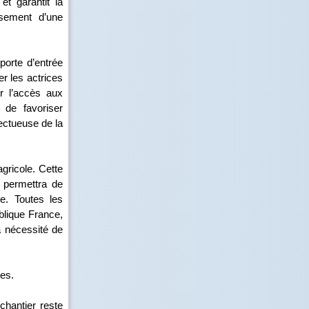
et garantit la
issement d’une
porte d’entrée
er les actrices
er l’accès aux
 de favoriser
ectueuse de la
agricole. Cette
e permettra de
ue. Toutes les
blique France,
a nécessité de
es.
chantier reste