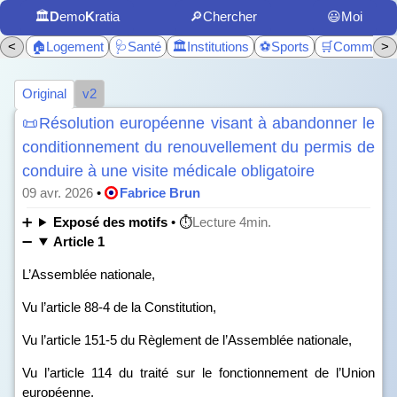
🏛️
D
emo
K
ratia
🔎Chercher
😃Moi
<
🏠Logement
🩺Santé
🏛️Institutions
⚽Sports
🛒Commerc
>
Original
v2
📜Résolution européenne visant à abandonner le
conditionnement du renouvellement du permis de
conduire à une visite médicale obligatoire
09 avr. 2026
•
Fabrice Brun
Exposé des motifs
• ⏱️
Lecture 4min.
Article 1
L’Assemblée nationale,
Vu l’article 88‑4 de la Constitution,
Vu l’article 151‑5 du Règlement de l’Assemblée nationale,
Vu l’article 114 du traité sur le fonctionnement de l’Union
européenne,