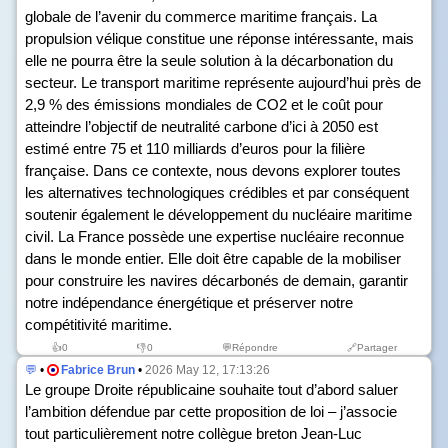
globale de l’avenir du commerce maritime français. La
propulsion vélique constitue une réponse intéressante, mais
elle ne pourra être la seule solution à la décarbonation du
secteur. Le transport maritime représente aujourd’hui près de
2,9 % des émissions mondiales de CO
2
et le coût pour
atteindre l’objectif de neutralité carbone d’ici à 2050 est
estimé entre 75 et 110 milliards d’euros pour la filière
française. Dans ce contexte, nous devons explorer toutes
les alternatives technologiques crédibles et par conséquent
soutenir également le développement du nucléaire maritime
civil. La France possède une expertise nucléaire reconnue
dans le monde entier. Elle doit être capable de la mobiliser
pour construire les navires décarbonés de demain, garantir
notre indépendance énergétique et préserver notre
compétitivité maritime.
👍
0
👎
0
💬Répondre
🔗Partager
💬
•
Fabrice Brun
•
2026 May 12, 17:13:26
Le groupe Droite républicaine souhaite tout d’abord saluer
l’ambition défendue par cette proposition de loi – j’associe
tout particulièrement notre collègue breton Jean-Luc