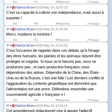
👍
1
👎
1
💬Répondre
🔗Partager
💬
•
Fabrice Brun
•
2026 May 19, 22:07:13
C’est sa capacité à cultiver son indépendance, mais aussi à
exporter !
👍
0
👎
0
💬Répondre
🔗Partager
💬
•
Fabrice Brun
•
2026 May 19, 21:55:39
Merci, madame la ministre !
👍
0
👎
1
💬Répondre
🔗Partager
💬
•
Fabrice Brun
•
2026 May 19, 21:54:33
C’est l’occasion de rappeler dans ces débats qu’à l’image
des êtres humains, les plantes et les animaux doivent être
protégés et soignés. Si nous ne le faisons pas, nous ne
produirons pas ; et sans production française, nous
dépendrons des autres. Dépendre de la Chine, des États-
Unis ou de la Russie, c’est une folie ! Les derniers conflits et
l’aggravation du contexte géopolitique ont démontré que
l’alimentation est une arme. Défendons ensemble une
souveraineté agricole « française » !
👍
0
👎
0
💬Répondre
🔗Partager
💬
•
Fabrice Brun
•
2026 May 19, 21:54:14
Cet amendement rédactionnel vise à ajouter l’adjectif