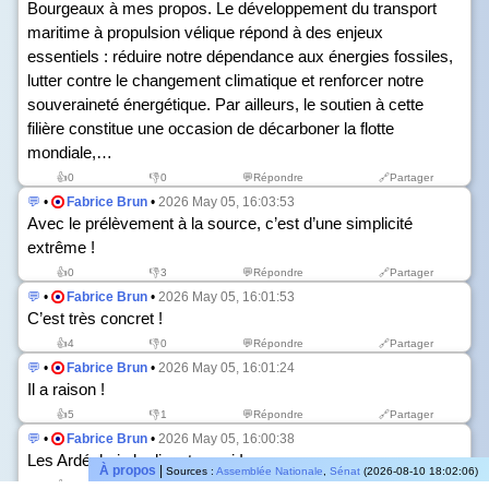
Bourgeaux à mes propos. Le développement du transport
maritime à propulsion vélique répond à des enjeux
essentiels : réduire notre dépendance aux énergies fossiles,
lutter contre le changement climatique et renforcer notre
souveraineté énergétique. Par ailleurs, le soutien à cette
filière constitue une occasion de décarboner la flotte
mondiale,…
👍
0
👎
0
💬Répondre
🔗Partager
💬
•
Fabrice Brun
•
2026 May 05, 16:03:53
Avec le prélèvement à la source, c’est d’une simplicité
extrême !
👍
0
👎
3
💬Répondre
🔗Partager
💬
•
Fabrice Brun
•
2026 May 05, 16:01:53
C’est très concret !
👍
4
👎
0
💬Répondre
🔗Partager
💬
•
Fabrice Brun
•
2026 May 05, 16:01:24
Il a raison !
👍
5
👎
1
💬Répondre
🔗Partager
💬
•
Fabrice Brun
•
2026 May 05, 16:00:38
Les Ardéchois le disent aussi !
À propos
|
Sources :
Assemblée Nationale
,
Sénat
(2026-08-10 18:02:06)
👍
1
👎
2
💬Répondre
🔗Partager