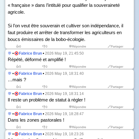
« française » dans l’intitulé pour qualifier la souveraineté
agricole.
Si l’on veut être souverain et cultiver son indépendance, il
faut produire et arrêter de transformer les agriculteurs en
boucs émissaires de la bobo-écologie.
👍
0
👎
0
💬Répondre
🔗Partager
💬
•
Fabrice Brun
•
2026 May 19, 21:45:50
Répété, déformé et amplifié !
👍
5
👎
0
💬Répondre
🔗Partager
💬
•
Fabrice Brun
•
2026 May 19, 18:31:40
…mais ?
👍
1
👎
0
💬Répondre
🔗Partager
💬
•
Fabrice Brun
•
2026 May 19, 18:31:14
Il reste un problème de statut à régler !
👍
1
👎
0
💬Répondre
🔗Partager
💬
•
Fabrice Brun
•
2026 May 19, 18:28:47
Dans les zones pastorales !
👍
1
👎
2
💬Répondre
🔗Partager
💬
•
Fabrice Brun
•
2026 May 19, 18:23:26