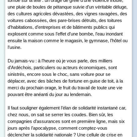
tombé sur la tête : un orage de grêle d’une violence inouïe,
une pluie de boules de pétanque suivie d’un véritable déluge,
des cultures agricoles dévastées, des vignes ravagées, des
voitures cabossées, des pare-brises détruits, des toitures
d’habitations, d’entreprises et de bâtiments publics qui
explosent comme sous l’effet d’une bombe, l’eau inondant
ensuite la maison comme le magasin, le gymnase, l’hôtel ou
l’usine.
Du jamais-vu : à l’heure où je vous parle, des milliers
d’Ardéchois, particuliers ou acteurs économiques, sont
sinistrés, encore sous le choc, sans voiture pour se
déplacer, avec des bâches de fortune en guise de toit, à la
merci du prochain orage, le fruit du travail de toute une vie
pouvant être anéanti du jour au lendemain.
Il faut souligner également l’élan de solidarité instantané car,
chez nous, on sait se serrer les coudes. Bien sûr, les
compagnies d’assurances sont en première ligne, mais six
jours après l’apocalypse, comment comptez-vous
déclencher la solidarité nationale ? Une cellule de crise en