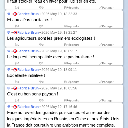
Il faut stocker l’eau en hiver pour l’utiliser en été.
👍
1
👎
0
💬Répondre
🔗Partager
💬
•
Fabrice Brun
•
2026 May 19, 18:22:33
Et aux aléas sanitaires !
👍
1
👎
1
💬Répondre
🔗Partager
💬
•
Fabrice Brun
•
2026 May 19, 18:21:27
Les agriculteurs sont les premiers écologistes !
👍
0
👎
0
💬Répondre
🔗Partager
💬
•
Fabrice Brun
•
2026 May 19, 18:09:17
Le loup est incompatible avec le pastoralisme !
👍
3
👎
1
💬Répondre
🔗Partager
💬
•
Fabrice Brun
•
2026 May 19, 18:09:11
Excellente initiative !
👍
1
👎
0
💬Répondre
🔗Partager
💬
•
Fabrice Brun
•
2026 May 19, 18:05:56
C’est du bon sens paysan !
👍
1
👎
0
💬Répondre
🔗Partager
💬
•
Fabrice Brun
•
2026 May 12, 17:16:46
Face au réveil des grandes puissances et au retour des
logiques impérialistes en Russie, en Chine et aux États-Unis,
la France doit poursuivre une ambition maritime complète.