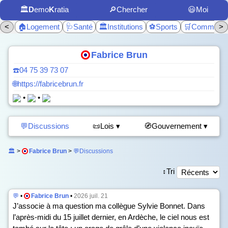
🏛️
D
emo
K
ratia
🔎Chercher
😃Moi
<
🏠Logement
🩺Santé
🏛️Institutions
⚽Sports
🛒Commerc
>
Fabrice Brun
☎️04 75 39 73 07
🌐https://fabricebrun.fr
•
•
💬Discussions
📜Lois ▾
🧭Gouvernement ▾
🏛️
>
Fabrice Brun
>
💬Discussions
↕️Tri
💬
•
Fabrice Brun
•
2026 juil. 21
J’associe à ma question ma collègue Sylvie Bonnet. Dans
l’après-midi du 15 juillet dernier, en Ardèche, le ciel nous est