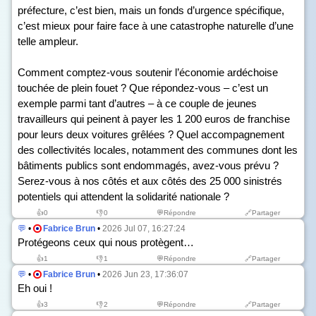
préfecture, c’est bien, mais un fonds d’urgence spécifique,
c’est mieux pour faire face à une catastrophe naturelle d’une
telle ampleur.
Comment comptez-vous soutenir l’économie ardéchoise
touchée de plein fouet ? Que répondez-vous – c’est un
exemple parmi tant d’autres – à ce couple de jeunes
travailleurs qui peinent à payer les 1 200 euros de franchise
pour leurs deux voitures grêlées ? Quel accompagnement
des collectivités locales, notamment des communes dont les
bâtiments publics sont endommagés, avez-vous prévu ?
Serez-vous à nos côtés et aux côtés des 25 000 sinistrés
potentiels qui attendent la solidarité nationale ?
👍
0
👎
0
💬Répondre
🔗Partager
💬
•
Fabrice Brun
•
2026 Jul 07, 16:27:24
Protégeons ceux qui nous protègent…
👍
1
👎
1
💬Répondre
🔗Partager
💬
•
Fabrice Brun
•
2026 Jun 23, 17:36:07
Eh oui !
👍
3
👎
2
💬Répondre
🔗Partager