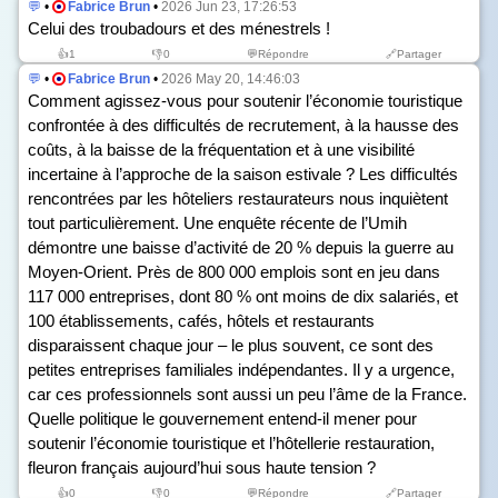
💬
•
Fabrice Brun
•
2026 Jun 23, 17:26:53
Celui des troubadours et des ménestrels !
👍
1
👎
0
💬Répondre
🔗Partager
💬
•
Fabrice Brun
•
2026 May 20, 14:46:03
Comment agissez-vous pour soutenir l’économie touristique
confrontée à des difficultés de recrutement, à la hausse des
coûts, à la baisse de la fréquentation et à une visibilité
incertaine à l’approche de la saison estivale ? Les difficultés
rencontrées par les hôteliers restaurateurs nous inquiètent
tout particulièrement. Une enquête récente de l’Umih
démontre une baisse d’activité de 20 % depuis la guerre au
Moyen-Orient. Près de 800 000 emplois sont en jeu dans
117 000 entreprises, dont 80 % ont moins de dix salariés, et
100 établissements, cafés, hôtels et restaurants
disparaissent chaque jour – le plus souvent, ce sont des
petites entreprises familiales indépendantes. Il y a urgence,
car ces professionnels sont aussi un peu l’âme de la France.
Quelle politique le gouvernement entend-il mener pour
soutenir l’économie touristique et l’hôtellerie restauration,
fleuron français aujourd’hui sous haute tension ?
👍
0
👎
0
💬Répondre
🔗Partager