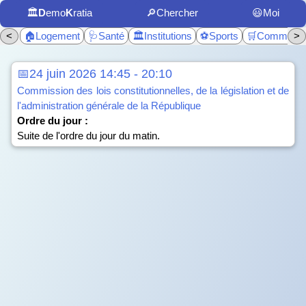
🏛️
D
emo
K
ratia
🔎Chercher
😃Moi
<
🏠Logement
🩺Santé
🏛️Institutions
⚽Sports
🛒Commerc
>
📅24 juin 2026 14:45 - 20:10
Commission des lois constitutionnelles, de la législation et de
l'administration générale de la République
Ordre du jour :
Suite de l'ordre du jour du matin.