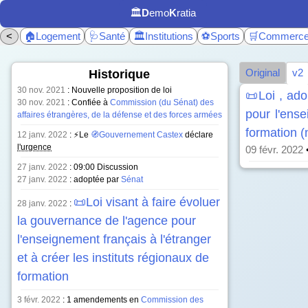
🏛️
D
emo
K
ratia
<
🏠Logement
🩺Santé
🏛️Institutions
⚽Sports
🛒Commerc
Original
v2
Historique
30 nov. 2021
: Nouvelle proposition de loi
📜Loi , ado
30 nov. 2021
: Confiée à
Commission (du Sénat) des
pour l'ense
affaires étrangères, de la défense et des forces armées
formation 
12 janv. 2022
: ⚡Le
🧭Gouvernement Castex
déclare
l'urgence
09 févr. 2022
27 janv. 2022
:
09:00 Discussion
27 janv. 2022
: adoptée par
Sénat
📜Loi visant à faire évoluer
28 janv. 2022
:
la gouvernance de l'agence pour
l'enseignement français à l'étranger
et à créer les instituts régionaux de
formation
3 févr. 2022
: 1 amendements en
Commission des