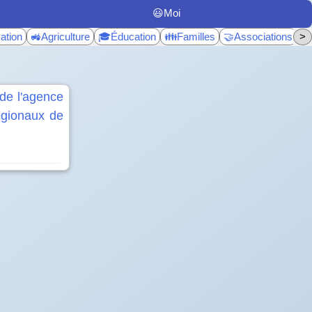
😃Moi
ation
🚜Agriculture
🎓Éducation
👪Familles
🤝Associations
>
♿
 de l'agence
régionaux de