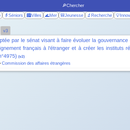
🔎Chercher
e
👵Séniors
🏙️Villes
🌊Mer
🎒Jeunesse
🔬Recherche
💡Innov
v3
ptée par le sénat visant à faire évoluer la gouvernance
ignement français à l'étranger et à créer les instituts 
(n°4975)
(v2)
•
Commission des affaires étrangères