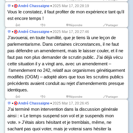
💬
•
André Chassaigne
•
2025 Mar 17, 20:28:19
Vous le constatez, il faut profiter de mon expérience tant qu’il
est encore temps !
👍
0
👎
0
💬Répondre
🔗Partager
💬
•
André Chassaigne
•
2025 Mar 17, 20:27:46
J’avouerai, en toute humilité, que je tiens là une leçon de
parlementarisme. Dans certaines circonstances, il ne faut
pas défendre un amendement, mais le laisser couler, et il ne
faut pas non plus demander de scrutin public. J’ai déjà vécu
cette situation il y a vingt ans, avec un amendement –
l’amendement n
o
242, relatif aux organismes génétiquement
modifiés (OGM) – adopté alors que tous les scrutins publics
précédents avaient conduit au rejet d’amendements presque
identiques.
👍
0
👎
0
💬Répondre
🔗Partager
💬
•
André Chassaigne
•
2025 Mar 17, 20:26:45
J’ai terminé mon intervention dans la discussion générale
ainsi : « Le temps suspend son vol et je suspends mon
vote. » J’étais alors hésitant et je tremblais, même, ne
sachant pas quoi voter, mais je voterai sans hésiter la