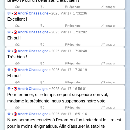
Bravo ! Pour un centriste, c’était bien !
👍
0
👎
0
💬Répondre
🔗Partager
💬
•
André Chassaigne
•
2025 Mar 17, 17:32:36
Excellent !
👍
1
👎
0
💬Répondre
🔗Partager
💬
•
André Chassaigne
•
2025 Mar 17, 17:32:02
Eh oui !
👍
2
👎
0
💬Répondre
🔗Partager
💬
•
André Chassaigne
•
2025 Mar 17, 17:30:48
Très bien !
👍
0
👎
0
💬Répondre
🔗Partager
💬
•
André Chassaigne
•
2025 Mar 17, 17:30:19
Eh oui !
👍
0
👎
0
💬Répondre
🔗Partager
💬
•
André Chassaigne
•
2025 Mar 17, 16:56:01
Pour terminer, si le temps ne peut suspendre son vol,
madame la présidente, nous suspendons notre vote.
👍
0
👎
0
💬Répondre
🔗Partager
💬
•
André Chassaigne
•
2025 Mar 17, 16:51:16
Nous sommes conviés à l’examen d’un texte dont le titre est
pour le moins énigmatique. Afin d’assurer la stabilité