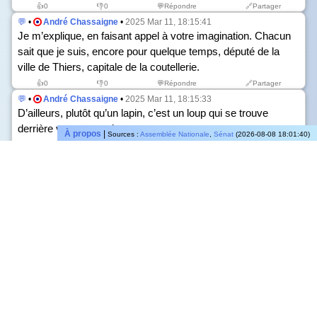
👍
0
👎
0
💬Répondre
🔗Partager
💬
•
André Chassaigne
•
2025 Mar 11, 18:15:41
Je m’explique, en faisant appel à votre imagination. Chacun
sait que je suis, encore pour quelque temps, député de la
ville de Thiers, capitale de la coutellerie.
👍
0
👎
0
💬Répondre
🔗Partager
💬
•
André Chassaigne
•
2025 Mar 11, 18:15:33
D’ailleurs, plutôt qu’un lapin, c’est un loup qui se trouve
derrière votre amendement.
À propos
|
Sources :
Assemblée Nationale
,
Sénat
(2026-08-08 18:01:40)
👍
0
👎
0
💬Répondre
🔗Partager
💬
•
André Chassaigne
•
2025 Mar 11, 18:15:15
Nous sommes dans ce que je qualifierai de fable animalière :
madame la ministre, vous sortez un lapin de votre poche et
vous nous prenez pour des perdreaux de l’année !
👍
0
👎
0
💬Répondre
🔗Partager
💬
•
André Chassaigne
•
2025 Mar 11, 17:35:14
Je tiens d’abord à saluer l’initiative des sénateurs Dany
Wattebled et Marie-Claude Lermytte, ainsi que le travail de
notre rapporteur Jean Moulliere.
Cette proposition de loi aborde une problématique qui touche