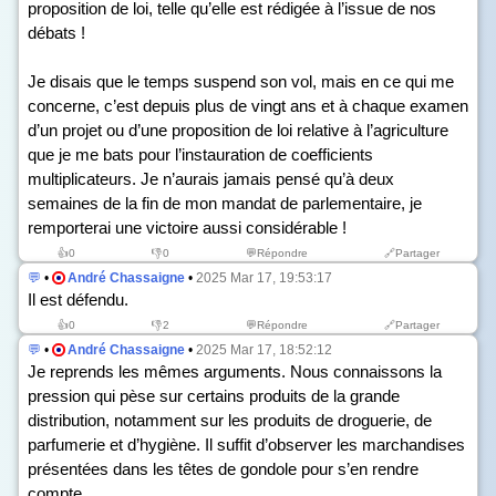
proposition de loi, telle qu’elle est rédigée à l’issue de nos
débats !
Je disais que le temps suspend son vol, mais en ce qui me
concerne, c’est depuis plus de vingt ans et à chaque examen
d’un projet ou d’une proposition de loi relative à l’agriculture
que je me bats pour l’instauration de coefficients
multiplicateurs. Je n’aurais jamais pensé qu’à deux
semaines de la fin de mon mandat de parlementaire, je
remporterai une victoire aussi considérable !
👍
0
👎
0
💬Répondre
🔗Partager
💬
•
André Chassaigne
•
2025 Mar 17, 19:53:17
Il est défendu.
👍
0
👎
2
💬Répondre
🔗Partager
💬
•
André Chassaigne
•
2025 Mar 17, 18:52:12
Je reprends les mêmes arguments. Nous connaissons la
pression qui pèse sur certains produits de la grande
distribution, notamment sur les produits de droguerie, de
parfumerie et d’hygiène. Il suffit d’observer les marchandises
présentées dans les têtes de gondole pour s’en rendre
compte.