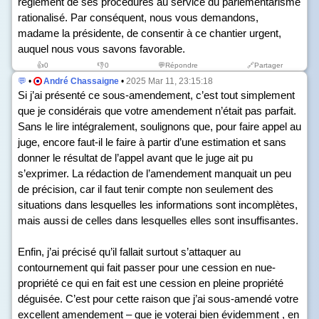
règlement de ses procédures au service du parlementarisme
rationalisé. Par conséquent, nous vous demandons,
madame la présidente, de consentir à ce chantier urgent,
auquel nous vous savons favorable.
👍
0
👎
0
💬Répondre
🔗Partager
💬
•
André Chassaigne
•
2025 Mar 11, 23:15:18
Si j’ai présenté ce sous-amendement, c’est tout simplement
que je considérais que votre amendement n’était pas parfait.
Sans le lire intégralement, soulignons que, pour faire appel au
juge, encore faut-il le faire à partir d’une estimation et sans
donner le résultat de l’appel avant que le juge ait pu
s’exprimer. La rédaction de l’amendement manquait un peu
de précision, car il faut tenir compte non seulement des
situations dans lesquelles les informations sont incomplètes,
mais aussi de celles dans lesquelles elles sont insuffisantes.
Enfin, j’ai précisé qu’il fallait surtout s’attaquer au
contournement qui fait passer pour une cession en nue-
propriété ce qui en fait est une cession en pleine propriété
déguisée. C’est pour cette raison que j’ai sous-amendé votre
excellent amendement – que je voterai bien évidemment , en