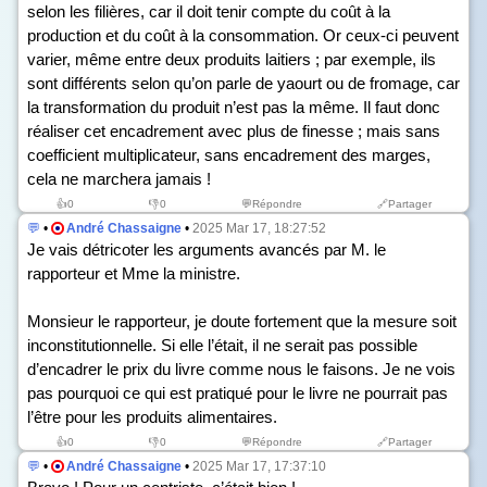
selon les filières, car il doit tenir compte du coût à la
production et du coût à la consommation. Or ceux-ci peuvent
varier, même entre deux produits laitiers ; par exemple, ils
sont différents selon qu’on parle de yaourt ou de fromage, car
la transformation du produit n’est pas la même. Il faut donc
réaliser cet encadrement avec plus de finesse ; mais sans
coefficient multiplicateur, sans encadrement des marges,
cela ne marchera jamais !
👍
0
👎
0
💬Répondre
🔗Partager
💬
•
André Chassaigne
•
2025 Mar 17, 18:27:52
Je vais détricoter les arguments avancés par M. le
rapporteur et Mme la ministre.
Monsieur le rapporteur, je doute fortement que la mesure soit
inconstitutionnelle. Si elle l’était, il ne serait pas possible
d’encadrer le prix du livre comme nous le faisons. Je ne vois
pas pourquoi ce qui est pratiqué pour le livre ne pourrait pas
l’être pour les produits alimentaires.
👍
0
👎
0
💬Répondre
🔗Partager
💬
•
André Chassaigne
•
2025 Mar 17, 17:37:10