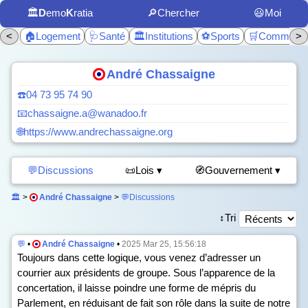
🏛️
D
emo
K
ratia
🔎Chercher
😃Moi
<
🏠Logement
🩺Santé
🏛️Institutions
⚽Sports
🛒Commerc
>
André Chassaigne
☎️04 73 95 74 90
📧chassaigne.a@wanadoo.fr
🌐https://www.andrechassaigne.org
💬Discussions
📜Lois ▾
🧭Gouvernement ▾
🏛️
>
André Chassaigne
>
💬Discussions
↕️Tri
💬
•
André Chassaigne
•
2025 Mar 25, 15:56:18
Toujours dans cette logique, vous venez d’adresser un
courrier aux présidents de groupe. Sous l’apparence de la
concertation, il laisse poindre une forme de mépris du
Parlement, en réduisant de fait son rôle dans la suite de notre