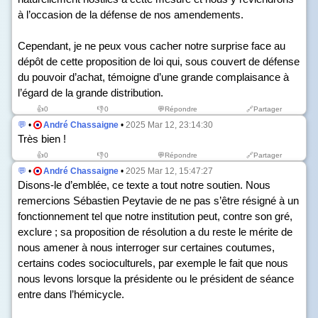
à l’occasion de la défense de nos amendements.
Cependant, je ne peux vous cacher notre surprise face au
dépôt de cette proposition de loi qui, sous couvert de défense
du pouvoir d’achat, témoigne d’une grande complaisance à
l’égard de la grande distribution.
👍
0
👎
0
💬Répondre
🔗Partager
💬
•
André Chassaigne
•
2025 Mar 12, 23:14:30
Très bien !
👍
0
👎
0
💬Répondre
🔗Partager
💬
•
André Chassaigne
•
2025 Mar 12, 15:47:27
Disons-le d’emblée, ce texte a tout notre soutien. Nous
remercions Sébastien Peytavie de ne pas s’être résigné à un
fonctionnement tel que notre institution peut, contre son gré,
exclure ; sa proposition de résolution a du reste le mérite de
nous amener à nous interroger sur certaines coutumes,
certains codes socioculturels, par exemple le fait que nous
nous levons lorsque la présidente ou le président de séance
entre dans l’hémicycle.