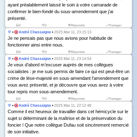
ayant préalablement laissé le soin à votre camarade de
confirmer le bien-fondé du sous-amendement que j’ai
présenté.
👍
0
👎
0
💬Répondre
🔗Partager
💬
•
André Chassaigne
•
2025 Mar 11, 23:15:13
Je ne pensais pas que nous avions pour habitude de
fonctionner ainsi entre nous.
👍
0
👎
0
💬Répondre
🔗Partager
💬
•
André Chassaigne
•
2025 Mar 11, 23:14:54
Je veux d’abord m’excuser auprès de mes collègues
socialistes : je me suis permis de faire ce qui est peut-être un
crime de lèse-majesté en sous-amendant l’amendement que
vous avez présenté, et je découvre que vous avez à votre
tour repris mon sous-amendement.
👍
0
👎
0
💬Répondre
🔗Partager
💬
•
André Chassaigne
•
2025 Mar 11, 22:12:48
Comme il est heureux de travailler dans cet hémicycle sur le
sujet si déterminant de la maîtrise et de la préservation du
foncier ! Que notre collègue Dufau soit sincèrement remercié
de son initiative.