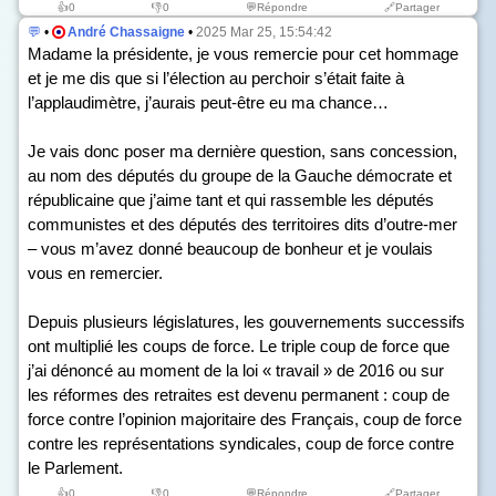
👍
0
👎
0
💬Répondre
🔗Partager
💬
•
André Chassaigne
•
2025 Mar 25, 15:54:42
Madame la présidente, je vous remercie pour cet hommage
et je me dis que si l’élection au perchoir s’était faite à
l’applaudimètre, j’aurais peut-être eu ma chance…
Je vais donc poser ma dernière question, sans concession,
au nom des députés du groupe de la Gauche démocrate et
républicaine que j’aime tant et qui rassemble les députés
communistes et des députés des territoires dits d’outre-mer
– vous m’avez donné beaucoup de bonheur et je voulais
vous en remercier.
Depuis plusieurs législatures, les gouvernements successifs
ont multiplié les coups de force. Le triple coup de force que
j’ai dénoncé au moment de la loi « travail » de 2016 ou sur
les réformes des retraites est devenu permanent : coup de
force contre l’opinion majoritaire des Français, coup de force
contre les représentations syndicales, coup de force contre
le Parlement.
👍
0
👎
0
💬Répondre
🔗Partager