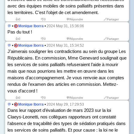
avec des équipes mobiles de soins palliatifs présentes dans
les territoires. C’est l’objet de cet amendement.
👍
0
👎
0
💬Répondre
🔗Partager
💬
•
Monique Iborra
•
2024 May 31, 15:36:06
Pas du tout !
👍
0
👎
0
💬Répondre
🔗Partager
💬
•
Monique Iborra
•
2024 May 31, 15:34:52
J’aimerais souligner les contradictions au sein du groupe Les
Républicains. En commission, Mme Genevard soulignait que
les services de soins palliatifs refuseraient l’aide à mourir
mais que nous pourrions les mettre en œuvre dans les
maisons d’accompagnement. Je vous renvoie aux comptes
rendus de l’examen des articles en commission. Mettez-
vous d’accord !
👍
0
👎
0
💬Répondre
🔗Partager
💬
•
Monique Iborra
•
2024 May 29, 17:29:53
Dans leur rapport d’évaluation de mars 2023 sur la loi
Claeys-Leonetti, nos collègues rapporteurs ont constaté
l’absence de traçabilité des types de sédation pratiqués dans
les services de soins palliatifs. Et pour cause : la loi ne le