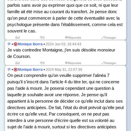
parfois sans avoir pu exprimer quoi que ce soit, ni que leur
famille ait été mise au courant du transfert. Je pense donc
qu’on peut commencer à parler de cette éventualité avec la
psychologue présente dans l’établissement, comme cela est
souvent le cas.
👍
0
👎
0
💬Répondre
🔗Partager
💬
•
Monique Iborra
•
2024 Jun 03, 16:44:43
Je vais contredire Montaigne, j’en suis désolée monsieur
de Courson.
👍
0
👎
0
💬Répondre
🔗Partager
💬
•
Monique Iborra
•
2024 May 31, 22:07:39
On peut comprendre qu’on veuille supprimer l’alinéa 7
puisqu’il s’inscrit dans l’article 4 du titre I
er
, qui ne concerne
pas l’aide à mourir. Je poserai cependant une question à
laquelle je souhaite avoir une réponse. Je pense qu’il
appartient à la personne de décider ce qu’elle inclut dans ses
directives anticipées. De fait, l’état du droit prévoit qu’elle peut
écrire ce qu’elle veut. Par conséquent, on ne peut pas
interdire à une personne d’écrire quelle est sa volonté au
sujet de l’aide à mourir, surtout si les directives anticipées