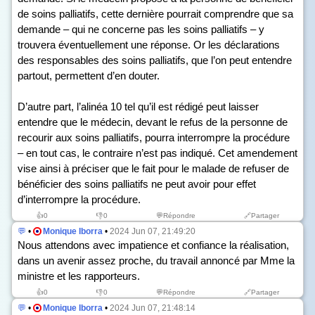
de soins palliatifs, cette dernière pourrait comprendre que sa
demande – qui ne concerne pas les soins palliatifs – y
trouvera éventuellement une réponse. Or les déclarations
des responsables des soins palliatifs, que l’on peut entendre
partout, permettent d’en douter.
D’autre part, l’alinéa 10 tel qu’il est rédigé peut laisser
entendre que le médecin, devant le refus de la personne de
recourir aux soins palliatifs, pourra interrompre la procédure
– en tout cas, le contraire n’est pas indiqué. Cet amendement
vise ainsi à préciser que le fait pour le malade de refuser de
bénéficier des soins palliatifs ne peut avoir pour effet
d’interrompre la procédure.
👍
0
👎
0
💬Répondre
🔗Partager
💬
•
Monique Iborra
•
2024 Jun 07, 21:49:20
Nous attendons avec impatience et confiance la réalisation,
dans un avenir assez proche, du travail annoncé par Mme la
ministre et les rapporteurs.
👍
0
👎
0
💬Répondre
🔗Partager
💬
•
Monique Iborra
•
2024 Jun 07, 21:48:14