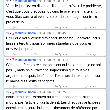
💬
•
Monique Iborra
•
2024 Jun 06, 10:24:36
Vous le justifiez en disant qu’il faut tout prévoir. Le problème,
c’est que vous prévoyez toujours le pire, en le martelant :
vous êtes contre et vous voterez de toute façon contre le
projet de loi,….
👍
0
👎
0
💬Répondre
🔗Partager
💬
•
Monique Iborra
•
2024 Jun 06, 10:24:25
Celui que vous venez d’avancer, madame Genevard, nous
laisse interdits : nous sommes stupéfaits que vous en
arriviez jusque-là !
👍
0
👎
0
💬Répondre
🔗Partager
💬
•
Monique Iborra
•
2024 Jun 06, 10:24:07
C’est peut-être votre subconscient qui s’exprime – je ne sais
pas –, mais on a vraiment l’impression que tous vos
arguments, depuis le début de l’examen du texte, sont pour
le moins dissuasifs et négatifs.
👍
0
👎
0
💬Répondre
🔗Partager
💬
•
Monique Iborra
•
2024 Jun 03, 23:37:26
Nous débutons l’examen du titre II, consacré à l’aide à
mourir, par l’article 5, qui la définit. Les directives anticipées
constituent aujourd’hui le seul document de référence par