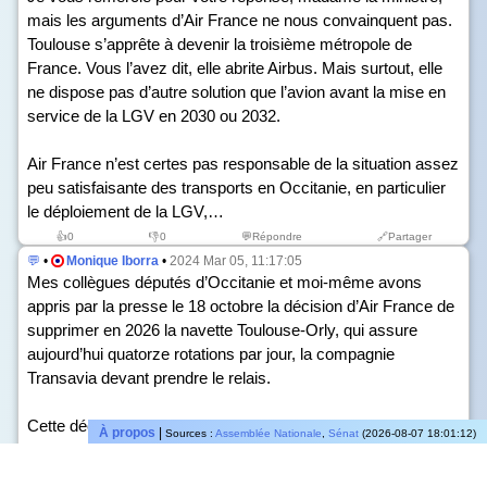
mais les arguments d’Air France ne nous convainquent pas.
Toulouse s’apprête à devenir la troisième métropole de
France. Vous l’avez dit, elle abrite Airbus. Mais surtout, elle
ne dispose pas d’autre solution que l’avion avant la mise en
service de la LGV en 2030 ou 2032.
Air France n’est certes pas responsable de la situation assez
peu satisfaisante des transports en Occitanie, en particulier
le déploiement de la LGV,…
👍
0
👎
0
💬Répondre
🔗Partager
💬
•
Monique Iborra
•
2024 Mar 05, 11:17:05
Mes collègues députés d’Occitanie et moi-même avons
appris par la presse le 18 octobre la décision d’Air France de
supprimer en 2026 la navette Toulouse-Orly, qui assure
aujourd’hui quatorze rotations par jour, la compagnie
Transavia devant prendre le relais.
Cette décision prise sans concertation a provoqué de vives
À propos
|
Sources :
Assemblée Nationale
,
Sénat
(2026-08-07 18:01:12)
réactions, non seulement chez les élus – mes collègues
sénateurs ont saisi le ministre Clément Beaune à ce sujet il y