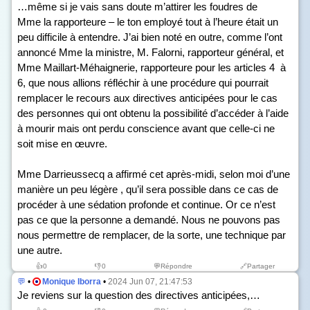
…même si je vais sans doute m’attirer les foudres de
Mme la rapporteure – le ton employé tout à l’heure était un
peu difficile à entendre. J’ai bien noté en outre, comme l’ont
annoncé Mme la ministre, M. Falorni, rapporteur général, et
Mme Maillart-Méhaignerie, rapporteure pour les articles 4 à
6, que nous allions réfléchir à une procédure qui pourrait
remplacer le recours aux directives anticipées pour le cas
des personnes qui ont obtenu la possibilité d’accéder à l’aide
à mourir mais ont perdu conscience avant que celle-ci ne
soit mise en œuvre.
Mme Darrieussecq a affirmé cet après-midi, selon moi d’une
manière un peu légère , qu’il sera possible dans ce cas de
procéder à une sédation profonde et continue. Or ce n’est
pas ce que la personne a demandé. Nous ne pouvons pas
nous permettre de remplacer, de la sorte, une technique par
une autre.
👍
0
👎
0
💬Répondre
🔗Partager
💬
•
Monique Iborra
•
2024 Jun 07, 21:47:53
Je reviens sur la question des directives anticipées,…