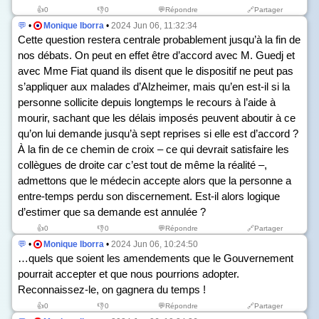
👍
0
👎
0
💬Répondre
🔗Partager
💬
•
Monique Iborra
•
2024 Jun 06, 11:32:34
Cette question restera centrale probablement jusqu’à la fin de
nos débats. On peut en effet être d’accord avec M. Guedj et
avec Mme Fiat quand ils disent que le dispositif ne peut pas
s’appliquer aux malades d’Alzheimer, mais qu’en est-il si la
personne sollicite depuis longtemps le recours à l’aide à
mourir, sachant que les délais imposés peuvent aboutir à ce
qu’on lui demande jusqu’à sept reprises si elle est d’accord ?
À la fin de ce chemin de croix – ce qui devrait satisfaire les
collègues de droite car c’est tout de même la réalité –,
admettons que le médecin accepte alors que la personne a
entre-temps perdu son discernement. Est-il alors logique
d’estimer que sa demande est annulée ?
👍
0
👎
0
💬Répondre
🔗Partager
💬
•
Monique Iborra
•
2024 Jun 06, 10:24:50
…quels que soient les amendements que le Gouvernement
pourrait accepter et que nous pourrions adopter.
Reconnaissez-le, on gagnera du temps !
👍
0
👎
0
💬Répondre
🔗Partager