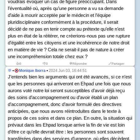
voudrais évoquer un cas de figure préoccupant. Dans
l’éventualité où, après qu’une personne a vu sa demande
d’aide à mourir acceptée par le médecin et l’équipe
pluridisciplinaire conformément à la procédure, il serait
décidé de ne pas en tenir compte au prétexte qu’elle n’est
plus en état de la réitérer, ne créerions-nous pas une rupture
d’égalité entre les citoyens et une incohérence de notre droit
en matière de vie ? Cela ne serait-il pas de nature à créer
une incompréhension totale chez eux ?
👍
0
👎
0
💬Répondre
🔗Partager
💬
•
Monique Iborra
•
2024 Jun 03, 16:44:51
J’entends bien les arguments qui ont été avancés, si ce n’est
que les personnes qui arriveront en Ehpad une fois que nous
aurons voté notre loi seront susceptibles d’avoir déjà reçu
des soins d’accompagnement ou d’avoir établi un plan
d’accompagnement, donc d’avoir formulé des directives
anticipées, que nous avons réintroduites dans le texte à
propos de ces soins et dans ce plan. En outre, la situation qui
prévaut dans les Ehpad lorsque arrive la fin de vie est loin
d’être ce qu’elle devrait être : les personnes sont souvent
transférées dans des services d’urgence, où elles décèdent,