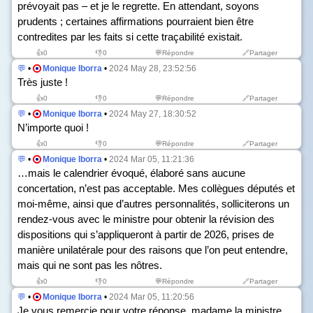
prévoyait pas – et je le regrette. En attendant, soyons
prudents ; certaines affirmations pourraient bien être
contredites par les faits si cette traçabilité existait.
👍
0
👎
0
💬Répondre
🔗Partager
💬
•
Monique Iborra
•
2024 May 28, 23:52:56
Très juste !
👍
0
👎
0
💬Répondre
🔗Partager
💬
•
Monique Iborra
•
2024 May 27, 18:30:52
N’importe quoi !
👍
0
👎
0
💬Répondre
🔗Partager
💬
•
Monique Iborra
•
2024 Mar 05, 11:21:36
…mais le calendrier évoqué, élaboré sans aucune
concertation, n’est pas acceptable. Mes collègues députés et
moi-même, ainsi que d’autres personnalités, solliciterons un
rendez-vous avec le ministre pour obtenir la révision des
dispositions qui s’appliqueront à partir de 2026, prises de
manière unilatérale pour des raisons que l’on peut entendre,
mais qui ne sont pas les nôtres.
👍
0
👎
0
💬Répondre
🔗Partager
💬
•
Monique Iborra
•
2024 Mar 05, 11:20:56
Je vous remercie pour votre réponse, madame la ministre,