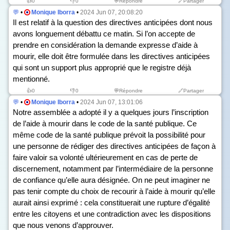
👍
0
👎
0
💬Répondre
🔗Partager
💬
•
Monique Iborra
•
2024 Jun 07, 20:08:20
Il est relatif à la question des directives anticipées dont nous
avons longuement débattu ce matin. Si l’on accepte de
prendre en considération la demande expresse d’aide à
mourir, elle doit être formulée dans les directives anticipées
qui sont un support plus approprié que le registre déjà
mentionné.
👍
0
👎
0
💬Répondre
🔗Partager
💬
•
Monique Iborra
•
2024 Jun 07, 13:01:06
Notre assemblée a adopté il y a quelques jours l’inscription
de l’aide à mourir dans le code de la santé publique. Ce
même code de la santé publique prévoit la possibilité pour
une personne de rédiger des directives anticipées de façon à
faire valoir sa volonté ultérieurement en cas de perte de
discernement, notamment par l’intermédiaire de la personne
de confiance qu’elle aura désignée. On ne peut imaginer ne
pas tenir compte du choix de recourir à l’aide à mourir qu’elle
aurait ainsi exprimé : cela constituerait une rupture d’égalité
entre les citoyens et une contradiction avec les dispositions
que nous venons d’approuver.