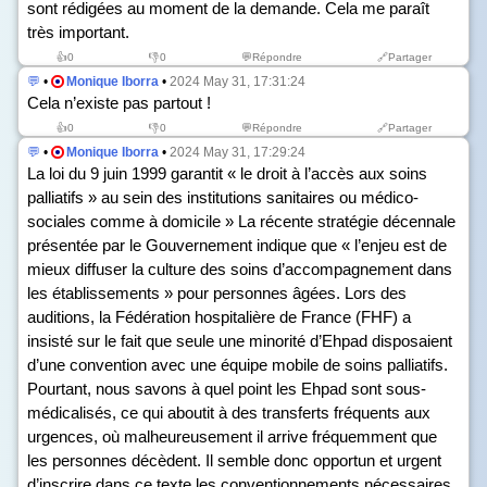
sont rédigées au moment de la demande. Cela me paraît
très important.
👍
0
👎
0
💬Répondre
🔗Partager
💬
•
Monique Iborra
•
2024 May 31, 17:31:24
Cela n’existe pas partout !
👍
0
👎
0
💬Répondre
🔗Partager
💬
•
Monique Iborra
•
2024 May 31, 17:29:24
La loi du 9 juin 1999 garantit « le droit à l’accès aux soins
palliatifs » au sein des institutions sanitaires ou médico-
sociales comme à domicile » La récente stratégie décennale
présentée par le Gouvernement indique que « l’enjeu est de
mieux diffuser la culture des soins d’accompagnement dans
les établissements » pour personnes âgées. Lors des
auditions, la Fédération hospitalière de France (FHF) a
insisté sur le fait que seule une minorité d’Ehpad disposaient
d’une convention avec une équipe mobile de soins palliatifs.
Pourtant, nous savons à quel point les Ehpad sont sous-
médicalisés, ce qui aboutit à des transferts fréquents aux
urgences, où malheureusement il arrive fréquemment que
les personnes décèdent. Il semble donc opportun et urgent
d’inscrire dans ce texte les conventionnements nécessaires