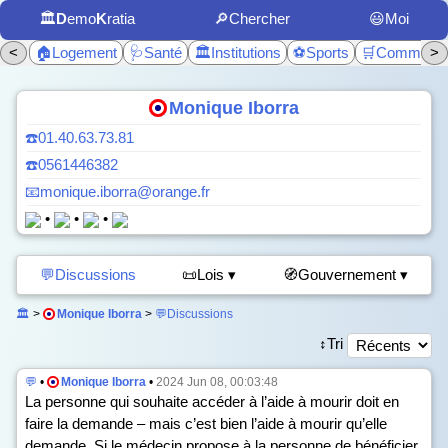
🏛️
D
emo
K
ratia
🔎Chercher
😃Moi
<
🏠Logement
🩺Santé
🏛️Institutions
⚽Sports
🛒Commerc
>
Monique Iborra
☎️01.40.63.73.81
☎️0561446382
📧monique.iborra@orange.fr
•
•
•
💬Discussions
📜Lois ▾
🧭Gouvernement ▾
🏛️
>
Monique Iborra
>
💬Discussions
↕️Tri
💬
•
Monique Iborra
•
2024 Jun 08, 00:03:48
La personne qui souhaite accéder à l’aide à mourir doit en
faire la demande – mais c’est bien l’aide à mourir qu’elle
demande. Si le médecin propose à la personne de bénéficier