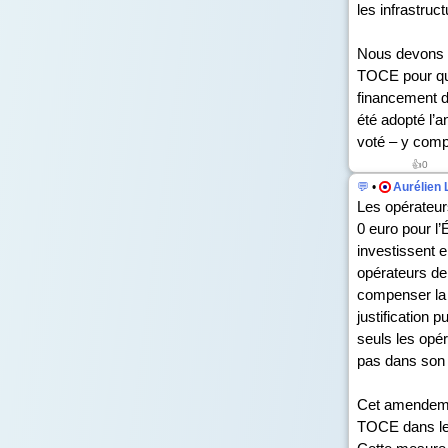
les infrastruc
Nous devons n
TOCE pour que
financement d
été adopté l’an
voté – y comp
👍
0
💬
•
Aurélien 
Les opérateurs
0 euro pour l
investissent e
opérateurs de
compenser la 
justification 
seuls les opér
pas dans son
Cet amendement
TOCE dans le 