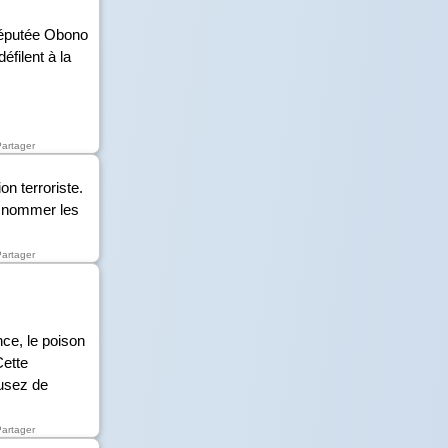
 députée Obono
filent à la
Partager
on terroriste.
e nommer les
Partager
ce, le poison
Cette
fusez de
Partager