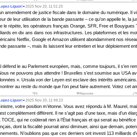
Lopez-Liguori
•
2025 Nov 20, 11:51:25
un amendement de justice fiscale dans le domaine du numérique. Il vi
r de leur utilisation de la bande passante – ce qu’on appelle le, la ju
 Je le répète, les opérateurs français Orange, SFR, Free et Bouygues
lliards en dix ans dans nos infrastructures. Les plateformes et les mo
ricains Netflix, Google et Amazon utilisent abondamment nos résea
de passante –, mais ils laissent leur entretien et leur déploiement en
al défend le au Parlement européen, mais, comme toujours, il s’en rem
ous ne pouvons plus attendre ! Bruxelles s’est soumise aux USA av
données ». Ursula von der Leyen est esclave des intérêts américains
montrer au reste du monde que l’on peut faire autrement. Votez cet 
👎
0
💬Répondre
🔗
Lopez-Liguori
•
2025 Nov 20, 11:49:23
inistre, votre position m’étonne. Vous avez répondu à M. Maurel, mai
t complètement différent. Il ne s’agit pas d’une taxe, mais d’un éla
la TOCE, qui ne coûterait rien à l’État français et qui serait au bénéfice
nçais, dont la fiscalité pourrait ainsi diminuer, ainsi que demain, poten
nements. N’oublions pas que ces derniers ont investi 113 milliards d