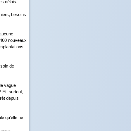
es délais.
nniers, besoins
 aucune
e 400 nouveaux
mplantations
esoin de
lle vague
 Et, surtout,
prêt depuis
le qu’elle ne
Partager