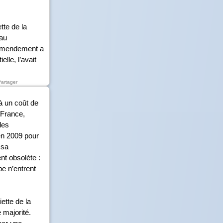
tte de la
au
t amendement a
elle, l’avait
Partager
à un coût de
 France,
les
en 2009 pour
 sa
nt obsolète :
be n’entrent
ette de la
 majorité.