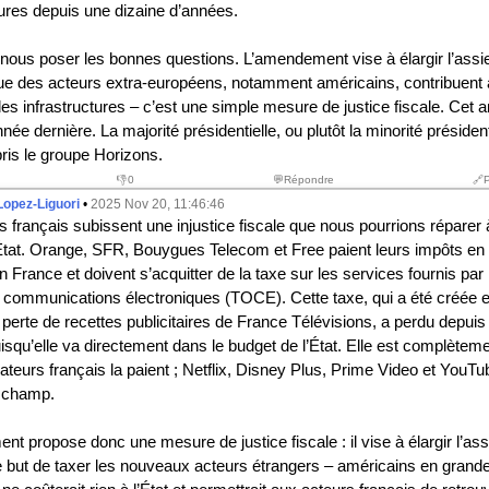
tures depuis une dizaine d’années.
ous poser les bonnes questions. L’amendement vise à élargir l’assie
 des acteurs extra-européens, notamment américains, contribuent 
es infrastructures – c’est une simple mesure de justice fiscale. Ce
née dernière. La majorité présidentielle, ou plutôt la minorité présidenti
ris le groupe Horizons.
👎
0
💬Répondre
🔗
Lopez-Liguori
•
2025 Nov 20, 11:46:46
 français subissent une injustice fiscale que nous pourrions réparer 
’État. Orange, SFR, Bouygues Telecom et Free paient leurs impôts en
n France et doivent s’acquitter de la taxe sur les services fournis par 
 communications électroniques (TOCE). Cette taxe, qui a été créée 
perte de recettes publicitaires de France Télévisions, a perdu depuis
puisqu’elle va directement dans le budget de l’État. Elle est complèteme
ateurs français la paient ; Netflix, Disney Plus, Prime Video et YouTu
 champ.
 propose donc une mesure de justice fiscale : il vise à élargir l’assi
but de taxer les nouveaux acteurs étrangers – américains en grande