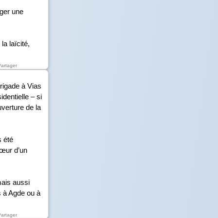
éger une
a laïcité,
Partager
rigade à Vias
dentielle – si
verture de la
s été
cœur d’un
mais aussi
s à Agde ou à
Partager