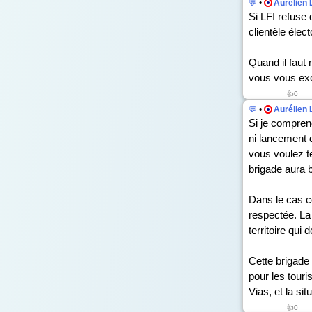
💬
•
Aurélien 
Si LFI refuse
clientèle élect
Quand il faut 
vous vous ex
👍
0
💬
•
Aurélien 
Si je compren
ni lancement d
vous voulez te
brigade aura b
Dans le cas co
respectée. La 
territoire qui
Cette brigade
pour les tour
Vias, et la sit
👍
0