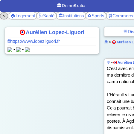
🏛️
D
emo
K
ratia
<
🏠Logement
🩺Santé
🏛️Institutions
⚽Sports
🛒Commerc
💬Di
Aurélien Lopez-Liguori
🌐https://www.lopezliguori.fr
🏛️
>
Aurélien L
•
•
💬
•
Aurélien 
C’est avec émo
ma dernière da
camp national
L’Hérault vit
connaît une ba
Cela pourrait 
relever le niv
postes. À Agd
disparaissent.