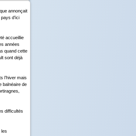
lique annonçait
pays d’ici
té accueillie
ses années
as quand cette
lt sont déjà
s l’hiver mais
e balnéaire de
ortiragnes,
s difficultés
 les