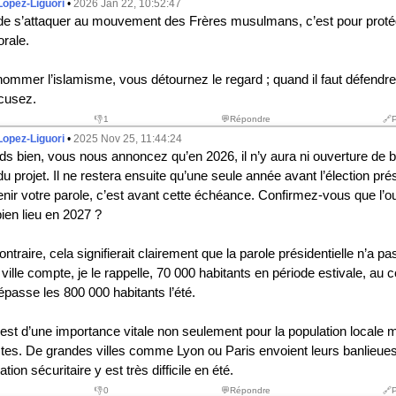
Lopez-Liguori
•
2026 Jan 22, 10:52:47
 de s’attaquer au mouvement des Frères musulmans, c’est pour prot
orale.
nommer l’islamisme, vous détournez le regard ; quand il faut défendre l
cusez.
👎
1
💬Répondre
🔗
Lopez-Liguori
•
2025 Nov 25, 11:44:24
ds bien, vous nous annoncez qu’en 2026, il n’y aura ni ouverture de b
u projet. Il ne restera ensuite qu’une seule année avant l’élection prési
nir votre parole, c’est avant cette échéance. Confirmez-vous que l’ou
ien lieu en 2027 ?
ntraire, cela signifierait clairement que la parole présidentielle n’a pa
ville compte, je le rappelle, 70 000 habitants en période estivale, au 
 dépasse les 800 000 habitants l’été.
 est d’une importance vitale non seulement pour la population locale 
istes. De grandes villes comme Lyon ou Paris envoient leurs banlieue
uation sécuritaire y est très difficile en été.
👎
0
💬Répondre
🔗