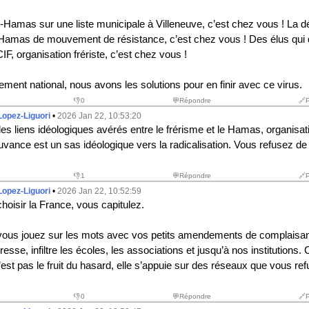
ro-Hamas sur une liste municipale à Villeneuve, c’est chez vous ! La
e Hamas de mouvement de résistance, c’est chez vous ! Des élus qui dé
, organisation frériste, c’est chez vous !
ent national, nous avons les solutions pour en finir avec ce virus.
👎
0
💬Répondre
🔗
Lopez-Liguori
•
2026 Jan 22, 10:53:20
 des liens idéologiques avérés entre le frérisme et le Hamas, organisati
uvance est un sas idéologique vers la radicalisation. Vous refusez d
👎
1
💬Répondre
🔗
Lopez-Liguori
•
2026 Jan 22, 10:52:59
choisir la France, vous capitulez.
ous jouez sur les mots avec vos petits amendements de complaisan
resse, infiltre les écoles, les associations et jusqu’à nos institutions. 
est pas le fruit du hasard, elle s’appuie sur des réseaux que vous re
👎
0
💬Répondre
🔗