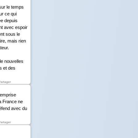
 sur le temps
ur ce qui
ée depuis
nt avec espoir
ent sous le
ire, mais rien
teur.
de nouvelles
s et des
Partager
 emprise
La France ne
éfend avec du
Partager