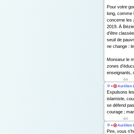
Pour votre gou
long, comme l’
concerne les 
2019. À Bézie
d’être classée
seuil de pauvr
ne change : le
Monsieur le mi
zones d’éducat
enseignants, c
👍
0
💬
•
Aurélien 
Expulsons les
islamiste, co
se défend pa
courage ; man
👍
0
💬
•
Aurélien 
Pire, vous n’