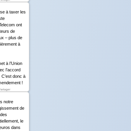
se à taxer les
ste
 Telecom ont
teurs de
ux – plus de
tièrement à
et à l’Union
ec l’accord
. C’est donc à
amendement !
Partager
s notre
rgissement de
 des
tiellement, le
’euros dans