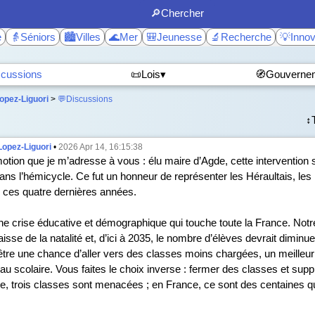
🔎Chercher
e
👵Séniors
🏙️Villes
🌊Mer
🎒Jeunesse
🔬Recherche
💡Innov
scussions
📜Lois▾
🧭Gouverne
opez-Liguori
>
💬Discussions
↕️
Lopez-Liguori
•
2026 Apr 14, 16:15:38
tion que je m’adresse à vous : élu maire d’Agde, cette intervention s
ns l’hémicycle. Ce fut un honneur de représenter les Héraultais, les 
 ces quatre dernières années.
 une crise éducative et démographique qui touche toute la France. Not
isse de la natalité et, d’ici à 2035, le nombre d’élèves devrait diminu
être une chance d’aller vers des classes moins chargées, un meilleur 
eau scolaire. Vous faites le choix inverse : fermer des classes et sup
e, trois classes sont menacées ; en France, ce sont des centaines q