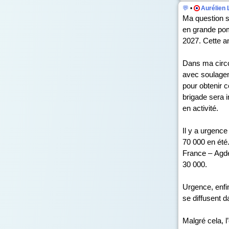
💬
•
Aurélien 
Ma question s’
en grande pom
2027. Cette a
Dans ma circon
avec soulagem
pour obtenir c
brigade sera 
en activité.
Il y a urgence
70 000 en été
France – Agde,
30 000.
Urgence, enfin
se diffusent d
Malgré cela, l