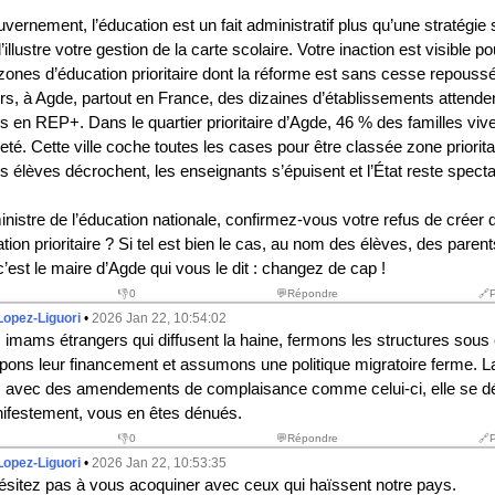
vernement, l’éducation est un fait administratif plus qu’une stratégie
illustre votre gestion de la carte scolaire. Votre inaction est visible po
zones d’éducation prioritaire dont la réforme est sans cesse repouss
rs, à Agde, partout en France, des dizaines d’établissements attende
s en REP+. Dans le quartier prioritaire d’Agde, 46 % des familles viv
eté. Cette ville coche toutes les cases pour être classée zone priorita
s élèves décrochent, les enseignants s’épuisent et l’État reste specta
nistre de l’éducation nationale, confirmez-vous votre refus de créer 
ion prioritaire ? Si tel est bien le cas, au nom des élèves, des parent
’est le maire d’Agde qui vous le dit : changez de cap !
👎
0
💬Répondre
🔗
Lopez-Liguori
•
2026 Jan 22, 10:54:02
 imams étrangers qui diffusent la haine, fermons les structures sous
upons leur financement et assumons une politique migratoire ferme. 
s avec des amendements de complaisance comme celui-ci, elle se d
ifestement, vous en êtes dénués.
👎
0
💬Répondre
🔗
Lopez-Liguori
•
2026 Jan 22, 10:53:35
hésitez pas à vous acoquiner avec ceux qui haïssent notre pays.