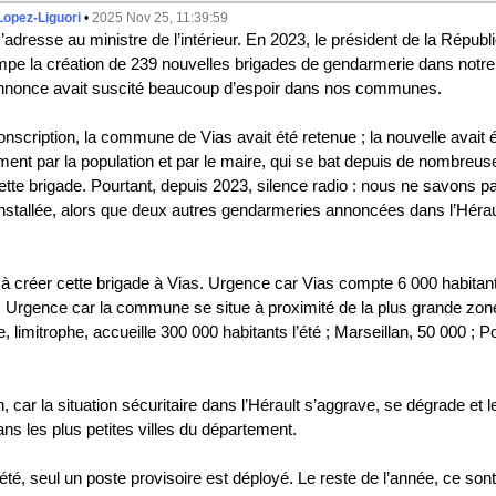
Lopez-Liguori
•
2025 Nov 25, 11:39:59
adresse au ministre de l’intérieur. En 2023, le président de la Répub
pe la création de 239 nouvelles brigades de gendarmerie dans notre 
nnonce avait suscité beaucoup d’espoir dans nos communes.
scription, la commune de Vias avait été retenue ; la nouvelle avait é
ent par la population et par le maire, qui se bat depuis de nombreu
ette brigade. Pourtant, depuis 2023, silence radio : nous ne savons p
installée, alors que deux autres gendarmeries annoncées dans l’Hérau
 à créer cette brigade à Vias. Urgence car Vias compte 6 000 habitant
. Urgence car la commune se situe à proximité de la plus grande zon
 limitrophe, accueille 300 000 habitants l’été ; Marseillan, 50 000 ; P
, car la situation sécuritaire dans l’Hérault s’aggrave, se dégrade et le
ans les plus petites villes du département.
’été, seul un poste provisoire est déployé. Le reste de l’année, ce sont