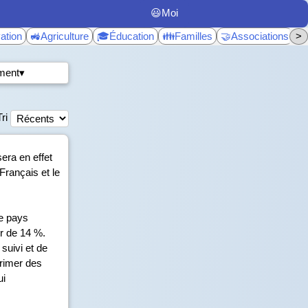
😃Moi
ation
🚜Agriculture
🎓Éducation
👪Familles
🤝Associations
>
♿
ment▾
Tri
era en effet
Français et le
re pays
er de 14 %.
suivi et de
primer des
ui