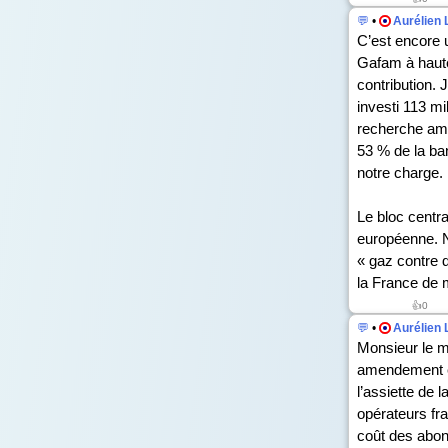
💬
•
Aurélien 
C’est encore 
Gafam à hauteu
contribution.
investi 113 mi
recherche amé
53 % de la ban
notre charge.
Le bloc centr
européenne. N
« gaz contre 
la France de 
👍
0
💬
•
Aurélien 
Monsieur le m
amendement es
l’assiette de 
opérateurs fra
coût des abon