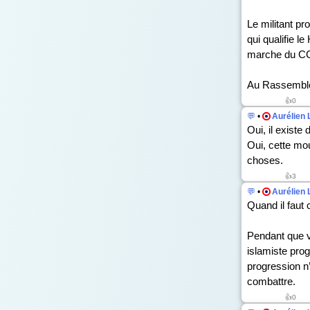
Le militant p
qui qualifie l
marche du CCIF
Au Rassemblem
👍
0
💬
•
Aurélien 
Oui, il existe
Oui, cette mo
choses.
👍
3
💬
•
Aurélien 
Quand il faut 
Pendant que v
islamiste prog
progression n’
combattre.
👍
0