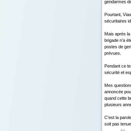
gendarmes de M
Pourtant, Vias
sécuritaires i
Mais après la
brigade n’a é
postes de gen
prévues.
Pendant ce te
sécurité et e
Mes questions
annoncée pour 
quand cette bri
plusieurs ann
C’est la parol
soit pas tenue.
👍
0