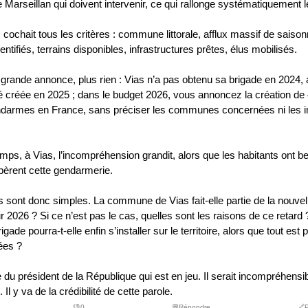
arseillan qui doivent intervenir, ce qui rallonge systématiquement l
 cochait tous les critères : commune littorale, afflux massif de saiso
dentifiés, terrains disponibles, infrastructures prêtes, élus mobilisés.
 grande annonce, plus rien : Vias n’a pas obtenu sa brigade en 2024,
té créée en 2025 ; dans le budget 2026, vous annoncez la création d
darmes en France, sans préciser les communes concernées ni les i
mps, à Vias, l’incompréhension grandit, alors que les habitants ont b
spèrent cette gendarmerie.
 sont donc simples. La commune de Vias fait-elle partie de la nouve
2026 ? Si ce n’est pas le cas, quelles sont les raisons de ce retard ?
gade pourra-t-elle enfin s’installer sur le territoire, alors que tout est 
ées ?
e du président de la République qui est en jeu. Il serait incompréhensib
 Il y va de la crédibilité de cette parole.
👎
0
💬Répondre
🔗