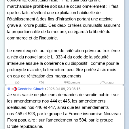
marchandise prohibée soit saisie occasionnellement ; il faut
que les faits révèlent une exploitation habituelle de
l’établissement à des fins d’infraction portant une atteinte
grave à l’ordre public. Ces deux critères cumulatifs assurent
la proportionnalité de la mesure, eu égard à la liberté du
commerce et de l’industrie.
Le renvoi exprès au régime de réitération prévu au troisième
alinéa du nouvel article L. 333-4 du code de la sécurité
intérieure assure la cohérence du dispositif : comme pour le
protoxyde d’azote, la fermeture peut être portée à six mois
en cas de réitération des manquements.
👍
0
👎
0
💬Répondre
🔗Partager
💬
•
Cendrine Chazé
•
2026 Jul 09, 23:36:16
Je suis saisie de plusieurs demandes de scrutin public : sur
les amendements n
os
444 et 445, les amendements
identiques n
os
446 et 447, ainsi que les amendements
n
os
458 et 523, par le groupe La France insoumise-Nouveau
Front populaire ; sur l’amendement n
o
594, par le groupe
Droite républicaine.