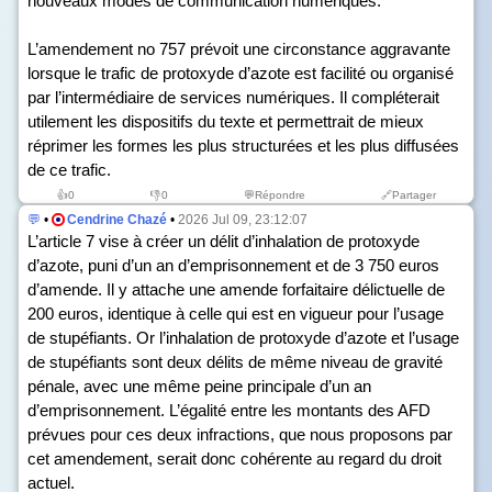
nouveaux modes de communication numériques.
L’amendement n
o
757 prévoit une circonstance aggravante
lorsque le trafic de protoxyde d’azote est facilité ou organisé
par l’intermédiaire de services numériques. Il compléterait
utilement les dispositifs du texte et permettrait de mieux
réprimer les formes les plus structurées et les plus diffusées
de ce trafic.
👍
0
👎
0
💬Répondre
🔗Partager
💬
•
Cendrine Chazé
•
2026 Jul 09, 23:12:07
L’article 7 vise à créer un délit d’inhalation de protoxyde
d’azote, puni d’un an d’emprisonnement et de 3 750 euros
d’amende. Il y attache une amende forfaitaire délictuelle de
200 euros, identique à celle qui est en vigueur pour l’usage
de stupéfiants. Or l’inhalation de protoxyde d’azote et l’usage
de stupéfiants sont deux délits de même niveau de gravité
pénale, avec une même peine principale d’un an
d’emprisonnement. L’égalité entre les montants des AFD
prévues pour ces deux infractions, que nous proposons par
cet amendement, serait donc cohérente au regard du droit
actuel.