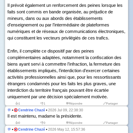
Il prévoit également un renforcement des peines lorsque les
faits sont commis en bande organisée, au préjudice de
mineurs, dans ou aux abords des établissements
d’enseignement ou par l’intermédiaire de plateformes
numériques et de réseaux de communications électroniques,
qui constituent les vecteurs privilégiés de ces trafics.
Enfin, il complète ce dispositif par des peines
complémentaires adaptées, notamment la confiscation des
biens ayant servi à commettre l’infraction, la fermeture des
établissements impliqués, l’interdiction d’exercer certaines
activités professionnelles ainsi que, pour les ressortissants
étrangers condamnés pour les faits les plus graves, une
interdiction du territoire français pouvant être écartée
uniquement par une décision spécialement motivée.
👍
1
👎
1
💬Répondre
🔗Partager
💬
•
Cendrine Chazé
•
2026 Jul 09, 22:38:30
Il est maintenu, madame la présidente.
👍
0
👎
0
💬Répondre
🔗Partager
💬
•
Cendrine Chazé
•
2026 May 12, 15:57:36