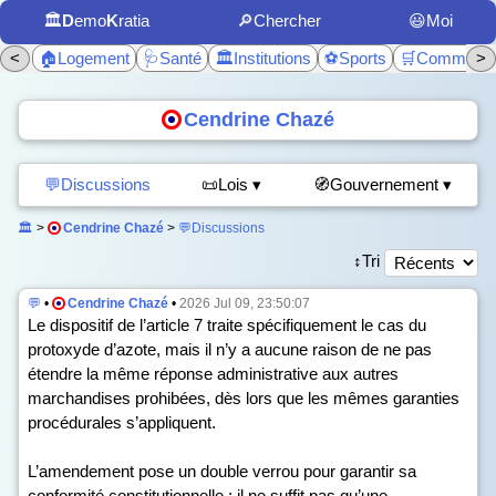
🏛️
D
emo
K
ratia
🔎Chercher
😃Moi
<
🏠Logement
🩺Santé
🏛️Institutions
⚽Sports
🛒Commerc
>
Cendrine Chazé
💬Discussions
📜Lois ▾
🧭Gouvernement ▾
🏛️
>
Cendrine Chazé
>
💬Discussions
↕️Tri
💬
•
Cendrine Chazé
•
2026 Jul 09, 23:50:07
Le dispositif de l’article 7 traite spécifiquement le cas du
protoxyde d’azote, mais il n’y a aucune raison de ne pas
étendre la même réponse administrative aux autres
marchandises prohibées, dès lors que les mêmes garanties
procédurales s’appliquent.
L’amendement pose un double verrou pour garantir sa
conformité constitutionnelle : il ne suffit pas qu’une