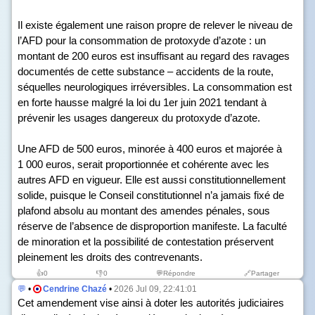
Il existe également une raison propre de relever le niveau de
l’AFD pour la consommation de protoxyde d’azote : un
montant de 200 euros est insuffisant au regard des ravages
documentés de cette substance – accidents de la route,
séquelles neurologiques irréversibles. La consommation est
en forte hausse malgré la loi du 1
er
juin 2021 tendant à
prévenir les usages dangereux du protoxyde d’azote.
Une AFD de 500 euros, minorée à 400 euros et majorée à
1 000 euros, serait proportionnée et cohérente avec les
autres AFD en vigueur. Elle est aussi constitutionnellement
solide, puisque le Conseil constitutionnel n’a jamais fixé de
plafond absolu au montant des amendes pénales, sous
réserve de l’absence de disproportion manifeste. La faculté
de minoration et la possibilité de contestation préservent
pleinement les droits des contrevenants.
👍
0
👎
0
💬Répondre
🔗Partager
💬
•
Cendrine Chazé
•
2026 Jul 09, 22:41:01
Cet amendement vise ainsi à doter les autorités judiciaires