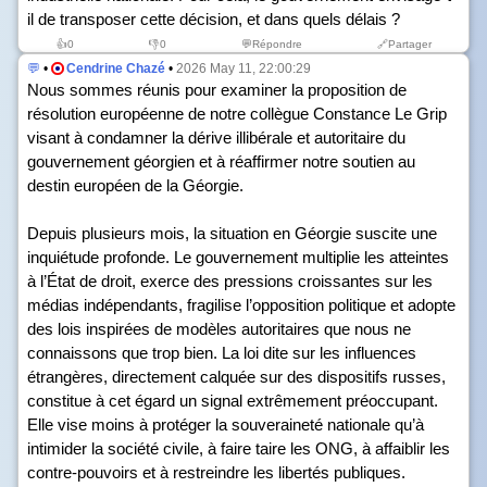
il de transposer cette décision, et dans quels délais ?
👍
0
👎
0
💬Répondre
🔗Partager
💬
•
Cendrine Chazé
•
2026 May 11, 22:00:29
Nous sommes réunis pour examiner la proposition de
résolution européenne de notre collègue Constance Le Grip
visant à condamner la dérive illibérale et autoritaire du
gouvernement géorgien et à réaffirmer notre soutien au
destin européen de la Géorgie.
Depuis plusieurs mois, la situation en Géorgie suscite une
inquiétude profonde. Le gouvernement multiplie les atteintes
à l’État de droit, exerce des pressions croissantes sur les
médias indépendants, fragilise l’opposition politique et adopte
des lois inspirées de modèles autoritaires que nous ne
connaissons que trop bien. La loi dite sur les influences
étrangères, directement calquée sur des dispositifs russes,
constitue à cet égard un signal extrêmement préoccupant.
Elle vise moins à protéger la souveraineté nationale qu’à
intimider la société civile, à faire taire les ONG, à affaiblir les
contre-pouvoirs et à restreindre les libertés publiques.