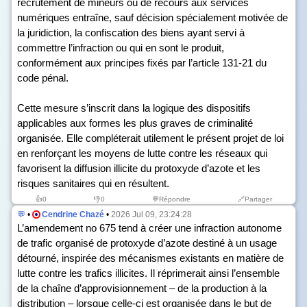
recrutement de mineurs ou de recours aux services
numériques entraîne, sauf décision spécialement motivée de
la juridiction, la confiscation des biens ayant servi à
commettre l’infraction ou qui en sont le produit,
conformément aux principes fixés par l’article 131-21 du
code pénal.
Cette mesure s’inscrit dans la logique des dispositifs
applicables aux formes les plus graves de criminalité
organisée. Elle compléterait utilement le présent projet de loi
en renforçant les moyens de lutte contre les réseaux qui
favorisent la diffusion illicite du protoxyde d’azote et les
risques sanitaires qui en résultent.
👍
0
👎
0
💬Répondre
🔗Partager
💬
•
Cendrine Chazé
•
2026 Jul 09, 23:24:28
L’amendement n
o
675 tend à créer une infraction autonome
de trafic organisé de protoxyde d’azote destiné à un usage
détourné, inspirée des mécanismes existants en matière de
lutte contre les trafics illicites. Il réprimerait ainsi l’ensemble
de la chaîne d’approvisionnement – de la production à la
distribution – lorsque celle-ci est organisée dans le but de