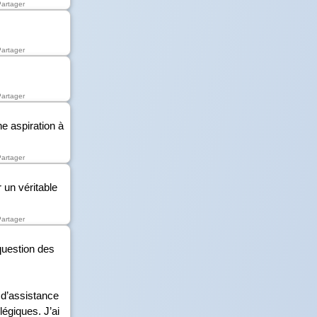
Partager
Partager
Partager
ne aspiration à
Partager
 un véritable
Partager
 question des
 d’assistance
giques. J’ai