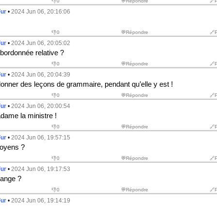
👎
0
💬Répondre
🔗
Fur
•
2024 Jun 06, 20:16:06
👎
0
💬Répondre
🔗
Fur
•
2024 Jun 06, 20:05:02
bordonnée relative ?
👎
0
💬Répondre
🔗
Fur
•
2024 Jun 06, 20:04:39
donner des leçons de grammaire, pendant qu’elle y est !
👎
0
💬Répondre
🔗
Fur
•
2024 Jun 06, 20:00:54
ame la ministre !
👎
0
💬Répondre
🔗
Fur
•
2024 Jun 06, 19:57:15
oyens ?
👎
0
💬Répondre
🔗
Fur
•
2024 Jun 06, 19:17:53
range ?
👎
0
💬Répondre
🔗
Fur
•
2024 Jun 06, 19:14:19