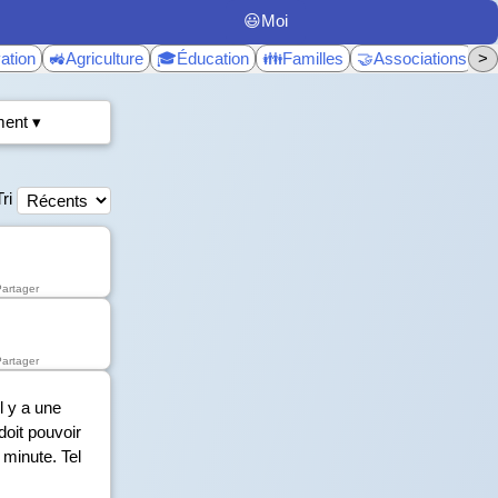
😃Moi
ation
🚜Agriculture
🎓Éducation
👪Familles
🤝Associations
>
♿
ent ▾
Tri
Partager
Partager
l y a une
 doit pouvoir
 minute. Tel