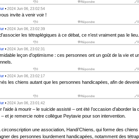
👎
0
💬Répondre
🔗
Fur
•
2024 Jun 06, 23:02:54
ous invite à venir voir !
👎
0
💬Répondre
🔗
Fur
•
2024 Jun 06, 23:02:39
d’associer les tétraplégiques à ce débat, ce n’est vraiment pas le lieu.
👎
0
💬Répondre
🔗
Fur
•
2024 Jun 06, 23:02:31
rmidable leçon d’optimisme : ces personnes ont un goût de la vie et u
nnels.
👎
0
💬Répondre
🔗
Fur
•
2024 Jun 06, 23:02:17
és les chiens autant que les personnes handicapées, afin de devenir
👎
0
💬Répondre
🔗
Fur
•
2024 Jun 06, 23:01:42
 l’aide à mourir – le suicide assisté – ont été l’occasion d’aborder la
 – et je remercie notre collègue Peytavie pour son intervention.
a circonscription une association, Handi’Chiens, qui forme des chiens
ner des personnes lourdement handicapées, notamment des tétraplé