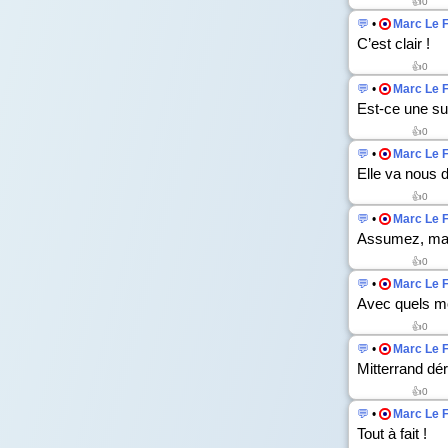
👍
0
💬
•
Marc Le 
C’est clair !
👍
0
💬
•
Marc Le 
Est-ce une su
👍
0
💬
•
Marc Le 
Elle va nous 
👍
0
💬
•
Marc Le 
Assumez, mad
👍
0
💬
•
Marc Le 
Avec quels m
👍
0
💬
•
Marc Le 
Mitterrand dé
👍
0
💬
•
Marc Le 
Tout à fait !