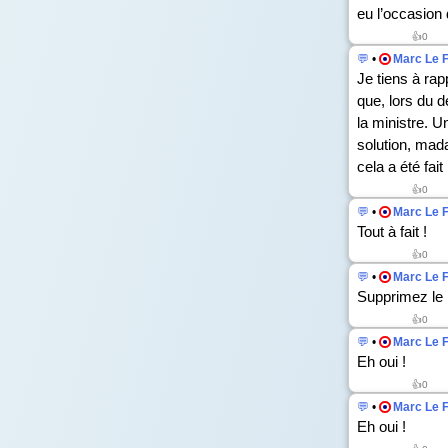
eu l’occasion
👍
0
💬
•
Marc Le 
Je tiens à rap
que, lors du 
la ministre. Un
solution, mada
cela a été fai
👍
0
💬
•
Marc Le 
Tout à fait !
👍
0
💬
•
Marc Le 
Supprimez le
👍
0
💬
•
Marc Le 
Eh oui !
👍
0
💬
•
Marc Le 
Eh oui !