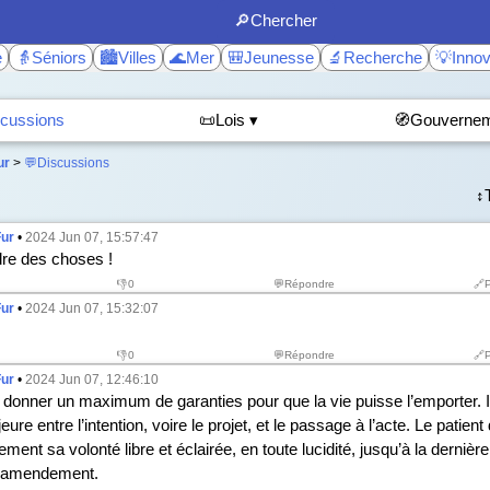
🔎Chercher
e
👵Séniors
🏙️Villes
🌊Mer
🎒Jeunesse
🔬Recherche
💡Innov
cussions
📜Lois ▾
🧭Gouvernem
ur
>
💬Discussions
↕️
Fur
•
2024 Jun 07, 15:57:47
dre des choses !
👎
0
💬Répondre
🔗
Fur
•
2024 Jun 07, 15:32:07
👎
0
💬Répondre
🔗
Fur
•
2024 Jun 07, 12:46:10
donner un maximum de garanties pour que la vie puisse l’emporter. I
ure entre l’intention, voire le projet, et le passage à l’acte. Le patient
ement sa volonté libre et éclairée, en toute lucidité, jusqu’à la dernière
 l’amendement.