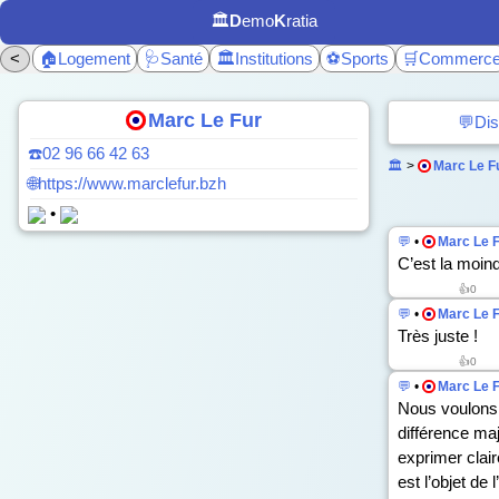
🏛️
D
emo
K
ratia
<
🏠Logement
🩺Santé
🏛️Institutions
⚽Sports
🛒Commerc
Marc Le Fur
💬Dis
☎️02 96 66 42 63
🏛️
>
Marc Le F
🌐https://www.marclefur.bzh
•
💬
•
Marc Le 
C’est la moin
👍
0
💬
•
Marc Le 
Très juste !
👍
0
💬
•
Marc Le 
Nous voulons 
différence maje
exprimer clair
est l’objet de