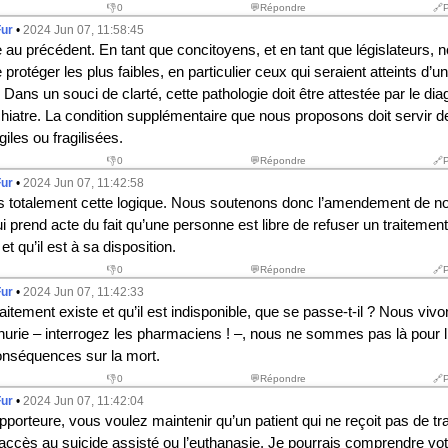
👎
0
💬Répondre
🔗
Fur
•
2024 Jun 07, 11:58:45
ue au précédent. En tant que concitoyens, et en tant que législateurs,
 protéger les plus faibles, en particulier ceux qui seraient atteints d’u
 Dans un souci de clarté, cette pathologie doit être attestée par le dia
iatre. La condition supplémentaire que nous proposons doit servir d
iles ou fragilisées.
👎
0
💬Répondre
🔗
Fur
•
2024 Jun 07, 11:42:58
 totalement cette logique. Nous soutenons donc l’amendement de no
ui prend acte du fait qu’une personne est libre de refuser un traiteme
 et qu’il est à sa disposition.
👎
0
💬Répondre
🔗
Fur
•
2024 Jun 07, 11:42:33
aitement existe et qu’il est indisponible, que se passe-t-il ? Nous viv
nurie – interrogez les pharmaciens ! –, nous ne sommes pas là pour l
conséquences sur la mort.
👎
0
💬Répondre
🔗
Fur
•
2024 Jun 07, 11:42:04
porteure, vous voulez maintenir qu’un patient qui ne reçoit pas de tr
 accès au suicide assisté ou l’euthanasie. Je pourrais comprendre votr