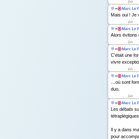
👍
0
💬
•
Marc Le 
Mais oui ! Je v
👍
0
💬
•
Marc Le 
Alors évitons 
👍
0
💬
•
Marc Le 
C’était une fo
vivre exceptio
👍
0
💬
•
Marc Le 
…où sont form
duo.
👍
0
💬
•
Marc Le 
Les débats sur
tétraplégiques
Il y a dans m
pour accompag