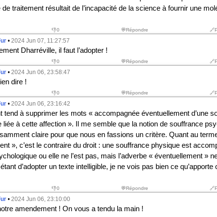
de traitement résultait de l’incapacité de la science à fournir une mol
👎
0
💬Répondre
🔗
Fur
•
2024 Jun 07, 11:27:57
ment Dharréville, il faut l’adopter !
👎
0
💬Répondre
🔗
Fur
•
2024 Jun 06, 23:58:47
ien dire !
👎
0
💬Répondre
🔗
Fur
•
2024 Jun 06, 23:16:42
 tend à supprimer les mots « accompagnée éventuellement d’une so
liée à cette affection ». Il me semble que la notion de souffrance ps
fisamment claire pour que nous en fassions un critère. Quant au term
ent », c’est le contraire du droit : une souffrance physique est acco
ychologique ou elle ne l’est pas, mais l’adverbe « éventuellement » 
f étant d’adopter un texte intelligible, je ne vois pas bien ce qu’apporte 
👎
0
💬Répondre
🔗
Fur
•
2024 Jun 06, 23:10:00
er notre amendement ! On vous a tendu la main !