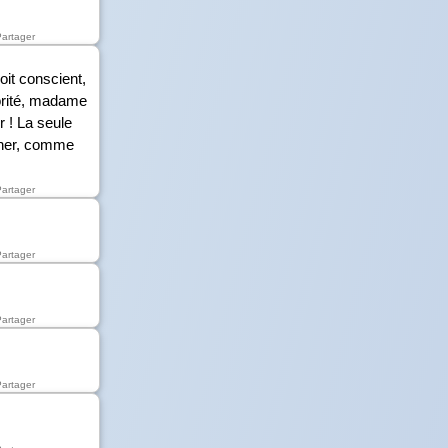
Partager
oit conscient,
jorité, madame
r ! La seule
dîner, comme
Partager
Partager
Partager
Partager