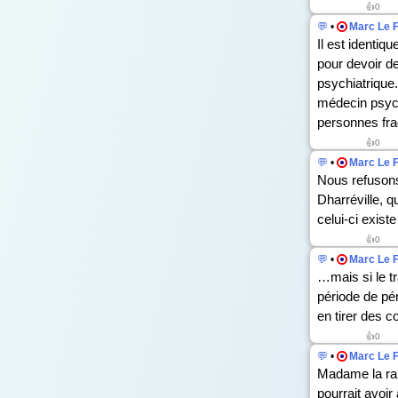
👍
0
💬
•
Marc Le 
Il est identiq
pour devoir de
psychiatrique.
médecin psych
personnes frag
👍
0
💬
•
Marc Le 
Nous refusons
Dharréville, q
celui-ci existe
👍
0
💬
•
Marc Le 
…mais si le tr
période de pé
en tirer des 
👍
0
💬
•
Marc Le 
Madame la rap
pourrait avoir