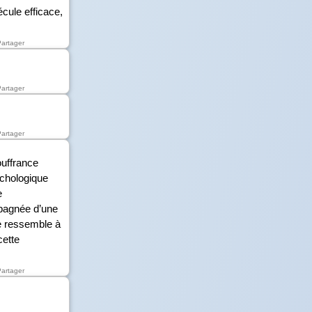
écule efficace,
Partager
Partager
Partager
uffrance
ychologique
e
mpagnée d’une
ne ressemble à
cette
Partager