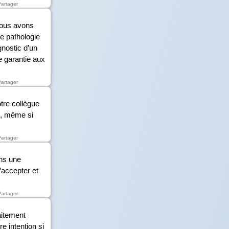
Partager
 nous avons
ne pathologie
gnostic d’un
e garantie aux
Partager
tre collègue
nt, même si
Partager
ons une
’accepter et
Partager
aitement
e intention si