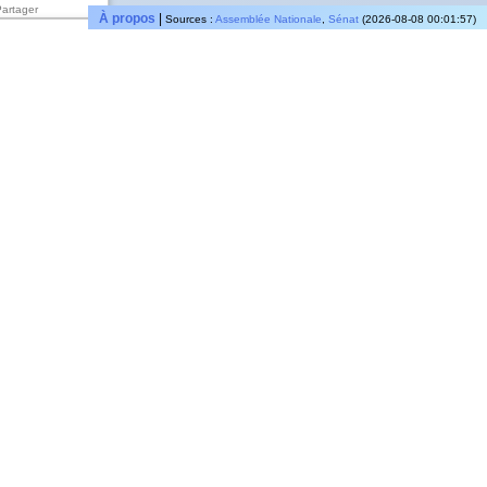
Partager
À propos
|
Sources :
Assemblée Nationale
,
Sénat
(2026-08-08 00:01:57)
tenu dans
al ne peut
nous restons
, nous
agonisants
x derniers
 faire preuve
Partager
Partager
Partager
 avons un
Partager