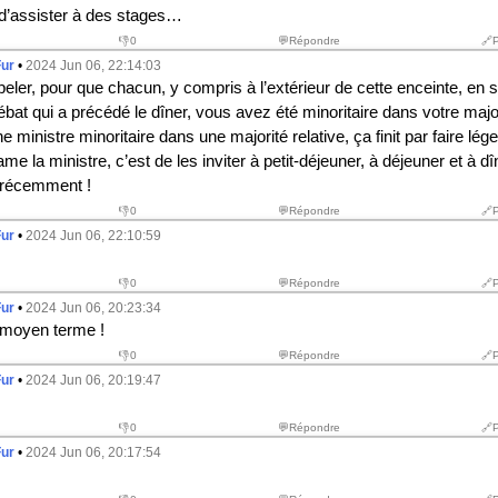
 d’assister à des stages…
👎
0
💬Répondre
🔗
Fur
•
2024 Jun 06, 22:14:03
peler, pour que chacun, y compris à l’extérieur de cette enceinte, en s
débat qui a précédé le dîner, vous avez été minoritaire dans votre ma
e ministre minoritaire dans une majorité relative, ça finit par faire lége
me la ministre, c’est de les inviter à petit-déjeuner, à déjeuner et à 
t récemment !
👎
0
💬Répondre
🔗
Fur
•
2024 Jun 06, 22:10:59
👎
0
💬Répondre
🔗
Fur
•
2024 Jun 06, 20:23:34
 moyen terme !
👎
0
💬Répondre
🔗
Fur
•
2024 Jun 06, 20:19:47
👎
0
💬Répondre
🔗
Fur
•
2024 Jun 06, 20:17:54