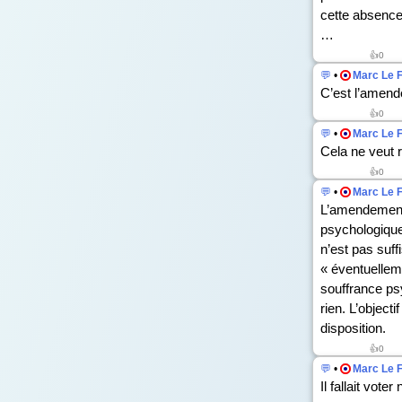
cette absence 
…
👍
0
💬
•
Marc Le 
C’est l’amende
👍
0
💬
•
Marc Le 
Cela ne veut r
👍
0
💬
•
Marc Le 
L’amendement
psychologique 
n’est pas suf
« éventuellem
souffrance ps
rien. L’objecti
disposition.
👍
0
💬
•
Marc Le 
Il fallait vot