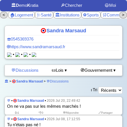
🏛️
D
emo
K
ratia
🔎Chercher
😃Moi
<
🏠Logement
🩺Santé
🏛️Institutions
⚽Sports
🛒Commerc
>
Sandra Marsaud
☎️0545369376
🌐https://www.sandramarsaud.fr
•
•
•
💬Discussions
📜Lois ▾
🧭Gouvernement ▾
🏛️
>
Sandra Marsaud
>
💬Discussions
↕️Tri
💬
•
Sandra Marsaud
•
2026 Jul 20, 22:49:42
On ne va pas sur les mêmes marchés !
👍
1
👎
0
💬Répondre
🔗Partager
💬
•
Sandra Marsaud
•
2026 Jul 08, 17:12:55
Tu n’étais pas né !