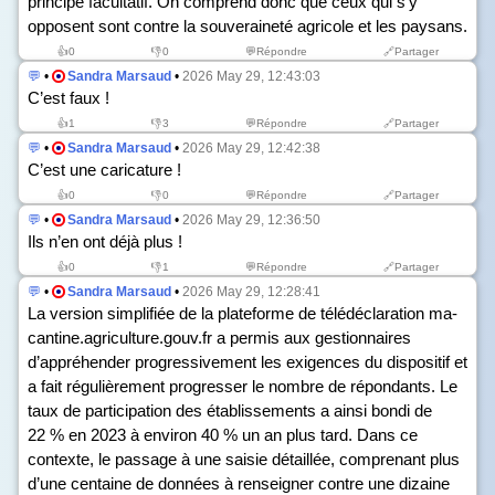
principe facultatif. On comprend donc que ceux qui s’y
opposent sont contre la souveraineté agricole et les paysans.
👍
0
👎
0
💬Répondre
🔗Partager
💬
•
Sandra Marsaud
•
2026 May 29, 12:43:03
C’est faux !
👍
1
👎
3
💬Répondre
🔗Partager
💬
•
Sandra Marsaud
•
2026 May 29, 12:42:38
C’est une caricature !
👍
0
👎
0
💬Répondre
🔗Partager
💬
•
Sandra Marsaud
•
2026 May 29, 12:36:50
Ils n’en ont déjà plus !
👍
0
👎
1
💬Répondre
🔗Partager
💬
•
Sandra Marsaud
•
2026 May 29, 12:28:41
La version simplifiée de la plateforme de télédéclaration ma-
cantine.agriculture.gouv.fr a permis aux gestionnaires
d’appréhender progressivement les exigences du dispositif et
a fait régulièrement progresser le nombre de répondants. Le
taux de participation des établissements a ainsi bondi de
22 % en 2023 à environ 40 % un an plus tard. Dans ce
contexte, le passage à une saisie détaillée, comprenant plus
d’une centaine de données à renseigner contre une dizaine