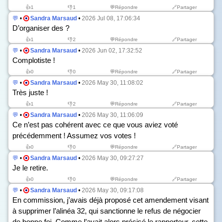
👍
1
👎
1
💬Répondre
🔗Partager
💬
•
Sandra Marsaud
•
2026 Jul 08, 17:06:34
D’organiser des ?
👍
1
👎
2
💬Répondre
🔗Partager
💬
•
Sandra Marsaud
•
2026 Jun 02, 17:32:52
Complotiste !
👍
0
👎
0
💬Répondre
🔗Partager
💬
•
Sandra Marsaud
•
2026 May 30, 11:08:02
Très juste !
👍
1
👎
2
💬Répondre
🔗Partager
💬
•
Sandra Marsaud
•
2026 May 30, 11:06:09
Ce n’est pas cohérent avec ce que vous aviez voté
précédemment ! Assumez vos votes !
👍
0
👎
0
💬Répondre
🔗Partager
💬
•
Sandra Marsaud
•
2026 May 30, 09:27:27
Je le retire.
👍
0
👎
0
💬Répondre
🔗Partager
💬
•
Sandra Marsaud
•
2026 May 30, 09:17:08
En commission, j’avais déjà proposé cet amendement visant
à supprimer l’alinéa 32, qui sanctionne le refus de négocier
de bonne foi. Comme l’avait alors précisé le rapporteur, cette