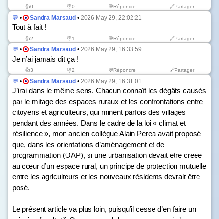
👍
0
👎
0
💬Répondre
🔗Partager
💬
•
Sandra Marsaud
•
2026 May 29, 22:02:21
Tout à fait !
👍
2
👎
1
💬Répondre
🔗Partager
💬
•
Sandra Marsaud
•
2026 May 29, 16:33:59
Je n’ai jamais dit ça !
👍
3
👎
2
💬Répondre
🔗Partager
💬
•
Sandra Marsaud
•
2026 May 29, 16:31:01
J’irai dans le même sens. Chacun connaît les dégâts causés
par le mitage des espaces ruraux et les confrontations entre
citoyens et agriculteurs, qui minent parfois des villages
pendant des années. Dans le cadre de la loi « climat et
résilience », mon ancien collègue Alain Perea avait proposé
que, dans les orientations d’aménagement et de
programmation (OAP), si une urbanisation devait être créée
au cœur d’un espace rural, un principe de protection mutuelle
entre les agriculteurs et les nouveaux résidents devrait être
posé.
Le présent article va plus loin, puisqu’il cesse d’en faire un