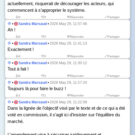
actuellement, risquerait de décourager les acteurs, qui
commencent à s’approprier le système.
👍
0
👎
0
💬Répondre
🔗Partager
💬
•
Sandra Marsaud
•
2026 May 29, 11:57:46
Ah !
👍
0
👎
0
💬Répondre
🔗Partager
💬
•
Sandra Marsaud
•
2026 May 29, 11:41:13
Exactement !
👍
0
👎
0
💬Répondre
🔗Partager
💬
•
Sandra Marsaud
•
2026 May 29, 11:30:12
Tout à fait !
👍
0
👎
0
💬Répondre
🔗Partager
💬
•
Sandra Marsaud
•
2026 May 29, 11:27:24
Toujours là pour faire le buzz !
👍
1
👎
1
💬Répondre
🔗Partager
💬
•
Sandra Marsaud
•
2026 May 29, 11:22:58
Dans la lignée de l’objectif visé par le texte et de ce qui a été
voté en commission, il s’agit ici d’insister sur l’équilibre du
marché.
L’amendement vise à sécuriser juridiquement et