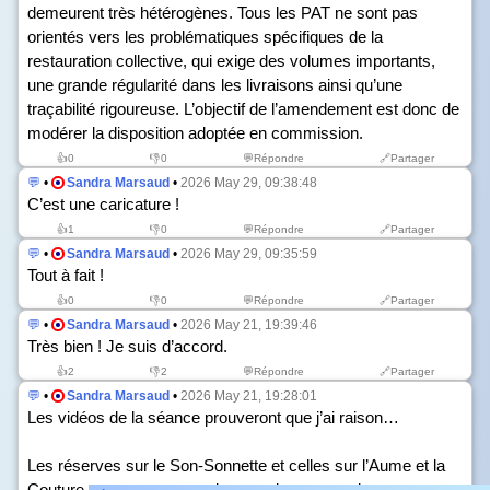
demeurent très hétérogènes. Tous les PAT ne sont pas
orientés vers les problématiques spécifiques de la
restauration collective, qui exige des volumes importants,
une grande régularité dans les livraisons ainsi qu’une
traçabilité rigoureuse. L’objectif de l’amendement est donc de
modérer la disposition adoptée en commission.
👍
0
👎
0
💬Répondre
🔗Partager
💬
•
Sandra Marsaud
•
2026 May 29, 09:38:48
C’est une caricature !
👍
1
👎
0
💬Répondre
🔗Partager
💬
•
Sandra Marsaud
•
2026 May 29, 09:35:59
Tout à fait !
👍
0
👎
0
💬Répondre
🔗Partager
💬
•
Sandra Marsaud
•
2026 May 21, 19:39:46
Très bien ! Je suis d’accord.
👍
2
👎
2
💬Répondre
🔗Partager
💬
•
Sandra Marsaud
•
2026 May 21, 19:28:01
Les vidéos de la séance prouveront que j’ai raison…
Les réserves sur le Son-Sonnette et celles sur l’Aume et la
Couture – que vous connaissez puisque vous les avez