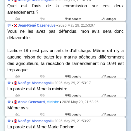
💬
•
Nadège Abomangoli
•
2026 May 29, 21:52:20
Quel est l’avis de la commission sur ces deux
amendements ?
👍0
👎0
💬Répondre
🔗Partager
💬
•
Jean-René Cazeneuve
•
2026 May 29, 21:53:07
Vous ne les avez pas défendus, mon avis sera donc
défavorable.
L’article 18 n’est pas un article d’affichage. Même s’il n’y a
aucune raison de traiter les marins pêcheurs différemment
des agriculteurs, la rédaction de l’amendement n
o
1694 est
trop vague.
👍0
👎0
💬Répondre
🔗Partager
💬
•
Nadège Abomangoli
•
2026 May 29, 21:53:17
La parole est à Mme la ministre.
👍0
👎0
💬Répondre
🔗Partager
💬
•
Annie Genevard
,
Ministre
•
2026 May 29, 21:53:25
Même avis.
👍1
👎2
💬Répondre
🔗Partager
💬
•
Nadège Abomangoli
•
2026 May 29, 21:53:27
La parole est à Mme Marie Pochon.