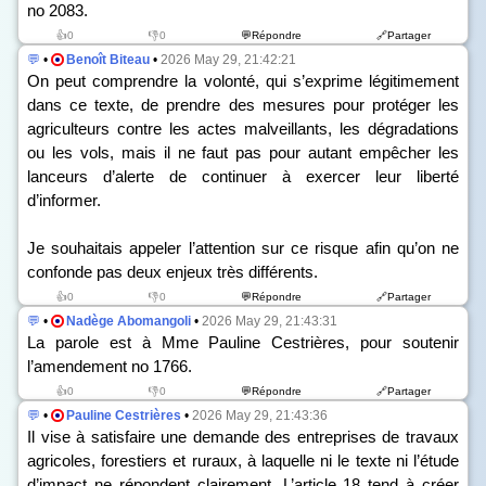
n
o
2083.
👍0
👎0
💬Répondre
🔗Partager
💬
•
Benoît Biteau
•
2026 May 29, 21:42:21
On peut comprendre la volonté, qui s’exprime légitimement
dans ce texte, de prendre des mesures pour protéger les
agriculteurs contre les actes malveillants, les dégradations
ou les vols, mais il ne faut pas pour autant empêcher les
lanceurs d’alerte de continuer à exercer leur liberté
d’informer.
Je souhaitais appeler l’attention sur ce risque afin qu’on ne
confonde pas deux enjeux très différents.
👍0
👎0
💬Répondre
🔗Partager
💬
•
Nadège Abomangoli
•
2026 May 29, 21:43:31
La parole est à Mme Pauline Cestrières, pour soutenir
l’amendement n
o
1766.
👍0
👎0
💬Répondre
🔗Partager
💬
•
Pauline Cestrières
•
2026 May 29, 21:43:36
Il vise à satisfaire une demande des entreprises de travaux
agricoles, forestiers et ruraux, à laquelle ni le texte ni l’étude
d’impact ne répondent clairement. L’article 18 tend à créer