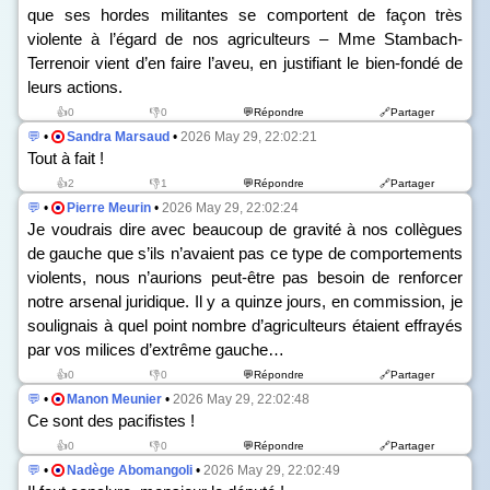
que ses hordes militantes se comportent de façon très
violente à l’égard de nos agriculteurs – Mme Stambach-
Terrenoir vient d’en faire l’aveu, en justifiant le bien-fondé de
leurs actions.
👍0
👎0
💬Répondre
🔗Partager
💬
•
Sandra Marsaud
•
2026 May 29, 22:02:21
Tout à fait !
👍2
👎1
💬Répondre
🔗Partager
💬
•
Pierre Meurin
•
2026 May 29, 22:02:24
Je voudrais dire avec beaucoup de gravité à nos collègues
de gauche que s’ils n’avaient pas ce type de comportements
violents, nous n’aurions peut-être pas besoin de renforcer
notre arsenal juridique. Il y a quinze jours, en commission, je
soulignais à quel point nombre d’agriculteurs étaient effrayés
par vos milices d’extrême gauche…
👍0
👎0
💬Répondre
🔗Partager
💬
•
Manon Meunier
•
2026 May 29, 22:02:48
Ce sont des pacifistes !
👍0
👎0
💬Répondre
🔗Partager
💬
•
Nadège Abomangoli
•
2026 May 29, 22:02:49