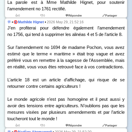
La parole est à Mme Mathilde Hignet, pour soutenir
l’amendement n
o
1761 rectifié.
👍0
👎0
💬Répondre
🔗Partager
💬
•
Mathilde Hignet
•
2026 May 29, 21:52:16
J’en profiterai pour défendre également l’amendement
n
o
1756, qui tend à supprimer les alinéas 4 et 5 de l’article 8.
Sur l’amendement n
o
1694 de madame Pochon, vous avez
estimé que le terme « maritime » était trop vague et avez
préféré vous en remettre à la sagesse de l’Assemblée, mais
en réalité, vous vous êtes retrouvé face à vos contradictions.
L’article 18 est un article d’affichage, qui risque de se
retourner contre certains agriculteurs !
Le monde agricole n’est pas homogène et il peut aussi y
avoir des tensions entre agriculteurs. N’oublions pas que les
mesures visées par plusieurs amendements et par l’article
toucheront tout le monde !
👍0
👎0
💬Répondre
🔗Partager