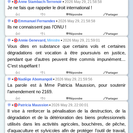
💬
•
Anne Stambach-Terrenoir
•
2026 May 29, 21:58:58
Je ne fais que rappeler le droit international !
👍1
👎0
💬Répondre
🔗Partager
💬
•
Emmanuel Fernandes
•
2026 May 29, 21:58:58
Ils ne connaissent pas l’ONU !
👍0
👎1
💬Répondre
🔗Partager
💬
•
Annie Genevard
,
Ministre
•
2026 May 29, 21:59:01
Vous dites en substance que certains vols et certaines
dégradations ont vocation à être poursuivis en justice,
pendant que d’autres peuvent être commis impunément…
C’est stupéfiant !
👍1
👎1
💬Répondre
🔗Partager
💬
•
Nadège Abomangoli
•
2026 May 29, 21:59:56
La parole est à Mme Patricia Maussion, pour soutenir
l’amendement n
o
2169.
👍0
👎0
💬Répondre
🔗Partager
💬
•
Patricia Maussion
•
2026 May 29, 22:00:01
Il vise à renforcer la pénalisation de la destruction, de la
dégradation et de la détérioration des biens professionnels
utilisés dans les activités agricoles, bouchères, de pêche,
d’aquaculture et sylvicoles afin de protéger l’outil de travail,