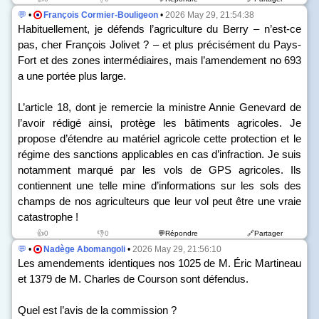
💬
•
François Cormier-Bouligeon
•
2026 May 29, 21:54:38
Habituellement, je défends l’agriculture du Berry – n’est-ce
pas, cher François Jolivet ? – et plus précisément du Pays-
Fort et des zones intermédiaires, mais l’amendement n
o
693
a une portée plus large.
L’article 18, dont je remercie la ministre Annie Genevard de
l’avoir rédigé ainsi, protège les bâtiments agricoles. Je
propose d’étendre au matériel agricole cette protection et le
régime des sanctions applicables en cas d’infraction. Je suis
notamment marqué par les vols de GPS agricoles. Ils
contiennent une telle mine d’informations sur les sols des
champs de nos agriculteurs que leur vol peut être une vraie
catastrophe !
👍0
👎0
💬Répondre
🔗Partager
💬
•
Nadège Abomangoli
•
2026 May 29, 21:56:10
Les amendements identiques n
os
1025 de M. Éric Martineau
et 1379 de M. Charles de Courson sont défendus.
Quel est l’avis de la commission ?