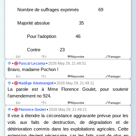
Nombre de suffrages exprimés 69
Majorité absolue 35
Pour l’adoption 46
Contre 23
👍0
👎0
💬Répondre
🔗Partager
💬
•
Pascal Lecamp
•
2026 May 29, 21:48:51
Bravo, madame Pochon !
👍1
👎1
💬Répondre
🔗Partager
💬
•
Nadège Abomangoli
•
2026 May 29, 21:49:11
La parole est à Mme Florence Goulet, pour soutenir
l’amendement n
o
924.
👍0
👎0
💬Répondre
🔗Partager
💬
•
Florence Goulet
•
2026 May 29, 21:49:21
Il vise à étendre la circonstance aggravante prévue pour les
vols aux faits de destruction, de dégradation et de
détérioration commis dans les exploitations agricoles. Cette
extension devient nécessaire, car les faits sont de plus en