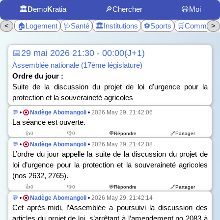
🏛️
D
emo
K
ratia
🔎Chercher
😃Moi
<
🏠Logement
🩺Santé
🏛️Institutions
⚽Sports
🛒Commerc
>
📅29 mai 2026 21:30 - 00:00(J+1)
Assemblée nationale (17ème législature)
Ordre du jour :
Suite de la discussion du projet de loi d'urgence pour la
protection et la souveraineté agricoles
💬
•
Nadège Abomangoli
•
2026 May 29, 21:42:06
La séance est ouverte.
👍0
👎0
💬Répondre
🔗Partager
💬
•
Nadège Abomangoli
•
2026 May 29, 21:42:08
L’ordre du jour appelle la suite de la discussion du projet de
loi d’urgence pour la protection et la souveraineté agricoles
(n
os
2632, 2765).
👍0
👎0
💬Répondre
🔗Partager
💬
•
Nadège Abomangoli
•
2026 May 29, 21:42:14
Cet après-midi, l’Assemblée a poursuivi la discussion des
articles du projet de loi, s’arrêtant à l’amendement n
o
2083 à