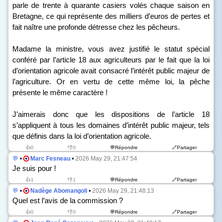
parle de trente à quarante casiers volés chaque saison en
Bretagne, ce qui représente des milliers d’euros de pertes et
fait naître une profonde détresse chez les pêcheurs.
Madame la ministre, vous avez justifié le statut spécial
conféré par l’article 18 aux agriculteurs par le fait que la loi
d’orientation agricole avait consacré l’intérêt public majeur de
l’agriculture. Or en vertu de cette même loi, la pêche
présente le même caractère !
J’aimerais donc que les dispositions de l’article 18
s’appliquent à tous les domaines d’intérêt public majeur, tels
que définis dans la loi d’orientation agricole.
👍0
👎0
💬Répondre
🔗Partager
💬
•
Marc Fesneau
•
2026 May 29, 21:47:54
Je suis pour !
👍1
👎1
💬Répondre
🔗Partager
💬
•
Nadège Abomangoli
•
2026 May 29, 21:48:13
Quel est l’avis de la commission ?
👍0
👎0
💬Répondre
🔗Partager