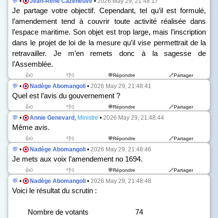
💬
•
Jean-René Cazeneuve
•
2026 May 29, 21:48:17
Je partage votre objectif. Cependant, tel qu’il est formulé,
l’amendement tend à couvrir toute activité réalisée dans
l’espace maritime. Son objet est trop large, mais l’inscription
dans le projet de loi de la mesure qu’il vise permettrait de la
retravailler. Je m’en remets donc à la sagesse de
l’Assemblée.
👍0
👎0
💬Répondre
🔗Partager
💬
•
Nadège Abomangoli
•
2026 May 29, 21:48:41
Quel est l’avis du gouvernement ?
👍0
👎0
💬Répondre
🔗Partager
💬
•
Annie Genevard
,
Ministre
•
2026 May 29, 21:48:44
Même avis.
👍0
👎0
💬Répondre
🔗Partager
💬
•
Nadège Abomangoli
•
2026 May 29, 21:48:46
Je mets aux voix l’amendement n
o
1694.
👍0
👎0
💬Répondre
🔗Partager
💬
•
Nadège Abomangoli
•
2026 May 29, 21:48:48
Voici le résultat du scrutin :
Nombre de votants 74