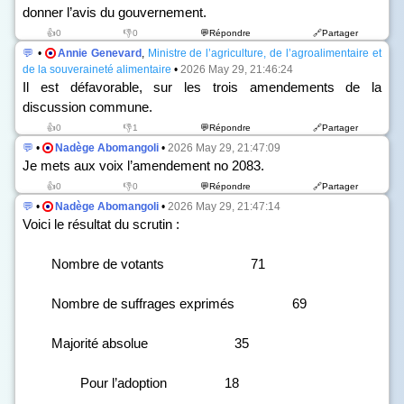
donner l’avis du gouvernement.
👍0
👎0
💬Répondre
🔗Partager
💬
•
Annie Genevard
,
Ministre de l’agriculture, de l’agroalimentaire et
de la souveraineté alimentaire
•
2026 May 29, 21:46:24
Il est défavorable, sur les trois amendements de la
discussion commune.
👍0
👎1
💬Répondre
🔗Partager
💬
•
Nadège Abomangoli
•
2026 May 29, 21:47:09
Je mets aux voix l’amendement n
o
2083.
👍0
👎0
💬Répondre
🔗Partager
💬
•
Nadège Abomangoli
•
2026 May 29, 21:47:14
Voici le résultat du scrutin :
Nombre de votants 71
Nombre de suffrages exprimés 69
Majorité absolue 35
Pour l’adoption 18