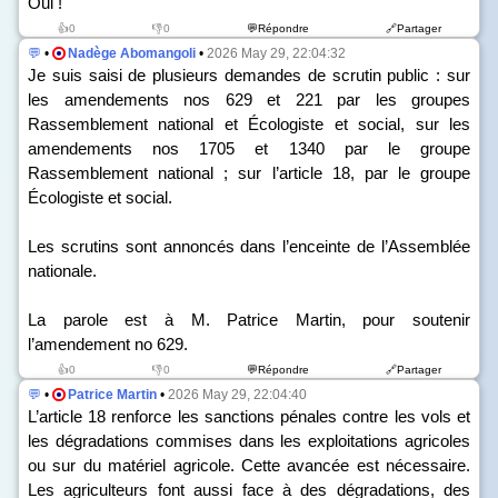
Oui !
👍0
👎0
💬Répondre
🔗Partager
💬
•
Nadège Abomangoli
•
2026 May 29, 22:04:32
Je suis saisi de plusieurs demandes de scrutin public : sur
les amendements n
os
629 et 221 par les groupes
Rassemblement national et Écologiste et social, sur les
amendements n
os
1705 et 1340 par le groupe
Rassemblement national ; sur l’article 18, par le groupe
Écologiste et social.
Les scrutins sont annoncés dans l’enceinte de l’Assemblée
nationale.
La parole est à M. Patrice Martin, pour soutenir
l’amendement n
o
629.
👍0
👎0
💬Répondre
🔗Partager
💬
•
Patrice Martin
•
2026 May 29, 22:04:40
L’article 18 renforce les sanctions pénales contre les vols et
les dégradations commises dans les exploitations agricoles
ou sur du matériel agricole. Cette avancée est nécessaire.
Les agriculteurs font aussi face à des dégradations, des