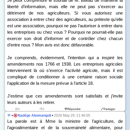
Je peux comprendre le souhait de M. Biteau de maintenir la
liberté d’information, mais elle ne peut pas s’exercer au
détriment de nos agriculteurs. Si vous autorisez une
association à entrer chez des agriculteurs, au prétexte qu’elle
est une association, pourquoi ne pas l’autoriser à entrer dans
les entreprises ou chez vous ? Pourquoi ne pourrait-elle pas
exercer son droit d’informer et de contrôler chez chacun
d’entre nous ? Mon avis est donc défavorable.
Je comprends, évidemment, l’intention qui a inspiré les
amendements n
o
s
1766 et 1938. Les entreprises agricoles
interviennent là où s’exerce l’activité agricole, mais il est
compliqué de conditionner à une certaine raison sociale
l’application de la mesure prévue à l’article 18.
J’estime que ces amendements sont satisfaits et j’invite
leurs auteurs à les retirer.
👍0
👎0
💬Répondre
🔗Partager
💬
•
Nadège Abomangoli
•
2026 May 29, 21:46:05
La parole est à Mme la ministre de l’agriculture, de
l’agroalimentaire et de la souveraineté alimentaire, pour