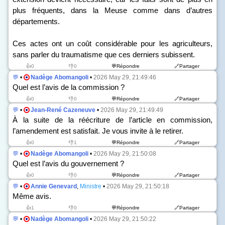
plus fréquents, dans la Meuse comme dans d’autres
départements.
Ces actes ont un coût considérable pour les agriculteurs,
sans parler du traumatisme que ces derniers subissent.
👍0
👎0
💬Répondre
🔗Partager
💬
•
Nadège Abomangoli
•
2026 May 29, 21:49:46
Quel est l’avis de la commission ?
👍0
👎0
💬Répondre
🔗Partager
💬
•
Jean-René Cazeneuve
•
2026 May 29, 21:49:49
À la suite de la réécriture de l’article en commission,
l’amendement est satisfait. Je vous invite à le retirer.
👍0
👎1
💬Répondre
🔗Partager
💬
•
Nadège Abomangoli
•
2026 May 29, 21:50:08
Quel est l’avis du gouvernement ?
👍0
👎0
💬Répondre
🔗Partager
💬
•
Annie Genevard
,
Ministre
•
2026 May 29, 21:50:18
Même avis.
👍1
👎0
💬Répondre
🔗Partager
💬
•
Nadège Abomangoli
•
2026 May 29, 21:50:22