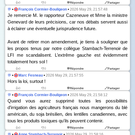
👍0
👎0
💬Répondre
🔗Partager
💬
•
François Cormier-Bouligeon
•
2026 May 29, 21:57:48
Je remercie M. le rapporteur Cazeneuve et Mme la ministre
Genevard de leurs précisions, car nos débats servent aussi
à éclairer une éventuelle jurisprudence future.
Avant de retirer mon amendement, je tiens à souligner que
les propos tenus par notre collègue Stambach-Terrenoir de
LFI me scandalisent. L’extrême gauche est évidemment
totalement hors sol !
👍0
👎0
💬Répondre
🔗Partager
💬
•
Marc Fesneau
•
2026 May 29, 21:57:55
Hors la loi, surtout !
👍0
👎0
💬Répondre
🔗Partager
💬
•
François Cormier-Bouligeon
•
2026 May 29, 21:58:12
Quand vous aurez supprimé toutes les possibilités
d’irrigation des agriculteurs français nous mangerons du blé
américain, du soja brésilien, des lentilles canadiennes, avec
tous les produits toxiques qu’ils peuvent contenir.
👍0
👎0
💬Répondre
🔗Partager
💬
•
Anne Stambach-Terrenoir
•
2026 May 29, 21:58:16