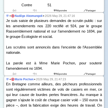
Contre 51
👍0
👎0
💬Répondre
🔗Partager
💬
•
Nadège Abomangoli
•
2026 May 29, 21:47:16
Je suis saisie de plusieurs demandes de scrutin public : sur
les amendements n
os
220 rectifié et 924, par le groupe
Rassemblement national et sur l’amendement n
o
1694, par
le groupe Écologiste et social.
Les scrutins sont annoncés dans l’enceinte de l’Assemblée
nationale.
La parole est à Mme Marie Pochon, pour soutenir
l’amendement n
o
1694.
👍0
👎0
💬Répondre
🔗Partager
💬
•
Marie Pochon
•
2026 May 29, 21:47:23
En Bretagne comme ailleurs, des pêcheurs professionnels
sont régulièrement victimes de vols de casiers en mer, ce
qui leur cause de lourdes pertes financières. Au manque à
gagner s’ajoute le coût de chaque casier volé – 150 euros la
pièce –, dont la fabrication exige des heures de travail. On