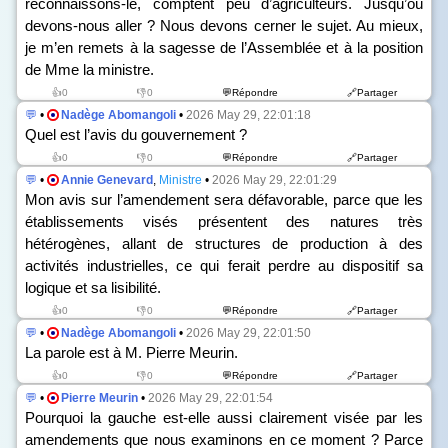
reconnaissons-le, comptent peu d’agriculteurs. Jusqu’où
devons-nous aller ? Nous devons cerner le sujet. Au mieux,
je m’en remets à la sagesse de l’Assemblée et à la position
de Mme la ministre.
👍0
👎0
💬Répondre
🔗Partager
💬
•
Nadège Abomangoli
•
2026 May 29, 22:01:18
Quel est l’avis du gouvernement ?
👍0
👎0
💬Répondre
🔗Partager
💬
•
Annie Genevard
,
Ministre
•
2026 May 29, 22:01:29
Mon avis sur l’amendement sera défavorable, parce que les
établissements visés présentent des natures très
hétérogènes, allant de structures de production à des
activités industrielles, ce qui ferait perdre au dispositif sa
logique et sa lisibilité.
👍0
👎0
💬Répondre
🔗Partager
💬
•
Nadège Abomangoli
•
2026 May 29, 22:01:50
La parole est à M. Pierre Meurin.
👍0
👎0
💬Répondre
🔗Partager
💬
•
Pierre Meurin
•
2026 May 29, 22:01:54
Pourquoi la gauche est-elle aussi clairement visée par les
amendements que nous examinons en ce moment ? Parce