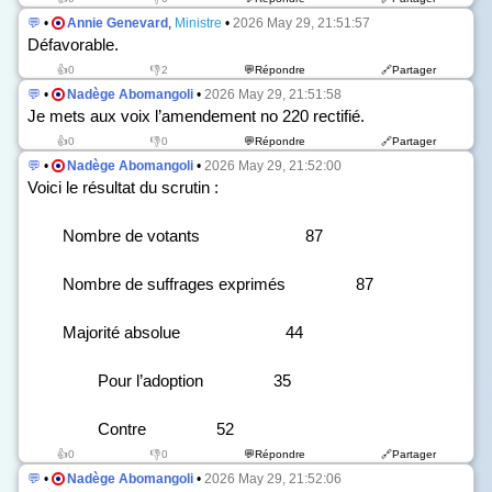
💬
•
Annie Genevard
,
Ministre
•
2026 May 29, 21:51:57
Défavorable.
👍0
👎2
💬Répondre
🔗Partager
💬
•
Nadège Abomangoli
•
2026 May 29, 21:51:58
Je mets aux voix l’amendement n
o
220 rectifié.
👍0
👎0
💬Répondre
🔗Partager
💬
•
Nadège Abomangoli
•
2026 May 29, 21:52:00
Voici le résultat du scrutin :
Nombre de votants 87
Nombre de suffrages exprimés 87
Majorité absolue 44
Pour l’adoption 35
Contre 52
👍0
👎0
💬Répondre
🔗Partager
💬
•
Nadège Abomangoli
•
2026 May 29, 21:52:06