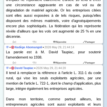
une circonstance aggravante en cas de vol ou de
dégradation de matériel agricole. Or les entreprises citées
sont elles aussi exposées à de tels risques, puisqu’elles
disposent des mêmes matériels, voire d’agroéquipements
encore plus sophistiqués. La fédération qui les représente
révèle d’ailleurs que les vols ont augmenté de 25 % en une
décennie.
👍0
👎0
💬Répondre
🔗Partager
💬
•
Nadège Abomangoli
•
2026 May 29, 21:44:14
La parole est à M. David Taupiac, pour soutenir
l’amendement n
o
1938.
👍0
👎0
💬Répondre
🔗Partager
💬
•
David Taupiac
•
2026 May 29, 21:44:20
Il tend à remplacer la référence à l’article L. 311-1 du code
rural, qui vise les seuls exploitants agricoles, par une
mention de l’article L. 722-1, dont le champ d’application, plus
large, intègre également les entreprises agricoles.
Dans mon territoire, comme partout ailleurs, les
entrepreneurs agricoles sont aussi exploitants et leurs