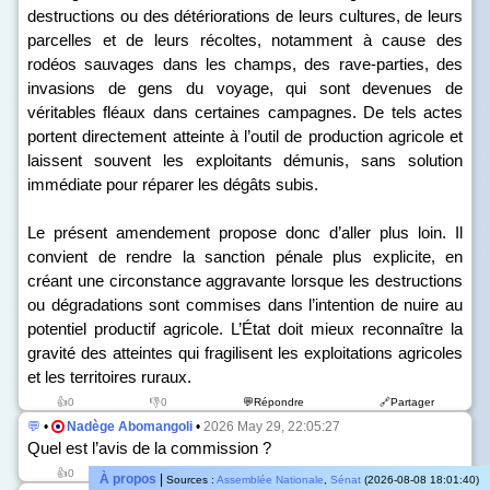
destructions ou des détériorations de leurs cultures, de leurs
parcelles et de leurs récoltes, notamment à cause des
rodéos sauvages dans les champs, des rave-parties, des
invasions de gens du voyage, qui sont devenues de
véritables fléaux dans certaines campagnes. De tels actes
portent directement atteinte à l’outil de production agricole et
laissent souvent les exploitants démunis, sans solution
immédiate pour réparer les dégâts subis.
Le présent amendement propose donc d’aller plus loin. Il
convient de rendre la sanction pénale plus explicite, en
créant une circonstance aggravante lorsque les destructions
ou dégradations sont commises dans l’intention de nuire au
potentiel productif agricole. L’État doit mieux reconnaître la
gravité des atteintes qui fragilisent les exploitations agricoles
et les territoires ruraux.
👍0
👎0
💬Répondre
🔗Partager
💬
•
Nadège Abomangoli
•
2026 May 29, 22:05:27
Quel est l’avis de la commission ?
👍0
👎0
💬Répondre
🔗Partager
À propos
|
Sources :
Assemblée Nationale
,
Sénat
(2026-08-08 18:01:40)