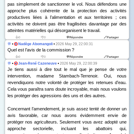
pas simplement de sanctionner le vol. Nous défendons une
approche plus cohérente de la protection des activités
productives liées à l’alimentation et aux territoires ; ces
activités ne doivent pas être fragilisées davantage par des
atteintes matérielles qui désorganisent le travail.
👍0
👎0
💬Répondre
🔗Partager
💬
•
Nadège Abomangoli
•
2026 May 29, 22:00:31
Quel est l’avis de la commission ?
👍0
👎0
💬Répondre
🔗Partager
💬
•
Jean-René Cazeneuve
•
2026 May 29, 22:00:39
Je tiens aussi à dire tout le mal que je pense de votre
intervention, madame Stambach-Terrenoir. Oui, nous
revendiquons notre volonté de protéger les retenues d’eau.
Cela vous paraîtra sans doute incroyable, mais nous voulons
les protéger des agressions des uns et des autres.
Concernant l’amendement, je suis assez tenté de donner un
avis favorable, car nous avons évidemment envie de
protéger nos agriculteurs. Seulement vous avez adopté une
approche sectorielle, incluant les abattoirs qui,