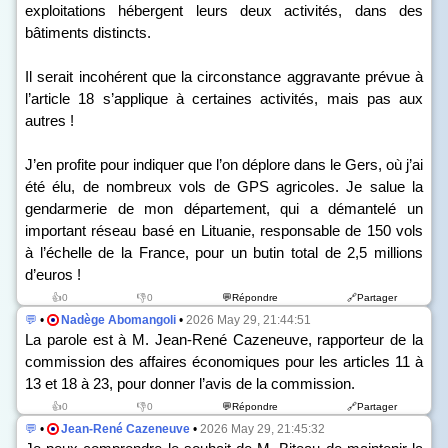
exploitations hébergent leurs deux activités, dans des
bâtiments distincts.
Il serait incohérent que la circonstance aggravante prévue à
l’article 18 s’applique à certaines activités, mais pas aux
autres !
J’en profite pour indiquer que l’on déplore dans le Gers, où j’ai
été élu, de nombreux vols de GPS agricoles. Je salue la
gendarmerie de mon département, qui a démantelé un
important réseau basé en Lituanie, responsable de 150 vols
à l’échelle de la France, pour un butin total de 2,5 millions
d’euros !
👍0
👎0
💬Répondre
🔗Partager
💬
•
Nadège Abomangoli
•
2026 May 29, 21:44:51
La parole est à M. Jean-René Cazeneuve, rapporteur de la
commission des affaires économiques pour les articles 11 à
13 et 18 à 23, pour donner l’avis de la commission.
👍0
👎0
💬Répondre
🔗Partager
💬
•
Jean-René Cazeneuve
•
2026 May 29, 21:45:32