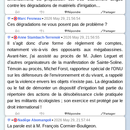
contre les dégradations de matériels d’irrigation…
👍0
👎0
💬Répondre
🔗Partager
💬
•
Marc Fesneau
•
2026 May 29, 21:56:54
Ces dégradations ne vous posent pas de problème ?
👍1
👎1
💬Répondre
🔗Partager
💬
•
Anne Stambach-Terrenoir
•
2026 May 29, 21:56:55
Il s’agit donc d’une forme de règlement de comptes,
notamment vis-à-vis des opposants aux mégabassines.
Avant-hier, j’ai assisté au procès de M. Julien Leguet et
d’autres organisateurs de la manifestation de Sainte-Soline.
Témoin au procès, Michel Forst, rapporteur spécial de l’ONU
sur les défenseurs de l’environnement et du vivant, a rappelé
que la violence envers les objets n’existe pas. La dégradation
ou le fait de démonter un dispositif d’irrigation fait partie du
répertoire des actions de la désobéissance civile pratiquée
par les militants écologistes ; son exercice est protégé par le
droit international !
👍0
👎0
💬Répondre
🔗Partager
💬
•
Nadège Abomangoli
•
2026 May 29, 21:57:44
La parole est à M. François Cormier-Bouligeon.