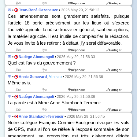
👍0
👎0
💬Répondre
🔗Partager
💬
•
Jean-René Cazeneuve
•
2026 May 29, 21:56:12
Ces amendements sont grandement satisfaits, puisque
l’article 18 porte précisément sur les lieux où s’exerce
l’activité agricole, là où se trouve en général, sauf exceptions,
le matériel agricole. Il est inutile de complexifier la rédaction.
Je vous invite à les retirer ; à défaut, j’y serai défavorable.
👍0
👎0
💬Répondre
🔗Partager
💬
•
Nadège Abomangoli
•
2026 May 29, 21:56:33
Quel est l’avis du gouvernement ?
👍0
👎0
💬Répondre
🔗Partager
💬
•
Annie Genevard
,
Ministre
•
2026 May 29, 21:56:36
Même avis.
👍0
👎0
💬Répondre
🔗Partager
💬
•
Nadège Abomangoli
•
2026 May 29, 21:56:36
La parole est à Mme Anne Stambach-Terrenoir.
👍0
👎0
💬Répondre
🔗Partager
💬
•
Anne Stambach-Terrenoir
•
2026 May 29, 21:56:45
Notre collègue François Cormier-Bouligeon évoque les vols
de GPS, mais si l’on se réfère à l’exposé sommaire de son
amendement, sa proposition est très clairement dirigée