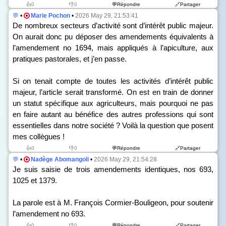
👍0
👎0
💬Répondre
🔗Partager
💬
•
Marie Pochon
•
2026 May 29, 21:53:41
De nombreux secteurs d’activité sont d’intérêt public majeur.
On aurait donc pu déposer des amendements équivalents à
l’amendement n
o
1694, mais appliqués à l’apiculture, aux
pratiques pastorales, et j’en passe.
Si on tenait compte de toutes les activités d’intérêt public
majeur, l’article serait transformé. On est en train de donner
un statut spécifique aux agriculteurs, mais pourquoi ne pas
en faire autant au bénéfice des autres professions qui sont
essentielles dans notre société ? Voilà la question que posent
mes collègues !
👍0
👎0
💬Répondre
🔗Partager
💬
•
Nadège Abomangoli
•
2026 May 29, 21:54:28
Je suis saisie de trois amendements identiques, n
os
693,
1025 et 1379.
La parole est à M. François Cormier-Bouligeon, pour soutenir
l’amendement n
o
693.
👍0
👎0
💬Répondre
🔗Partager