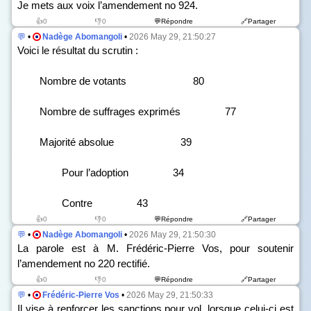
Je mets aux voix l’amendement n
o
924.
👍0
👎0
💬Répondre
🔗Partager
💬
•
Nadège Abomangoli
•
2026 May 29, 21:50:27
Voici le résultat du scrutin :
Nombre de votants 80
Nombre de suffrages exprimés 77
Majorité absolue 39
Pour l’adoption 34
Contre 43
👍0
👎0
💬Répondre
🔗Partager
💬
•
Nadège Abomangoli
•
2026 May 29, 21:50:30
La parole est à M. Frédéric-Pierre Vos, pour soutenir
l’amendement n
o
220 rectifié.
👍0
👎0
💬Répondre
🔗Partager
💬
•
Frédéric-Pierre Vos
•
2026 May 29, 21:50:33
Il vise à renforcer les sanctions pour vol, lorsque celui-ci est