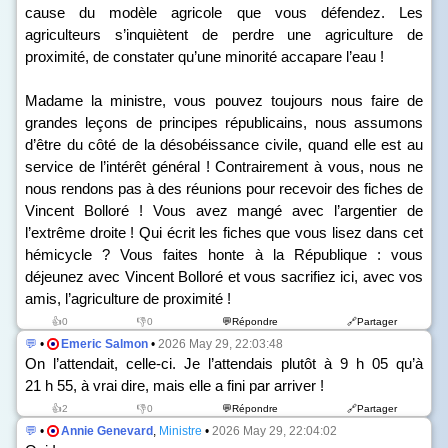
cause du modèle agricole que vous défendez. Les
agriculteurs s’inquiètent de perdre une agriculture de
proximité, de constater qu’une minorité accapare l’eau !
Madame la ministre, vous pouvez toujours nous faire de
grandes leçons de principes républicains, nous assumons
d’être du côté de la désobéissance civile, quand elle est au
service de l’intérêt général ! Contrairement à vous, nous ne
nous rendons pas à des réunions pour recevoir des fiches de
Vincent Bolloré ! Vous avez mangé avec l’argentier de
l’extrême droite ! Qui écrit les fiches que vous lisez dans cet
hémicycle ? Vous faites honte à la République : vous
déjeunez avec Vincent Bolloré et vous sacrifiez ici, avec vos
amis, l’agriculture de proximité !
👍0
👎0
💬Répondre
🔗Partager
💬
•
Emeric Salmon
•
2026 May 29, 22:03:48
On l’attendait, celle-ci. Je l’attendais plutôt à 9 h 05 qu’à
21 h 55, à vrai dire, mais elle a fini par arriver !
👍2
👎0
💬Répondre
🔗Partager
💬
•
Annie Genevard
,
Ministre
•
2026 May 29, 22:04:02