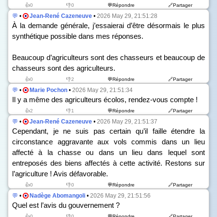
👍0
👎0
💬Répondre
🔗Partager
💬
•
Jean-René Cazeneuve
•
2026 May 29, 21:51:28
À la demande générale, j’essaierai d’être désormais le plus
synthétique possible dans mes réponses.
Beaucoup d’agriculteurs sont des chasseurs et beaucoup de
chasseurs sont des agriculteurs.
👍0
👎2
💬Répondre
🔗Partager
💬
•
Marie Pochon
•
2026 May 29, 21:51:34
Il y a même des agriculteurs écolos, rendez-vous compte !
👍2
👎1
💬Répondre
🔗Partager
💬
•
Jean-René Cazeneuve
•
2026 May 29, 21:51:37
Cependant, je ne suis pas certain qu’il faille étendre la
circonstance aggravante aux vols commis dans un lieu
affecté à la chasse ou dans un lieu dans lequel sont
entreposés des biens affectés à cette activité. Restons sur
l’agriculture ! Avis défavorable.
👍0
👎0
💬Répondre
🔗Partager
💬
•
Nadège Abomangoli
•
2026 May 29, 21:51:56
Quel est l’avis du gouvernement ?
👍0
👎0
💬Répondre
🔗Partager