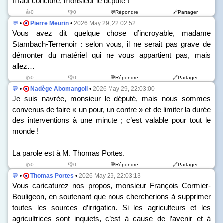
Il faut conclure, monsieur le député !
👍0
👎0
💬Répondre
🔗Partager
💬
•
Pierre Meurin
•
2026 May 29, 22:02:52
Vous avez dit quelque chose d’incroyable, madame
Stambach-Terrenoir : selon vous, il ne serait pas grave de
démonter du matériel qui ne vous appartient pas, mais
allez…
👍0
👎0
💬Répondre
🔗Partager
💬
•
Nadège Abomangoli
•
2026 May 29, 22:03:00
Je suis navrée, monsieur le député, mais nous sommes
convenus de faire « un pour, un contre » et de limiter la durée
des interventions à une minute ; c’est valable pour tout le
monde !
La parole est à M. Thomas Portes.
👍0
👎0
💬Répondre
🔗Partager
💬
•
Thomas Portes
•
2026 May 29, 22:03:13
Vous caricaturez nos propos, monsieur François Cormier-
Bouligeon, en soutenant que nous chercherions à supprimer
toutes les sources d’irrigation. Si les agriculteurs et les
agricultrices sont inquiets, c’est à cause de l’avenir et à