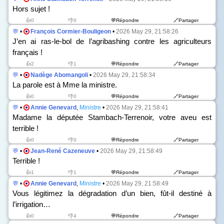
Hors sujet !
👍0
👎0
💬Répondre
🔗Partager
💬
•
François Cormier-Bouligeon
•
2026 May 29, 21:58:26
J’en ai ras-le-bol de l’agribashing contre les agriculteurs
français !
👍2
👎1
💬Répondre
🔗Partager
💬
•
Nadège Abomangoli
•
2026 May 29, 21:58:34
La parole est à Mme la ministre.
👍0
👎0
💬Répondre
🔗Partager
💬
•
Annie Genevard
,
Ministre
•
2026 May 29, 21:58:41
Madame la députée Stambach-Terrenoir, votre aveu est
terrible !
👍0
👎0
💬Répondre
🔗Partager
💬
•
Jean-René Cazeneuve
•
2026 May 29, 21:58:49
Terrible !
👍1
👎1
💬Répondre
🔗Partager
💬
•
Annie Genevard
,
Ministre
•
2026 May 29, 21:58:49
Vous légitimez la dégradation d’un bien, fût-il destiné à
l’irrigation…
👍0
👎4
💬Répondre
🔗Partager