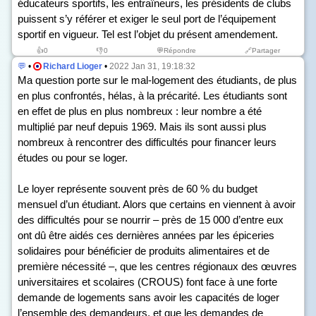
éducateurs sportifs, les entraîneurs, les présidents de clubs
puissent s’y référer et exiger le seul port de l’équipement
sportif en vigueur. Tel est l’objet du présent amendement.
👍
0
👎
0
💬Répondre
🔗Partager
💬
•
Richard Lioger
•
2022 Jan 31, 19:18:32
Ma question porte sur le mal-logement des étudiants, de plus
en plus confrontés, hélas, à la précarité. Les étudiants sont
en effet de plus en plus nombreux : leur nombre a été
multiplié par neuf depuis 1969. Mais ils sont aussi plus
nombreux à rencontrer des difficultés pour financer leurs
études ou pour se loger.
Le loyer représente souvent près de 60 % du budget
mensuel d’un étudiant. Alors que certains en viennent à avoir
des difficultés pour se nourrir – près de 15 000 d’entre eux
ont dû être aidés ces dernières années par les épiceries
solidaires pour bénéficier de produits alimentaires et de
première nécessité –, que les centres régionaux des œuvres
universitaires et scolaires (CROUS) font face à une forte
demande de logements sans avoir les capacités de loger
l’ensemble des demandeurs, et que les demandes de