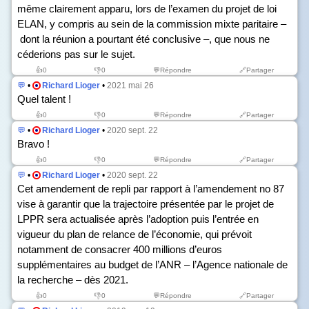
même clairement apparu, lors de l’examen du projet de loi
ELAN, y compris au sein de la commission mixte paritaire –
dont la réunion a pourtant été conclusive –, que nous ne
céderions pas sur le sujet.
👍
0
👎
0
💬Répondre
🔗Partager
💬
•
Richard Lioger
•
2021 mai 26
Quel talent !
👍
0
👎
0
💬Répondre
🔗Partager
💬
•
Richard Lioger
•
2020 sept. 22
Bravo !
👍
0
👎
0
💬Répondre
🔗Partager
💬
•
Richard Lioger
•
2020 sept. 22
Cet amendement de repli par rapport à l’amendement n
o
87
vise à garantir que la trajectoire présentée par le projet de
LPPR sera actualisée après l’adoption puis l’entrée en
vigueur du plan de relance de l’économie, qui prévoit
notamment de consacrer 400 millions d’euros
supplémentaires au budget de l’ANR – l’Agence nationale de
la recherche – dès 2021.
👍
0
👎
0
💬Répondre
🔗Partager