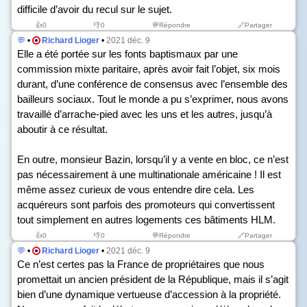
difficile d’avoir du recul sur le sujet.
👍
0
👎
0
💬Répondre
🔗Partager
💬
•
Richard Lioger
•
2021 déc. 9
Elle a été portée sur les fonts baptismaux par une
commission mixte paritaire, après avoir fait l’objet, six mois
durant, d’une conférence de consensus avec l’ensemble des
bailleurs sociaux. Tout le monde a pu s’exprimer, nous avons
travaillé d’arrache-pied avec les uns et les autres, jusqu’à
aboutir à ce résultat.
En outre, monsieur Bazin, lorsqu’il y a vente en bloc, ce n’est
pas nécessairement à une multinationale américaine ! Il est
même assez curieux de vous entendre dire cela. Les
acquéreurs sont parfois des promoteurs qui convertissent
tout simplement en autres logements ces bâtiments HLM.
👍
0
👎
0
💬Répondre
🔗Partager
💬
•
Richard Lioger
•
2021 déc. 9
Ce n’est certes pas la France de propriétaires que nous
promettait un ancien président de la République, mais il s’agit
bien d’une dynamique vertueuse d’accession à la propriété.