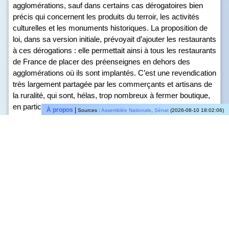
agglomérations, sauf dans certains cas dérogatoires bien
précis qui concernent les produits du terroir, les activités
culturelles et les monuments historiques. La proposition de
loi, dans sa version initiale, prévoyait d’ajouter les restaurants
à ces dérogations : elle permettait ainsi à tous les restaurants
de France de placer des préenseignes en dehors des
agglomérations où ils sont implantés. C’est une revendication
très largement partagée par les commerçants et artisans de
la ruralité, qui sont, hélas, trop nombreux à fermer boutique,
en particulier les petits restaurateurs.
À propos
|
Sources :
Assemblée Nationale
,
Sénat
(2026-08-10 18:02:06)
Écoutons plus que jamais leur cri d’alarme, repris de manière
vibrante par Richard Ramos dans son intervention. En
commission, la dérogation a été restreinte aux restaurants
disposant d’un savoir-faire traditionnel et dont la majorité des
plats sont « faits maison », afin d’éviter que cette possibilité
soit ouverte à tous les restaurants, y compris, monsieur
Ruffin, aux fast-foods et aux grandes chaînes. Je m’en
félicite, car c’est bien ce savoir-faire qu’il faut mettre en
avant. Au-delà des enjeux économiques, cette mesure