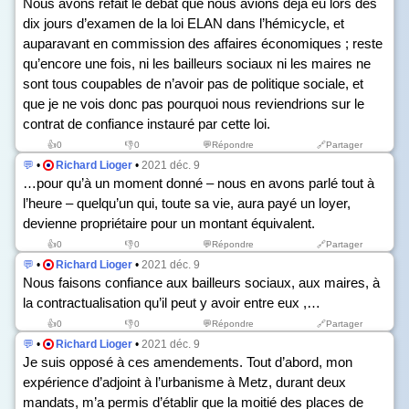
Nous avons refait le débat que nous avions déjà eu lors des
dix jours d’examen de la loi ELAN dans l’hémicycle, et
auparavant en commission des affaires économiques ; reste
qu’encore une fois, ni les bailleurs sociaux ni les maires ne
sont tous coupables de n’avoir pas de politique sociale, et
que je ne vois donc pas pourquoi nous reviendrions sur le
contrat de confiance instauré par cette loi.
👍
0
👎
0
💬Répondre
🔗Partager
💬
•
Richard Lioger
•
2021 déc. 9
…pour qu’à un moment donné – nous en avons parlé tout à
l’heure – quelqu’un qui, toute sa vie, aura payé un loyer,
devienne propriétaire pour un montant équivalent.
👍
0
👎
0
💬Répondre
🔗Partager
💬
•
Richard Lioger
•
2021 déc. 9
Nous faisons confiance aux bailleurs sociaux, aux maires, à
la contractualisation qu’il peut y avoir entre eux ,…
👍
0
👎
0
💬Répondre
🔗Partager
💬
•
Richard Lioger
•
2021 déc. 9
Je suis opposé à ces amendements. Tout d’abord, mon
expérience d’adjoint à l’urbanisme à Metz, durant deux
mandats, m’a permis d’établir que la moitié des places de