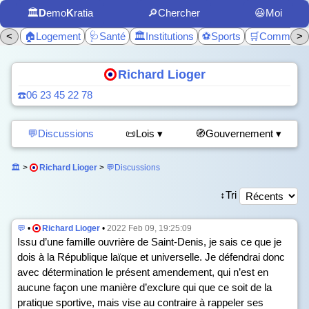
🏛️
D
emo
K
ratia
🔎Chercher
😃Moi
<
🏠Logement
🩺Santé
🏛️Institutions
⚽Sports
🛒Commerc
>
Richard Lioger
☎️06 23 45 22 78
💬Discussions
📜Lois ▾
🧭Gouvernement ▾
🏛️
>
Richard Lioger
>
💬Discussions
↕️Tri
💬
•
Richard Lioger
•
2022 Feb 09, 19:25:09
Issu d’une famille ouvrière de Saint-Denis, je sais ce que je
dois à la République laïque et universelle. Je défendrai donc
avec détermination le présent amendement, qui n’est en
aucune façon une manière d’exclure qui que ce soit de la
pratique sportive, mais vise au contraire à rappeler ses