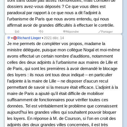
sont sans doute pas assez nombreuses, mais combien de
dossiers avez-vous déposés ? Ce que vous dites est
paradoxal par rapport à ce que nous a dit l’adjoint à
l’urbanisme de Paris que nous avons entendu, qui nous
affirmait avoir de grandes difficultés à effectuer le contrôle.
👍
0
👎
0
💬Répondre
🔗Partager
💬
•
Richard Lioger
•
2021 déc. 14
Je me permets de compléter vos propos, madame la
ministre déléguée, puisque mon collègue Nogal et moi-même
avons effectué un certain nombre d’auditions, notamment
celles des deux adjoints à l’urbanisme aux maires de Lille et
de Paris, qui sont les premières à avoir demandé le blocage
des loyers : ils nous ont tous deux indiqué – en particulier
l’adjointe à la maire de Lille – ne disposer d’aucun recul
permettant de savoir si la mesure était efficace. L’adjoint à la
maire de Paris a ajouté qu’il était difficile de mobiliser
suffisamment de fonctionnaires pour vérifier toutes ces
données. Tel est véritablement le problème que connaissent
aujourd’hui les grandes villes qui souhaitent pouvoir bloquer
les loyers. En réponse à M. de Courson, si l’on en croit des
adjoints des deux grandes villes concernées, il est très