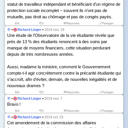
statut de travailleur indépendant et bénéficiant d’un régime de
protection sociale incomplet – souvent ils n’ont pas de
mutuelle, pas droit au chômage et pas de congés payés.
👍
0
👎
0
💬Répondre
🔗Partager
💬
•
Richard Lioger
•
2019 nov. 19
Une étude de l’Observatoire de la vie étudiante révèle que
près de 13 % des étudiants renoncent à des soins par
manque de moyens financiers, cette situation perdurant
depuis de très nombreuses années.
Aussi, madame la ministre, comment le Gouvernement
compte-t-il agir concrètement contre la précarité étudiante qui
s’accroît, afin d’éviter, demain, de nouvelles inégalités et de
nouveaux drames ?
👍
0
👎
0
💬Répondre
🔗Partager
💬
•
Richard Lioger
•
2019 nov. 7
Bravo !
👍
0
👎
0
💬Répondre
🔗Partager
💬
•
Richard Lioger
•
2019 oct. 25
Cet amendement de la commission des affaires