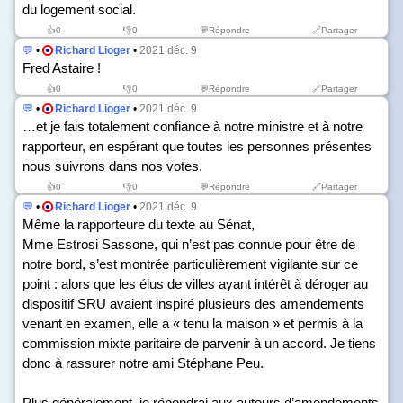
du logement social.
👍
0
👎
0
💬Répondre
🔗Partager
💬
•
Richard Lioger
•
2021 déc. 9
Fred Astaire !
👍
0
👎
0
💬Répondre
🔗Partager
💬
•
Richard Lioger
•
2021 déc. 9
…et je fais totalement confiance à notre ministre et à notre
rapporteur, en espérant que toutes les personnes présentes
nous suivrons dans nos votes.
👍
0
👎
0
💬Répondre
🔗Partager
💬
•
Richard Lioger
•
2021 déc. 9
Même la rapporteure du texte au Sénat,
Mme Estrosi Sassone, qui n’est pas connue pour être de
notre bord, s’est montrée particulièrement vigilante sur ce
point : alors que les élus de villes ayant intérêt à déroger au
dispositif SRU avaient inspiré plusieurs des amendements
venant en examen, elle a « tenu la maison » et permis à la
commission mixte paritaire de parvenir à un accord. Je tiens
donc à rassurer notre ami Stéphane Peu.
Plus généralement, je répondrai aux auteurs d’amendements