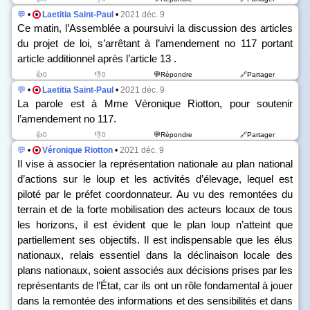
💬
•
Laetitia Saint-Paul
•
2021 déc. 9
Ce matin, l’Assemblée a poursuivi la discussion des articles
du projet de loi, s’arrêtant à l’amendement n
o
117 portant
article additionnel après l’article 13 .
👍0
👎0
💬Répondre
🔗Partager
💬
•
Laetitia Saint-Paul
•
2021 déc. 9
La parole est à Mme Véronique Riotton, pour soutenir
l’amendement n
o
117.
👍0
👎0
💬Répondre
🔗Partager
💬
•
Véronique Riotton
•
2021 déc. 9
Il vise à associer la représentation nationale au plan national
d’actions sur le loup et les activités d’élevage, lequel est
piloté par le préfet coordonnateur. Au vu des remontées du
terrain et de la forte mobilisation des acteurs locaux de tous
les horizons, il est évident que le plan loup n’atteint que
partiellement ses objectifs. Il est indispensable que les élus
nationaux, relais essentiel dans la déclinaison locale des
plans nationaux, soient associés aux décisions prises par les
représentants de l’État, car ils ont un rôle fondamental à jouer
dans la remontée des informations et des sensibilités et dans