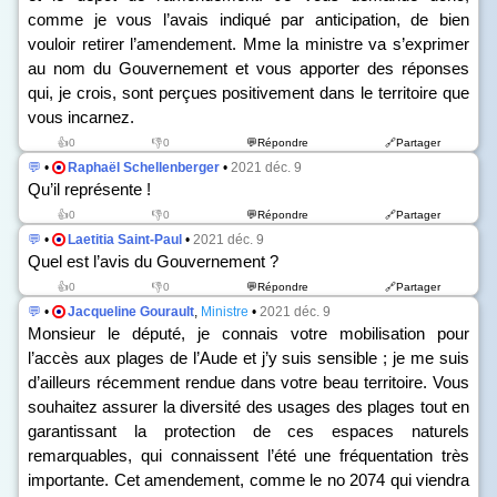
comme je vous l’avais indiqué par anticipation, de bien
vouloir retirer l’amendement. Mme la ministre va s’exprimer
au nom du Gouvernement et vous apporter des réponses
qui, je crois, sont perçues positivement dans le territoire que
vous incarnez.
👍0
👎0
💬Répondre
🔗Partager
💬
•
Raphaël Schellenberger
•
2021 déc. 9
Qu’il représente !
👍0
👎0
💬Répondre
🔗Partager
💬
•
Laetitia Saint-Paul
•
2021 déc. 9
Quel est l’avis du Gouvernement ?
👍0
👎0
💬Répondre
🔗Partager
💬
•
Jacqueline Gourault
,
Ministre
•
2021 déc. 9
Monsieur le député, je connais votre mobilisation pour
l’accès aux plages de l’Aude et j’y suis sensible ; je me suis
d’ailleurs récemment rendue dans votre beau territoire. Vous
souhaitez assurer la diversité des usages des plages tout en
garantissant la protection de ces espaces naturels
remarquables, qui connaissent l’été une fréquentation très
importante. Cet amendement, comme le n
o
2074 qui viendra