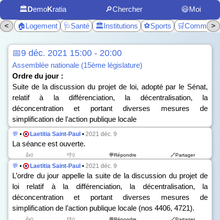
🏛️
D
emo
K
ratia
🔎Chercher
😃Moi
<
🏠Logement
🩺Santé
🏛️Institutions
⚽Sports
🛒Commerc
>
📅9 déc. 2021 15:00 - 20:00
Assemblée nationale (15ème législature)
Ordre du jour :
Suite de la discussion du projet de loi, adopté par le Sénat,
relatif à la différenciation, la décentralisation, la
déconcentration et portant diverses mesures de
simplification de l'action publique locale
💬
•
Laetitia Saint-Paul
•
2021 déc. 9
La séance est ouverte.
👍0
👎0
💬Répondre
🔗Partager
💬
•
Laetitia Saint-Paul
•
2021 déc. 9
L’ordre du jour appelle la suite de la discussion du projet de
loi relatif à la différenciation, la décentralisation, la
déconcentration et portant diverses mesures de
simplification de l’action publique locale (n
os
4406, 4721).
👍0
👎0
💬Répondre
🔗Partager