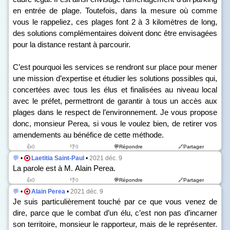
en entrée de plage. Toutefois, dans la mesure où comme
vous le rappeliez, ces plages font 2 à 3 kilomètres de long,
des solutions complémentaires doivent donc être envisagées
pour la distance restant à parcourir.
C’est pourquoi les services se rendront sur place pour mener
une mission d’expertise et étudier les solutions possibles qui,
concertées avec tous les élus et finalisées au niveau local
avec le préfet, permettront de garantir à tous un accès aux
plages dans le respect de l’environnement. Je vous propose
donc, monsieur Perea, si vous le voulez bien, de retirer vos
amendements au bénéfice de cette méthode.
👍0
👎0
💬Répondre
🔗Partager
💬
•
Laetitia Saint-Paul
•
2021 déc. 9
La parole est à M. Alain Perea.
👍0
👎0
💬Répondre
🔗Partager
💬
•
Alain Perea
•
2021 déc. 9
Je suis particulièrement touché par ce que vous venez de
dire, parce que le combat d’un élu, c’est non pas d’incarner
son territoire, monsieur le rapporteur, mais de le représenter.