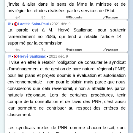
j’invite à aller dans le sens de Mme la ministre et de
privilégier les études réalisées par les services de l’État.
👍0
👎0
💬Répondre
🔗Partager
💬
•
Laetitia Saint-Paul
•
2021 déc. 9
La parole est à M. Hervé Saulignac, pour soutenir
l’amendement n
o
2686, qui tend à rétablir l’article 14 ,
supprimé par la commission.
👍0
👎0
💬Répondre
🔗Partager
💬
•
Hervé Saulignac
•
2021 déc. 9
Il vise en effet à rétablir l’obligation de consulter le syndicat
d’aménagement et de gestion de parc naturel régional (PNR)
pour les plans et projets soumis à évaluation et autorisation
environnementale – non pour le plaisir, mais parce que nous
considérons que cela reviendrait, sinon à affaiblir les parcs
naturels régionaux. Lors de certaines procédures, tenir
compte de la consultation et de l’avis des PNR, c’est aussi
leur permettre de contribuer au respect des critères de
classement.
Les syndicats mixtes de PNR, comme chacun le sait, sont