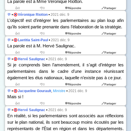
La parole est à Mme Véronique Riotton.
👍0
👎0
💬Répondre
🔗Partager
💬
•
Véronique Riotton
•
2021 déc. 9
L’objectif est d’intégrer les parlementaires au plan loup afin
qu’ils soient partie prenante dans l’élaboration de la stratégie.
👍0
👎0
💬Répondre
🔗Partager
💬
•
Laetitia Saint-Paul
•
2021 déc. 9
La parole est à M. Hervé Saulignac.
👍0
👎0
💬Répondre
🔗Partager
💬
•
Hervé Saulignac
•
2021 déc. 9
Si je comprends bien l’amendement, il s’agit d’intégrer les
parlementaires dans le cadre d’une instance réunissant
également les élus nationaux, laquelle n’existe pas à ce jour.
👍0
👎0
💬Répondre
🔗Partager
💬
•
Jacqueline Gourault
,
Ministre
•
2021 déc. 9
Mais si !
👍0
👎0
💬Répondre
🔗Partager
💬
•
Hervé Saulignac
•
2021 déc. 9
En réalité, si les parlementaires sont associés aux réflexions
sur le plan national, ils sont beaucoup moins écoutés par les
représentants de l’État en région et dans les départements.