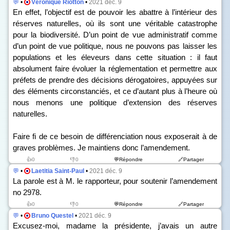
💬
•
Véronique Riotton
•
2021 déc. 9
En effet, l’objectif est de pouvoir les abattre à l’intérieur des
réserves naturelles, où ils sont une véritable catastrophe
pour la biodiversité. D’un point de vue administratif comme
d’un point de vue politique, nous ne pouvons pas laisser les
populations et les éleveurs dans cette situation : il faut
absolument faire évoluer la réglementation et permettre aux
préfets de prendre des décisions dérogatoires, appuyées sur
des éléments circonstanciés, et ce d’autant plus à l’heure où
nous menons une politique d’extension des réserves
naturelles.
Faire fi de ce besoin de différenciation nous exposerait à de
graves problèmes. Je maintiens donc l’amendement.
👍0
👎0
💬Répondre
🔗Partager
💬
•
Laetitia Saint-Paul
•
2021 déc. 9
La parole est à M. le rapporteur, pour soutenir l’amendement
n
o
2978.
👍0
👎0
💬Répondre
🔗Partager
💬
•
Bruno Questel
•
2021 déc. 9
Excusez-moi, madame la présidente, j’avais un autre