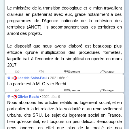
Le ministère de la transition écologique et le mien travaillent
d’ailleurs en partenariat avec eux, grâce notamment à des
programmes de l’Agence nationale de la cohésion des
territoires (ANCT). Ils accompagnent tous les territoires en
amont des projets.
Le dispositif que nous avons élaboré est beaucoup plus
efficace qu’une multiplication des procédures formelles,
laquelle irait à l’encontre de la simplification opérée en mars
2017.
👍0
👎0
💬Répondre
🔗Partager
💬
•
Laetitia Saint-Paul
•
2021 déc. 9
La parole est à M. Olivier Becht.
👍0
👎0
💬Répondre
🔗Partager
💬
•
Olivier Becht
•
2021 déc. 9
Nous abordons les articles relatifs au logement social, et en
particulier à la loi relative à la solidarité et au renouvellement
urbains, dite SRU. Le sujet du logement social en France,
bien qu’essentiel, est toujours un peu délicat. Beaucoup de
gens ignorent en effet que plus de la moitié de nos