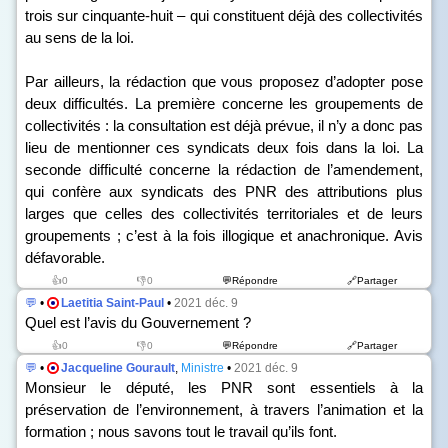
trois sur cinquante-huit – qui constituent déjà des collectivités
au sens de la loi.
Par ailleurs, la rédaction que vous proposez d’adopter pose
deux difficultés. La première concerne les groupements de
collectivités : la consultation est déjà prévue, il n’y a donc pas
lieu de mentionner ces syndicats deux fois dans la loi. La
seconde difficulté concerne la rédaction de l’amendement,
qui confère aux syndicats des PNR des attributions plus
larges que celles des collectivités territoriales et de leurs
groupements ; c’est à la fois illogique et anachronique. Avis
défavorable.
👍0
👎0
💬Répondre
🔗Partager
💬
•
Laetitia Saint-Paul
•
2021 déc. 9
Quel est l’avis du Gouvernement ?
👍0
👎0
💬Répondre
🔗Partager
💬
•
Jacqueline Gourault
,
Ministre
•
2021 déc. 9
Monsieur le député, les PNR sont essentiels à la
préservation de l’environnement, à travers l’animation et la
formation ; nous savons tout le travail qu’ils font.