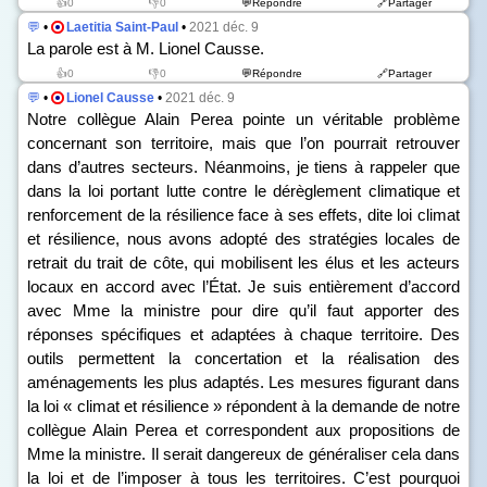
👍0
👎0
💬Répondre
🔗Partager
💬
•
Laetitia Saint-Paul
•
2021 déc. 9
La parole est à M. Lionel Causse.
👍0
👎0
💬Répondre
🔗Partager
💬
•
Lionel Causse
•
2021 déc. 9
Notre collègue Alain Perea pointe un véritable problème
concernant son territoire, mais que l’on pourrait retrouver
dans d’autres secteurs. Néanmoins, je tiens à rappeler que
dans la loi portant lutte contre le dérèglement climatique et
renforcement de la résilience face à ses effets, dite loi climat
et résilience, nous avons adopté des stratégies locales de
retrait du trait de côte, qui mobilisent les élus et les acteurs
locaux en accord avec l’État. Je suis entièrement d’accord
avec Mme la ministre pour dire qu’il faut apporter des
réponses spécifiques et adaptées à chaque territoire. Des
outils permettent la concertation et la réalisation des
aménagements les plus adaptés. Les mesures figurant dans
la loi « climat et résilience » répondent à la demande de notre
collègue Alain Perea et correspondent aux propositions de
Mme la ministre. Il serait dangereux de généraliser cela dans
la loi et de l’imposer à tous les territoires. C’est pourquoi