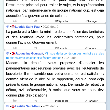
l’instrument principal pour traiter le sujet, et la représentation
nationale, par l’intermédiaire du groupe national loup, est déjà
associée à la gouvernance de celui-ci.
👍0
👎0
💬Répondre
🔗Partager
💬
•
Laetitia Saint-Paul
•
2021 déc. 9
La parole est à Mme la ministre de la cohésion des territoires
et des relations avec les collectivités territoriales, pour
donner l’avis du Gouvernement.
👍0
👎0
💬Répondre
🔗Partager
💬
•
Jacqueline Gourault
,
Ministre de la cohésion des territoires et des
relations avec les collectivités territoriales
•
2021 déc. 9
Madame la députée, vous proposez d’associer les
parlementaires aux réunions prévues avec les lieutenants de
louveterie. Il me semble que votre demande est satisfaite :
comme vient de le dire M. le rapporteur, ceux-ci sont déjà
présents dans le groupe national loup. Demande de retrait ; à
défaut, avis défavorable, à moins que vous ne souhaitiez
donner plus d’explications.
👍0
👎0
💬Répondre
🔗Partager
💬
•
Laetitia Saint-Paul
•
2021 déc. 9