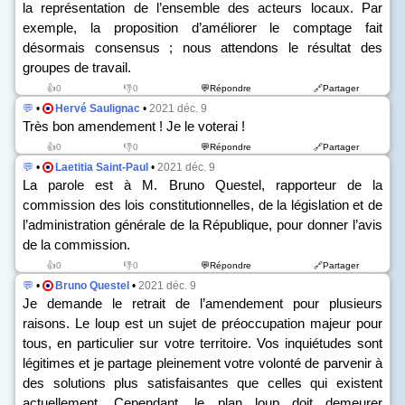
la représentation de l’ensemble des acteurs locaux. Par
exemple, la proposition d’améliorer le comptage fait
désormais consensus ; nous attendons le résultat des
groupes de travail.
👍0
👎0
💬Répondre
🔗Partager
💬
•
Hervé Saulignac
•
2021 déc. 9
Très bon amendement ! Je le voterai !
👍0
👎0
💬Répondre
🔗Partager
💬
•
Laetitia Saint-Paul
•
2021 déc. 9
La parole est à M. Bruno Questel, rapporteur de la
commission des lois constitutionnelles, de la législation et de
l’administration générale de la République, pour donner l’avis
de la commission.
👍0
👎0
💬Répondre
🔗Partager
💬
•
Bruno Questel
•
2021 déc. 9
Je demande le retrait de l’amendement pour plusieurs
raisons. Le loup est un sujet de préoccupation majeur pour
tous, en particulier sur votre territoire. Vos inquiétudes sont
légitimes et je partage pleinement votre volonté de parvenir à
des solutions plus satisfaisantes que celles qui existent
actuellement. Cependant, le plan loup doit demeurer