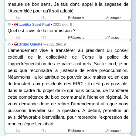
mesure de bon sens. Je fais donc appel à la sagesse de
l’Assemblée pour qu’il soit adopté.
👍0
👎0
💬Répondre
🔗Partager
💬
•
Laetitia Saint-Paul
•
2021 déc. 9
Quel est l’avis de la commission ?
👍0
👎0
💬Répondre
🔗Partager
💬
•
Bruno Questel
•
2021 déc. 9
L’amendement vise à transférer au président du conseil
exécutif de la collectivité de Corse la police de
l’hyperfréquentation des espaces naturels. Sur le fond, je ne
peux que reconnaître la justesse de votre préoccupation.
Néanmoins, la loi attribue ce pouvoir aux maires et, en cas
de transfert, aux présidents des EPCI ; il n’est pas possible,
dans le cadre du projet de loi qui nous occupe, de transférer
cette compétence du bloc communal à l’échelon régional. Je
vous demande donc de retirer l’amendement afin que nous
puissions travailler sur la question. À défaut, j’émettrai un
avis défavorable bienveillant, pour reprendre l’expression de
mon collègue Leclabart.
👍0
👎0
💬Répondre
🔗Partager