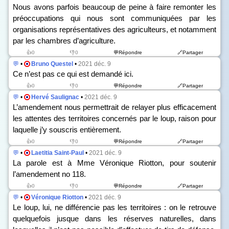
Nous avons parfois beaucoup de peine à faire remonter les
préoccupations qui nous sont communiquées par les
organisations représentatives des agriculteurs, et notamment
par les chambres d’agriculture.
👍0
👎0
💬Répondre
🔗Partager
💬
•
Bruno Questel
•
2021 déc. 9
Ce n’est pas ce qui est demandé ici.
👍0
👎0
💬Répondre
🔗Partager
💬
•
Hervé Saulignac
•
2021 déc. 9
L’amendement nous permettrait de relayer plus efficacement
les attentes des territoires concernés par le loup, raison pour
laquelle j’y souscris entièrement.
👍0
👎0
💬Répondre
🔗Partager
💬
•
Laetitia Saint-Paul
•
2021 déc. 9
La parole est à Mme Véronique Riotton, pour soutenir
l’amendement n
o
118.
👍0
👎0
💬Répondre
🔗Partager
💬
•
Véronique Riotton
•
2021 déc. 9
Le loup, lui, ne différencie pas les territoires : on le retrouve
quelquefois jusque dans les réserves naturelles, dans