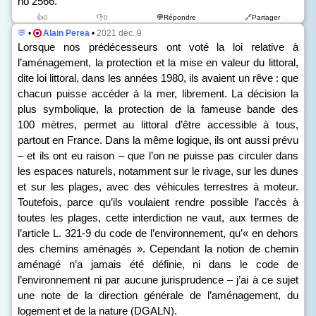
n
o
2566.
👍0
👎0
💬Répondre
🔗Partager
💬
•
Alain Perea
•
2021 déc. 9
Lorsque nos prédécesseurs ont voté la loi relative à
l’aménagement, la protection et la mise en valeur du littoral,
dite loi littoral, dans les années 1980, ils avaient un rêve : que
chacun puisse accéder à la mer, librement. La décision la
plus symbolique, la protection de la fameuse bande des
100 mètres, permet au littoral d’être accessible à tous,
partout en France. Dans la même logique, ils ont aussi prévu
– et ils ont eu raison – que l’on ne puisse pas circuler dans
les espaces naturels, notamment sur le rivage, sur les dunes
et sur les plages, avec des véhicules terrestres à moteur.
Toutefois, parce qu’ils voulaient rendre possible l’accès à
toutes les plages, cette interdiction ne vaut, aux termes de
l’article L. 321-9 du code de l’environnement, qu’« en dehors
des chemins aménagés ». Cependant la notion de chemin
aménagé n’a jamais été définie, ni dans le code de
l’environnement ni par aucune jurisprudence – j’ai à ce sujet
une note de la direction générale de l’aménagement, du
logement et de la nature (DGALN).