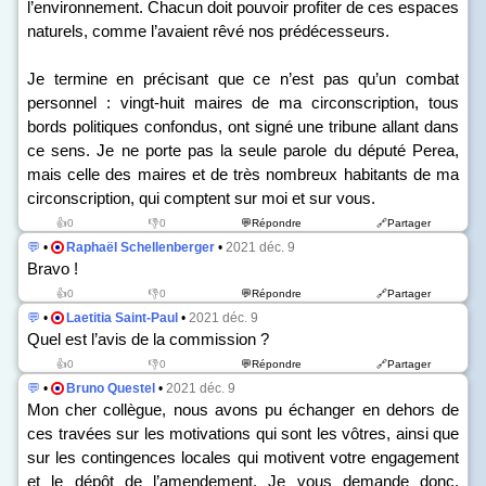
l’environnement. Chacun doit pouvoir profiter de ces espaces
naturels, comme l’avaient rêvé nos prédécesseurs.
Je termine en précisant que ce n’est pas qu’un combat
personnel : vingt-huit maires de ma circonscription, tous
bords politiques confondus, ont signé une tribune allant dans
ce sens. Je ne porte pas la seule parole du député Perea,
mais celle des maires et de très nombreux habitants de ma
circonscription, qui comptent sur moi et sur vous.
👍0
👎0
💬Répondre
🔗Partager
💬
•
Raphaël Schellenberger
•
2021 déc. 9
Bravo !
👍0
👎0
💬Répondre
🔗Partager
💬
•
Laetitia Saint-Paul
•
2021 déc. 9
Quel est l’avis de la commission ?
👍0
👎0
💬Répondre
🔗Partager
💬
•
Bruno Questel
•
2021 déc. 9
Mon cher collègue, nous avons pu échanger en dehors de
ces travées sur les motivations qui sont les vôtres, ainsi que
sur les contingences locales qui motivent votre engagement
et le dépôt de l’amendement. Je vous demande donc,