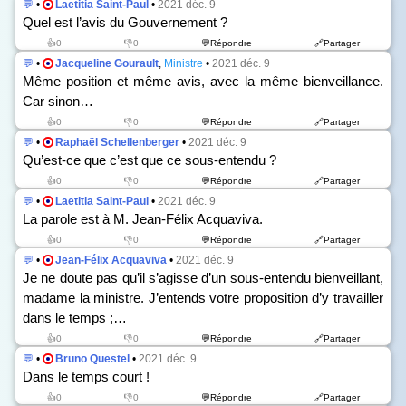
💬
•
Laetitia Saint-Paul
•
2021 déc. 9
Quel est l’avis du Gouvernement ?
👍0
👎0
💬Répondre
🔗Partager
💬
•
Jacqueline Gourault
,
Ministre
•
2021 déc. 9
Même position et même avis, avec la même bienveillance.
Car sinon…
👍0
👎0
💬Répondre
🔗Partager
💬
•
Raphaël Schellenberger
•
2021 déc. 9
Qu’est-ce que c’est que ce sous-entendu ?
👍0
👎0
💬Répondre
🔗Partager
💬
•
Laetitia Saint-Paul
•
2021 déc. 9
La parole est à M. Jean-Félix Acquaviva.
👍0
👎0
💬Répondre
🔗Partager
💬
•
Jean-Félix Acquaviva
•
2021 déc. 9
Je ne doute pas qu’il s’agisse d’un sous-entendu bienveillant,
madame la ministre. J’entends votre proposition d’y travailler
dans le temps ;…
👍0
👎0
💬Répondre
🔗Partager
💬
•
Bruno Questel
•
2021 déc. 9
Dans le temps court !
👍0
👎0
💬Répondre
🔗Partager