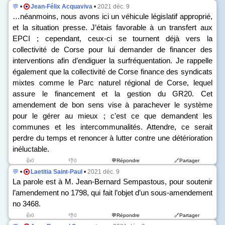
💬
•
Jean-Félix Acquaviva
•
2021 déc. 9
…néanmoins, nous avons ici un véhicule législatif approprié,
et la situation presse. J’étais favorable à un transfert aux
EPCI ; cependant, ceux-ci se tournent déjà vers la
collectivité de Corse pour lui demander de financer des
interventions afin d’endiguer la surfréquentation. Je rappelle
également que la collectivité de Corse finance des syndicats
mixtes comme le Parc naturel régional de Corse, lequel
assure le financement et la gestion du GR20. Cet
amendement de bon sens vise à parachever le système
pour le gérer au mieux ; c’est ce que demandent les
communes et les intercommunalités. Attendre, ce serait
perdre du temps et renoncer à lutter contre une détérioration
inéluctable.
👍0
👎0
💬Répondre
🔗Partager
💬
•
Laetitia Saint-Paul
•
2021 déc. 9
La parole est à M. Jean-Bernard Sempastous, pour soutenir
l’amendement n
o
1798, qui fait l’objet d’un sous-amendement
n
o
3468.
👍0
👎0
💬Répondre
🔗Partager