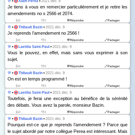
💬
•
Alain Perea
•
2021 déc. 9
Je tiens à vous en remercier particulièrement et je retire les
amendements n
o
s
2566 et 2074.
👍0
👎0
💬Répondre
🔗Partager
💬
•
Thibault Bazin
•
2021 déc. 9
Je reprends l’amendement n
o
2566 !
👍0
👎0
💬Répondre
🔗Partager
💬
•
Laetitia Saint-Paul
•
2021 déc. 9
Vous le pouvez, en effet, mais sans vous exprimer à son
sujet.
👍0
👎0
💬Répondre
🔗Partager
💬
•
Thibault Bazin
•
2021 déc. 9
On est en temps programmé !
👍0
👎0
💬Répondre
🔗Partager
💬
•
Laetitia Saint-Paul
•
2021 déc. 9
Toutefois, je ferai une exception au bénéfice de la sérénité
des débats. Vous avez la parole, monsieur Bazin.
👍0
👎0
💬Répondre
🔗Partager
💬
•
Thibault Bazin
•
2021 déc. 9
Pourquoi est-ce que je reprends l’amendement ? Parce que
le sujet abordé par notre collègue Perea est intéressant. Mais