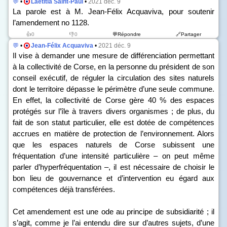
💬
•
Laetitia Saint-Paul
•
2021 déc. 9
La parole est à M. Jean-Félix Acquaviva, pour soutenir
l’amendement n
o
1128.
👍0
👎0
💬Répondre
🔗Partager
💬
•
Jean-Félix Acquaviva
•
2021 déc. 9
Il vise à demander une mesure de différenciation permettant
à la collectivité de Corse, en la personne du président de son
conseil exécutif, de réguler la circulation des sites naturels
dont le territoire dépasse le périmètre d’une seule commune.
En effet, la collectivité de Corse gère 40 % des espaces
protégés sur l’île à travers divers organismes ; de plus, du
fait de son statut particulier, elle est dotée de compétences
accrues en matière de protection de l’environnement. Alors
que les espaces naturels de Corse subissent une
fréquentation d’une intensité particulière – on peut même
parler d’hyperfréquentation –, il est nécessaire de choisir le
bon lieu de gouvernance et d’intervention eu égard aux
compétences déjà transférées.
Cet amendement est une ode au principe de subsidiarité ; il
s’agit, comme je l’ai entendu dire sur d’autres sujets, d’une