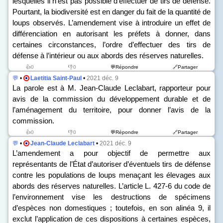
lesquelles il n’est pas possible d’effectuer de tirs de défense.
Pourtant, la biodiversité est en danger du fait de la quantité de
loups observés. L’amendement vise à introduire un effet de
différenciation en autorisant les préfets à donner, dans
certaines circonstances, l’ordre d’effectuer des tirs de
défense à l’intérieur ou aux abords des réserves naturelles.
👍0
👎0
💬Répondre
🔗Partager
💬
•
Laetitia Saint-Paul
•
2021 déc. 9
La parole est à M. Jean-Claude Leclabart, rapporteur pour
avis de la commission du développement durable et de
l’aménagement du territoire, pour donner l’avis de la
commission.
👍0
👎0
💬Répondre
🔗Partager
💬
•
Jean-Claude Leclabart
•
2021 déc. 9
L’amendement a pour objectif de permettre aux
représentants de l’État d’autoriser d’éventuels tirs de défense
contre les populations de loups menaçant les élevages aux
abords des réserves naturelles. L’article L. 427-6 du code de
l’environnement vise les destructions de spécimens
d’espèces non domestiques ; toutefois, en son alinéa 9, il
exclut l’application de ces dispositions à certaines espèces,