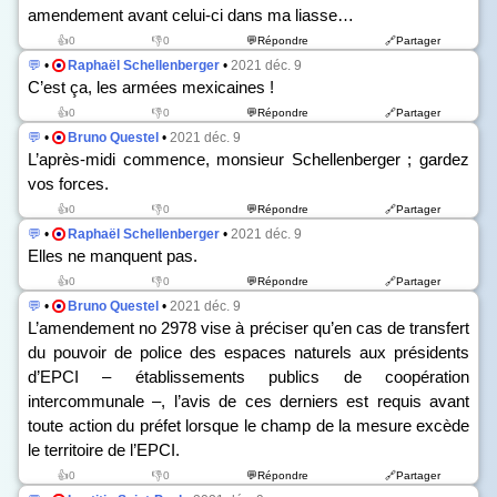
amendement avant celui-ci dans ma liasse…
👍0
👎0
💬Répondre
🔗Partager
💬
•
Raphaël Schellenberger
•
2021 déc. 9
C’est ça, les armées mexicaines !
👍0
👎0
💬Répondre
🔗Partager
💬
•
Bruno Questel
•
2021 déc. 9
L’après-midi commence, monsieur Schellenberger ; gardez
vos forces.
👍0
👎0
💬Répondre
🔗Partager
💬
•
Raphaël Schellenberger
•
2021 déc. 9
Elles ne manquent pas.
👍0
👎0
💬Répondre
🔗Partager
💬
•
Bruno Questel
•
2021 déc. 9
L’amendement n
o
2978 vise à préciser qu’en cas de transfert
du pouvoir de police des espaces naturels aux présidents
d’EPCI – établissements publics de coopération
intercommunale –, l’avis de ces derniers est requis avant
toute action du préfet lorsque le champ de la mesure excède
le territoire de l’EPCI.
👍0
👎0
💬Répondre
🔗Partager