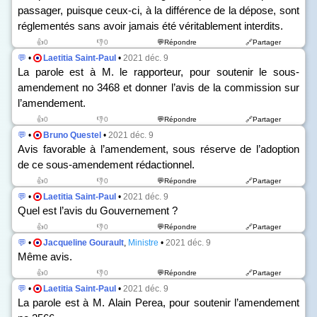
passager, puisque ceux-ci, à la différence de la dépose, sont
réglementés sans avoir jamais été véritablement interdits.
👍0
👎0
💬Répondre
🔗Partager
💬
•
Laetitia Saint-Paul
•
2021 déc. 9
La parole est à M. le rapporteur, pour soutenir le sous-
amendement n
o
3468 et donner l’avis de la commission sur
l’amendement.
👍0
👎0
💬Répondre
🔗Partager
💬
•
Bruno Questel
•
2021 déc. 9
Avis favorable à l’amendement, sous réserve de l’adoption
de ce sous-amendement rédactionnel.
👍0
👎0
💬Répondre
🔗Partager
💬
•
Laetitia Saint-Paul
•
2021 déc. 9
Quel est l’avis du Gouvernement ?
👍0
👎0
💬Répondre
🔗Partager
💬
•
Jacqueline Gourault
,
Ministre
•
2021 déc. 9
Même avis.
👍0
👎0
💬Répondre
🔗Partager
💬
•
Laetitia Saint-Paul
•
2021 déc. 9
La parole est à M. Alain Perea, pour soutenir l’amendement