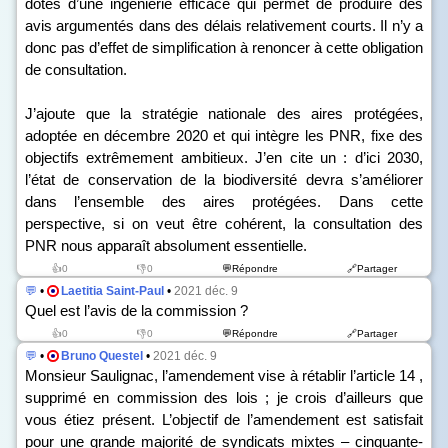
dotés d’une ingénierie efficace qui permet de produire des
avis argumentés dans des délais relativement courts. Il n’y a
donc pas d’effet de simplification à renoncer à cette obligation
de consultation.
J’ajoute que la stratégie nationale des aires protégées,
adoptée en décembre 2020 et qui intègre les PNR, fixe des
objectifs extrêmement ambitieux. J’en cite un : d’ici 2030,
l’état de conservation de la biodiversité devra s’améliorer
dans l’ensemble des aires protégées. Dans cette
perspective, si on veut être cohérent, la consultation des
PNR nous apparaît absolument essentielle.
👍0
👎0
💬Répondre
🔗Partager
💬
•
Laetitia Saint-Paul
•
2021 déc. 9
Quel est l’avis de la commission ?
👍0
👎0
💬Répondre
🔗Partager
💬
•
Bruno Questel
•
2021 déc. 9
Monsieur Saulignac, l’amendement vise à rétablir l’article 14 ,
supprimé en commission des lois ; je crois d’ailleurs que
vous étiez présent. L’objectif de l’amendement est satisfait
pour une grande majorité de syndicats mixtes – cinquante-