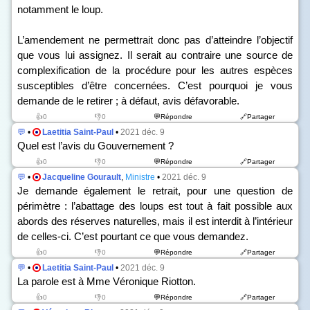
notamment le loup.
L’amendement ne permettrait donc pas d’atteindre l’objectif
que vous lui assignez. Il serait au contraire une source de
complexification de la procédure pour les autres espèces
susceptibles d’être concernées. C’est pourquoi je vous
demande de le retirer ; à défaut, avis défavorable.
👍0
👎0
💬Répondre
🔗Partager
💬
•
Laetitia Saint-Paul
•
2021 déc. 9
Quel est l’avis du Gouvernement ?
👍0
👎0
💬Répondre
🔗Partager
💬
•
Jacqueline Gourault
,
Ministre
•
2021 déc. 9
Je demande également le retrait, pour une question de
périmètre : l’abattage des loups est tout à fait possible aux
abords des réserves naturelles, mais il est interdit à l’intérieur
de celles-ci. C’est pourtant ce que vous demandez.
👍0
👎0
💬Répondre
🔗Partager
💬
•
Laetitia Saint-Paul
•
2021 déc. 9
La parole est à Mme Véronique Riotton.
👍0
👎0
💬Répondre
🔗Partager