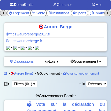
🏛️
D
emo
K
ratia
🔎Chercher
😃Moi
<
🏠Logement
🩺Santé
🏛️Institutions
⚽Sports
🛒Commerc
>
Aurore Bergé
🌐https://auroreberge2017.fr
🌐https://auroreberge.fr
•
•
•
•
💬Discussions
📜Lois ▾
🧭Gouvernement ▾
🏛️
>
Aurore Bergé
> 🧭Gouvernement >
🗳️Votes sur gouvernement
↕️Tri
🧮
Filtres (0/1) ▾
🧭Gouvernement Barnier
🗳️Vote sur la déclaration du