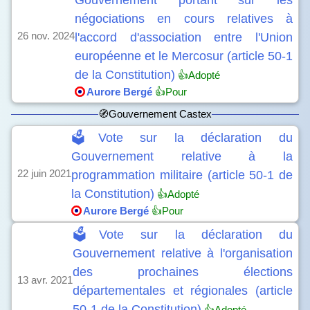
Gouvernement portant sur les
négociations en cours relatives à
26 nov. 2024
l'accord d'association entre l'Union
européenne et le Mercosur (article 50-1
de la Constitution)
👍Adopté
Aurore Bergé
👍Pour
🧭Gouvernement Castex
🗳️Vote sur la déclaration du
Gouvernement relative à la
22 juin 2021
programmation militaire (article 50-1 de
la Constitution)
👍Adopté
Aurore Bergé
👍Pour
🗳️Vote sur la déclaration du
Gouvernement relative à l'organisation
des prochaines élections
13 avr. 2021
départementales et régionales (article
50-1 de la Constitution)
👍Adopté