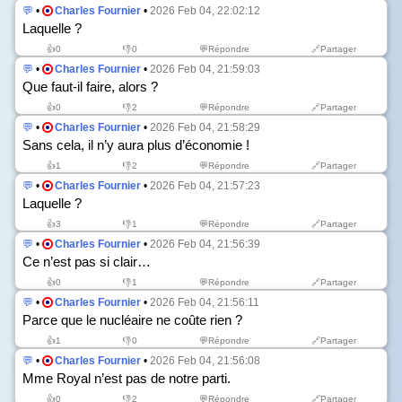
💬
•
Charles Fournier
•
2026 Feb 04, 22:02:12
Laquelle ?
👍
0
👎
0
💬Répondre
🔗Partager
💬
•
Charles Fournier
•
2026 Feb 04, 21:59:03
Que faut-il faire, alors ?
👍
0
👎
2
💬Répondre
🔗Partager
💬
•
Charles Fournier
•
2026 Feb 04, 21:58:29
Sans cela, il n’y aura plus d’économie !
👍
1
👎
2
💬Répondre
🔗Partager
💬
•
Charles Fournier
•
2026 Feb 04, 21:57:23
Laquelle ?
👍
3
👎
1
💬Répondre
🔗Partager
💬
•
Charles Fournier
•
2026 Feb 04, 21:56:39
Ce n’est pas si clair…
👍
0
👎
1
💬Répondre
🔗Partager
💬
•
Charles Fournier
•
2026 Feb 04, 21:56:11
Parce que le nucléaire ne coûte rien ?
👍
1
👎
0
💬Répondre
🔗Partager
💬
•
Charles Fournier
•
2026 Feb 04, 21:56:08
Mme Royal n’est pas de notre parti.
👍
0
👎
2
💬Répondre
🔗Partager