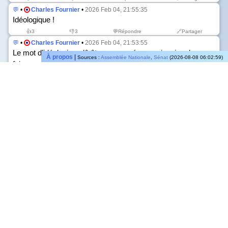
💬
•
Charles Fournier
•
2026 Feb 04, 21:55:35
Idéologique !
👍
3
👎
3
💬Répondre
🔗Partager
💬
•
Charles Fournier
•
2026 Feb 04, 21:53:55
Le mot d’idéologie a dû être prononcé une quinzaine de
À propos
|
Sources :
Assemblée Nationale
,
Sénat
(2026-08-08 06:02:59)
fois…
👍
0
👎
0
💬Répondre
🔗Partager
💬
•
Charles Fournier
•
2026 Feb 04, 20:11:39
Dommage !
👍
0
👎
1
💬Répondre
🔗Partager
💬
•
Charles Fournier
•
2026 Feb 03, 15:29:29
Très bonne question !
👍
0
👎
2
💬Répondre
🔗Partager
💬
•
Charles Fournier
•
2026 Jan 08, 16:56:40
Troisième réflexion : je pense que l’écomodulation produit
des effets d’aubaine, même s’il faut le vérifier – puisqu’il faut
tout expertiser. Mais surtout, il y a peu de malus et beaucoup
de bonus.
Enfin, il faut sécuriser les acteurs de l’économie sociale et