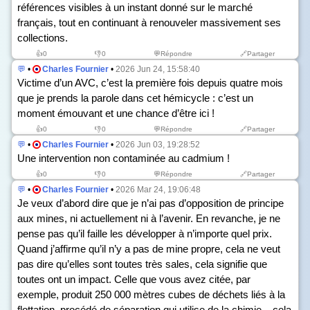
références visibles à un instant donné sur le marché
français, tout en continuant à renouveler massivement ses
collections.
👍
0
👎
0
💬Répondre
🔗Partager
💬
•
Charles Fournier
•
2026 Jun 24, 15:58:40
Victime d’un AVC, c’est la première fois depuis quatre mois
que je prends la parole dans cet hémicycle : c’est un
moment émouvant et une chance d’être ici !
👍
0
👎
0
💬Répondre
🔗Partager
💬
•
Charles Fournier
•
2026 Jun 03, 19:28:52
Une intervention non contaminée au cadmium !
👍
0
👎
0
💬Répondre
🔗Partager
💬
•
Charles Fournier
•
2026 Mar 24, 19:06:48
Je veux d’abord dire que je n’ai pas d’opposition de principe
aux mines, ni actuellement ni à l’avenir. En revanche, je ne
pense pas qu’il faille les développer à n’importe quel prix.
Quand j’affirme qu’il n’y a pas de mine propre, cela ne veut
pas dire qu’elles sont toutes très sales, cela signifie que
toutes ont un impact. Celle que vous avez citée, par
exemple, produit 250 000 mètres cubes de déchets liés à la
flottation, procédé de séparation qui utilise de la chimie – cela