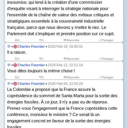
insoumise, qui tend à la création d’une commission
d’enquête visant à interroger la stratégie nationale pour
l’ensemble de la chaîne de valeur des métaux critiques et
stratégiques essentiels à la souveraineté industrielle
française, parce que nous devons y mettre le nez. Le
Parlement doit s’impliquer et prendre position sur ce sujet.
👍
0
👎
0
💬Répondre
🔗Partager
💬
•
Charles Fournier
•
2026 Feb 19, 16:40:31
Il a raison.
👍
1
👎
1
💬Répondre
🔗Partager
💬
•
Charles Fournier
•
2026 Feb 12, 22:21:18
Vous dites toujours la même chose !
👍
1
👎
3
💬Répondre
🔗Partager
💬
•
Charles Fournier
•
2026 Feb 04, 22:50:28
La Colombie a proposé que la France assure la
coprésidence du sommet de Santa Marta pour la sortie des
énergies fossiles. À ce jour, il n’y a pas eu de réponse.
Prenez-vous l’engagement que la France coprésidera cette
conférence, monsieur le ministre ? Ce serait là un
engagement concret en faveur de la sortie des énergies
fossiles.