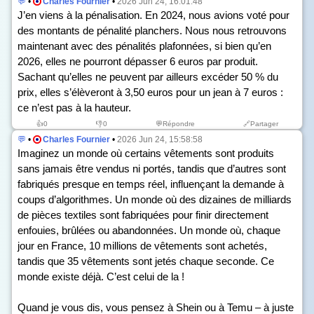
💬
•
Charles Fournier
•
2026 Jun 24, 16:01:48
J’en viens à la pénalisation. En 2024, nous avions voté pour
des montants de pénalité planchers. Nous nous retrouvons
maintenant avec des pénalités plafonnées, si bien qu’en
2026, elles ne pourront dépasser 6 euros par produit.
Sachant qu’elles ne peuvent par ailleurs excéder 50 % du
prix, elles s’élèveront à 3,50 euros pour un jean à 7 euros :
ce n’est pas à la hauteur.
👍
0
👎
0
💬Répondre
🔗Partager
💬
•
Charles Fournier
•
2026 Jun 24, 15:58:58
Imaginez un monde où certains vêtements sont produits
sans jamais être vendus ni portés, tandis que d’autres sont
fabriqués presque en temps réel, influençant la demande à
coups d’algorithmes. Un monde où des dizaines de milliards
de pièces textiles sont fabriquées pour finir directement
enfouies, brûlées ou abandonnées. Un monde où, chaque
jour en France, 10 millions de vêtements sont achetés,
tandis que 35 vêtements sont jetés chaque seconde. Ce
monde existe déjà. C’est celui de la !
Quand je vous dis, vous pensez à Shein ou à Temu – à juste