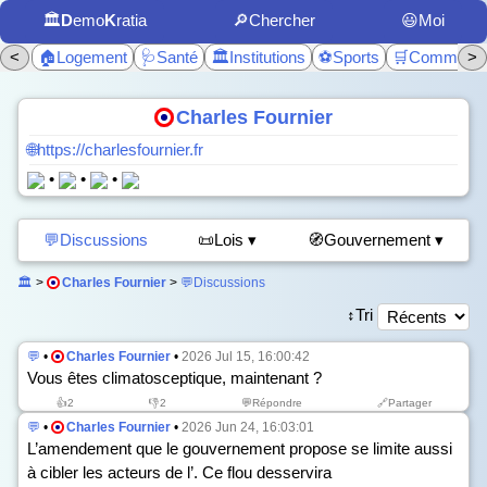
🏛️
D
emo
K
ratia
🔎Chercher
😃Moi
<
🏠Logement
🩺Santé
🏛️Institutions
⚽Sports
🛒Commerc
>
Charles Fournier
🌐https://charlesfournier.fr
•
•
•
💬Discussions
📜Lois ▾
🧭Gouvernement ▾
🏛️
>
Charles Fournier
>
💬Discussions
↕️Tri
💬
•
Charles Fournier
•
2026 Jul 15, 16:00:42
Vous êtes climatosceptique, maintenant ?
👍
2
👎
2
💬Répondre
🔗Partager
💬
•
Charles Fournier
•
2026 Jun 24, 16:03:01
L’amendement que le gouvernement propose se limite aussi
à cibler les acteurs de l’. Ce flou desservira