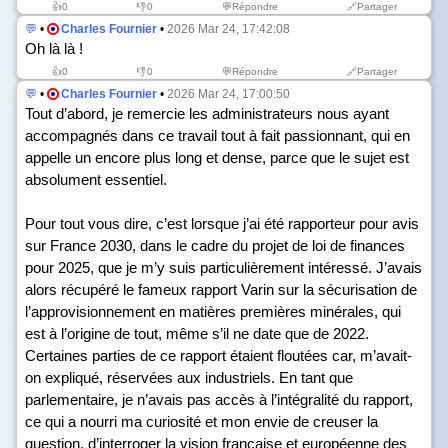
👍
0
👎
0
💬Répondre
🔗Partager
💬
•
Charles Fournier
•
2026 Mar 24, 17:42:08
Oh là là !
👍
0
👎
0
💬Répondre
🔗Partager
💬
•
Charles Fournier
•
2026 Mar 24, 17:00:50
Tout d’abord, je remercie les administrateurs nous ayant
accompagnés dans ce travail tout à fait passionnant, qui en
appelle un encore plus long et dense, parce que le sujet est
absolument essentiel.
Pour tout vous dire, c’est lorsque j’ai été rapporteur pour avis
sur France 2030, dans le cadre du projet de loi de finances
pour 2025, que je m’y suis particulièrement intéressé. J’avais
alors récupéré le fameux rapport Varin sur la sécurisation de
l’approvisionnement en matières premières minérales, qui
est à l’origine de tout, même s’il ne date que de 2022.
Certaines parties de ce rapport étaient floutées car, m’avait-
on expliqué, réservées aux industriels. En tant que
parlementaire, je n’avais pas accès à l’intégralité du rapport,
ce qui a nourri ma curiosité et mon envie de creuser la
question, d’interroger la vision française et européenne des