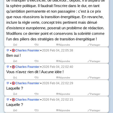
de manquer d’électricité, de blackout ; depuis, il a disparu de
la sphère politique. Il faudrait l’inscrire dans le dur, en tant
qu’ambition permanente et non passagère : c’est à ce prix
que nous réussirons la transition énergétique. En revanche,
inclure la règle verte, concept très pertinent mais dénué
d’existence européenne, poserait un problème de rédaction.
Modifions ce dernier point et conservons la sobriété comme
l’un des piliers des stratégies de transition énergétique !
👍
0
👎
0
💬Répondre
🔗Partager
💬
•
Charles Fournier
•
2026 Feb 04, 22:05:38
Ben oui !
👍
0
👎
0
💬Répondre
🔗Partager
💬
•
Charles Fournier
•
2026 Feb 04, 22:02:40
Vous n’avez rien dit ! Aucune idée !
👍
1
👎
0
💬Répondre
🔗Partager
💬
•
Charles Fournier
•
2026 Feb 04, 22:02:29
Laquelle ?
👍
3
👎
0
💬Répondre
🔗Partager
💬
•
Charles Fournier
•
2026 Feb 04, 22:02:15
Laquelle ?
👍
0
👎
3
💬Répondre
🔗Partager