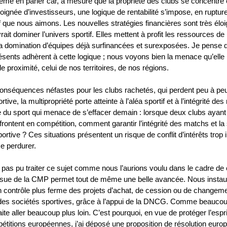
même en parler car, à mesure que la propriété des clubs se concentre 
ignée d’investisseurs, une logique de rentabilité s’impose, en ruptur
f que nous aimons. Les nouvelles stratégies financières sont très élo
vrait dominer l’univers sportif. Elles mettent à profit les ressources de
la domination d’équipes déjà surfinancées et surexposées. Je pense 
résents adhèrent à cette logique ; nous voyons bien la menace qu’elle
de proximité, celui de nos territoires, de nos régions.
onséquences néfastes pour les clubs rachetés, qui perdent peu à peu
ive, la multipropriété porte atteinte à l’aléa sportif et à l’intégrité de
e du sport qui menace de s’effacer demain : lorsque deux clubs ayant
ffrontent en compétition, comment garantir l’intégrité des matchs et la 
ortive ? Ces situations présentent un risque de conflit d’intérêts trop
se perdurer.
pas pu traiter ce sujet comme nous l’aurions voulu dans le cadre de 
issue de la CMP permet tout de même une belle avancée. Nous insta
contrôle plus ferme des projets d’achat, de cession ou de changem
 des sociétés sportives, grâce à l’appui de la DNCG. Comme beaucou
ite aller beaucoup plus loin. C’est pourquoi, en vue de protéger l’espri
étitions européennes, j’ai déposé une proposition de résolution euro