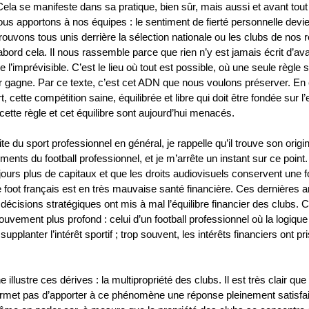
la se manifeste dans sa pratique, bien sûr, mais aussi et avant tout
us apportons à nos équipes : le sentiment de fierté personnelle devient
ouvons tous unis derrière la sélection nationale ou les clubs de nos 
’abord cela. Il nous rassemble parce que rien n’y est jamais écrit d’av
e l’imprévisible. C’est le lieu où tout est possible, où une seule règle s
r gagne. Par ce texte, c’est cet ADN que nous voulons préserver. En e
 cette compétition saine, équilibrée et libre qui doit être fondée sur l’e
ette règle et cet équilibre sont aujourd’hui menacés.
aite du sport professionnel en général, je rappelle qu’il trouve son orig
ents du football professionnel, et je m’arrête un instant sur ce point. 
ours plus de capitaux et que les droits audiovisuels conservent une f
 foot français est en très mauvaise santé financière. Ces dernières 
décisions stratégiques ont mis à mal l’équilibre financier des clubs. 
uvement plus profond : celui d’un football professionnel où la logiq
supplanter l’intérêt sportif ; trop souvent, les intérêts financiers ont pr
llustre ces dérives : la multipropriété des clubs. Il est très clair que
ermet pas d’apporter à ce phénomène une réponse pleinement satisfai