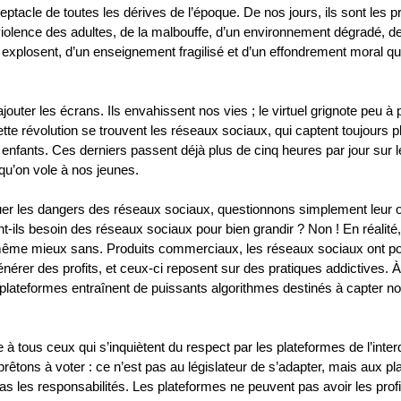
ceptacle de toutes les dérives de l’époque. De nos jours, ils sont les 
 violence des adultes, de la malbouffe, d’un environnement dégradé, d
 explosent, d’un enseignement fragilisé et d’un effondrement moral qui
 ajouter les écrans. Ils envahissent nos vies ; le virtuel grignote peu à p
te révolution se trouvent les réseaux sociaux, qui captent toujours pl
s enfants. Ces derniers passent déjà plus de cinq heures par jour sur 
 qu’on vole à nos jeunes.
er les dangers des réseaux sociaux, questionnons simplement leur o
t-ils besoin des réseaux sociaux pour bien grandir ? Non ! En réalité, 
ême mieux sans. Produits commerciaux, les réseaux sociaux ont po
nérer des profits, et ceux-ci reposent sur des pratiques addictives. 
 plateformes entraînent de puissants algorithmes destinés à capter not
e à tous ceux qui s’inquiètent du respect par les plateformes de l’inter
êtons à voter : ce n’est pas au législateur de s’adapter, mais aux pl
as les responsabilités. Les plateformes ne peuvent pas avoir les prof