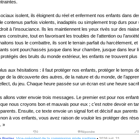
ntraintes.
ociaux isolent, ils éloignent du réel et enferment nos enfants dans d
 de contenus parfois violents, inadaptés ou simplement trop durs pour
 droit à l’insouciance. Ils les maintiennent les yeux rivés sur des niaise
ns construire, tout en favorisant les troubles de l’attention ou l’anxiété
itons tous le combattre, ils sont le terrain parfait du harcèlement, e
ants sont pourchassés jusque dans leur chambre, jusque dans leur lit 
 protégés des bruits du monde extérieur, les enfants ne trouvent plus 
plus aux hésitations : il faut protéger nos enfants, protéger le temps de
’âge de la découverte des autres, de la nature et du monde, de l’appre
’intellect, du jeu. Chaque heure passée sur un écran est une heure sacrif
s allons voter envoie trois messages. Le premier est pour nos enfants.
 que nous croyons bon et mauvais pour eux ; c’est notre devoir en tan
 parents. Ensuite, ce texte envoie un signal fort et décisif aux parent
e non à vos enfants, vous avez raison de vouloir les protéger des rés
. »
👎
0
💬Répondre
🔗
 Portier
,
Vice-président de la commission mixte paritaire
•
2026 juil. 21