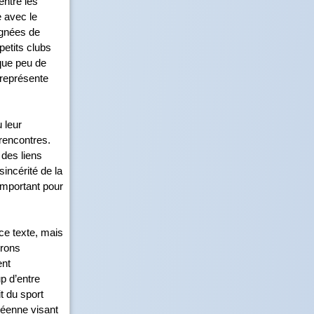
entre les
e avec le
ignées de
 petits clubs
que peu de
 représente
 leur
s rencontres.
 des liens
sincérité de la
 important pour
ce texte, mais
urons
ent
p d’entre
t du sport
péenne visant