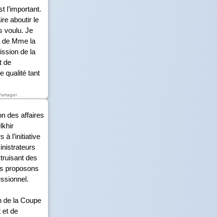
t l’important.
re aboutir le
s voulu. Je
e de Mme la
ission de la
t de
 qualité tant
Partager
on des affaires
lkhir
à l’initiative
inistrateurs
truisant des
us proposons
essionnel.
n de la Coupe
 et de