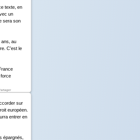
ce texte, en
avec un
e sera son
 ans, au
e. C’est le
 France
 force
Partager
accorder sur
droit européen.
urra entrer en
ais épargnés,