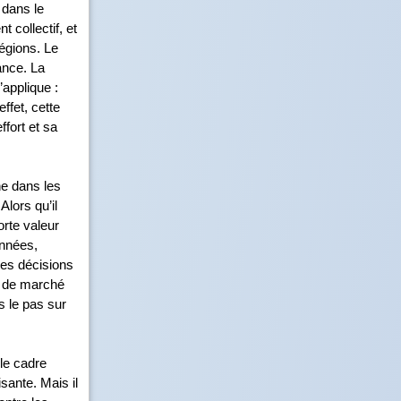
 dans le
 collectif, et
régions. Le
ance. La
’applique :
ffet, cette
ffort et sa
ine dans les
Alors qu’il
orte valeur
années,
Ces décisions
ue de marché
is le pas sur
 le cadre
sante. Mais il