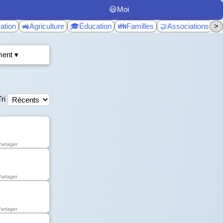
😃Moi
ation
🚜Agriculture
🎓Éducation
👪Familles
🤝Associations
>
♿
ent ▾
Tri
Partager
Partager
Partager