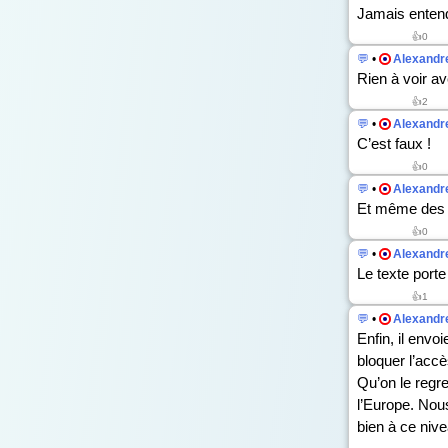
Jamais entendu
👍
0
💬
•
Alexandre
Rien à voir av
👍
2
💬
•
Alexandre
C’est faux !
👍
0
💬
•
Alexandre
Et même des 
👍
0
💬
•
Alexandre
Le texte porte
👍
1
💬
•
Alexandre
Enfin, il envo
bloquer l’accè
Qu’on le regr
l’Europe. Nou
bien à ce niv