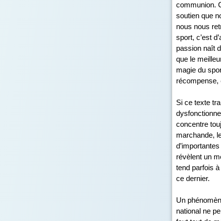
communion. Ce
soutien que no
nous nous retr
sport, c’est d
passion naît d
que le meilleu
magie du sport,
récompense, c
Si ce texte tr
dysfonctionnem
concentre touj
marchande, le
d’importantes 
révèlent un mo
tend parfois à 
ce dernier.
Un phénomène i
national ne p