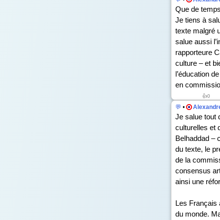
Que de temps f
Je tiens à sal
texte malgré 
salue aussi l
rapporteure C
culture – et b
l’éducation de
en commissio
👍
0
💬
•
Alexandre
Je salue tout 
culturelles et
Belhaddad – ce
du texte, le p
de la commiss
consensus art
ainsi une réfo
Les Français 
du monde. Mai