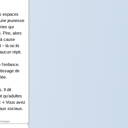
es espaces
 une jeunesse
ries qui
. Pire, alors
t à cause
– là où ils
aucun répit.
 l’enfance.
ntissage de
iée.
 Il dit
t qu’adultes
s : « Vous avez
eaux sociaux.
Partager