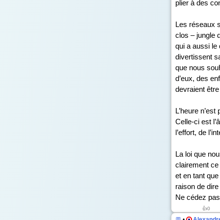
plier à des co
Les réseaux s
clos – jungle
qui a aussi le
divertissent sa
que nous souha
d’eux, des enf
devraient être
L’heure n’est 
Celle-ci est l
l’effort, de l
La loi que nou
clairement ce
et en tant que
raison de dir
Ne cédez pas
👍
0
💬
•
Alexandre