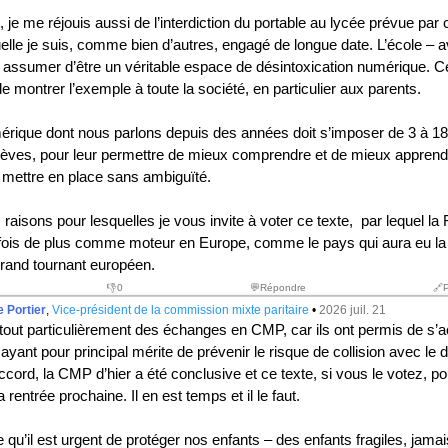
 je me réjouis aussi de l’interdiction du portable au lycée prévue par 
uelle je suis, comme bien d’autres, engagé de longue date. L’école – 
t assumer d’être un véritable espace de désintoxication numérique. C
 montrer l’exemple à toute la société, en particulier aux parents.
rique dont nous parlons depuis des années doit s’imposer de 3 à 18
lèves, pour leur permettre de mieux comprendre et de mieux apprendr
mettre en place sans ambiguïté.
s raisons pour lesquelles je vous invite à voter ce texte, par lequel la
 fois de plus comme moteur en Europe, comme le pays qui aura eu la
grand tournant européen.
👎
0
💬Répondre
🔗
 Portier
,
Vice-président de la commission mixte paritaire
•
2026 juil. 21
e tout particulièrement des échanges en CMP, car ils ont permis de s’
ayant pour principal mérite de prévenir le risque de collision avec le 
cord, la CMP d’hier a été conclusive et ce texte, si vous le votez, po
a rentrée prochaine. Il en est temps et il le faut.
rce qu’il est urgent de protéger nos enfants – des enfants fragiles, jam