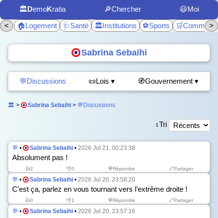
🏛️
D
emo
K
ratia
🔎Chercher
😃Moi
<
🏠Logement
🩺Santé
🏛️Institutions
⚽Sports
🛒Commerc
>
Sabrina Sebaihi
💬Discussions
📜Lois ▾
🧭Gouvernement ▾
🏛️
>
Sabrina Sebaihi
>
💬Discussions
↕️Tri
💬
•
Sabrina Sebaihi
•
2026 Jul 21, 00:23:38
Absolument pas !
👍
2
👎
0
💬Répondre
🔗Partager
💬
•
Sabrina Sebaihi
•
2026 Jul 20, 23:58:20
C’est ça, parlez en vous tournant vers l’extrême droite !
👍
0
👎
1
💬Répondre
🔗Partager
💬
•
Sabrina Sebaihi
•
2026 Jul 20, 23:57:16