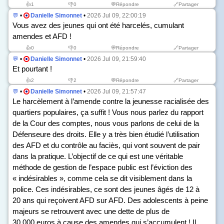
👍
1
👎
0
💬Répondre
🔗Partager
💬
•
Danielle Simonnet
•
2026 Jul 09, 22:00:19
Vous avez des jeunes qui ont été harcelés, cumulant
amendes et AFD !
👍
0
👎
0
💬Répondre
🔗Partager
💬
•
Danielle Simonnet
•
2026 Jul 09, 21:59:40
Et pourtant !
👍
2
👎
2
💬Répondre
🔗Partager
💬
•
Danielle Simonnet
•
2026 Jul 09, 21:57:47
Le harcèlement à l’amende contre la jeunesse racialisée des
quartiers populaires, ça suffit ! Vous nous parlez du rapport
de la Cour des comptes, nous vous parlons de celui de la
Défenseure des droits. Elle y a très bien étudié l’utilisation
des AFD et du contrôle au faciès, qui vont souvent de pair
dans la pratique. L’objectif de ce qui est une véritable
méthode de gestion de l’espace public est l’éviction des
« indésirables », comme cela se dit visiblement dans la
police. Ces indésirables, ce sont des jeunes âgés de 12 à
20 ans qui reçoivent AFD sur AFD. Des adolescents à peine
majeurs se retrouvent avec une dette de plus de
30 000 euros à cause des amendes qui s’accumulent ! Il