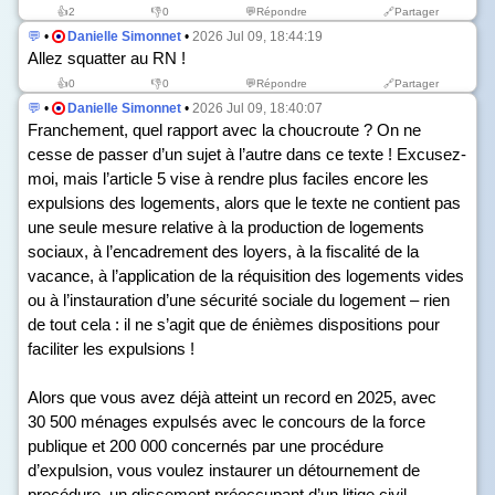
👍
2
👎
0
💬Répondre
🔗Partager
💬
•
Danielle Simonnet
•
2026 Jul 09, 18:44:19
Allez squatter au RN !
👍
0
👎
0
💬Répondre
🔗Partager
💬
•
Danielle Simonnet
•
2026 Jul 09, 18:40:07
Franchement, quel rapport avec la choucroute ? On ne
cesse de passer d’un sujet à l’autre dans ce texte ! Excusez-
moi, mais l’article 5 vise à rendre plus faciles encore les
expulsions des logements, alors que le texte ne contient pas
une seule mesure relative à la production de logements
sociaux, à l’encadrement des loyers, à la fiscalité de la
vacance, à l’application de la réquisition des logements vides
ou à l’instauration d’une sécurité sociale du logement – rien
de tout cela : il ne s’agit que de énièmes dispositions pour
faciliter les expulsions !
Alors que vous avez déjà atteint un record en 2025, avec
30 500 ménages expulsés avec le concours de la force
publique et 200 000 concernés par une procédure
d’expulsion, vous voulez instaurer un détournement de
procédure, un glissement préoccupant d’un litige civil