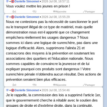
💬
•
Danielle Simonnet
•
2026 Jul 08, 16:57:11
Vous voulez mettre les jeunes en prison !
👍
1
👎
2
💬Répondre
🔗Partager
💬
•
Danielle Simonnet
•
2026 Jul 08, 15:55:29
Nous ne contestons pas la nécessité de sanctionner le port
ou le transport illégal de ce type de matériel, mais quelle
démonstration nous est-il apporté que ce changement
empêchera réellement les usages dangereux ? Nous
sommes ici dans une logique de surenchère, pas dans une
logique d’efficacité. Alors, supprimons l’alinéa 21 et
consacrons des moyens à la prévention en soutenant les
associations des quartiers et l’éducation nationale. Nous
sommes capables de convaincre la jeunesse et de lui
expliquer pourquoi ces produits sont dangereux ! Votre
surenchère pénale n’obtiendra aucun résultat. Des actions de
prévention seraient bien plus efficaces.
👍
0
👎
0
💬Répondre
🔗Partager
💬
•
Danielle Simonnet
•
2026 Jul 08, 15:54:46
Je le rappelle, la commission des lois a supprimé l’article 1
er
,
que le gouvernement cherche à rétablir avec le soutien des
groupes de droite et d’extrême droite, dans la continuité,