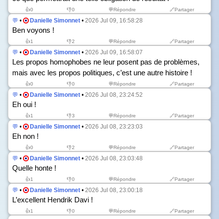
👍
0
👎
0
💬Répondre
🔗Partager
💬
•
Danielle Simonnet
•
2026 Jul 09, 16:58:28
Ben voyons !
👍
1
👎
2
💬Répondre
🔗Partager
💬
•
Danielle Simonnet
•
2026 Jul 09, 16:58:07
Les propos homophobes ne leur posent pas de problèmes,
mais avec les propos politiques, c’est une autre histoire !
👍
0
👎
0
💬Répondre
🔗Partager
💬
•
Danielle Simonnet
•
2026 Jul 08, 23:24:52
Eh oui !
👍
1
👎
3
💬Répondre
🔗Partager
💬
•
Danielle Simonnet
•
2026 Jul 08, 23:23:03
Eh non !
👍
0
👎
2
💬Répondre
🔗Partager
💬
•
Danielle Simonnet
•
2026 Jul 08, 23:03:48
Quelle honte !
👍
1
👎
0
💬Répondre
🔗Partager
💬
•
Danielle Simonnet
•
2026 Jul 08, 23:00:18
L’excellent Hendrik Davi !
👍
1
👎
0
💬Répondre
🔗Partager