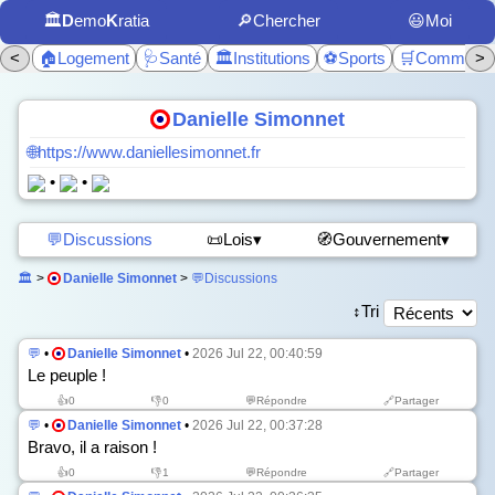
🏛️
D
emo
K
ratia
🔎Chercher
😃Moi
<
🏠Logement
🩺Santé
🏛️Institutions
⚽Sports
🛒Commerc
>
Danielle Simonnet
🌐https://www.daniellesimonnet.fr
•
•
💬Discussions
📜Lois▾
🧭Gouvernement▾
🏛️
>
Danielle Simonnet
>
💬Discussions
↕️Tri
💬
•
Danielle Simonnet
•
2026 Jul 22, 00:40:59
Le peuple !
👍
0
👎
0
💬Répondre
🔗Partager
💬
•
Danielle Simonnet
•
2026 Jul 22, 00:37:28
Bravo, il a raison !
👍
0
👎
1
💬Répondre
🔗Partager