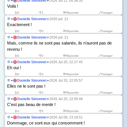
💬
•
Danielle Simonnet
•
2026 Jul 22, 00:36:35
Voilà !
👍
0
👎
1
💬Répondre
🔗Partager
💬
•
Danielle Simonnet
•
2026 juil. 21
Exactement !
👍
0
👎
0
💬Répondre
🔗Partager
💬
•
Danielle Simonnet
•
2026 juil. 21
Mais, comme ils ne sont pas salariés, ils n’auront pas de
revenu !
👍
0
👎
0
💬Répondre
🔗Partager
💬
•
Danielle Simonnet
•
2026 Jul 20, 22:27:45
Eh oui !
👍
0
👎
0
💬Répondre
🔗Partager
💬
•
Danielle Simonnet
•
2026 Jul 20, 22:05:57
Elles ne le sont pas !
👍
2
👎
0
💬Répondre
🔗Partager
💬
•
Danielle Simonnet
•
2026 Jul 20, 22:05:48
C’est pas beau de mentir !
👍
1
👎
0
💬Répondre
🔗Partager
💬
•
Danielle Simonnet
•
2026 Jul 09, 23:18:51
Dommage, ce sont eux qui consomment !