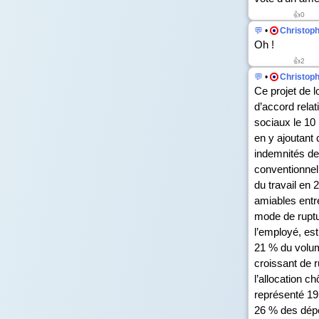
👍
0
💬
•
Christop
Oh !
👍
2
💬
•
Christop
Ce projet de l
d’accord rela
sociaux le 10 
en y ajoutant 
indemnités de 
conventionnell
du travail en 
amiables entre
mode de ruptu
l’employé, est
21 % du volum
croissant de r
l’allocation c
représenté 19 
26 % des dépe