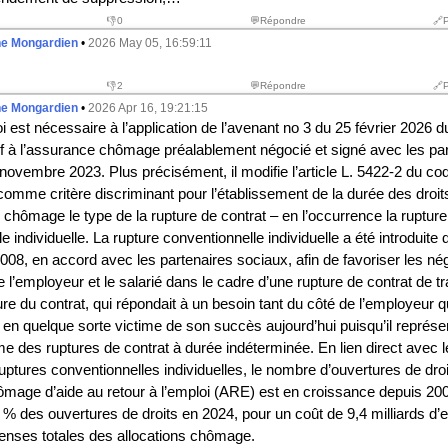
👎
0
💬Répondre
🔗
he Mongardien
•
2026 May 05, 16:59:11
👎
2
💬Répondre
🔗
he Mongardien
•
2026 Apr 16, 19:21:15
oi est nécessaire à l’application de l’avenant n
o
3 du 25 février 2026 d
tif à l’assurance chômage préalablement négocié et signé avec les pa
novembre 2023. Plus précisément, il modifie l’article L. 5422-2 du cod
comme critère discriminant pour l’établissement de la durée des droit
chômage le type de la rupture de contrat – en l’occurrence la rupture
e individuelle. La rupture conventionnelle individuelle a été introduite
2008, en accord avec les partenaires sociaux, afin de favoriser les né
 l’employeur et le salarié dans le cadre d’une rupture de contrat de tr
re du contrat, qui répondait à un besoin tant du côté de l’employeur 
 en quelque sorte victime de son succès aujourd’hui puisqu’il représe
e des ruptures de contrat à durée indéterminée. En lien direct avec 
uptures conventionnelles individuelles, le nombre d’ouvertures de droi
hômage d’aide au retour à l’emploi (ARE) est en croissance depuis 2008
% des ouvertures de droits en 2024, pour un coût de 9,4 milliards d’e
nses totales des allocations chômage.