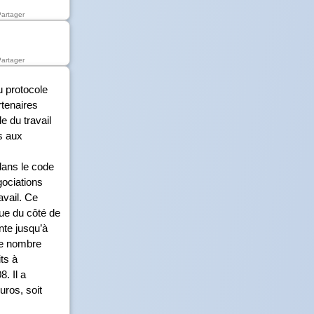
Partager
Partager
u protocole
rtenaires
e du travail
s aux
 dans le code
gociations
avail. Ce
que du côté de
nte jusqu’à
le nombre
ts à
. Il a
uros, soit