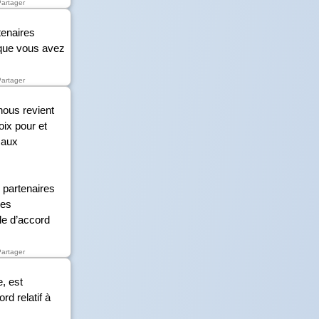
Partager
tenaires
e que vous avez
Partager
nous revient
oix pour et
 aux
 partenaires
les
le d’accord
Partager
, est
rd relatif à