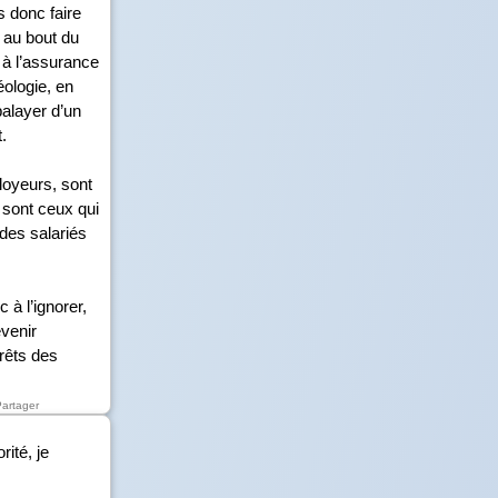
s donc faire
 au bout du
f à l’assurance
éologie, en
balayer d’un
.
loyeurs, sont
s sont ceux qui
 des salariés
 à l’ignorer,
évenir
érêts des
Partager
ité, je