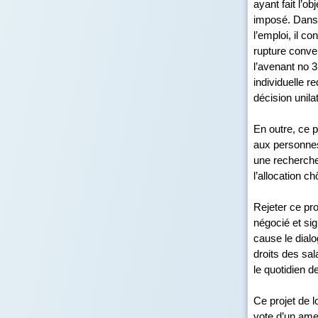
ayant fait l’o
imposé. Dans u
l’emploi, il 
rupture conven
l’avenant n
o
3 
individuelle r
décision unila
En outre, ce p
aux personnes
une recherche 
l’allocation c
Rejeter ce pro
négocié et sig
cause le dialo
droits des sal
le quotidien 
Ce projet de l
vote d’un am