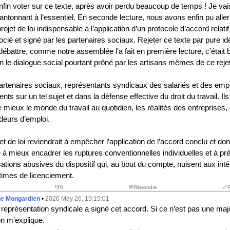
nfin voter sur ce texte, après avoir perdu beaucoup de temps ! Je vai
ntonnant à l’essentiel. En seconde lecture, nous avons enfin pu aller
rojet de loi indispensable à l’application d’un protocole d’accord relati
ié et signé par les partenaires sociaux. Rejeter ce texte par pure id
débattre, comme notre assemblée l’a fait en première lecture, c’était 
 le dialogue social pourtant prôné par les artisans mêmes de ce rejet
 partenaires sociaux, représentants syndicaux des salariés et des emp
ents sur un tel sujet et dans la défense effective du droit du travail. Il
 mieux le monde du travail au quotidien, les réalités des entreprises,
eurs d’emploi.
jet de loi reviendrait à empêcher l’application de l’accord conclu et donc
se à mieux encadrer les ruptures conventionnelles individuelles et à pr
isations abusives du dispositif qui, au bout du compte, nuisent aux int
imes de licenciement.
👎
0
💬Répondre
🔗
he Mongardien
•
2026 May 26, 19:15:01
représentation syndicale a signé cet accord. Si ce n’est pas une major
n m’explique.