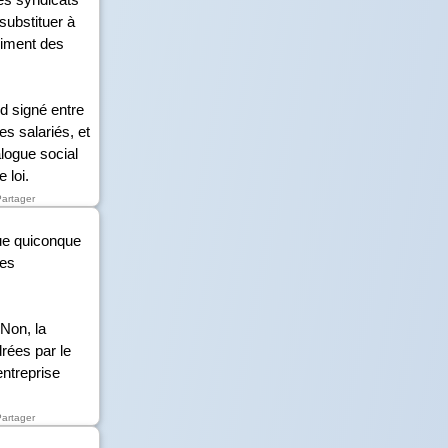
substituer à
triment des
rd signé entre
es salariés, et
logue social
 loi.
Partager
que quiconque
des
 Non, la
drées par le
entreprise
Partager