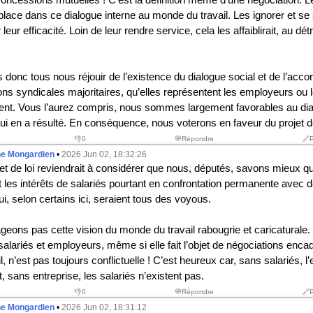
 place dans ce dialogue interne au monde du travail. Les ignorer et se 
 leur efficacité. Loin de leur rendre service, cela les affaiblirait, au dé
donc tous nous réjouir de l’existence du dialogue social et de l’acco
ons syndicales majoritaires, qu’elles représentent les employeurs ou l
nt. Vous l’aurez compris, nous sommes largement favorables au dia
qui en a résulté. En conséquence, nous voterons en faveur du projet de
👎
0
💬Répondre
🔗
he Mongardien
•
2026 Jun 02, 18:32:26
ojet de loi reviendrait à considérer que nous, députés, savons mieux 
t les intérêts de salariés pourtant en confrontation permanente avec 
, selon certains ici, seraient tous des voyous.
eons pas cette vision du monde du travail rabougrie et caricaturale.
 salariés et employeurs, même si elle fait l’objet de négociations enca
l, n’est pas toujours conflictuelle ! C’est heureux car, sans salariés, l’
t, sans entreprise, les salariés n’existent pas.
👎
0
💬Répondre
🔗
he Mongardien
•
2026 Jun 02, 18:31:12