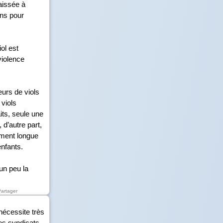
aissée à
ans pour
ol est
violence
urs de viols
 viols
its, seule une
 d’autre part,
mment longue
enfants.
un peu la
Partager
nécessite très
es syndicats