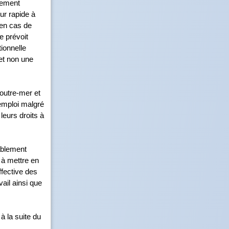
ciement
ur rapide à
 en cas de
e prévoit
ionnelle
 et non une
’outre-mer et
 emploi malgré
leurs droits à
lablement
 à mettre en
ffective des
ail ainsi que
à la suite du