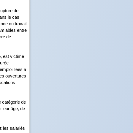
 rupture de
Dans le cas
code du travail
amiables entre
bre de
, est victime
durée
’emploi liées à
es ouvertures
locations
e catégorie de
 leur âge, de
 les salariés