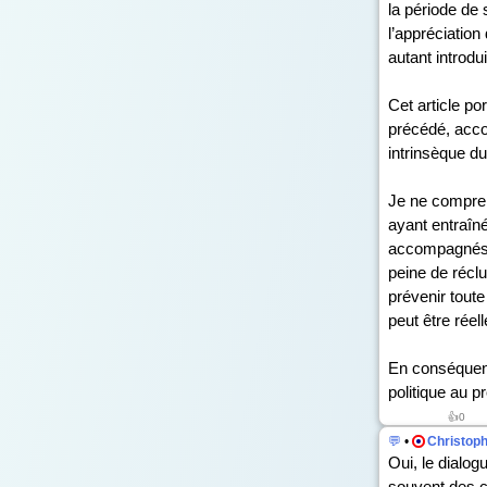
la période de
l’appréciation
autant introd
Cet article po
précédé, accom
intrinsèque du 
Je ne compren
ayant entraîné
accompagnés d’
peine de réclus
prévenir tout
peut être réel
En conséquenc
politique au p
👍
0
💬
•
Christop
Oui, le dialog
souvent des c