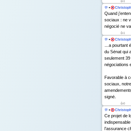
👍
1
💬
•
Christop
Quand j’enten
sociaux : ne v
négocié ne vau
👍
1
💬
•
Christop
…a pourtant ét
du Sénat qui a
seulement 39 
négociations e
Favorable à ce
sociaux, notre
amendements p
signé.
👍
0
💬
•
Christop
Ce projet de l
indispensable 
l’assurance c