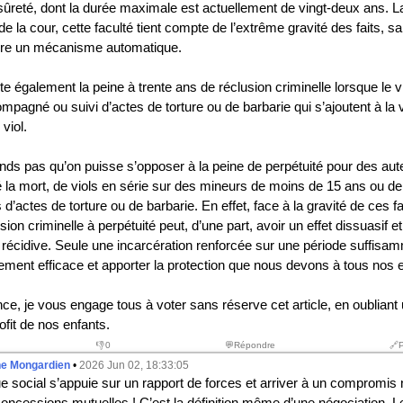
 sûreté, dont la durée maximale est actuellement de vingt-deux ans. L
 de la cour, cette faculté tient compte de l’extrême gravité des faits, s
uire un mécanisme automatique.
rte également la peine à trente ans de réclusion criminelle lorsque le vi
pagné ou suivi d’actes de torture ou de barbarie qui s’ajoutent à la 
viol.
ds pas qu’on puisse s’opposer à la peine de perpétuité pour des aute
 la mort, de viols en série sur des mineurs de moins de 15 ans ou de
actes de torture ou de barbarie. En effet, face à la gravité de ces fa
ion criminelle à perpétuité peut, d’une part, avoir un effet dissuasif et,
e récidive. Seule une incarcération renforcée sur une période suffisa
lement efficace et apporter la protection que nous devons à tous nos 
e, je vous engage tous à voter sans réserve cet article, en oubliant 
rofit de nos enfants.
👎
0
💬Répondre
🔗
he Mongardien
•
2026 Jun 02, 18:33:05
ue social s’appuie sur un rapport de forces et arriver à un compromis 
oncessions mutuelles ! C’est la définition même d’une négociation. L