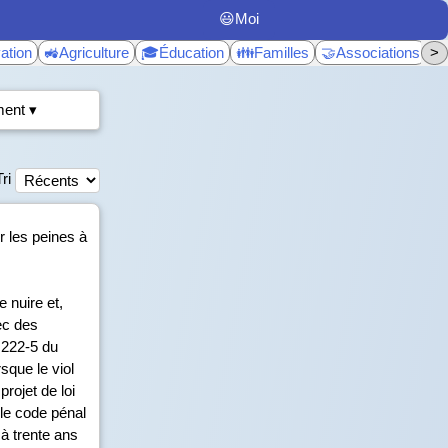
😃Moi
ation
🚜Agriculture
🎓Éducation
👪Familles
🤝Associations
>
♿
ent ▾
Tri
r les peines à
 nuire et,
ec des
e 222-5 du
sque le viol
rojet de loi
 le code pénal
 à trente ans