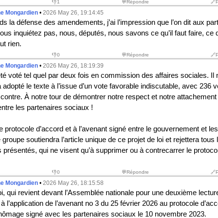
👎
1
💬Répondre
🔗
he Mongardien
•
2026 May 26, 19:14:45
ds la défense des amendements, j’ai l’impression que l’on dit aux par
ous inquiétez pas, nous, députés, nous savons ce qu’il faut faire, c
t rien.
👎
0
💬Répondre
🔗
he Mongardien
•
2026 May 26, 18:19:39
é voté tel quel par deux fois en commission des affaires sociales. Il 
 adopté le texte à l’issue d’un vote favorable indiscutable, avec 236 v
contre. À notre tour de démontrer notre respect et notre attachement
ntre les partenaires sociaux !
 protocole d’accord et à l’avenant signé entre le gouvernement et les
 groupe soutiendra l’article unique de ce projet de loi et rejettera tous 
résentés, qui ne visent qu’à supprimer ou à contrecarrer le protoco
👎
0
💬Répondre
🔗
he Mongardien
•
2026 May 26, 18:15:58
oi, qui revient devant l’Assemblée nationale pour une deuxième lecture
à l’application de l’avenant n
o
3 du 25 février 2026 au protocole d’acco
hômage signé avec les partenaires sociaux le 10 novembre 2023.