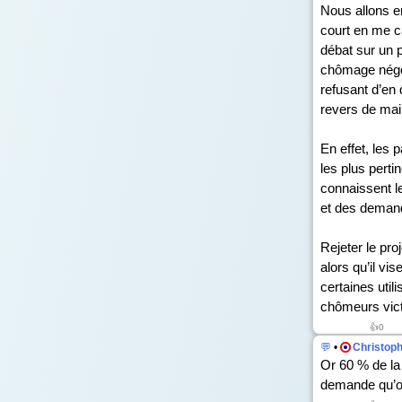
Nous allons e
court en me ca
débat sur un p
chômage négoc
refusant d’en 
revers de main
En effet, les
les plus pertin
connaissent le
et des demand
Rejeter le pro
alors qu’il vi
certaines util
chômeurs vict
👍
0
💬
•
Christop
Or 60 % de la 
demande qu’o