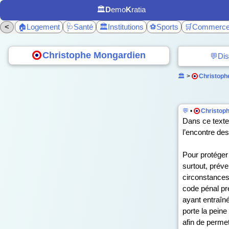
🏛️
D
emo
K
ratia
<
🏠Logement
🩺Santé
🏛️Institutions
⚽Sports
🛒Commerc
Christophe Mongardien
💬Dis
🏛️
>
Christoph
💬
•
Christop
Dans ce texte 
l’encontre des
Pour protéger
surtout, préve
circonstances 
code pénal pré
ayant entraîné
porte la peine
afin de permet