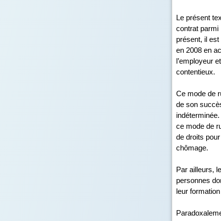
Le présent tex
contrat parmi 
présent, il es
en 2008 en ac
l’employeur et
contentieux.
Ce mode de ru
de son succès
indéterminée. 
ce mode de ru
de droits pour
chômage.
Par ailleurs, 
personnes dont
leur formation
Paradoxalemen