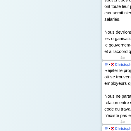
ont toute leur
eux serait nier
salariés.
Nous devrions 
les organisati
le gouverneme
et à l’accord 
👍
0
💬
•
Christop
Rejeter le pr
où se trouven
employeurs qui
Nous ne partag
relation entre
code du travai
n’existe pas e
👍
0
💬
•
Christop