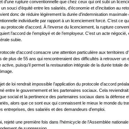
bjet d’une rupture conventionnelle que chez ceux qui ont subi un licen
n souci d’équité entre les salariés, d’économie et d’incitation au reto
convient donc de réduire légèrement la durée d’indemnisation maximale
tionnelle individuelle par rapport à un licenciement forcé. C’est ce qu
au protocole d’accord. À l’inverse du licenciement, la rupture convent
equiert l’accord de l’employé et de l’employeur. C’est un acte négocié,
térale subie.
rotocole d’accord consacre une attention particulière aux territoires d
 de plus de 55 ans qui rencontreraient des difficultés à retrouver un
active, puisqu’il permet la restauration intégrale de la durée totale de 
hômage.
jet de loi rendrait impossible l’application du protocole d’accord préa
né entre le gouvernement et les partenaires sociaux. Cela reviendrait
gue social et la pertinence des partenaires sociaux dans la défense e
ariés, alors que ce sont eux qui connaissent le mieux le monde du trav
des entreprises, des salariés et des demandeurs d’emploi.
oi, rejeté une première fois dans l’hémicycle de l’Assemblée nationale 
endement de suppression,…