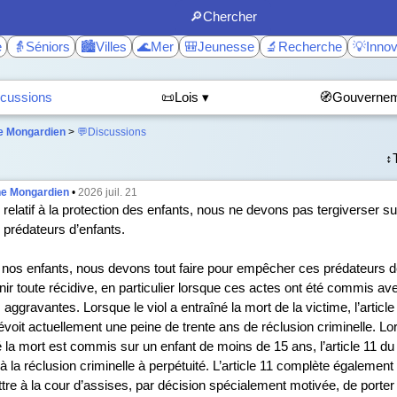
🔎Chercher
e
👵Séniors
🏙️Villes
🌊Mer
🎒Jeunesse
🔬Recherche
💡Innov
cussions
📜Lois ▾
🧭Gouvernem
e Mongardien
>
💬Discussions
↕️
he Mongardien
•
2026 juil. 21
relatif à la protection des enfants, nous ne devons pas tergiverser su
 prédateurs d’enfants.
 nos enfants, nous devons tout faire pour empêcher ces prédateurs de
nir toute récidive, en particulier lorsque ces actes ont été commis av
aggravantes. Lorsque le viol a entraîné la mort de la victime, l’articl
voit actuellement une peine de trente ans de réclusion criminelle. Lor
 la mort est commis sur un enfant de moins de 15 ans, l’article 11 du p
 à la réclusion criminelle à perpétuité. L’article 11 complète également
tre à la cour d’assises, par décision spécialement motivée, de porter