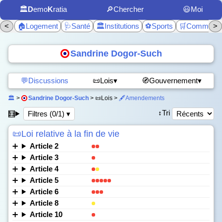
🏛️
D
emo
K
ratia
🔎Chercher
😃Moi
<
🏠Logement
🩺Santé
🏛️Institutions
⚽Sports
🛒Commerc
>
Sandrine Dogor-Such
💬Discussions
📜Lois▾
🧭Gouvernement▾
🏛️
>
Sandrine Dogor-Such
> 📜Lois >
🖋️Amendements
↕️Tri
🧮
Filtres (0/1) ▾
📜Loi relative à la fin de vie
Article 2
Article 3
Article 4
Article 5
Article 6
Article 8
Article 10