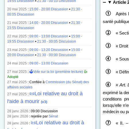
19:55 Discussion
•
21:30 - 00:10 Discussion
Article 
20 mai 2025
:
15:00 - 20:00 Discussion
•
21:30 -
Après l
00:05 Discussion
santé publiqu
21 mai 2025
:
14:00 - 20:00 Discussion
•
21:30 -
23:55 Discussion
« Sect
22 mai 2025
:
09:00 - 13:00 Discussion
•
15:00 -
19:55 Discussion
•
21:30 - 00:05 Discussion
« Droit
23 mai 2025
:
09:00 - 13:20 Discussion
•
15:00 -
20:00 Discussion
•
21:30 - 00:00 Discussion
« Sous
24 mai 2025
:
09:00 - 13:00 Discussion
« Défin
27 mai 2025
:
🗳️Vote sur la loi (première lecture)
👍
Adopté
27 mai 2025
: Confiée à
Commission (du Sénat) des
«
Art.
affaires sociales
exprimé la de
📜Loi relative au droit à
27 mai 2025
:
conditions pr
l'aide à mourir
(v3)
lorsqu’elle n
28 janv. 2026
:
09:00 Discussion
médecin ou par
28 janv. 2026
: rejetée par
Sénat
📜Loi relative au droit à
« II. 
28 janv. 2026
: