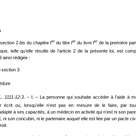
5
er
er
er
 section 2
bis
du chapitre I
du titre I
du livre I
de la première par
que, telle qu’elle résulte de l’article 2 de la présente loi, est co
 ainsi rédigée :
‑section 3
édure
L.
1111
‑
12
‑
3
. – I. – La personne qui souhaite accéder à l’aide à mou
 écrit ou, lorsqu’elle n’est pas en mesure de le faire, par to
dapté à ses capacités, à un médecin en activité qui n’est ni son parent
, ni son concubin, ni le partenaire auquel elle est liée par un pacte civi
oit.