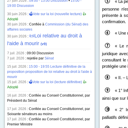
27 juin 2026
:
09:00 - 13:00 Discussion
•
15:00 -
«
La pe
19:00 Discussion
personne n’e
30 juin 2026
:
🗳️Vote sur la loi (nouvelle lecture)
👍
présente à so
Adopté
confirmation.
30 juin 2026
: Confiée à
Commission (du Sénat) des
affaires sociales
« Une 
📜Loi relative au droit à
30 juin 2026
:
l'aide à mourir
(v9)
« Le m
7 juil. 2026
:
09:00 Discussion
juridique ave
7 juil. 2026
: rejetée par
Sénat
consultant le
r
protégée une 
15 juil. 2026
:
15:00 - 19:55 Lecture définitive de la
proposition proposition de loi relative au droit à l'aide à
mourir
« II. –
15 juil. 2026
:
🗳️Vote sur la loi (lecture définitive)
👍
Adopté
« 1° In
16 juil. 2026
: Confiée au Conseil Constitutionnel, par
ainsi que sur l
Président du Sénat
17 juil. 2026
: Confiée au Conseil Constitutionnel, par
« 2° I
Soixante sénateurs au moins
palliatifs défi
17 juil. 2026
: Confiée au Conseil Constitutionnel, par
Premier Ministre