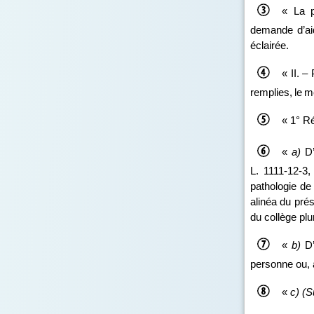
« La p
demande d’ai
éclairée.
« II. –
remplies
, le 
« 1°
Ré
«
a)
D’
L. 1111‑12‑3,
pathologie de
alinéa du prés
du collège plu
«
b)
D’
personne ou, à
«
c)
(S