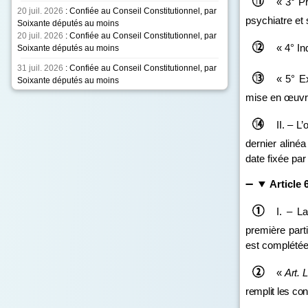
« 3° P
20 juil. 2026
: Confiée au Conseil Constitutionnel, par
psychiatre et 
Soixante députés au moins
20 juil. 2026
: Confiée au Conseil Constitutionnel, par
« 4° In
Soixante députés au moins
31 juil. 2026
: Confiée au Conseil Constitutionnel, par
« 5° E
Soixante députés au moins
mise en œuvr
II. – L
dernier alinéa
date fixée par
Article 
I. – L
première parti
est complétée 
«
Art.
L
remplit les con