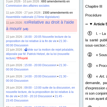
3 juin 2026 - 10 juin 2026
: 693 amendements en
Commission des affaires sociales
Chapitre III
11 juin 2026 - 27 juin 2026
: 1500 amendements en
Procédure
Assemblée nationale (17ème législature)
📜Relative au droit à l'aide
11 juin 2026
:
Article 
à mourir
(v8)
I. – La
22 juin 2026
:
16:00 - 20:05 Nouvelle lecture de la
la santé publi
proposition de loi relative à la fin de vie
•
21:30 -
sous‑section 3
00:00 Discussion
22 juin 2026
:
🗳️Vote sur la motion de rejet péalable,
déposée par M. Patrick Hetzel, de la loi (nouvelle
« Sous
lecture)
👎Rejeté
23 juin 2026
:
15:00 - 20:00 Discussion
•
21:30 -
« Proc
00:00 Discussion
«
Art.
24 juin 2026
:
14:00 - 20:00 Discussion
•
21:30 -
00:00 Discussion
demande, par
26 juin 2026
:
09:00 - 13:00 suite de la discussion, en
d’expression a
nouvelle lecture, de la proposition de loi relative à la
ni son conjoint
fin de vie
•
15:00 - 20:10 Discussion
•
21:45 -
ni son ayant dr
23:45 Discussion