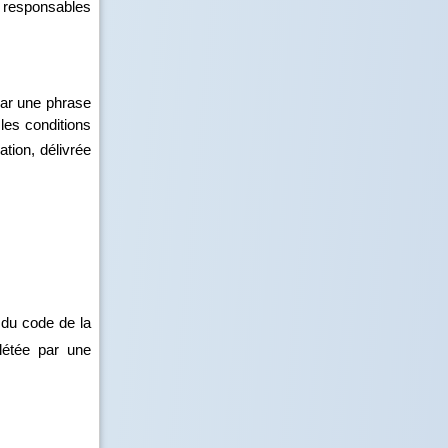
 responsables
par une phrase
 les conditions
ation, délivrée
 du code de la
plétée par une