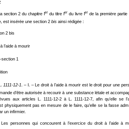
2
er
er
er
a section
2 du chapitre
I
du titre
I
du livre
I
de la première partie
e, est insérée une section 2
bis
ainsi rédigée :
ion 2
bis
 à l’aide à mourir
‑section 1
ition
L.
1111
‑
12
‑
1
. – I. – Le droit à l’aide à mourir est le droit pour une pe
mande d’être autorisée à recourir à une substance létale et accompa
évues aux articles L. 1111‑12‑2 à L. 1111‑12‑7, afin qu’elle se l’
’est physiquement pas en mesure de le faire, qu’elle se la fasse admi
 un infirmier.
– Les personnes qui concourent à l’exercice du droit à l’aide à
m