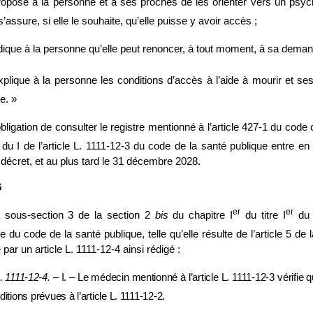
ropose à la personne et à ses proches de les orienter vers un psy
s’assure, si elle le souhaite, qu’elle puisse y avoir accès ;
dique à la personne qu’elle peut renoncer, à tout moment, à sa deman
xplique à la personne les conditions d’accès à l’aide à mourir et se
e. »
’obligation de consulter le registre mentionné à l’article 427‑1 du code 
 du I de l’article L. 1111‑12‑3 du code de la santé publique entre e
 décret, et au plus tard le 31 décembre 2028.
6
er
er
a sous‑section 3 de la section 2
bis
du chapitre I
du titre I
du l
e du code de la santé publique, telle qu’elle résulte de l’article 5 de l
par un article L. 1111‑12‑4 ainsi rédigé :
.
1111
‑
12
‑
4.
–
I.
–
Le médecin mentionné à l’article L.
1111
‑
12
‑
3
vérifie 
ditions prévues à l’article L.
1111
‑
12
‑
2.