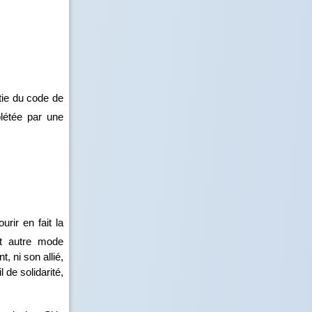
tie du code de
mplétée par une
rir en fait la
ut autre mode
, ni son allié,
l de solidarité,