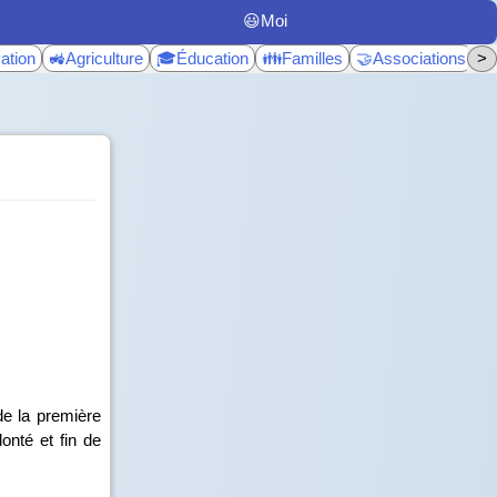
😃Moi
ation
🚜Agriculture
🎓Éducation
👪Familles
🤝Associations
>
♿
e la première
onté et fin de