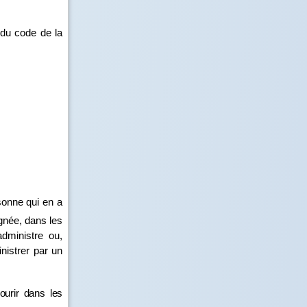
du code de la
rsonne qui en a
gnée, dans les
administre ou,
nistrer par un
ourir dans les