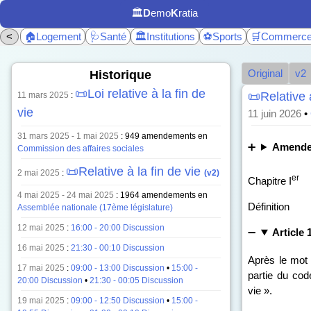
🏛️
D
emo
K
ratia
<
🏠Logement
🩺Santé
🏛️Institutions
⚽Sports
🛒Commerc
Original
v2
Historique
📜Loi relative à la fin de
📜Relative 
11 mars 2025
:
vie
11 juin 2026
•
31 mars 2025 - 1 mai 2025
: 949 amendements en
Amendem
Commission des affaires sociales
📜Relative à la fin de vie
2 mai 2025
:
(v2)
er
Chapitre I
4 mai 2025 - 24 mai 2025
: 1964 amendements en
Définition
Assemblée nationale (17ème législature)
12 mai 2025
:
16:00 - 20:00 Discussion
Article 
16 mai 2025
:
21:30 - 00:10 Discussion
Après le mot :
17 mai 2025
:
09:00 - 13:00 Discussion
•
15:00 -
partie du cod
20:00 Discussion
•
21:30 - 00:05 Discussion
vie ».
19 mai 2025
:
09:00 - 12:50 Discussion
•
15:00 -