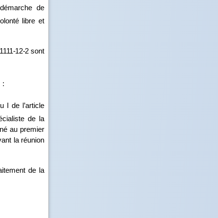
a démarche de
onté libre et
1111
‑
12
‑
2
sont
 :
I de l’article
cialiste de la
nné au premier
vant la réunion
raitement de la