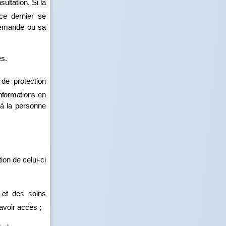
sultation. Si la
ce dernier se
 demande ou sa
s.
de protection
informations en
 à la personne
ion de celui‑ci
 et des soins
 avoir accès ;