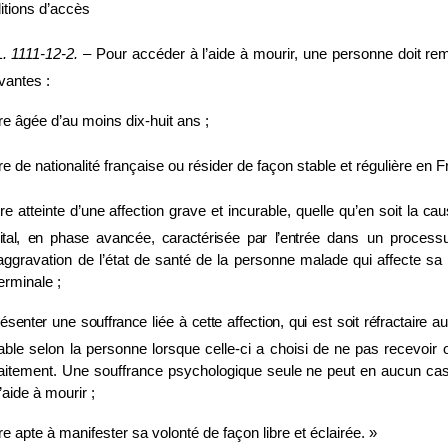
itions d’accès
L.
1111
‑
12
‑
2.
–
Pour accéder à l’aide à mourir, une personne doit remp
vantes :
re âgée d’au moins dix‑huit ans ;
re de nationalité française ou résider de façon stable et régulière en F
re atteinte d’une affection grave et incurable, quelle qu’en soit la
cau
vital, en phase avancée, caractérisée par l’entrée
dans un processus
aggravation de l’état de santé de la personne malade qui affecte sa q
erminale ;
ésenter une souffrance liée à cette affection, qui est soit réfractaire
aux
able selon la personne lorsque celle‑ci a choisi de ne pas recevoir 
raitement. Une souffrance psychologique seule ne peut en aucun ca
’aide à mourir ;
re apte à manifester sa volonté de façon libre et éclairée. »