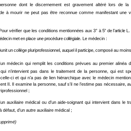
ersonne dont le discernement est gravement altéré lors de l
de à mourir ne peut pas être reconnue comme manifestant une vol
 Pour vérifier que les conditions mentionnées aux 3°
à
5° de l’article L.
médecin met en place une procédure collégiale
. Le médecin :
unit un collège pluriprofessionnel, auquel il participe, composé
au moins
un médecin qui remplit les conditions prévues au premier alinéa du 
 qui n’intervient pas dans le traitement de la personne, qui est spé
 celle-ci et qui n’a pas de lien hiérarchique avec le médecin mentio
ent II. Il examine la personne, sauf s’il ne l’estime pas nécessaire, a
riprofessionnel ;
un auxiliaire médical ou d’un aide‑soignant qui intervient dans le t
 défaut, d’un autre auxiliaire médical ;
upprimé)