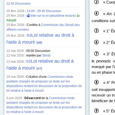
« Cond
22:45 Discussion
25 févr. 2026
:
14:00 - 20:40 Discussion
«
Art.
25 févr. 2026
:
🗳️Vote sur la loi (deuxième lecture)
👍
Adopté
conditions sui
25 févr. 2026
: Confiée à
Commission (du Sénat) des
affaires sociales
« 1° Êt
📜Loi relative au droit à
25 févr. 2026
:
l'aide à mourir
« 2° Êt
(v6)
12 mai 2026
:
09:00 Discussion
« 3° Êt
12 mai 2026
: rejetée par
Sénat
📜Loi relative au droit à
le pronostic 
12 mai 2026
:
marqué par l’
l'aide à mourir
(v7)
ou en phase t
19 mai 2026
: Création d'une
Commission mixte
paritaire chargée de proposer un texte sur les
«
4°
Pr
dispositions restant en discussion de la proposition de
soit insupport
loi relative à l'aide à mourir
recevoir un t
3 juin 2026
:
Désaccord
de la
Commission mixte
bénéficier de l
paritaire chargée de proposer un texte sur les
dispositions restant en discussion de la proposition de
« 5° Êt
loi relative à l'aide à mourir