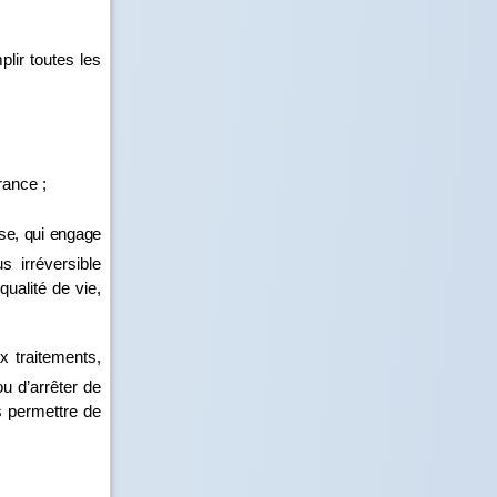
lir toutes les
rance ;
se, qui engage
 irréversible
ualité de vie,
 traitements,
ou d’arrêter de
s permettre de