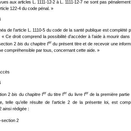
vues aux articles L.
1111
‑
12
‑
2 à L.
1111
‑
12
‑
7 ne
sont pas pénalement
rticle 122‑4 du code pénal. »
3
néa de l’article L. 1110‑5 du code de la santé publique est complété 
: « Ce droit comprend la possibilité d’accéder à l’aide à mourir dans
er
section 2
bis
du chapitre I
du présent titre et de recevoir une inform
e compréhensible par tous, concernant cette aide. »
accès
4
er
er
er
tion 2
bis
du chapitre I
du titre I
du livre I
de la première partie
e, telle qu’elle résulte de l’article 2 de la présente loi, est com
 ainsi rédigée :
‑section 2