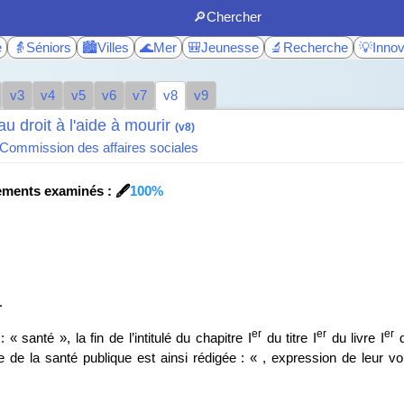
🔎Chercher
e
👵Séniors
🏙️Villes
🌊Mer
🎒Jeunesse
🔬Recherche
💡Innov
v3
v4
v5
v6
v7
v8
v9
au droit à l'aide à mourir
(v8)
Commission des affaires sociales
ents examinés : 🖋️
100%
1
er
er
er
 « santé », la fin de l’intitulé du chapitre I
du titre I
du livre I
d
e de la santé publique est ainsi rédigée : « , expression de leur vol