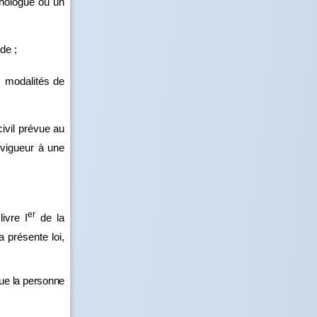
chologue ou un
de ;
s modalités de
civil prévue au
n vigueur à une
er
ivre I
de la
a présente loi,
que la personne