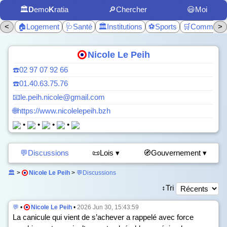
🏛️
D
emo
K
ratia
🔎Chercher
😃Moi
<
🏠Logement
🩺Santé
🏛️Institutions
⚽Sports
🛒Commerc
>
Nicole Le Peih
☎️02 97 07 92 66
☎️01.40.63.75.76
📧le.peih.nicole@gmail.com
🌐https://www.nicolelepeih.bzh
•
•
•
•
💬Discussions
📜Lois ▾
🧭Gouvernement ▾
🏛️
>
Nicole Le Peih
>
💬Discussions
↕️Tri
💬
•
Nicole Le Peih
•
2026 Jun 30, 15:43:59
La canicule qui vient de s’achever a rappelé avec force