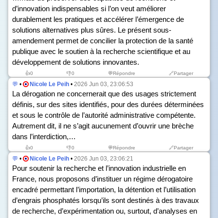
d’innovation indispensables si l’on veut améliorer
durablement les pratiques et accélérer l’émergence de
solutions alternatives plus sûres. Le présent sous-
amendement permet de concilier la protection de la santé
publique avec le soutien à la recherche scientifique et au
développement de solutions innovantes.
👍
0
👎
0
💬Répondre
🔗Partager
💬
•
Nicole Le Peih
•
2026 Jun 03, 23:06:53
La dérogation ne concernerait que des usages strictement
définis, sur des sites identifiés, pour des durées déterminées
et sous le contrôle de l’autorité administrative compétente.
Autrement dit, il ne s’agit aucunement d’ouvrir une brèche
dans l’interdiction,…
👍
0
👎
0
💬Répondre
🔗Partager
💬
•
Nicole Le Peih
•
2026 Jun 03, 23:06:21
Pour soutenir la recherche et l’innovation industrielle en
France, nous proposons d’instituer un régime dérogatoire
encadré permettant l’importation, la détention et l’utilisation
d’engrais phosphatés lorsqu’ils sont destinés à des travaux
de recherche, d’expérimentation ou, surtout, d’analyses en