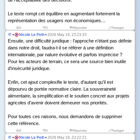
Le texte rompt cet équilibre en augmentant fortement la
représentation des usagers non économiques…
👍
0
👎
0
💬Répondre
🔗Partager
💬
•
Nicole Le Peih
•
2026 May 19, 23:23:33
Ensuite, une difficulté juridique : l’approche n’étant pas définie
dans notre droit, faudra-t-il se référer à une définition
internationale, par nature évolutive et parfois imprécise ?
Pour les acteurs de terrain, ce sera une source bien inutile
d’insécurité juridique.
Enfin, cet ajout complexifie le texte, d’autant qu’il est
dépourvu de portée normative claire. La souveraineté
alimentaire, la simplification et le soutien concret aux projets
agricoles d’avenir doivent demeurer nos priorités.
Pour toutes ces raisons, nous demandons de supprimer
cette référence.
👍
0
👎
0
💬Répondre
🔗Partager
💬
•
Nicole Le Peih
•
2026 May 19, 23:22:21