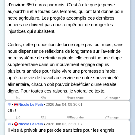
d’environ 650 euros par mois. C’est à elle que je pense
aujourd’hui et à toutes ces femmes, qui ont tant donné pour
notre agriculture. Les progrès accomplis ces dernières
années ne doivent pas nous empêcher de corriger les
injustices qui subsistent.
Certes, cette proposition de loi ne règle pas tout mais, sans
nous dispenser de réflexions de long terme sur l’avenir de
notre système de retraite agricole, elle constitue une étape
supplémentaire dans un mouvement engagé depuis
plusieurs années pour faire vivre une promesse simple :
après une vie de travail au service de notre souveraineté
alimentaire, chacun doit pouvoir bénéficier d’une retraite
digne. Pour toutes ces raisons, je voterai ce texte.
👍
0
👎
0
💬Répondre
🔗Partager
💬
•
Nicole Le Peih
•
2026 Jun 04, 09:30:01
Oh !
👍
0
👎
1
💬Répondre
🔗Partager
💬
•
Nicole Le Peih
•
2026 Jun 03, 23:30:07
Il vise à prévoir une période transitoire pour les engrais