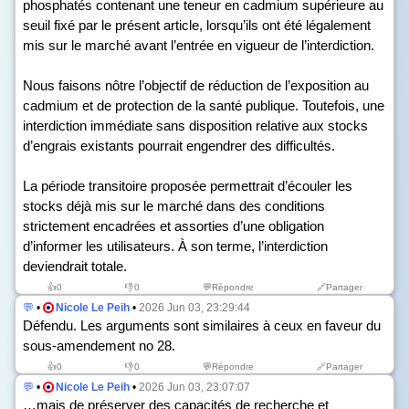
phosphatés contenant une teneur en cadmium supérieure au
seuil fixé par le présent article, lorsqu’ils ont été légalement
mis sur le marché avant l’entrée en vigueur de l’interdiction.
Nous faisons nôtre l’objectif de réduction de l’exposition au
cadmium et de protection de la santé publique. Toutefois, une
interdiction immédiate sans disposition relative aux stocks
d’engrais existants pourrait engendrer des difficultés.
La période transitoire proposée permettrait d’écouler les
stocks déjà mis sur le marché dans des conditions
strictement encadrées et assorties d’une obligation
d’informer les utilisateurs. À son terme, l’interdiction
deviendrait totale.
👍
0
👎
0
💬Répondre
🔗Partager
💬
•
Nicole Le Peih
•
2026 Jun 03, 23:29:44
Défendu. Les arguments sont similaires à ceux en faveur du
sous-amendement n
o
28.
👍
0
👎
0
💬Répondre
🔗Partager
💬
•
Nicole Le Peih
•
2026 Jun 03, 23:07:07
…mais de préserver des capacités de recherche et