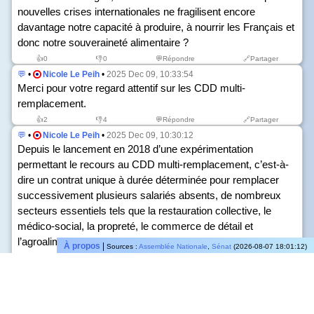
nouvelles crises internationales ne fragilisent encore
davantage notre capacité à produire, à nourrir les Français et
donc notre souveraineté alimentaire ?
👍
0
👎
0
💬Répondre
🔗Partager
💬
•
Nicole Le Peih
•
2025 Dec 09, 10:33:54
Merci pour votre regard attentif sur les CDD multi-
remplacement.
👍
2
👎
4
💬Répondre
🔗Partager
💬
•
Nicole Le Peih
•
2025 Dec 09, 10:30:12
Depuis le lancement en 2018 d’une expérimentation
permettant le recours au CDD multi-remplacement, c’est-à-
dire un contrat unique à durée déterminée pour remplacer
successivement plusieurs salariés absents, de nombreux
secteurs essentiels tels que la restauration collective, le
médico-social, la propreté, le commerce de détail et
l’agroalimentaire, ont pu s’appuyer sur ce dispositif.
À propos
|
Sources :
Assemblée Nationale
,
Sénat
(2026-08-07 18:01:12)
Les bénéfices ont été très concrets : meilleure continuité du
service, sécurisation des parcours professionnels, réduction
de l’enchaînement de contrats courts et allégement