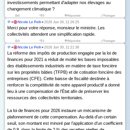
investissements permettant d’adapter nos élevages au
changement climatique ?
👍
0
👎
0
💬Répondre
🔗Partager
💬
•
Nicole Le Peih
•
2026 Jun 30, 11:26:25
Merci pour votre réponse, monsieur le ministre. Les
collectivités attendent une simplification rapide.
👍
3
👎
2
💬Répondre
🔗Partager
💬
•
Nicole Le Peih
•
2026 Jun 30, 11:21:36
La réforme des impôts de production engagée par la loi de
finances pour 2021 a réduit de moitié les bases imposables
des établissements industriels en matière de taxe foncière
sur les propriétés bâties (TFPB) et de cotisation foncière des
entreprises (CFE). Cette baisse de fiscalité destinée à
renforcer la compétitivité de notre appareil productif a donné
lieu à une compensation de l’État afin de préserver les
ressources des collectivités territoriales.
La loi de finances pour 2026 instaure un mécanisme de
plafonnement de cette compensation. Au-delà d’un certain
seuil, son montant est minoré par l’application d’un coefficient
de 0,8, dans la limite de 2 % des recettes réelles de