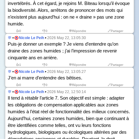
invertébrés. À cet égard, je rejoins M. Biteau lorsqu’il évoque
la biodiversité. Alors, arrêtons de prononcer des mots qui
n’existent plus aujourd’hui : on ne « draine » pas une zone
humide.
👍
0
👎
0
💬Répondre
🔗Partager
💬
•
Nicole Le Peih
•
2026 May 22, 13:05:30
Puis-je donner un exemple ? Je viens d’entendre qu’on
draine des zones humides ; j’ai l’impression de revenir
cinquante ans en arrière.
👍
1
👎
0
💬Répondre
🔗Partager
💬
•
Nicole Le Peih
•
2026 May 22, 13:05:27
J’en ai marre d’entendre des bêtises.
👍
0
👎
0
💬Répondre
🔗Partager
💬
•
Nicole Le Peih
•
2026 May 22, 12:50:14
Il tend à rétablir l’article 7. Son objectif est simple : adapter
les obligations de compensation applicables aux zones
humides à l’état réel de fonctionnalité des milieux concernés.
Aujourd’hui, certaines zones humides, bien que continuant à
être identifiées comme telles, ont vu leurs fonctions
hydrologiques, biologiques ou écologiques altérées par des
dégradations anciennes et durables. Pourtant, le droit