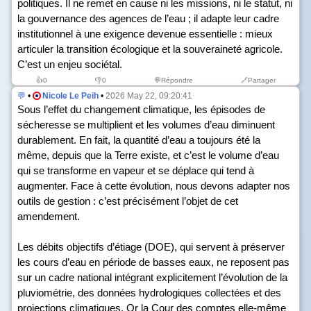
politiques. Il ne remet en cause ni les missions, ni le statut, ni
la gouvernance des agences de l’eau ; il adapte leur cadre
institutionnel à une exigence devenue essentielle : mieux
articuler la transition écologique et la souveraineté agricole.
C’est un enjeu sociétal.
👍
0
👎
0
💬Répondre
🔗Partager
💬
•
Nicole Le Peih
•
2026 May 22, 09:20:41
Sous l’effet du changement climatique, les épisodes de
sécheresse se multiplient et les volumes d’eau diminuent
durablement. En fait, la quantité d’eau a toujours été la
même, depuis que la Terre existe, et c’est le volume d’eau
qui se transforme en vapeur et se déplace qui tend à
augmenter. Face à cette évolution, nous devons adapter nos
outils de gestion : c’est précisément l’objet de cet
amendement.
Les débits objectifs d’étiage (DOE), qui servent à préserver
les cours d’eau en période de basses eaux, ne reposent pas
sur un cadre national intégrant explicitement l’évolution de la
pluviométrie, des données hydrologiques collectées et des
projections climatiques. Or la Cour des comptes elle-même