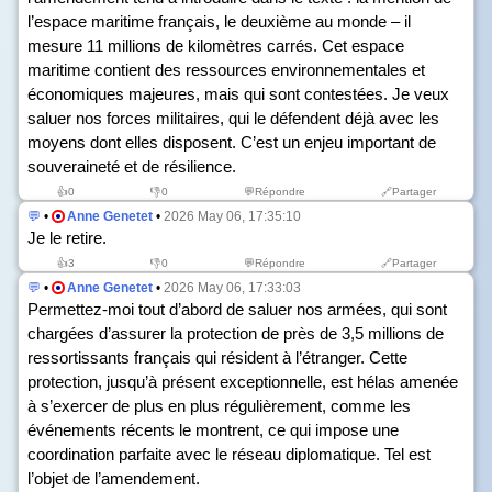
l’espace maritime français, le deuxième au monde – il
mesure 11 millions de kilomètres carrés. Cet espace
maritime contient des ressources environnementales et
économiques majeures, mais qui sont contestées. Je veux
saluer nos forces militaires, qui le défendent déjà avec les
moyens dont elles disposent. C’est un enjeu important de
souveraineté et de résilience.
👍
0
👎
0
💬Répondre
🔗Partager
💬
•
Anne Genetet
•
2026 May 06, 17:35:10
Je le retire.
👍
3
👎
0
💬Répondre
🔗Partager
💬
•
Anne Genetet
•
2026 May 06, 17:33:03
Permettez-moi tout d’abord de saluer nos armées, qui sont
chargées d’assurer la protection de près de 3,5 millions de
ressortissants français qui résident à l’étranger. Cette
protection, jusqu’à présent exceptionnelle, est hélas amenée
à s’exercer de plus en plus régulièrement, comme les
événements récents le montrent, ce qui impose une
coordination parfaite avec le réseau diplomatique. Tel est
l’objet de l’amendement.