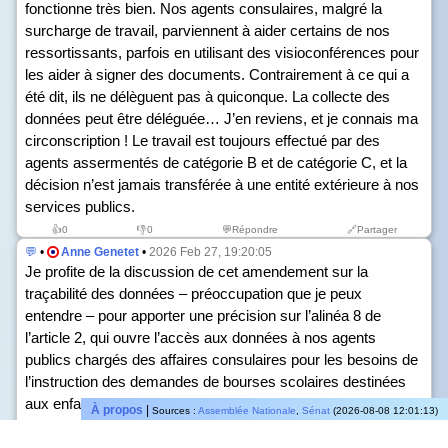
fonctionne très bien. Nos agents consulaires, malgré la
surcharge de travail, parviennent à aider certains de nos
ressortissants, parfois en utilisant des visioconférences pour
les aider à signer des documents. Contrairement à ce qui a
été dit, ils ne délèguent pas à quiconque. La collecte des
données peut être déléguée… J’en reviens, et je connais ma
circonscription ! Le travail est toujours effectué par des
agents assermentés de catégorie B et de catégorie C, et la
décision n’est jamais transférée à une entité extérieure à nos
services publics.
👍
0
👎
0
💬Répondre
🔗Partager
💬
•
Anne Genetet
•
2026 Feb 27, 19:20:05
Je profite de la discussion de cet amendement sur la
traçabilité des données – préoccupation que je peux
entendre – pour apporter une précision sur l’alinéa 8 de
l’article 2, qui ouvre l’accès aux données à nos agents
publics chargés des affaires consulaires pour les besoins de
l’instruction des demandes de bourses scolaires destinées
aux enfants français scolarisés dans notre réseau d’écoles à
À propos
|
Sources :
Assemblée Nationale
,
Sénat
(2026-08-08 12:01:13)
l’étranger – bourses qui représentent un montant annuel
d’environ 100 millions d’euros.