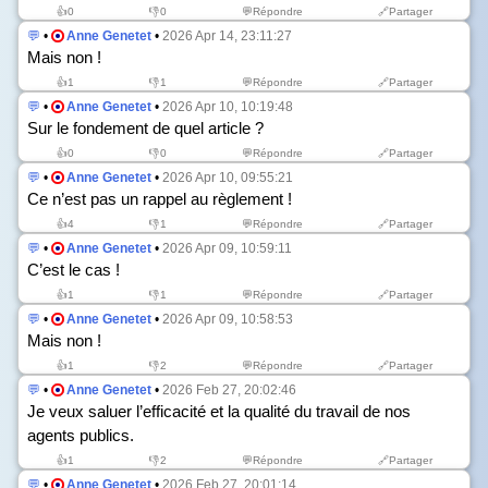
👍
0
👎
0
💬Répondre
🔗Partager
💬
•
Anne Genetet
•
2026 Apr 14, 23:11:27
Mais non !
👍
1
👎
1
💬Répondre
🔗Partager
💬
•
Anne Genetet
•
2026 Apr 10, 10:19:48
Sur le fondement de quel article ?
👍
0
👎
0
💬Répondre
🔗Partager
💬
•
Anne Genetet
•
2026 Apr 10, 09:55:21
Ce n’est pas un rappel au règlement !
👍
4
👎
1
💬Répondre
🔗Partager
💬
•
Anne Genetet
•
2026 Apr 09, 10:59:11
C’est le cas !
👍
1
👎
1
💬Répondre
🔗Partager
💬
•
Anne Genetet
•
2026 Apr 09, 10:58:53
Mais non !
👍
1
👎
2
💬Répondre
🔗Partager
💬
•
Anne Genetet
•
2026 Feb 27, 20:02:46
Je veux saluer l’efficacité et la qualité du travail de nos
agents publics.
👍
1
👎
2
💬Répondre
🔗Partager
💬
•
Anne Genetet
•
2026 Feb 27, 20:01:14