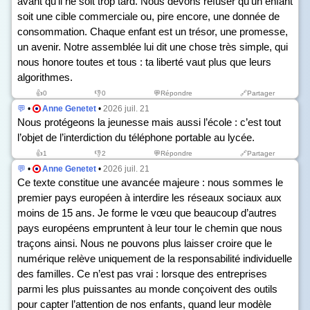
avant qu’il ne soit trop tard. Nous devons refuser qu’un enfant
soit une cible commerciale ou, pire encore, une donnée de
consommation. Chaque enfant est un trésor, une promesse,
un avenir. Notre assemblée lui dit une chose très simple, qui
nous honore toutes et tous : ta liberté vaut plus que leurs
algorithmes.
👍
0
👎
0
💬Répondre
🔗Partager
💬
•
Anne Genetet
•
2026 juil. 21
Nous protégeons la jeunesse mais aussi l’école : c’est tout
l’objet de l’interdiction du téléphone portable au lycée.
👍
1
👎
2
💬Répondre
🔗Partager
💬
•
Anne Genetet
•
2026 juil. 21
Ce texte constitue une avancée majeure : nous sommes le
premier pays européen à interdire les réseaux sociaux aux
moins de 15 ans. Je forme le vœu que beaucoup d’autres
pays européens empruntent à leur tour le chemin que nous
traçons ainsi. Nous ne pouvons plus laisser croire que le
numérique relève uniquement de la responsabilité individuelle
des familles. Ce n’est pas vrai : lorsque des entreprises
parmi les plus puissantes au monde conçoivent des outils
pour capter l’attention de nos enfants, quand leur modèle