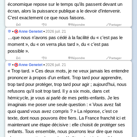
économique repose sur le temps qu’ils passent devant un
écran, alors la puissance publique a le devoir d’intervenir.
C’est exactement ce que nous faisons.
👍
0
👎
0
💬Répondre
🔗Partager
💬
•
Anne Genetet
•
2026 juil. 21
…que nous n’avons pas cédé à la facilité du « c’est pas le
moment », du « on verra plus tard », du « c’est pas
possible ».
👍
1
👎
0
💬Répondre
🔗Partager
💬
•
Anne Genetet
•
2026 juil. 21
« Trop tard. » Ces deux mots, je ne veux jamais les entendre
prononcer à propos d’un enfant. Trop tard pour apprendre,
trop tard pour protéger, trop tard pour agir ; aujourd’hui, nous
refusons qu’il soit trop tard. Il y a six mois, dans cet
hémicycle, je vous ai parlé de mes petits-enfants. Je les
imaginais me poser une seule question : « Vous avez fait
quoi quand vous avez compris ? » La réponse, c’est ce
texte, dont nous pouvons être fiers. La France franchit ici et
maintenant une étape décisive : elle choisit de protéger ses
enfants. Tous ensemble, nous pourrons leur dire que nous