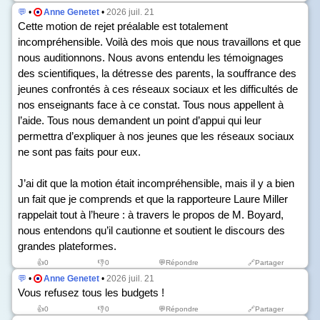
💬
•
Anne Genetet
•
2026 juil. 21
Cette motion de rejet préalable est totalement
incompréhensible. Voilà des mois que nous travaillons et que
nous auditionnons. Nous avons entendu les témoignages
des scientifiques, la détresse des parents, la souffrance des
jeunes confrontés à ces réseaux sociaux et les difficultés de
nos enseignants face à ce constat. Tous nous appellent à
l’aide. Tous nous demandent un point d’appui qui leur
permettra d’expliquer à nos jeunes que les réseaux sociaux
ne sont pas faits pour eux.
J’ai dit que la motion était incompréhensible, mais il y a bien
un fait que je comprends et que la rapporteure Laure Miller
rappelait tout à l’heure : à travers le propos de M. Boyard,
nous entendons qu’il cautionne et soutient le discours des
grandes plateformes.
👍
0
👎
0
💬Répondre
🔗Partager
💬
•
Anne Genetet
•
2026 juil. 21
Vous refusez tous les budgets !
👍
0
👎
0
💬Répondre
🔗Partager