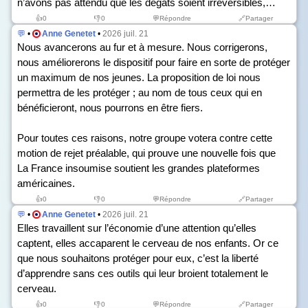
n’avons pas attendu que les dégâts soient irréversibles,…
👍
0
👎
0
💬Répondre
🔗Partager
💬
•
Anne Genetet
•
2026 juil. 21
Nous avancerons au fur et à mesure. Nous corrigerons,
nous améliorerons le dispositif pour faire en sorte de protéger
un maximum de nos jeunes. La proposition de loi nous
permettra de les protéger ; au nom de tous ceux qui en
bénéficieront, nous pourrons en être fiers.
Pour toutes ces raisons, notre groupe votera contre cette
motion de rejet préalable, qui prouve une nouvelle fois que
La France insoumise soutient les grandes plateformes
américaines.
👍
0
👎
0
💬Répondre
🔗Partager
💬
•
Anne Genetet
•
2026 juil. 21
Elles travaillent sur l’économie d’une attention qu’elles
captent, elles accaparent le cerveau de nos enfants. Or ce
que nous souhaitons protéger pour eux, c’est la liberté
d’apprendre sans ces outils qui leur broient totalement le
cerveau.
👍
0
👎
0
💬Répondre
🔗Partager