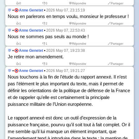
👍
0
👎
0
💬Répondre
🔗Partager
💬
•
Anne Genetet
•
2026 May 07, 23:15:19
Nous en parlerons en temps voulu, monsieur le professeur !
👍
1
👎
2
💬Répondre
🔗Partager
💬
•
Anne Genetet
•
2026 May 07, 22:53:43
Nous ne sommes pas seuls au monde !
👍
1
👎
1
💬Répondre
🔗Partager
💬
•
Anne Genetet
•
2026 May 07, 19:23:38
Je retire mon amendement.
👍
1
👎
3
💬Répondre
🔗Partager
💬
•
Anne Genetet
•
2026 May 07, 19:21:27
Nous touchons à la fin de l’étude du rapport annexé. Il n’est
pas l’élément le plus important du texte, mais il permet de
définir les orientations de la politique de défense de la France
et de rappeler qu’elle est certainement la principale
puissance militaire de l’Union européenne.
Le rapport annexé est donc un outil d’expression de la
puissance française, pourvu qu’il soit tout à fait complet. Or il
me semble qu’il lui manque un élément important, que
l’amendement tend à introduire dans le texte : la mention de