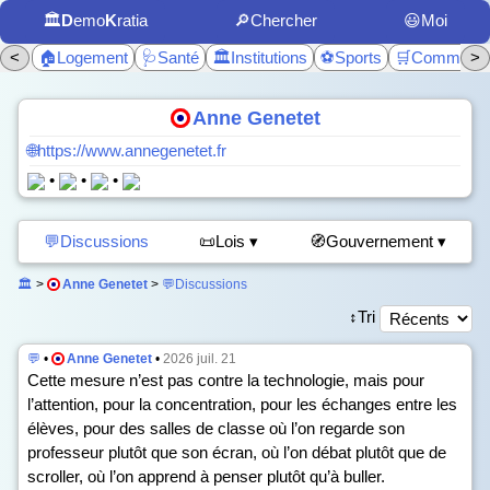
🏛️
D
emo
K
ratia
🔎Chercher
😃Moi
<
🏠Logement
🩺Santé
🏛️Institutions
⚽Sports
🛒Commerc
>
Anne Genetet
🌐https://www.annegenetet.fr
•
•
•
💬Discussions
📜Lois ▾
🧭Gouvernement ▾
🏛️
>
Anne Genetet
>
💬Discussions
↕️Tri
💬
•
Anne Genetet
•
2026 juil. 21
Cette mesure n’est pas contre la technologie, mais pour
l’attention, pour la concentration, pour les échanges entre les
élèves, pour des salles de classe où l’on regarde son
professeur plutôt que son écran, où l’on débat plutôt que de
scroller, où l’on apprend à penser plutôt qu’à buller.