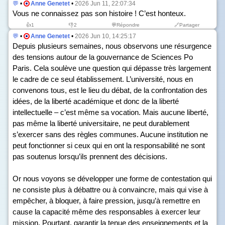
💬
•
Anne Genetet
•
2026 Jun 11, 22:07:34
Vous ne connaissez pas son histoire ! C’est honteux.
👍
1
👎
2
💬Répondre
🔗Partager
💬
•
Anne Genetet
•
2026 Jun 10, 14:25:17
Depuis plusieurs semaines, nous observons une résurgence
des tensions autour de la gouvernance de Sciences Po
Paris. Cela soulève une question qui dépasse très largement
le cadre de ce seul établissement. L’université, nous en
convenons tous, est le lieu du débat, de la confrontation des
idées, de la liberté académique et donc de la liberté
intellectuelle – c’est même sa vocation. Mais aucune liberté,
pas même la liberté universitaire, ne peut durablement
s’exercer sans des règles communes. Aucune institution ne
peut fonctionner si ceux qui en ont la responsabilité ne sont
pas soutenus lorsqu’ils prennent des décisions.
Or nous voyons se développer une forme de contestation qui
ne consiste plus à débattre ou à convaincre, mais qui vise à
empêcher, à bloquer, à faire pression, jusqu’à remettre en
cause la capacité même des responsables à exercer leur
mission. Pourtant, garantir la tenue des enseignements et la