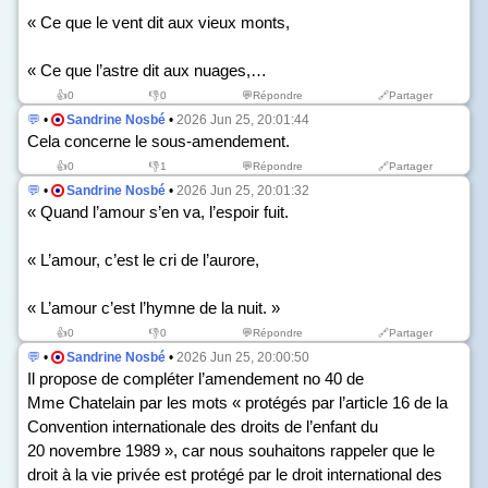
« Ce que le vent dit aux vieux monts,
« Ce que l’astre dit aux nuages,…
👍
0
👎
0
💬Répondre
🔗Partager
💬
•
Sandrine Nosbé
•
2026 Jun 25, 20:01:44
Cela concerne le sous-amendement.
👍
0
👎
1
💬Répondre
🔗Partager
💬
•
Sandrine Nosbé
•
2026 Jun 25, 20:01:32
« Quand l’amour s’en va, l’espoir fuit.
« L’amour, c’est le cri de l’aurore,
« L’amour c’est l’hymne de la nuit. »
👍
0
👎
0
💬Répondre
🔗Partager
💬
•
Sandrine Nosbé
•
2026 Jun 25, 20:00:50
Il propose de compléter l’amendement n
o
40 de
Mme Chatelain par les mots « protégés par l’article 16 de la
Convention internationale des droits de l’enfant du
20 novembre 1989 », car nous souhaitons rappeler que le
droit à la vie privée est protégé par le droit international des