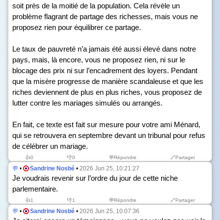
soit près de la moitié de la population. Cela révèle un
problème flagrant de partage des richesses, mais vous ne
proposez rien pour équilibrer ce partage.
Le taux de pauvreté n’a jamais été aussi élevé dans notre
pays, mais, là encore, vous ne proposez rien, ni sur le
blocage des prix ni sur l’encadrement des loyers. Pendant
que la misère progresse de manière scandaleuse et que les
riches deviennent de plus en plus riches, vous proposez de
lutter contre les mariages simulés ou arrangés.
En fait, ce texte est fait sur mesure pour votre ami Ménard,
qui se retrouvera en septembre devant un tribunal pour refus
de célébrer un mariage.
👍
0
👎
0
💬Répondre
🔗Partager
💬
•
Sandrine Nosbé
•
2026 Jun 25, 10:21:27
Je voudrais revenir sur l’ordre du jour de cette niche
parlementaire.
👍
1
👎
1
💬Répondre
🔗Partager
💬
•
Sandrine Nosbé
•
2026 Jun 25, 10:07:36