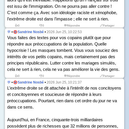
est issu de l’immigration. On ne pourra pas aller contre !
C’est comme ça. Avec son idéologie raciste et xénophobe,
l’extrême droite est dans l’impasse ; elle ne sert à rien.
👍
0
👎
0
💬Répondre
🔗Partager
💬
•
Sandrine Nosbé
•
2026 Jun 25, 10:22:53
Vous faites des textes pour vos copains plutôt que pour
répondre aux préoccupations de la population. Quelle
hypocrisie ! Les masques tombent. Vous vous souciez des
intérêts de vos petits copains, mais certainement pas des
principes républicains. Lutter contre les mariages simulés,
cela ne sert à rien, cela ne va pas améliorer la vie des gens.
👍
0
👎
0
💬Répondre
🔗Partager
💬
•
Sandrine Nosbé
•
2026 Jun 25, 10:21:37
L’extrême droite se dit attachée à l’intérêt de nos concitoyens
et concitoyennes et soucieuse de répondre à leurs
préoccupations. Pourtant, rien dans cet ordre du jour ne va
dans ce sens.
Aujourd’hui, en France, cinquante-trois milliardaires
possèdent plus de richesses que 32 millions de personnes,