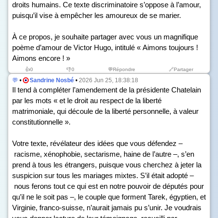
droits humains. Ce texte discriminatoire s’oppose à l’amour,
puisqu’il vise à empêcher les amoureux de se marier.
À ce propos, je souhaite partager avec vous un magnifique
poème d’amour de Victor Hugo, intitulé « Aimons toujours !
Aimons encore ! »
👍
0
👎
0
💬Répondre
🔗Partager
💬
•
Sandrine Nosbé
•
2026 Jun 25, 18:38:18
Il tend à compléter l’amendement de la présidente Chatelain
par les mots « et le droit au respect de la liberté
matrimoniale, qui découle de la liberté personnelle, à valeur
constitutionnelle ».
Votre texte, révélateur des idées que vous défendez –
racisme, xénophobie, sectarisme, haine de l’autre –, s’en
prend à tous les étrangers, puisque vous cherchez à jeter la
suspicion sur tous les mariages mixtes. S’il était adopté –
nous ferons tout ce qui est en notre pouvoir de députés pour
qu’il ne le soit pas –, le couple que forment Tarek, égyptien, et
Virginie, franco-suisse, n’aurait jamais pu s’unir. Je voudrais