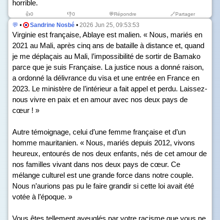
horrible.
👍
0
👎
0
💬Répondre
🔗Partager
💬
•
Sandrine Nosbé
•
2026 Jun 25, 09:53:53
Virginie est française, Ablaye est malien. « Nous, mariés en
2021 au Mali, après cinq ans de bataille à distance et, quand
je me déplaçais au Mali, l’impossibilité de sortir de Bamako
parce que je suis Française. La justice nous a donné raison,
a ordonné la délivrance du visa et une entrée en France en
2023. Le ministère de l’intérieur a fait appel et perdu. Laissez-
nous vivre en paix et en amour avec nos deux pays de
cœur ! »
Autre témoignage, celui d’une femme française et d’un
homme mauritanien. « Nous, mariés depuis 2012, vivons
heureux, entourés de nos deux enfants, nés de cet amour de
nos familles vivant dans nos deux pays de cœur. Ce
mélange culturel est une grande force dans notre couple.
Nous n’aurions pas pu le faire grandir si cette loi avait été
votée à l’époque. »
Vous êtes tellement aveuglés par votre racisme que vous ne