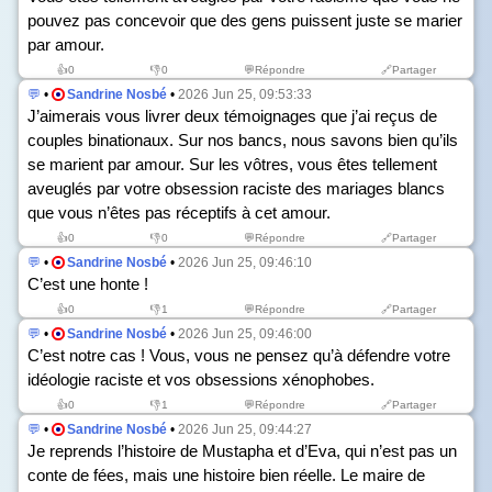
pouvez pas concevoir que des gens puissent juste se marier
par amour.
👍
0
👎
0
💬Répondre
🔗Partager
💬
•
Sandrine Nosbé
•
2026 Jun 25, 09:53:33
J’aimerais vous livrer deux témoignages que j’ai reçus de
couples binationaux. Sur nos bancs, nous savons bien qu’ils
se marient par amour. Sur les vôtres, vous êtes tellement
aveuglés par votre obsession raciste des mariages blancs
que vous n’êtes pas réceptifs à cet amour.
👍
0
👎
0
💬Répondre
🔗Partager
💬
•
Sandrine Nosbé
•
2026 Jun 25, 09:46:10
C’est une honte !
👍
0
👎
1
💬Répondre
🔗Partager
💬
•
Sandrine Nosbé
•
2026 Jun 25, 09:46:00
C’est notre cas ! Vous, vous ne pensez qu’à défendre votre
idéologie raciste et vos obsessions xénophobes.
👍
0
👎
1
💬Répondre
🔗Partager
💬
•
Sandrine Nosbé
•
2026 Jun 25, 09:44:27
Je reprends l’histoire de Mustapha et d’Eva, qui n’est pas un
conte de fées, mais une histoire bien réelle. Le maire de