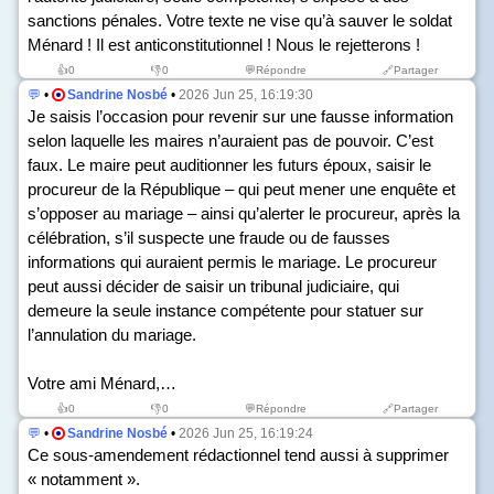
sanctions pénales. Votre texte ne vise qu’à sauver le soldat
Ménard ! Il est anticonstitutionnel ! Nous le rejetterons !
👍
0
👎
0
💬Répondre
🔗Partager
💬
•
Sandrine Nosbé
•
2026 Jun 25, 16:19:30
Je saisis l’occasion pour revenir sur une fausse information
selon laquelle les maires n’auraient pas de pouvoir. C’est
faux. Le maire peut auditionner les futurs époux, saisir le
procureur de la République – qui peut mener une enquête et
s’opposer au mariage – ainsi qu’alerter le procureur, après la
célébration, s’il suspecte une fraude ou de fausses
informations qui auraient permis le mariage. Le procureur
peut aussi décider de saisir un tribunal judiciaire, qui
demeure la seule instance compétente pour statuer sur
l’annulation du mariage.
Votre ami Ménard,…
👍
0
👎
0
💬Répondre
🔗Partager
💬
•
Sandrine Nosbé
•
2026 Jun 25, 16:19:24
Ce sous-amendement rédactionnel tend aussi à supprimer
« notamment ».