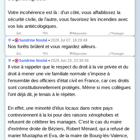
Votre incohérence est là : d’un côté, vous affaiblissez la
sécurité civile, de l’autre, vous favorisez les incendies avec
vos lois antiécologiques.
👍
0
👎
0
💬Répondre
🔗Partager
💬
•
Sandrine Nosbé
•
2026 Jul 07, 16:29:48
Nos forêts brûlent et vous regardez ailleurs.
👍
1
👎
0
💬Répondre
🔗Partager
💬
•
Sandrine Nosbé
•
2026 Jun 25, 23:30:46
Il vise à rappeler que le respect du droit à la vie privée et du
droit à mener une vie familiale normale s’impose à
l’ensemble des officiers d’état civil en France, car ces droits
sont constitutionnellement protégés. Même si mes collègues
l’ont déjà dit, je tenais à le répéter.
En effet, une minorité d’élus locaux dans notre pays
contreviennent à la loi pour des raisons xénophobes et
refusent de célébrer les mariages. C’est le cas du maire
d’extrême droite de Béziers, Robert Ménard, qui a refusé de
marier Mustapha et Eva, de la maire de Bourg-lès-Valence,