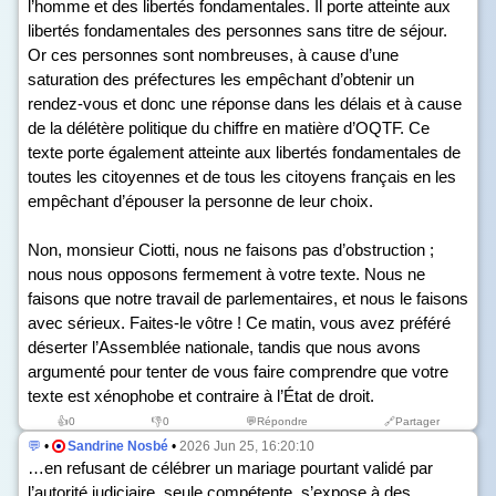
l’homme et des libertés fondamentales. Il porte atteinte aux
libertés fondamentales des personnes sans titre de séjour.
Or ces personnes sont nombreuses, à cause d’une
saturation des préfectures les empêchant d’obtenir un
rendez-vous et donc une réponse dans les délais et à cause
de la délétère politique du chiffre en matière d’OQTF. Ce
texte porte également atteinte aux libertés fondamentales de
toutes les citoyennes et de tous les citoyens français en les
empêchant d’épouser la personne de leur choix.
Non, monsieur Ciotti, nous ne faisons pas d’obstruction ;
nous nous opposons fermement à votre texte. Nous ne
faisons que notre travail de parlementaires, et nous le faisons
avec sérieux. Faites-le vôtre ! Ce matin, vous avez préféré
déserter l’Assemblée nationale, tandis que nous avons
argumenté pour tenter de vous faire comprendre que votre
texte est xénophobe et contraire à l’État de droit.
👍
0
👎
0
💬Répondre
🔗Partager
💬
•
Sandrine Nosbé
•
2026 Jun 25, 16:20:10
…en refusant de célébrer un mariage pourtant validé par
l’autorité judiciaire, seule compétente, s’expose à des