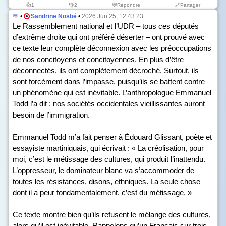
👍
1
👎
2
💬Répondre
🔗Partager
💬
•
Sandrine Nosbé
•
2026 Jun 25, 12:43:23
Le Rassemblement national et l’UDR – tous ces députés
d’extrême droite qui ont préféré déserter – ont prouvé avec
ce texte leur complète déconnexion avec les préoccupations
de nos concitoyens et concitoyennes. En plus d’être
déconnectés, ils ont complètement décroché. Surtout, ils
sont forcément dans l’impasse, puisqu’ils se battent contre
un phénomène qui est inévitable. L’anthropologue Emmanuel
Todd l’a dit : nos sociétés occidentales vieillissantes auront
besoin de l’immigration.
Emmanuel Todd m’a fait penser à Édouard Glissant, poète et
essayiste martiniquais, qui écrivait : « La créolisation, pour
moi, c’est le métissage des cultures, qui produit l’inattendu.
L’oppresseur, le dominateur blanc va s’accommoder de
toutes les résistances, disons, ethniques. La seule chose
dont il a peur fondamentalement, c’est du métissage. »
Ce texte montre bien qu’ils refusent le mélange des cultures,
alors qu’il est inévitable. Rappelons qu’un Français sur trois