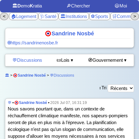
🏛️
D
emo
K
ratia
🔎Chercher
😃Moi
<
🏠Logement
🩺Santé
🏛️Institutions
⚽Sports
🛒Commerc
>
Sandrine Nosbé
🌐https://sandrinenosbe.fr
💬Discussions
📜Lois ▾
🧭Gouvernement ▾
🏛️
>
Sandrine Nosbé
>
💬Discussions
↕️Tri
💬
•
Sandrine Nosbé
•
2026 Jul 07, 16:31:19
Nous savons pourtant que, dans un contexte de
réchauffement climatique manifeste, nos sapeurs-pompiers
seront de plus en plus mis à l’épreuve. La planification
écologique n’est pas qu’un slogan de communication, elle
suppose d’allouer les moyens nécessaires à nos services