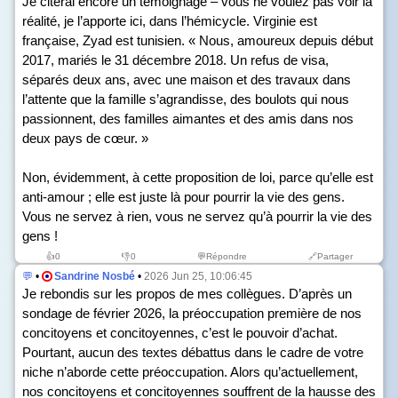
Je citerai encore un témoignage – vous ne voulez pas voir la
réalité, je l’apporte ici, dans l’hémicycle. Virginie est
française, Zyad est tunisien. « Nous, amoureux depuis début
2017, mariés le 31 décembre 2018. Un refus de visa,
séparés deux ans, avec une maison et des travaux dans
l’attente que la famille s’agrandisse, des boulots qui nous
passionnent, des familles aimantes et des amis dans nos
deux pays de cœur. »
Non, évidemment, à cette proposition de loi, parce qu’elle est
anti-amour ; elle est juste là pour pourrir la vie des gens.
Vous ne servez à rien, vous ne servez qu’à pourrir la vie des
gens !
👍
0
👎
0
💬Répondre
🔗Partager
💬
•
Sandrine Nosbé
•
2026 Jun 25, 10:06:45
Je rebondis sur les propos de mes collègues. D’après un
sondage de février 2026, la préoccupation première de nos
concitoyens et concitoyennes, c’est le pouvoir d’achat.
Pourtant, aucun des textes débattus dans le cadre de votre
niche n’aborde cette préoccupation. Alors qu’actuellement,
nos concitoyens et concitoyennes souffrent de la hausse des