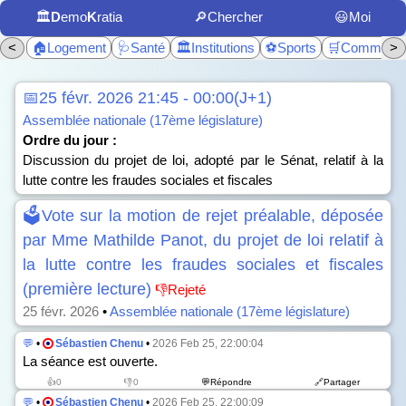
🏛️
D
emo
K
ratia
🔎Chercher
😃Moi
<
🏠Logement
🩺Santé
🏛️Institutions
⚽Sports
🛒Commerc
>
📅25 févr. 2026 21:45 - 00:00(J+1)
Assemblée nationale (17ème législature)
Ordre du jour :
Discussion du projet de loi, adopté par le Sénat, relatif à la
lutte contre les fraudes sociales et fiscales
🗳️Vote sur la motion de rejet préalable, déposée
par Mme Mathilde Panot, du projet de loi relatif à
la lutte contre les fraudes sociales et fiscales
(première lecture)
👎Rejeté
25 févr. 2026
•
Assemblée nationale (17ème législature)
💬
•
Sébastien Chenu
•
2026 Feb 25, 22:00:04
La séance est ouverte.
👍0
👎0
💬Répondre
🔗Partager
💬
•
Sébastien Chenu
•
2026 Feb 25, 22:00:09