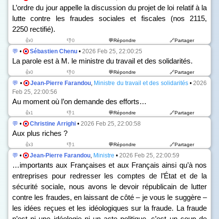
L’ordre du jour appelle la discussion du projet de loi relatif à la
lutte contre les fraudes sociales et fiscales (n
os
2115,
2250 rectifié).
👍0
👎0
💬Répondre
🔗Partager
💬
•
Sébastien Chenu
•
2026 Feb 25, 22:00:25
La parole est à M. le ministre du travail et des solidarités.
👍0
👎0
💬Répondre
🔗Partager
💬
•
Jean-Pierre Farandou
,
Ministre du travail et des solidarités
•
2026
Feb 25, 22:00:56
Au moment où l’on demande des efforts…
👍1
👎1
💬Répondre
🔗Partager
💬
•
Christine Arrighi
•
2026 Feb 25, 22:00:58
Aux plus riches ?
👍3
👎1
💬Répondre
🔗Partager
💬
•
Jean-Pierre Farandou
,
Ministre
•
2026 Feb 25, 22:00:59
…importants aux Françaises et aux Français ainsi qu’à nos
entreprises pour redresser les comptes de l’État et de la
sécurité sociale, nous avons le devoir républicain de lutter
contre les fraudes, en laissant de côté – je vous le suggère –
les idées reçues et les idéologiques sur la fraude. La fraude
n’est ni une idéologie ni un acte politique, c’est un coup de