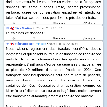
droits des assurés. Le texte fixe un cadre strict à l’usage des
données de santé : accès limité, secret professionnel
renforcé, durée de conservation encadrée et interdiction
totale d’utiliser ces données pour fixer le prix des contrats.
👍0
👎0
💬Répondre
🔗Partager
💬
•
Élisa Martin
•
2026 Feb 25, 22:15:14
Et les fuites de données ?
👍4
👎1
💬Répondre
🔗Partager
💬
•
Stéphanie Rist
,
Ministre
•
2026 Feb 25, 22:15:54
Nous ciblons également des fraudes identifiées depuis
longtemps et qui pèsent lourd sur les finances de l’assurance
maladie. Je pense notamment aux transports sanitaires, qui
représentent 7 milliards d’euros de dépenses chaque année
et plus de 40 millions d’euros de fraude en 2024. Ces
transports sont indispensables pour des milliers de patients,
mais ils donnent aussi lieu à des dérives. Désormais,
certaines données nécessaires à la facturation, comme les
kilomètres réellement parcourus et la géolocalisation, devront
être transmises automatiquement à l’assurance maladie.
Nous renforçons également les sanctions contre les fraudes