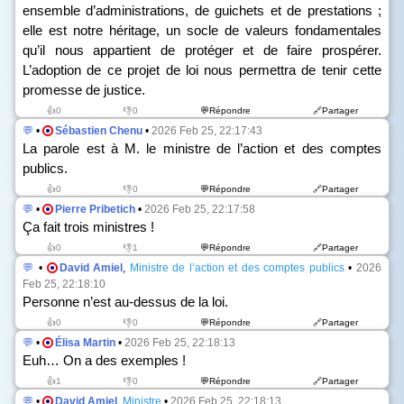
ensemble d’administrations, de guichets et de prestations ;
elle est notre héritage, un socle de valeurs fondamentales
qu’il nous appartient de protéger et de faire prospérer.
L’adoption de ce projet de loi nous permettra de tenir cette
promesse de justice.
👍0
👎0
💬Répondre
🔗Partager
💬
•
Sébastien Chenu
•
2026 Feb 25, 22:17:43
La parole est à M. le ministre de l’action et des comptes
publics.
👍0
👎0
💬Répondre
🔗Partager
💬
•
Pierre Pribetich
•
2026 Feb 25, 22:17:58
Ça fait trois ministres !
👍0
👎1
💬Répondre
🔗Partager
💬
•
David Amiel
,
Ministre de l’action et des comptes publics
•
2026
Feb 25, 22:18:10
Personne n’est au-dessus de la loi.
👍0
👎0
💬Répondre
🔗Partager
💬
•
Élisa Martin
•
2026 Feb 25, 22:18:13
Euh… On a des exemples !
👍1
👎0
💬Répondre
🔗Partager
💬
•
David Amiel
,
Ministre
•
2026 Feb 25, 22:18:13