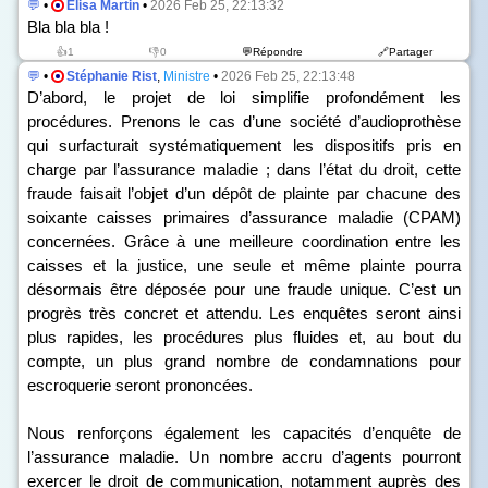
💬
•
Élisa Martin
•
2026 Feb 25, 22:13:32
Bla bla bla !
👍1
👎0
💬Répondre
🔗Partager
💬
•
Stéphanie Rist
,
Ministre
•
2026 Feb 25, 22:13:48
D’abord, le projet de loi simplifie profondément les
procédures. Prenons le cas d’une société d’audioprothèse
qui surfacturait systématiquement les dispositifs pris en
charge par l’assurance maladie ; dans l’état du droit, cette
fraude faisait l’objet d’un dépôt de plainte par chacune des
soixante caisses primaires d’assurance maladie (CPAM)
concernées. Grâce à une meilleure coordination entre les
caisses et la justice, une seule et même plainte pourra
désormais être déposée pour une fraude unique. C’est un
progrès très concret et attendu. Les enquêtes seront ainsi
plus rapides, les procédures plus fluides et, au bout du
compte, un plus grand nombre de condamnations pour
escroquerie seront prononcées.
Nous renforçons également les capacités d’enquête de
l’assurance maladie. Un nombre accru d’agents pourront
exercer le droit de communication, notamment auprès des