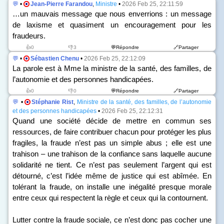
💬
•
Jean-Pierre Farandou
,
Ministre
•
2026 Feb 25, 22:11:59
…un mauvais message que nous enverrions : un message
de laxisme et quasiment un encouragement pour les
fraudeurs.
👍0
👎3
💬Répondre
🔗Partager
💬
•
Sébastien Chenu
•
2026 Feb 25, 22:12:09
La parole est à Mme la ministre de la santé, des familles, de
l’autonomie et des personnes handicapées.
👍0
👎0
💬Répondre
🔗Partager
💬
•
Stéphanie Rist
,
Ministre de la santé, des familles, de l’autonomie
et des personnes handicapées
•
2026 Feb 25, 22:12:31
Quand une société décide de mettre en commun ses
ressources, de faire contribuer chacun pour protéger les plus
fragiles, la fraude n’est pas un simple abus ; elle est une
trahison – une trahison de la confiance sans laquelle aucune
solidarité ne tient. Ce n’est pas seulement l’argent qui est
détourné, c’est l’idée même de justice qui est abîmée. En
tolérant la fraude, on installe une inégalité presque morale
entre ceux qui respectent la règle et ceux qui la contournent.
Lutter contre la fraude sociale, ce n’est donc pas cocher une