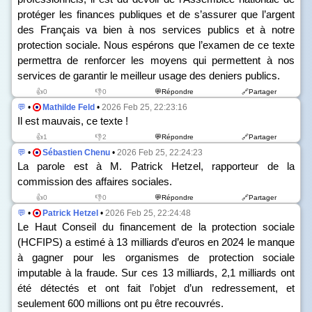
protéger les finances publiques et de s’assurer que l’argent
des Français va bien à nos services publics et à notre
protection sociale. Nous espérons que l’examen de ce texte
permettra de renforcer les moyens qui permettent à nos
services de garantir le meilleur usage des deniers publics.
👍0
👎0
💬Répondre
🔗Partager
💬
•
Mathilde Feld
•
2026 Feb 25, 22:23:16
Il est mauvais, ce texte !
👍1
👎2
💬Répondre
🔗Partager
💬
•
Sébastien Chenu
•
2026 Feb 25, 22:24:23
La parole est à M. Patrick Hetzel, rapporteur de la
commission des affaires sociales.
👍0
👎0
💬Répondre
🔗Partager
💬
•
Patrick Hetzel
•
2026 Feb 25, 22:24:48
Le Haut Conseil du financement de la protection sociale
(HCFIPS) a estimé à 13 milliards d’euros en 2024 le manque
à gagner pour les organismes de protection sociale
imputable à la fraude. Sur ces 13 milliards, 2,1 milliards ont
été détectés et ont fait l’objet d’un redressement, et
seulement 600 millions ont pu être recouvrés.