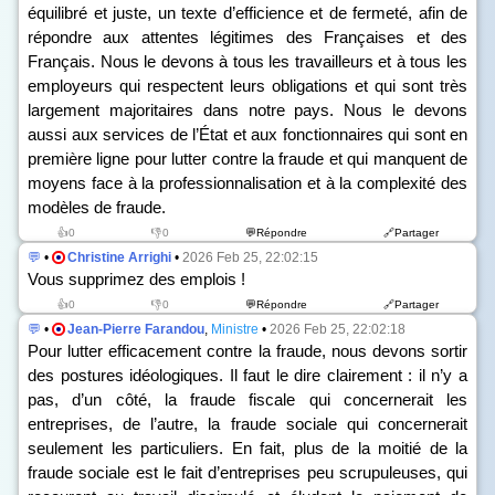
équilibré et juste, un texte d’efficience et de fermeté, afin de
répondre aux attentes légitimes des Françaises et des
Français. Nous le devons à tous les travailleurs et à tous les
employeurs qui respectent leurs obligations et qui sont très
largement majoritaires dans notre pays. Nous le devons
aussi aux services de l’État et aux fonctionnaires qui sont en
première ligne pour lutter contre la fraude et qui manquent de
moyens face à la professionnalisation et à la complexité des
modèles de fraude.
👍0
👎0
💬Répondre
🔗Partager
💬
•
Christine Arrighi
•
2026 Feb 25, 22:02:15
Vous supprimez des emplois !
👍0
👎0
💬Répondre
🔗Partager
💬
•
Jean-Pierre Farandou
,
Ministre
•
2026 Feb 25, 22:02:18
Pour lutter efficacement contre la fraude, nous devons sortir
des postures idéologiques. Il faut le dire clairement : il n’y a
pas, d’un côté, la fraude fiscale qui concernerait les
entreprises, de l’autre, la fraude sociale qui concernerait
seulement les particuliers. En fait, plus de la moitié de la
fraude sociale est le fait d’entreprises peu scrupuleuses, qui