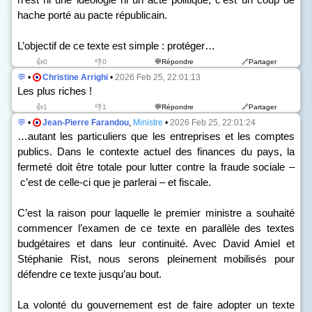
hache porté au pacte républicain.
L’objectif de ce texte est simple : protéger…
👍0
👎0
💬Répondre
🔗Partager
💬
•
Christine Arrighi
•
2026 Feb 25, 22:01:13
Les plus riches !
👍1
👎1
💬Répondre
🔗Partager
💬
•
Jean-Pierre Farandou
,
Ministre
•
2026 Feb 25, 22:01:24
…autant les particuliers que les entreprises et les comptes
publics. Dans le contexte actuel des finances du pays, la
fermeté doit être totale pour lutter contre la fraude sociale –
c’est de celle-ci que je parlerai – et fiscale.
C’est la raison pour laquelle le premier ministre a souhaité
commencer l’examen de ce texte en parallèle des textes
budgétaires et dans leur continuité. Avec David Amiel et
Stéphanie Rist, nous serons pleinement mobilisés pour
défendre ce texte jusqu’au bout.
La volonté du gouvernement est de faire adopter un texte