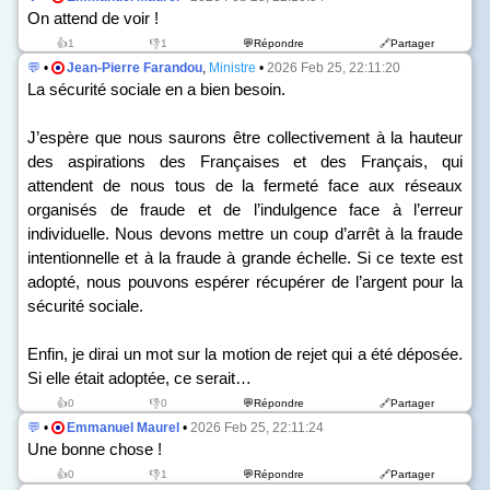
On attend de voir !
👍1
👎1
💬Répondre
🔗Partager
💬
•
Jean-Pierre Farandou
,
Ministre
•
2026 Feb 25, 22:11:20
La sécurité sociale en a bien besoin.
J’espère que nous saurons être collectivement à la hauteur
des aspirations des Françaises et des Français, qui
attendent de nous tous de la fermeté face aux réseaux
organisés de fraude et de l’indulgence face à l’erreur
individuelle. Nous devons mettre un coup d’arrêt à la fraude
intentionnelle et à la fraude à grande échelle. Si ce texte est
adopté, nous pouvons espérer récupérer de l’argent pour la
sécurité sociale.
Enfin, je dirai un mot sur la motion de rejet qui a été déposée.
Si elle était adoptée, ce serait…
👍0
👎0
💬Répondre
🔗Partager
💬
•
Emmanuel Maurel
•
2026 Feb 25, 22:11:24
Une bonne chose !
👍0
👎1
💬Répondre
🔗Partager