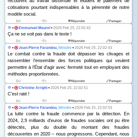
recourent au travail dissimulé et éludent le paiement de
cotisations pourtant indispensables à la pérennité de notre
modèle social.
👍0
👎0
💬Répondre
🔗Partager
💬
•
Emmanuel Maurel
•
2026 Feb 25, 22:02:42
Ça ne se voit pas dans le texte !
👍1
👎1
💬Répondre
🔗Partager
💬
•
Jean-Pierre Farandou
,
Ministre
•
2026 Feb 25, 22:02:43
Le combat contre la fraude doit dépasser les clivages et
rassembler l’ensemble des forces politiques qui veulent
permettre à l’État d’agir avec fermeté tout en employant des
méthodes proportionnées.
👍2
👎1
💬Répondre
🔗Partager
💬
•
Christine Arrighi
•
2026 Feb 25, 22:02:51
C’est raté !
👍1
👎0
💬Répondre
🔗Partager
💬
•
Jean-Pierre Farandou
,
Ministre
•
2026 Feb 25, 22:02:53
La lutte contre la fraude commence par la détection. En
2024, 2,9 milliards d’euros de fraudes sociales ont pu être
détectés, plus du double du montant des fraudes
découvertes en 2020 – nous progressons. Cependant, nous