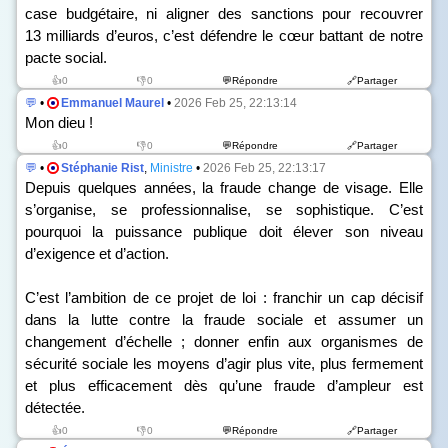
case budgétaire, ni aligner des sanctions pour recouvrer
13 milliards d’euros, c’est défendre le cœur battant de notre
pacte social.
👍0
👎0
💬Répondre
🔗Partager
💬
•
Emmanuel Maurel
•
2026 Feb 25, 22:13:14
Mon dieu !
👍0
👎0
💬Répondre
🔗Partager
💬
•
Stéphanie Rist
,
Ministre
•
2026 Feb 25, 22:13:17
Depuis quelques années, la fraude change de visage. Elle
s’organise, se professionnalise, se sophistique. C’est
pourquoi la puissance publique doit élever son niveau
d’exigence et d’action.
C’est l’ambition de ce projet de loi : franchir un cap décisif
dans la lutte contre la fraude sociale et assumer un
changement d’échelle ; donner enfin aux organismes de
sécurité sociale les moyens d’agir plus vite, plus fermement
et plus efficacement dès qu’une fraude d’ampleur est
détectée.
👍0
👎0
💬Répondre
🔗Partager