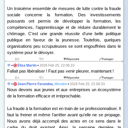
Un troisième ensemble de mesures de lutte contre la fraude
sociale concerne la formation. Des investissements
puissants ont permis de développer la formation, les
compétences, l’apprentissage et de réduire durablement le
chômage. C’est une grande réussite d’une belle politique
publique en faveur de la jeunesse. Toutefois, quelques
organisations peu scrupuleuses se sont engouffrées dans le
système pour le dévoyer.
👍0
👎0
💬Répondre
🔗Partager
💬
•
Élisa Martin
•
2026 Feb 25, 22:06:10
Fallait pas libéraliser ! Faut pas venir pleurer, maintenant !
👍1
👎1
💬Répondre
🔗Partager
💬
•
Jean-Pierre Farandou
,
Ministre
•
2026 Feb 25, 22:08:33
Nous devons aux jeunes et aux entreprises un écosystème
de la formation efficace et irréprochable.
La fraude à la formation est en train de se professionnaliser. Il
faut la freiner et même l’arrêter avant qu’elle ne se propage.
Nous avons déjà accompli des actes en ce sens dans le
cadre du droit existant. Ainsi, la semaine dernière, la