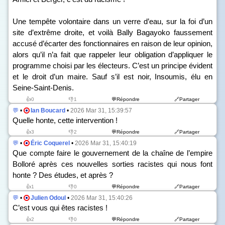
Une tempête volontaire dans un verre d’eau, sur la foi d’un
site d’extrême droite, et voilà Bally Bagayoko faussement
accusé d’écarter des fonctionnaires en raison de leur opinion,
alors qu’il n’a fait que rappeler leur obligation d’appliquer le
programme choisi par les électeurs. C’est un principe évident
et le droit d’un maire. Sauf s’il est noir, Insoumis, élu en
Seine-Saint-Denis.
👍0
👎1
💬Répondre
🔗Partager
💬
•
Ian Boucard
•
2026 Mar 31, 15:39:57
Quelle honte, cette intervention !
👍3
👎2
💬Répondre
🔗Partager
💬
•
Éric Coquerel
•
2026 Mar 31, 15:40:19
Que compte faire le gouvernement de la chaîne de l’empire
Bolloré après ces nouvelles sorties racistes qui nous font
honte ? Des études, et après ?
👍1
👎0
💬Répondre
🔗Partager
💬
•
Julien Odoul
•
2026 Mar 31, 15:40:26
C’est vous qui êtes racistes !
👍2
👎0
💬Répondre
🔗Partager