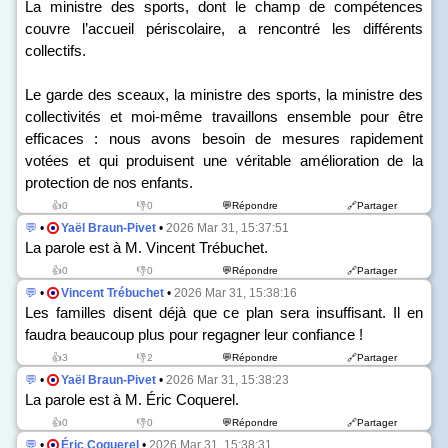
La ministre des sports, dont le champ de compétences
couvre l’accueil périscolaire, a rencontré les différents
collectifs.
Le garde des sceaux, la ministre des sports, la ministre des
collectivités et moi-même travaillons ensemble pour être
efficaces : nous avons besoin de mesures rapidement
votées et qui produisent une véritable amélioration de la
protection de nos enfants.
👍0
👎0
💬Répondre
🔗Partager
💬
•
Yaël Braun-Pivet
•
2026 Mar 31, 15:37:51
La parole est à M. Vincent Trébuchet.
👍0
👎0
💬Répondre
🔗Partager
💬
•
Vincent Trébuchet
•
2026 Mar 31, 15:38:16
Les familles disent déjà que ce plan sera insuffisant. Il en
faudra beaucoup plus pour regagner leur confiance !
👍3
👎2
💬Répondre
🔗Partager
💬
•
Yaël Braun-Pivet
•
2026 Mar 31, 15:38:23
La parole est à M. Éric Coquerel.
👍0
👎0
💬Répondre
🔗Partager
💬
•
Éric Coquerel
•
2026 Mar 31, 15:38:31