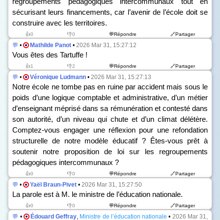
regroupements pédagogiques intercommunaux tout en
sécurisant leurs financements, car l’avenir de l’école doit se
construire avec les territoires.
👍0
👎0
💬Répondre
🔗Partager
💬
•
Mathilde Panot
•
2026 Mar 31, 15:27:12
Vous êtes des Tartuffe !
👍1
👎2
💬Répondre
🔗Partager
💬
•
Véronique Ludmann
•
2026 Mar 31, 15:27:13
Notre école ne tombe pas en ruine par accident mais sous le
poids d’une logique comptable et administrative, d’un métier
d’enseignant méprisé dans sa rémunération et contesté dans
son autorité, d’un niveau qui chute et d’un climat délétère.
Comptez-vous engager une réflexion pour une refondation
structurelle de notre modèle éducatif ? Êtes-vous prêt à
soutenir notre proposition de loi sur les regroupements
pédagogiques intercommunaux ?
👍0
👎0
💬Répondre
🔗Partager
💬
•
Yaël Braun-Pivet
•
2026 Mar 31, 15:27:50
La parole est à M. le ministre de l’éducation nationale.
👍0
👎0
💬Répondre
🔗Partager
💬
•
Édouard Geffray
,
Ministre de l’éducation nationale
•
2026 Mar 31,