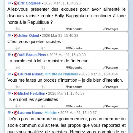
💬
•
Éric Coquerel
•
2026 Mar 31, 15:40:26
Allez-vous présenter des excuses pour avoir alimenté le
discours raciste contre Bally Bagayoko ou continuer à faire
honte à la République ?
👍0
👎1
💬Répondre
🔗Partager
💬
•
Julien Odoul
•
2026 Mar 31, 15:40:38
C’est vous qui êtes racistes !
👍0
👎0
💬Répondre
🔗Partager
💬
•
Yaël Braun-Pivet
•
2026 Mar 31, 15:40:39
La parole est à M. le ministre de l’intérieur.
👍0
👎1
💬Répondre
🔗Partager
💬
•
Laurent Nunez
,
Ministre de l’intérieur
•
2026 Mar 31, 15:40:54
Vous me faites un procès d’intention – je dis bien d’intention.
👍2
👎3
💬Répondre
🔗Partager
💬
•
Michel Herbillon
•
2026 Mar 31, 15:40:57
Ils en sont les spécialistes !
👍1
👎2
💬Répondre
🔗Partager
💬
•
Laurent Nunez
,
Ministre
•
2026 Mar 31, 15:40:57
Il n’y a pas un membre du gouvernement, pas un membre du
socle commun qui ait tenu les propos que vous rapportez et
que vous qualifiez de racistes. Rendez-vous compte de ce