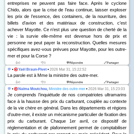
entreprises ne peuvent pas faire face. Après le cyclone
Chido, alors que la crise de l’eau continue, laisser exploser
les prix de l’essence, des containers, de la nourriture, des
billets d’avion et des matériaux de construction, c’est
achever Mayotte. Ce n’est plus une question de cherté de la
vie : la survie elle-même est devenue hors de prix et
personne ne peut payer la reconstruction. Quelles mesures
spécifiques avez-vous prévues pour Mayotte, pour les outre-
mer et pour la Corse ?
👍0
👎0
💬Répondre
🔗Partager
💬
•
Yaël Braun-Pivet
•
2026 Mar 31, 15:22:52
La parole est à Mme la ministre des outre-mer.
👍0
👎0
💬Répondre
🔗Partager
💬
•
Naïma Moutchou
,
Ministre des outre-mer
•
2026 Mar 31, 15:23:03
Je comprends l’inquiétude de nos compatriotes ultramarins
face à la hausse des prix du carburant, couplée au contexte
de la vie chère en général. Dans les départements et régions
d’outre-mer, il existe un mécanisme particulier de fixation des
prix du carburant. Chaque 1
er
avril, ce dispositif de
réglementation et de plafonnement permet de comptabiliser