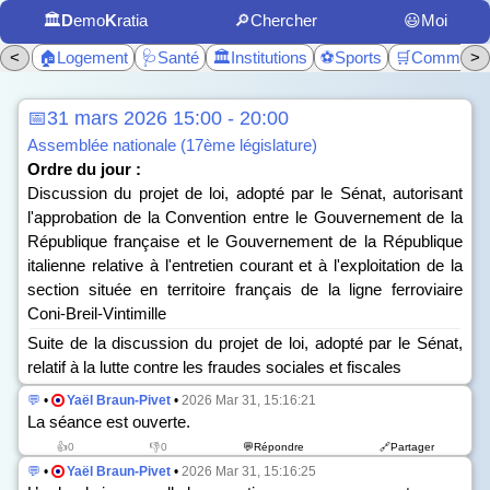
🏛️
D
emo
K
ratia
🔎Chercher
😃Moi
<
🏠Logement
🩺Santé
🏛️Institutions
⚽Sports
🛒Commerc
>
📅31 mars 2026 15:00 - 20:00
Assemblée nationale (17ème législature)
Ordre du jour :
Discussion du projet de loi, adopté par le Sénat, autorisant
l'approbation de la Convention entre le Gouvernement de la
République française et le Gouvernement de la République
italienne relative à l'entretien courant et à l'exploitation de la
section située en territoire français de la ligne ferroviaire
Coni-Breil-Vintimille
Suite de la discussion du projet de loi, adopté par le Sénat,
relatif à la lutte contre les fraudes sociales et fiscales
💬
•
Yaël Braun-Pivet
•
2026 Mar 31, 15:16:21
La séance est ouverte.
👍0
👎0
💬Répondre
🔗Partager
💬
•
Yaël Braun-Pivet
•
2026 Mar 31, 15:16:25