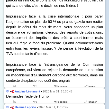
partout en France, le constat de nos agriculteurs est clair : ce
qui avance vite, c’est le déclin de nos filières !
Impuissance face à la crise internationale : pour parer
l’augmentation de plus de 50 % du prix du gazole non routier
depuis le début du mois de mars, vous annoncez un plan
dérisoire de 70 millions d’euros, des reports de cotisations,
un étalement des impôts et des prêts à court terme, mais
rien qui règle le fond du problème. Quand actionnerez-vous
enfin tous les leviers fiscaux ? Je pense à l’évolution de la
TVA ou des tarifs d’accise.
Impuissance face à l’intransigeance de la Commission
européenne, qui vient de rejeter la demande de suspension
du mécanisme d’ajustement carbone aux frontières, dans un
contexte d’explosion du coût des engrais.
👍0
👎0
💬Répondre
🔗Partager
💬
•
Antoine Léaument
•
2026 Mar 31, 15:30:43
Demandez l’aide de Trump !
👍3
👎1
💬Répondre
🔗Partager
💬
•
Hélène Laporte
•
2026 Mar 31, 15:30:49