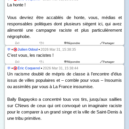
La honte !
Vous devriez être accablés de honte, vous, médias et
responsables politiques dont plusieurs siègent ici, qui avez
alimenté une campagne raciste et plus particulièrement
négrophobe.
👍0
👎0
💬Répondre
🔗Partager
💬
•
Julien Odoul
•
2026 Mar 31, 15:38:35
C’est vous, les racistes !
👍0
👎1
💬Répondre
🔗Partager
💬
•
Éric Coquerel
•
2026 Mar 31, 15:38:44
Un racisme doublé de mépris de classe à l’encontre d’élus
issus de villes populaires et – comble pour vous – Insoumis
ou assimilés par vous à La France insoumise.
Bally Bagayoko a concentré tous vos tirs, jusqu’aux saillies
sur CNews de ceux qui ont convoqué un imaginaire raciste
pour le comparer à un grand singe et la ville de Saint-Denis à
une tribu primitive.