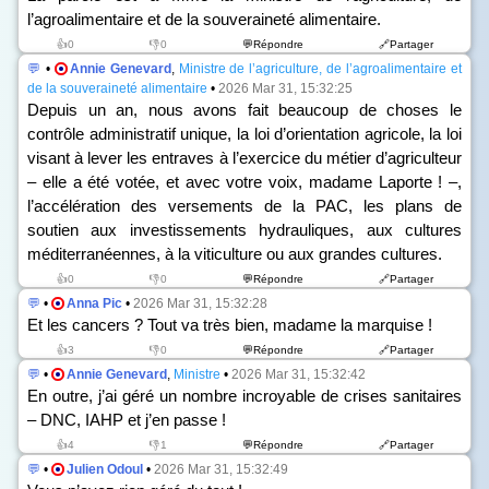
l’agroalimentaire et de la souveraineté alimentaire.
👍0
👎0
💬Répondre
🔗Partager
💬
•
Annie Genevard
,
Ministre de l’agriculture, de l’agroalimentaire et
de la souveraineté alimentaire
•
2026 Mar 31, 15:32:25
Depuis un an, nous avons fait beaucoup de choses le
contrôle administratif unique, la loi d’orientation agricole, la loi
visant à lever les entraves à l’exercice du métier d’agriculteur
– elle a été votée, et avec votre voix, madame Laporte ! –,
l’accélération des versements de la PAC, les plans de
soutien aux investissements hydrauliques, aux cultures
méditerranéennes, à la viticulture ou aux grandes cultures.
👍0
👎0
💬Répondre
🔗Partager
💬
•
Anna Pic
•
2026 Mar 31, 15:32:28
Et les cancers ? Tout va très bien, madame la marquise !
👍3
👎0
💬Répondre
🔗Partager
💬
•
Annie Genevard
,
Ministre
•
2026 Mar 31, 15:32:42
En outre, j’ai géré un nombre incroyable de crises sanitaires
– DNC, IAHP et j’en passe !
👍4
👎1
💬Répondre
🔗Partager
💬
•
Julien Odoul
•
2026 Mar 31, 15:32:49