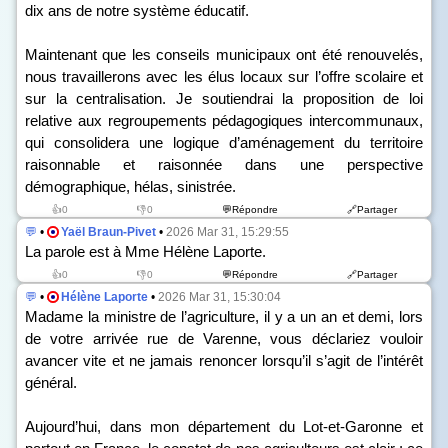
dix ans de notre système éducatif.
Maintenant que les conseils municipaux ont été renouvelés,
nous travaillerons avec les élus locaux sur l’offre scolaire et
sur la centralisation. Je soutiendrai la proposition de loi
relative aux regroupements pédagogiques intercommunaux,
qui consolidera une logique d’aménagement du territoire
raisonnable et raisonnée dans une perspective
démographique, hélas, sinistrée.
👍0
👎0
💬Répondre
🔗Partager
💬
•
Yaël Braun-Pivet
•
2026 Mar 31, 15:29:55
La parole est à Mme Hélène Laporte.
👍0
👎0
💬Répondre
🔗Partager
💬
•
Hélène Laporte
•
2026 Mar 31, 15:30:04
Madame la ministre de l’agriculture, il y a un an et demi, lors
de votre arrivée rue de Varenne, vous déclariez vouloir
avancer vite et ne jamais renoncer lorsqu’il s’agit de l’intérêt
général.
Aujourd’hui, dans mon département du Lot-et-Garonne et