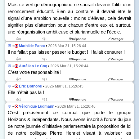
Mais ce vertige démographique ne saurait devenir l’alibi d’un
renoncement éducatif. Bien au contraire, il devrait être le
signal d’une ambition nouvelle : moins d’élèves, cela devrait
signifier plus d’attention pour chacun d’entre eux et, surtout,
une réorganisation ambitieuse et pluriannuelle de l’école.
👍0
👎0
💬Répondre
🔗Partager
💬
•
Mathilde Panot
•
2026 Mar 31, 15:26:44
Il ne fallait pas laisser passer le budget ! Il fallait censurer !
👍0
👎2
💬Répondre
🔗Partager
💬
•
Aurélien Le Coq
•
2026 Mar 31, 15:26:44
C’est votre responsabilité !
👍2
👎2
💬Répondre
🔗Partager
💬
•
Éric Bothorel
•
2026 Mar 31, 15:26:45
Elle n’était pas là !
👍1
👎1
💬Répondre
🔗Partager
💬
•
Véronique Ludmann
•
2026 Mar 31, 15:26:46
C’est précisément ce combat que porte le groupe
Horizons & indépendants. Nous avons inscrit à l’ordre du jour
de notre journée d’initiative parlementaire la proposition de loi
de notre collègue Pierre Henriet visant à valoriser les