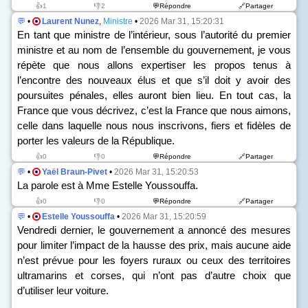
👍1
👎2
💬Répondre
🔗Partager
💬
•
Laurent Nunez
,
Ministre
•
2026 Mar 31, 15:20:31
En tant que ministre de l’intérieur, sous l’autorité du premier
ministre et au nom de l’ensemble du gouvernement, je vous
répète que nous allons expertiser les propos tenus à
l’encontre des nouveaux élus et que s’il doit y avoir des
poursuites pénales, elles auront bien lieu. En tout cas, la
France que vous décrivez, c’est la France que nous aimons,
celle dans laquelle nous nous inscrivons, fiers et fidèles de
porter les valeurs de la République.
👍0
👎0
💬Répondre
🔗Partager
💬
•
Yaël Braun-Pivet
•
2026 Mar 31, 15:20:53
La parole est à Mme Estelle Youssouffa.
👍0
👎0
💬Répondre
🔗Partager
💬
•
Estelle Youssouffa
•
2026 Mar 31, 15:20:59
Vendredi dernier, le gouvernement a annoncé des mesures
pour limiter l’impact de la hausse des prix, mais aucune aide
n’est prévue pour les foyers ruraux ou ceux des territoires
ultramarins et corses, qui n’ont pas d’autre choix que
d’utiliser leur voiture.