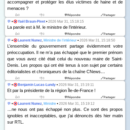
accompagner et protéger les élus victimes de haine et de
menaces ?
👍0
👎0
💬Répondre
🔗Partager
💬
•
Yaël Braun-Pivet
•
2026 Mar 31, 15:18:15
La parole est à M. le ministre de l’intérieur.
👍0
👎0
💬Répondre
🔗Partager
💬
•
Laurent Nunez
,
Ministre de l’intérieur
•
2026 Mar 31, 15:18:50
L’ensemble du gouvernement partage évidemment votre
préoccupation. Il ne m’a pas échappé que le premier prénom
que vous avez cité était celui du nouveau maire de Saint-
Denis. Les propos qui ont été tenus à son sujet par certains
éditorialistes et chroniqueurs de la chaîne CNews…
👍0
👎0
💬Répondre
🔗Partager
💬
•
Benjamin Lucas-Lundy
•
2026 Mar 31, 15:19:11
Et par la présidente de la région Île-de-France !
👍3
👎0
💬Répondre
🔗Partager
💬
•
Laurent Nunez
,
Ministre
•
2026 Mar 31, 15:19:12
…ne nous ont pas échappé non plus. Ce sont des propos
ignobles et inacceptables, que j’ai dénoncés dès hier matin
sur RTL.