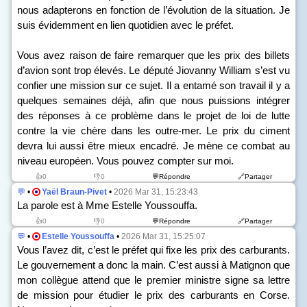
nous adapterons en fonction de l’évolution de la situation. Je
suis évidemment en lien quotidien avec le préfet.
Vous avez raison de faire remarquer que les prix des billets
d’avion sont trop élevés. Le député Jiovanny William s’est vu
confier une mission sur ce sujet. Il a entamé son travail il y a
quelques semaines déjà, afin que nous puissions intégrer
des réponses à ce problème dans le projet de loi de lutte
contre la vie chère dans les outre-mer. Le prix du ciment
devra lui aussi être mieux encadré. Je mène ce combat au
niveau européen. Vous pouvez compter sur moi.
👍0
👎0
💬Répondre
🔗Partager
💬
•
Yaël Braun-Pivet
•
2026 Mar 31, 15:23:43
La parole est à Mme Estelle Youssouffa.
👍0
👎0
💬Répondre
🔗Partager
💬
•
Estelle Youssouffa
•
2026 Mar 31, 15:25:07
Vous l’avez dit, c’est le préfet qui fixe les prix des carburants.
Le gouvernement a donc la main. C’est aussi à Matignon que
mon collègue attend que le premier ministre signe sa lettre
de mission pour étudier le prix des carburants en Corse.