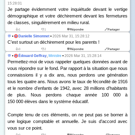
15:28:01
Je partage évidemment votre inquiétude devant le vertige
démographique et votre déchirement devant les fermetures
de classes, singulièrement en milieu rural.
👍1
👎1
💬Répondre
🔗Partager
💬
•
Danielle Simonnet
•
2026 Mar 31, 15:28:12
C’est surtout un déchirement pour les parents !
👍3
👎2
💬Répondre
🔗Partager
💬
•
Édouard Geffray
,
Ministre
•
2026 Mar 31, 15:28:14
Permettez-moi de vous rappeler quelques données avant de
vous répondre sur le fond. Par rapport à la situation que nous
connaissions il y a dix ans, nous perdons une génération
tous les quatre ans. Nous avons le taux de fécondité de 1916
et le nombre d’enfants de 1942, avec 28 millions d’habitants
de plus. Nous perdons chaque année 100 000 à
150 000 élèves dans le système éducatif.
Compte tenu de ces éléments, on ne peut pas se borner à
une logique comptable et annuelle. Je suis d’accord avec
vous sur ce point.
👍0
👎0
💬Répondre
🔗Partager