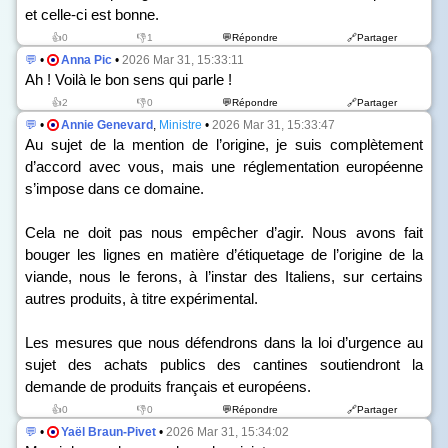
et celle-ci est bonne.
👍0
👎1
💬Répondre
🔗Partager
💬
•
Anna Pic
•
2026 Mar 31, 15:33:11
Ah ! Voilà le bon sens qui parle !
👍2
👎0
💬Répondre
🔗Partager
💬
•
Annie Genevard
,
Ministre
•
2026 Mar 31, 15:33:47
Au sujet de la mention de l’origine, je suis complètement
d’accord avec vous, mais une réglementation européenne
s’impose dans ce domaine.
Cela ne doit pas nous empêcher d’agir. Nous avons fait
bouger les lignes en matière d’étiquetage de l’origine de la
viande, nous le ferons, à l’instar des Italiens, sur certains
autres produits, à titre expérimental.
Les mesures que nous défendrons dans la loi d’urgence au
sujet des achats publics des cantines soutiendront la
demande de produits français et européens.
👍0
👎0
💬Répondre
🔗Partager
💬
•
Yaël Braun-Pivet
•
2026 Mar 31, 15:34:02