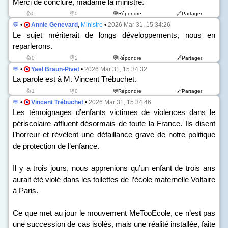
Merci de conclure, madame la ministre.
👍0
👎0
💬Répondre
🔗Partager
💬
•
Annie Genevard
,
Ministre
•
2026 Mar 31, 15:34:26
Le sujet mériterait de longs développements, nous en
reparlerons.
👍0
👎2
💬Répondre
🔗Partager
💬
•
Yaël Braun-Pivet
•
2026 Mar 31, 15:34:32
La parole est à M. Vincent Trébuchet.
👍1
👎0
💬Répondre
🔗Partager
💬
•
Vincent Trébuchet
•
2026 Mar 31, 15:34:46
Les témoignages d’enfants victimes de violences dans le
périscolaire affluent désormais de toute la France. Ils disent
l’horreur et révèlent une défaillance grave de notre politique
de protection de l’enfance.
Il y a trois jours, nous apprenions qu’un enfant de trois ans
aurait été violé dans les toilettes de l’école maternelle Voltaire
à Paris.
Ce que met au jour le mouvement MeTooEcole, ce n’est pas
une succession de cas isolés, mais une réalité installée, faite