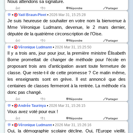
Nous attendons sa signature.
👍0
👎0
💬Répondre
🔗Partager
💬
•
Yaël Braun-Pivet
•
2026 Mar 31, 15:25:28
Je suis heureuse de souhaiter en votre nom la bienvenue à
Mme Véronique Ludmann, devenue, le 2 mars dernier,
députée de la quatrième circonscription de l’Oise.
👍0
👎0
💬Répondre
🔗Partager
💬
•
Véronique Ludmann
•
2026 Mar 31, 15:25:50
Il y a trois ans, jour pour jour, la première ministre Élisabeth
Borne promettait de changer de méthode pour l’école en
proposant trois ans d’anticipation avant toute fermeture de
classe. Que reste-t-il de cette promesse ? Ce matin même,
les enseignants sont en grève. Il est annoncé que des
centaines de classes fermeront à la rentrée. La méthode n’a
donc pas changé.
👍0
👎0
💬Répondre
🔗Partager
💬
•
Andrée Taurinya
•
2026 Mar 31, 15:26:15
Vous avez voté pour eux !
👍3
👎1
💬Répondre
🔗Partager
💬
•
Véronique Ludmann
•
2026 Mar 31, 15:26:16
Oui, la démographie scolaire décline. Oui, l’Europe vieillit.