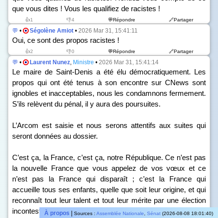
que vous dites ! Vous les qualifiez de racistes !
👍1
👎4
💬Répondre
🔗Partager
💬
•
Ségolène Amiot
•
2026 Mar 31, 15:41:11
Oui, ce sont des propos racistes !
👍2
👎0
💬Répondre
🔗Partager
💬
•
Laurent Nunez
,
Ministre
•
2026 Mar 31, 15:41:14
Le maire de Saint-Denis a été élu démocratiquement. Les
propos qui ont été tenus à son encontre sur CNews sont
ignobles et inacceptables, nous les condamnons fermement.
S’ils relèvent du pénal, il y aura des poursuites.
L’Arcom est saisie et nous serons attentifs aux suites qui
seront données au dossier.
C’est ça, la France, c’est ça, notre République. Ce n’est pas
la nouvelle France que vous appelez de vos vœux et ce
n’est pas la France qui disparaît ; c’est la France qui
accueille tous ses enfants, quelle que soit leur origine, et qui
reconnaît tout leur talent et tout leur mérite par une élection
incontestée et incontestable.
À propos
|
Sources :
Assemblée Nationale
,
Sénat
(2026-08-08 18:01:40)