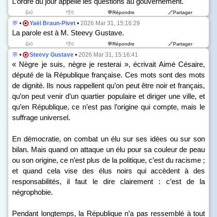
L’ordre du jour appelle les questions au gouvernement.
👍0
👎0
💬Répondre
🔗Partager
💬
•
Yaël Braun-Pivet
•
2026 Mar 31, 15:16:29
La parole est à M. Steevy Gustave.
👍0
👎0
💬Répondre
🔗Partager
💬
•
Steevy Gustave
•
2026 Mar 31, 15:16:41
« Nègre je suis, nègre je resterai », écrivait Aimé Césaire,
député de la République française. Ces mots sont des mots
de dignité. Ils nous rappellent qu’on peut être noir et français,
qu’on peut venir d’un quartier populaire et diriger une ville, et
qu’en République, ce n’est pas l’origine qui compte, mais le
suffrage universel.
En démocratie, on combat un élu sur ses idées ou sur son
bilan. Mais quand on attaque un élu pour sa couleur de peau
ou son origine, ce n’est plus de la politique, c’est du racisme ;
et quand cela vise des élus noirs qui accèdent à des
responsabilités, il faut le dire clairement : c’est de la
négrophobie.
Pendant longtemps, la République n’a pas ressemblé à tout