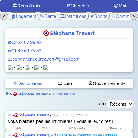
🏛️
D
emo
K
ratia
🔎Chercher
😃Moi
<
🏠Logement
🩺Santé
🏛️Institutions
⚽Sports
🛒Commerc
>
Stéphane Travert
☎️02 33 07 95 92
☎️01.40.63.75.53
📧permanence.stravert@gmail.com
•
•
•
•
💬Discussions
📜Lois▾
🧭Gouvernement▾
🏛️
>
Stéphane Travert
>
💬Discussions
↕️Tri
💬
•
Stéphane Travert
•
2026 Jun 17, 15:31:45
Vous n’aimez pas les infirmières ! Vous le leur direz !
👍
0
👎
1
💬Répondre
🔗Partager
💬
•
Stéphane Travert
,
Président de la commission des affaires