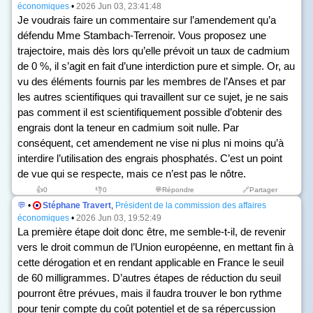
économiques
•
2026 Jun 03, 23:41:48
Je voudrais faire un commentaire sur l’amendement qu’a
défendu Mme Stambach-Terrenoir. Vous proposez une
trajectoire, mais dès lors qu’elle prévoit un taux de cadmium
de 0 %, il s’agit en fait d’une interdiction pure et simple. Or, au
vu des éléments fournis par les membres de l’Anses et par
les autres scientifiques qui travaillent sur ce sujet, je ne sais
pas comment il est scientifiquement possible d’obtenir des
engrais dont la teneur en cadmium soit nulle. Par
conséquent, cet amendement ne vise ni plus ni moins qu’à
interdire l’utilisation des engrais phosphatés. C’est un point
de vue qui se respecte, mais ce n’est pas le nôtre.
👍
0
👎
0
💬Répondre
🔗Partager
💬
•
Stéphane Travert
,
Président de la commission des affaires
économiques
•
2026 Jun 03, 19:52:49
La première étape doit donc être, me semble-t-il, de revenir
vers le droit commun de l’Union européenne, en mettant fin à
cette dérogation et en rendant applicable en France le seuil
de 60 milligrammes. D’autres étapes de réduction du seuil
pourront être prévues, mais il faudra trouver le bon rythme
pour tenir compte du coût potentiel et de sa répercussion