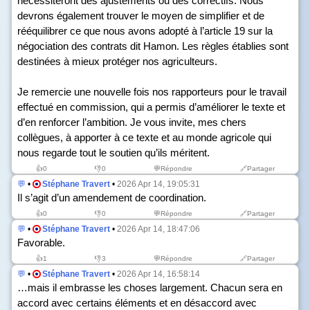
nécessiteront des ajustements ou des correctifs. Nous
devrons également trouver le moyen de simplifier et de
rééquilibrer ce que nous avons adopté à l’article 19 sur la
négociation des contrats dit Hamon. Les règles établies sont
destinées à mieux protéger nos agriculteurs.
Je remercie une nouvelle fois nos rapporteurs pour le travail
effectué en commission, qui a permis d’améliorer le texte et
d’en renforcer l’ambition. Je vous invite, mes chers
collègues, à apporter à ce texte et au monde agricole qui
nous regarde tout le soutien qu’ils méritent.
👍
0
👎
0
💬Répondre
🔗Partager
💬
•
Stéphane Travert
•
2026 Apr 14, 19:05:31
Il s’agit d’un amendement de coordination.
👍
0
👎
0
💬Répondre
🔗Partager
💬
•
Stéphane Travert
•
2026 Apr 14, 18:47:06
Favorable.
👍
1
👎
3
💬Répondre
🔗Partager
💬
•
Stéphane Travert
•
2026 Apr 14, 16:58:14
…mais il embrasse les choses largement. Chacun sera en
accord avec certains éléments et en désaccord avec