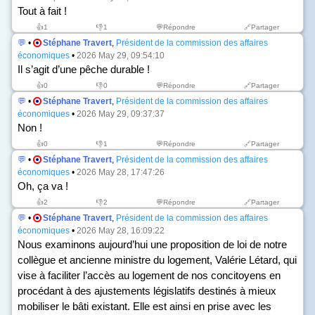
Tout à fait !
👍
1
👎
1
💬Répondre
🔗Partager
💬
•
Stéphane Travert
,
Président de la commission des affaires
économiques
•
2026 May 29, 09:54:10
Il s’agit d’une pêche durable !
👍
0
👎
0
💬Répondre
🔗Partager
💬
•
Stéphane Travert
,
Président de la commission des affaires
économiques
•
2026 May 29, 09:37:37
Non !
👍
0
👎
1
💬Répondre
🔗Partager
💬
•
Stéphane Travert
,
Président de la commission des affaires
économiques
•
2026 May 28, 17:47:26
Oh, ça va !
👍
2
👎
2
💬Répondre
🔗Partager
💬
•
Stéphane Travert
,
Président de la commission des affaires
économiques
•
2026 May 28, 16:09:22
Nous examinons aujourd’hui une proposition de loi de notre
collègue et ancienne ministre du logement, Valérie Létard, qui
vise à faciliter l’accès au logement de nos concitoyens en
procédant à des ajustements législatifs destinés à mieux
mobiliser le bâti existant. Elle est ainsi en prise avec les