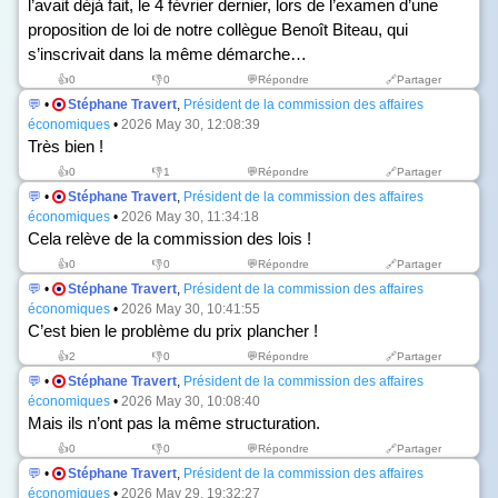
l’avait déjà fait, le 4 février dernier, lors de l’examen d’une
proposition de loi de notre collègue Benoît Biteau, qui
s’inscrivait dans la même démarche…
👍
0
👎
0
💬Répondre
🔗Partager
💬
•
Stéphane Travert
,
Président de la commission des affaires
économiques
•
2026 May 30, 12:08:39
Très bien !
👍
0
👎
1
💬Répondre
🔗Partager
💬
•
Stéphane Travert
,
Président de la commission des affaires
économiques
•
2026 May 30, 11:34:18
Cela relève de la commission des lois !
👍
0
👎
0
💬Répondre
🔗Partager
💬
•
Stéphane Travert
,
Président de la commission des affaires
économiques
•
2026 May 30, 10:41:55
C’est bien le problème du prix plancher !
👍
2
👎
0
💬Répondre
🔗Partager
💬
•
Stéphane Travert
,
Président de la commission des affaires
économiques
•
2026 May 30, 10:08:40
Mais ils n’ont pas la même structuration.
👍
0
👎
0
💬Répondre
🔗Partager
💬
•
Stéphane Travert
,
Président de la commission des affaires
économiques
•
2026 May 29, 19:32:27