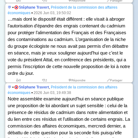
👍
0
👎
0
💬Répondre
🔗Partager
💬
•
Stéphane Travert
,
Président de la commission des affaires
économiques
•
2026 Jun 03, 19:50:02
…mais dont le dispositif était différent : elle visait à abroger
l’autorisation d’épandre des engrais contenant du cadmium
pour protéger l’alimentation des Français et des Françaises
des contaminations au cadmium. L’organisation de la niche
du groupe écologiste ne nous avait pas permis d’en débattre
en séance, mais je veux souligner aujourd’hui que c’est le
vote du président Attal, en conférence des présidents, qui a
permis l’inscription de cette nouvelle proposition de loi à notre
ordre du jour.
👍
0
👎
2
💬Répondre
🔗Partager
💬
•
Stéphane Travert
,
Président de la commission des affaires
économiques
•
2026 Jun 03, 19:49:38
Notre assemblée examine aujourd’hui en séance publique
une proposition de loi abordant un sujet sensible : celui de la
présence de résidus de cadmium dans notre alimentation et
du lien entre ces résidus et l’utilisation de certains engrais. La
commission des affaires économiques, mercredi dernier, a
débattu de cette question pour la seconde fois puisqu’elle