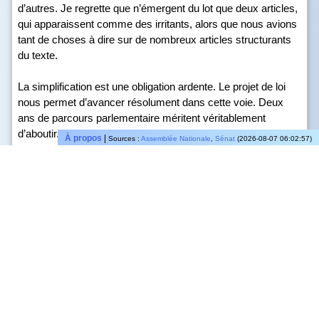
d’autres. Je regrette que n’émergent du lot que deux articles,
qui apparaissent comme des irritants, alors que nous avions
tant de choses à dire sur de nombreux articles structurants
du texte.
La simplification est une obligation ardente. Le projet de loi
nous permet d’avancer résolument dans cette voie. Deux
ans de parcours parlementaire méritent véritablement
d’aboutir. Mes chers collègues, je vous demande de valider
À propos
|
Sources :
Assemblée Nationale
,
Sénat
(2026-08-07 06:02:57)
l’ensemble des mesures proposées car la plupart d’entre
elles sont très attendues par les entreprises et les milieux
économiques.
👍
0
👎
0
💬Répondre
🔗Partager
💬
•
Stéphane Travert
•
2026 Apr 14, 16:55:42
Dans ce projet de loi, qui part de très loin, les articles dont
j’avais la charge couvrent des domaines très différents :
aménagement du territoire, énergie, innovation, commerce,
droit minier. Sur la grande majorité d’entre eux, nous avons
convergé sans difficulté.