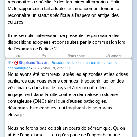
reconnaître la spécificité des territoires ultramarins. Enfin,
M. le rapporteur a fait adopter un amendement tendant à
reconnaître un statut spécifique à l’aspersion antigel des
cultures.
Il me semblait intéressant de présenter le panorama des
dispositions adoptées et construites par la commission lors
de l’examen de l’article 2.
👍
0
👎
0
💬Répondre
🔗Partager
💬
•
Stéphane Travert
,
Président de la commission des affaires
économiques
•
2026 May 19, 23:32:50
Nous avons été nombreux, après les épizooties et les crises
sanitaires que nous avons connues, à soutenir l’action des
vétérinaires dans tout le pays et à reconnaître leur
engagement dans la lutte contre la dermatose nodulaire
contagieuse (DNC) ainsi que d’autres pathologies,
désormais bien connues, qui fragilisent de nombreux
élevages.
Nous ne ferons pas ce soir un cours de sémantique. Qu’on
utilise l’anglicisme – – ou qu’on parle de l’approche « une