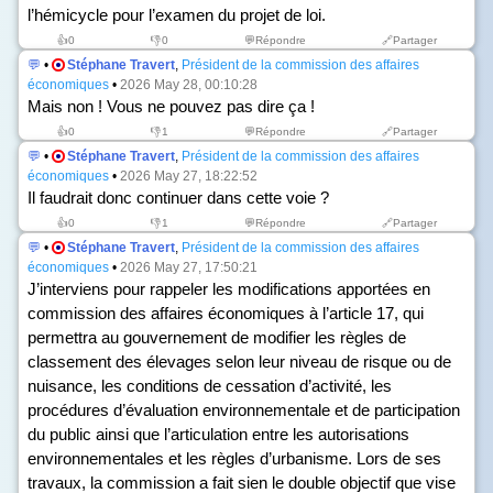
l’hémicycle pour l’examen du projet de loi.
👍
0
👎
0
💬Répondre
🔗Partager
💬
•
Stéphane Travert
,
Président de la commission des affaires
économiques
•
2026 May 28, 00:10:28
Mais non ! Vous ne pouvez pas dire ça !
👍
0
👎
1
💬Répondre
🔗Partager
💬
•
Stéphane Travert
,
Président de la commission des affaires
économiques
•
2026 May 27, 18:22:52
Il faudrait donc continuer dans cette voie ?
👍
0
👎
1
💬Répondre
🔗Partager
💬
•
Stéphane Travert
,
Président de la commission des affaires
économiques
•
2026 May 27, 17:50:21
J’interviens pour rappeler les modifications apportées en
commission des affaires économiques à l’article 17, qui
permettra au gouvernement de modifier les règles de
classement des élevages selon leur niveau de risque ou de
nuisance, les conditions de cessation d’activité, les
procédures d’évaluation environnementale et de participation
du public ainsi que l’articulation entre les autorisations
environnementales et les règles d’urbanisme. Lors de ses
travaux, la commission a fait sien le double objectif que vise