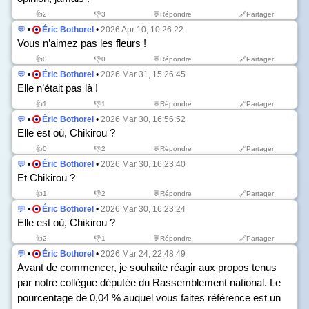
👍
2
👎
3
💬Répondre
🔗Partager
💬
•
Éric Bothorel
•
2026 Apr 10, 10:26:22
Vous n’aimez pas les fleurs !
👍
0
👎
0
💬Répondre
🔗Partager
💬
•
Éric Bothorel
•
2026 Mar 31, 15:26:45
Elle n’était pas là !
👍
1
👎
1
💬Répondre
🔗Partager
💬
•
Éric Bothorel
•
2026 Mar 30, 16:56:52
Elle est où, Chikirou ?
👍
0
👎
2
💬Répondre
🔗Partager
💬
•
Éric Bothorel
•
2026 Mar 30, 16:23:40
Et Chikirou ?
👍
1
👎
2
💬Répondre
🔗Partager
💬
•
Éric Bothorel
•
2026 Mar 30, 16:23:24
Elle est où, Chikirou ?
👍
2
👎
1
💬Répondre
🔗Partager
💬
•
Éric Bothorel
•
2026 Mar 24, 22:48:49
Avant de commencer, je souhaite réagir aux propos tenus
par notre collègue députée du Rassemblement national. Le
pourcentage de 0,04 % auquel vous faites référence est un