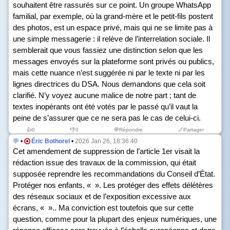
souhaitent être rassurés sur ce point. Un groupe WhatsApp
familial, par exemple, où la grand-mère et le petit-fils postent
des photos, est un espace privé, mais qui ne se limite pas à
une simple messagerie : il relève de l’interrelation sociale. Il
semblerait que vous fassiez une distinction selon que les
messages envoyés sur la plateforme sont privés ou publics,
mais cette nuance n’est suggérée ni par le texte ni par les
lignes directrices du DSA. Nous demandons que cela soit
clarifié. N’y voyez aucune malice de notre part ; tant de
textes inopérants ont été votés par le passé qu’il vaut la
peine de s’assurer que ce ne sera pas le cas de celui-ci.
👍
0
👎
0
💬Répondre
🔗Partager
💬
•
Éric Bothorel
•
2026 Jan 26, 18:36:40
Cet amendement de suppression de l’article 1
er
visait la
rédaction issue des travaux de la commission, qui était
supposée reprendre les recommandations du Conseil d’État.
Protéger nos enfants, « ». Les protéger des effets délétères
des réseaux sociaux et de l’exposition excessive aux
écrans, « ».. Ma conviction est toutefois que sur cette
question, comme pour la plupart des enjeux numériques, une