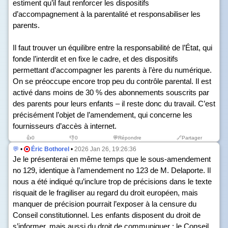
estiment qu’il faut renforcer les dispositifs
d’accompagnement à la parentalité et responsabiliser les
parents.
Il faut trouver un équilibre entre la responsabilité de l’État, qui
fonde l’interdit et en fixe le cadre, et des dispositifs
permettant d’accompagner les parents à l’ère du numérique.
On se préoccupe encore trop peu du contrôle parental. Il est
activé dans moins de 30 % des abonnements souscrits par
des parents pour leurs enfants – il reste donc du travail. C’est
précisément l’objet de l’amendement, qui concerne les
fournisseurs d’accès à internet.
👍
0
👎
0
💬Répondre
🔗Partager
💬
•
Éric Bothorel
•
2026 Jan 26, 19:26:36
Je le présenterai en même temps que le sous-amendement
n
o
129, identique à l’amendement n
o
123 de M. Delaporte. Il
nous a été indiqué qu’inclure trop de précisions dans le texte
risquait de le fragiliser au regard du droit européen, mais
manquer de précision pourrait l’exposer à la censure du
Conseil constitutionnel. Les enfants disposent du droit de
s’informer, mais aussi du droit de communiquer ; le Conseil