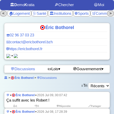
🏛️
D
emo
K
ratia
🔎Chercher
😃Moi
<
🏠Logement
🩺Santé
🏛️Institutions
⚽Sports
🛒Commerc
>
Éric Bothorel
☎️02 96 37 03 23
📧contact@ericbothorel.bzh
🌐https://ericbothorel.fr
•
💬Discussions
📜Lois▾
🧭Gouvernement▾
🏛️
>
Éric Bothorel
>
💬Discussions
↕️Tri
💬
•
Éric Bothorel
•
2026 Jul 09, 00:07:42
Ça suffit avec les Robert !
👍
1
👎
0
💬Répondre
🔗Partager
💬
•
Éric Bothorel
•
2026 Jul 08, 17:28:39