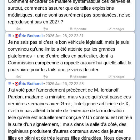
Comment encadrer de manière systématique ces dérives et,
surtout, comment s’assurer que de telles explosions
médiatiques, qui ne sont assurément pas spontanées, ne se
reproduisent pas en 2027 ?
👍
0
👎
0
💬Répondre
🔗Partager
💬
•
Éric Bothorel
•
2026 Jan 26, 22:23:31
Je ne sais pas si c’est le bon véhicule législatif, mais je suis
convaincu qu’une limite a été atteinte par les grandes
plateformes – une d’entre elles en particulier, dont la
Commission européenne a rappelé aujourd’hui qu’elle allait la
poursuivre pour les faits que je viens de citer.
👍
0
👎
0
💬Répondre
🔗Partager
💬
•
Éric Bothorel
•
2026 Jan 26, 22:22:58
J’ai voté pour l’amendement précédent de M. Iordanoff.
Pardon, madame la ministre, mais vu ce qui s’est passé ces
dernières semaines avec Grok, l’intelligence artificielle de X,
n’a-t-on pas atteint la limite de l’exercice de la modération
telle qu’elle est actuellement conçue ? Un contenu est retiré à
la suite d’un signalement, ; mais dans la salle d’à côté, des
ingénieurs produisent d’autres contenus avec des jeunes
filles en bikini et de très jeunes filles dénudées. Nous devons