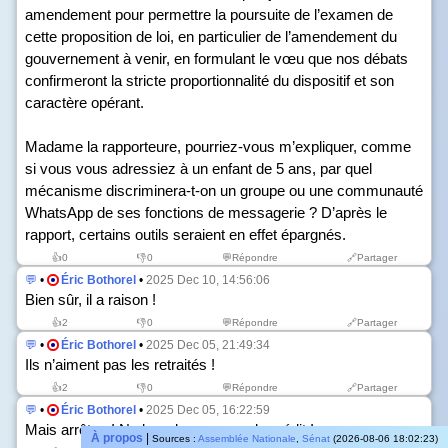
amendement pour permettre la poursuite de l’examen de
cette proposition de loi, en particulier de l’amendement du
gouvernement à venir, en formulant le vœu que nos débats
confirmeront la stricte proportionnalité du dispositif et son
caractère opérant.
Madame la rapporteure, pourriez-vous m’expliquer, comme
si vous vous adressiez à un enfant de 5 ans, par quel
mécanisme discriminera-t-on un groupe ou une communauté
WhatsApp de ses fonctions de messagerie ? D’après le
rapport, certains outils seraient en effet épargnés.
👍
0
👎
0
💬Répondre
🔗Partager
💬
•
Éric Bothorel
•
2025 Dec 10, 14:56:06
Bien sûr, il a raison !
👍
2
👎
0
💬Répondre
🔗Partager
💬
•
Éric Bothorel
•
2025 Dec 05, 21:49:34
Ils n’aiment pas les retraités !
👍
2
👎
0
💬Répondre
🔗Partager
💬
•
Éric Bothorel
•
2025 Dec 05, 16:22:59
Mais arrêtez ! Ne leur donnez pas de crédit !
À propos
|
Sources :
Assemblée Nationale
,
Sénat
(2026-08-06 18:02:23)