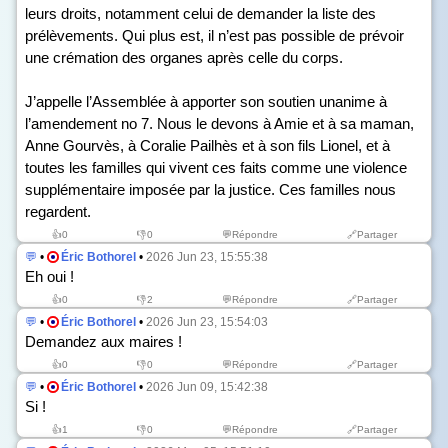
leurs droits, notamment celui de demander la liste des
prélèvements. Qui plus est, il n’est pas possible de prévoir
une crémation des organes après celle du corps.
J’appelle l’Assemblée à apporter son soutien unanime à
l’amendement n
o
7. Nous le devons à Amie et à sa maman,
Anne Gourvès, à Coralie Pailhès et à son fils Lionel, et à
toutes les familles qui vivent ces faits comme une violence
supplémentaire imposée par la justice. Ces familles nous
regardent.
👍
0
👎
0
💬Répondre
🔗Partager
💬
•
Éric Bothorel
•
2026 Jun 23, 15:55:38
Eh oui !
👍
0
👎
2
💬Répondre
🔗Partager
💬
•
Éric Bothorel
•
2026 Jun 23, 15:54:03
Demandez aux maires !
👍
0
👎
0
💬Répondre
🔗Partager
💬
•
Éric Bothorel
•
2026 Jun 09, 15:42:38
Si !
👍
1
👎
0
💬Répondre
🔗Partager