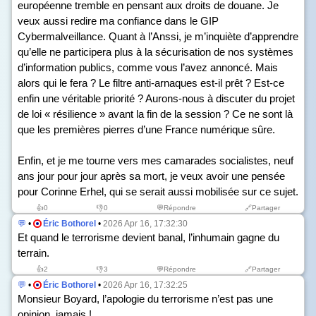
européenne tremble en pensant aux droits de douane. Je
veux aussi redire ma confiance dans le GIP
Cybermalveillance. Quant à l’Anssi, je m’inquiète d’apprendre
qu’elle ne participera plus à la sécurisation de nos systèmes
d’information publics, comme vous l’avez annoncé. Mais
alors qui le fera ? Le filtre anti-arnaques est-il prêt ? Est-ce
enfin une véritable priorité ? Aurons-nous à discuter du projet
de loi « résilience » avant la fin de la session ? Ce ne sont là
que les premières pierres d’une France numérique sûre.
Enfin, et je me tourne vers mes camarades socialistes, neuf
ans jour pour jour après sa mort, je veux avoir une pensée
pour Corinne Erhel, qui se serait aussi mobilisée sur ce sujet.
👍
0
👎
0
💬Répondre
🔗Partager
💬
•
Éric Bothorel
•
2026 Apr 16, 17:32:30
Et quand le terrorisme devient banal, l’inhumain gagne du
terrain.
👍
2
👎
3
💬Répondre
🔗Partager
💬
•
Éric Bothorel
•
2026 Apr 16, 17:32:25
Monsieur Boyard, l’apologie du terrorisme n’est pas une
opinion, jamais !