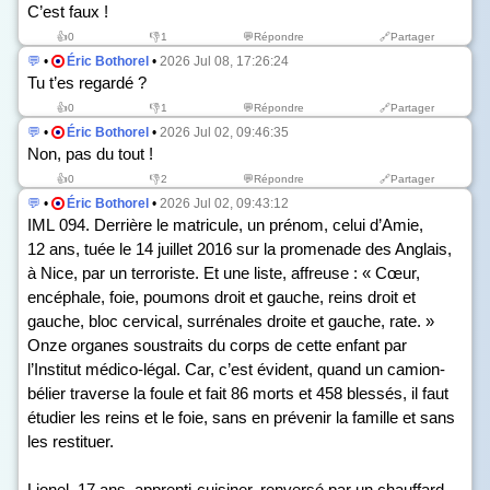
C’est faux !
👍
0
👎
1
💬Répondre
🔗Partager
💬
•
Éric Bothorel
•
2026 Jul 08, 17:26:24
Tu t’es regardé ?
👍
0
👎
1
💬Répondre
🔗Partager
💬
•
Éric Bothorel
•
2026 Jul 02, 09:46:35
Non, pas du tout !
👍
0
👎
2
💬Répondre
🔗Partager
💬
•
Éric Bothorel
•
2026 Jul 02, 09:43:12
IML 094. Derrière le matricule, un prénom, celui d’Amie,
12 ans, tuée le 14 juillet 2016 sur la promenade des Anglais,
à Nice, par un terroriste. Et une liste, affreuse : « Cœur,
encéphale, foie, poumons droit et gauche, reins droit et
gauche, bloc cervical, surrénales droite et gauche, rate. »
Onze organes soustraits du corps de cette enfant par
l’Institut médico-légal. Car, c’est évident, quand un camion-
bélier traverse la foule et fait 86 morts et 458 blessés, il faut
étudier les reins et le foie, sans en prévenir la famille et sans
les restituer.
Lionel, 17 ans, apprenti-cuisiner, renversé par un chauffard