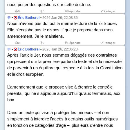
nous poser des questions sur cette doctrine.
👍
0
👎
0
💬Répondre
🔗Partager
💬
•
Éric Bothorel
•
2026 Jan 26, 22:08:35
Nous n’avons pas du tout la même lecture de la loi Studer.
Elle n’englobe pas le dispositif que je propose dans mon
amendement. Je le maintiens.
👍
0
👎
0
💬Répondre
🔗Partager
💬
•
Éric Bothorel
•
2026 Jan 26, 22:06:23
Après l’article 1
er
, nous sommes dégagés des contraintes
qui pesaient sur la première partie du texte et de la nécessité
de parvenir à un équilibre qui respecte à la fois la Constitution
et le droit européen.
L’amendement que je propose vise à étendre le contrôle
parental, qui ne s’applique aujourd’hui qu’aux terminaux, aux
box.
Dans un texte qui vise à protéger les mineurs – et non
simplement à interdire l’accès à certains outils numériques
en fonction de catégories d’âge –, plusieurs d’entre nous