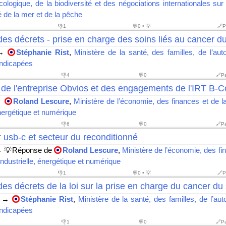
écologique, de la biodiversité et des négociations internationales sur 
é de la mer et de la pêche
👎
1
💬0 • 💡
🔗P
es décrets - prise en charge des soins liés au cancer du
→
Stéphanie Rist
,
Ministère de la santé, des familles, de l’au
ndicapées
👎
4
💬0
🔗P
 de l'entreprise Obvios et des engagements de l'IRT B-
→
Roland Lescure
,
Ministère de l’économie, des finances et de l
énergétique et numérique
👎
6
💬0
🔗P
usb-c et secteur du reconditionné
 💡Réponse de
Roland Lescure
,
Ministère de l’économie, des fi
ndustrielle, énergétique et numérique
👎
1
💬0 • 💡
🔗P
es décrets de la loi sur la prise en charge du cancer du
→
Stéphanie Rist
,
Ministère de la santé, des familles, de l’au
ndicapées
👎
1
💬0
🔗P