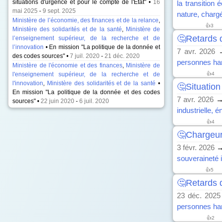
situations d'urgence et pour le compte de l'Etat" •
16
la transition 
mai 2025
-
9 sept. 2025
nature, charg
Ministère de l’économie, des finances et de la relance
,
👍
3
Ministère des solidarités et de la santé
,
Ministère de
🤔Retards d
l’enseignement supérieur, de la recherche et de
l’innovation
• En mission "La politique de la donnée et
7 avr. 2026
des codes sources" •
7 juil. 2020
-
21 déc. 2020
personnes ha
Ministère de l'économie et des finances
,
Ministère de
l'enseignement supérieur, de la recherche et de
👍
4
l'innovation
,
Ministère des solidarités et de la santé
•
🤔Situation
En mission "La politique de la donnée et des codes
7 avr. 2026
sources" •
22 juin 2020
-
6 juil. 2020
industrielle, 
👍
4
🤔Chargeur 
3 févr. 2026
→
souveraineté i
👍
5
🤔Retards d
23 déc. 2025
personnes ha
👍
2