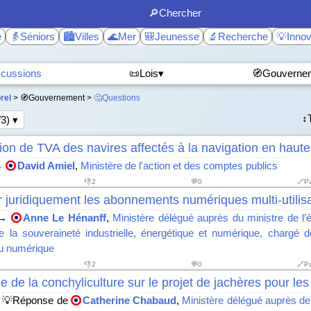
🔎Chercher
e
👵Séniors
🏙️Villes
🌊Mer
🎒Jeunesse
🔬Recherche
💡Innov
scussions
📜Lois▾
🧭Gouverne
rel
> 🧭Gouvernement >
🤔Questions
↕️
/3) ▾
on de TVA des navires affectés à la navigation en haut
→
David Amiel
,
Ministère de l'action et des comptes publics
👎
2
💬0
🔗P
 juridiquement les abonnements numériques multi-utilis
→
Anne Le Hénanff
,
Ministère délégué auprès du ministre de l
e la souveraineté industrielle, énergétique et numérique, chargé de 
 du numérique
👎
2
💬0
🔗P
e de la conchyliculture sur le projet de jachères pour les
💡Réponse de
Catherine Chabaud
,
Ministère délégué auprès de 