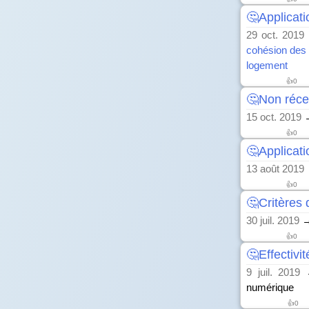
🤔Applicati
29 oct. 2019
cohésion des te
logement
👍
0
🤔Non réce
15 oct. 2019
→
👍
0
🤔Applicati
13 août 2019
👍
0
🤔Critères 
30 juil. 2019
→
👍
0
🤔Effectivi
9 juil. 2019
→
numérique
👍
0