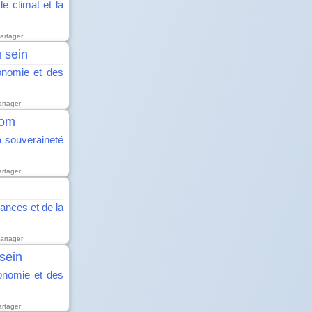
le climat et la
artager
 sein
tonomie et des
artager
Com
a souveraineté
artager
nances et de la
artager
 sein
tonomie et des
artager