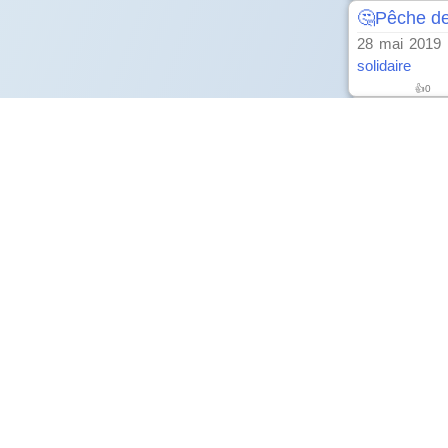
🤔Pêche de 
28 mai 2019
solidaire
👍
0
🤔Informati
2 avr. 2019
→ 
ministre de l
👍
0
🤔Totaux a
19 mars 20
l'alimentation
👍
0
🤔Brexit et
4 déc. 2018
→
👍
0
🤔Programm
20 nov. 2018
ministre de l