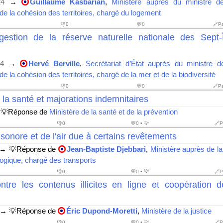
24
→
Guillaume Kasbarian
,
Ministère auprès du ministre de
de la cohésion des territoires, chargé du logement
👎
0
💬0
🔗P
estion de la réserve naturelle nationale des Sept-
4
→
Hervé Berville
,
Secrétariat d’État auprès du ministre de
de la cohésion des territoires, chargé de la mer et de la biodiversité
👎
0
💬0
🔗P
la santé et majorations indemnitaires
💡Réponse de
Ministère de la santé et de la prévention
👎
0
💬0 • 💡
🔗P
 sonore et de l'air due à certains revêtements
→ 💡Réponse de
Jean-Baptiste Djebbari
,
Ministère auprès de la
logique, chargé des transports
👎
0
💬0 • 💡
🔗P
ntre les contenus illicites en ligne et coopération 
→ 💡Réponse de
Éric Dupond-Moretti
,
Ministère de la justice
👎
0
💬0 • 💡
🔗P