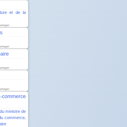
lture et de la
artager
es
artager
aire
artager
artager
e-commerce
du ministre de
é du commerce,
aire