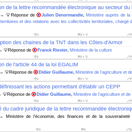
on de la lettre recommandée électronique au secteur du
→ 💡Réponse de
Julien Denormandie
,
Ministère auprès de la 
rritoires et des relations avec les collectivités territoriales, chargé d
👎
0
💬0 • 💡
🔗P
ption des chaines de la TNT dans les Côtes-d'Armor
 💡Réponse de
Franck Riester
,
Ministère de la culture
👎
0
💬0 • 💡
🔗P
on de l'article 44 de la loi EGALIM
→ 💡Réponse de
Didier Guillaume
,
Ministère de l'agriculture et de
👎
0
💬0 • 💡
🔗P
définissant les actions permettant d'établir un CEPP
 💡Réponse de
Didier Guillaume
,
Ministère de l'agriculture et de 
👎
0
💬0 • 💡
🔗P
té du cadre juridique de la lettre recommandée électroni
 Ministère de l'économie, des finances et de la souveraineté in
👎
0
💬0
🔗P