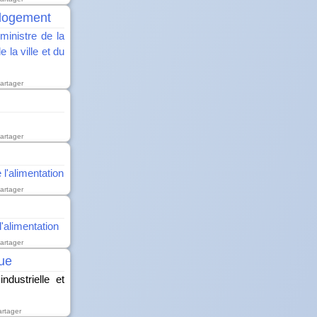
 logement
ministre de la
e la ville et du
artager
artager
 l'alimentation
artager
l'alimentation
artager
que
dustrielle et
artager