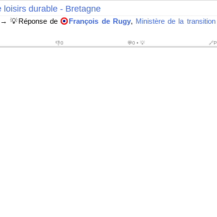
loisirs durable - Bretagne
→ 💡Réponse de
François de Rugy
,
Ministère de la transitio
👎
0
💬0 • 💡
🔗P
que en nuage - Collectivités territoriales - Localisation 
💡Réponse de Ministère auprès du ministre de l'économie et des f
'action et des comptes publics, chargé du numérique
👎
0
💬0 • 💡
🔗P
dmissibles de capture des stocks de poissons d'eau pro
19
→ 💡Réponse de
Didier Guillaume
,
Ministère de l'agr
👎
0
💬0 • 💡
🔗P
 distorsions de concurrence en matière de pêche
 💡Réponse de
Stéphane Travert
,
Ministère de l'agriculture et de 
👎
0
💬0 • 💡
🔗P
ation des crédits supplémentaires alloués au plan Fr
→ 💡Réponse de
Agnès Pannier-Runacher
,
Secrétariat d'
'économie et des finances