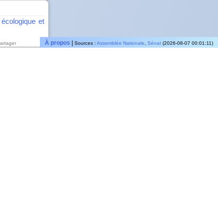
n écologique et
À propos
|
artager
Sources :
Assemblée Nationale
,
Sénat
(2026-08-07 00:01:11)
des données
inances et du
artager
fonde
iculture et de
artager
l'alimentation
artager
ance THD
État auprès du