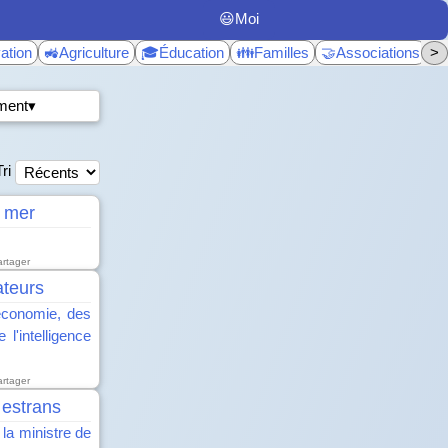
😃Moi
ation
🚜Agriculture
🎓Éducation
👪Familles
🤝Associations
>
♿
ment▾
Tri
e mer
artager
ateurs
’économie, des
l'intelligence
artager
 estrans
la ministre de