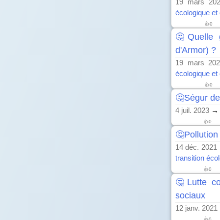
19 mars 20
écologique et 
👍
0
🤔Quelle g
d'Armor) ?
19 mars 202
écologique et 
👍
0
🤔Ségur de 
4 juil. 2023
→ 
👍
0
🤔Pollution
14 déc. 2021
transition éco
👍
0
🤔Lutte co
sociaux
12 janv. 2021
👍
0