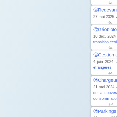
👍
3
🤔Redevanc
27 mai 2025
→
👍
2
🤔Géobiolo
10 déc. 2024
transition éco
👍
4
🤔Gestion 
4 juin 2024
→
étrangères
👍
0
🤔Chargeur 
21 mai 2024
de la souvera
consommatio
👍
0
🤔Parkings 