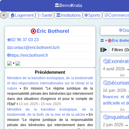
🏛️
D
emo
K
ratia
<
🏠Logement
🩺Santé
🏛️Institutions
⚽Sports
🛒Commerc
💬Di
Éric Bothorel
☎️02 96 37 03 23
🏛️
>
Éric Botho
📧contact@ericbothorel.bzh
🧮
Filtres (0
🌐https://ericbothorel.fr
🤔Exonérati
•
4 août 2026
Précédemment
👍
0
Ministère de la transition écologique, de la biodiversité
🤔Sécuriser
et des négociations internationales sur le climat et la
nature
• En mission "Le régime juridique de la
16 juin 2026
responsabilité pénale des bénévoles qui interviennent
finances et d
dans des situations d'urgence et pour le compte de
artificielle et
l'Etat" •
13 oct. 2025
-
15 nov. 2025
Ministère de la transition écologique, de la
👍
4
biodiversité, de la forêt, de la mer et de la pêche
• En
🤔Inquiétud
mission "Le régime juridique de la responsabilité
2 juin 2026
→ 
pénale des bénévoles qui interviennent dans des