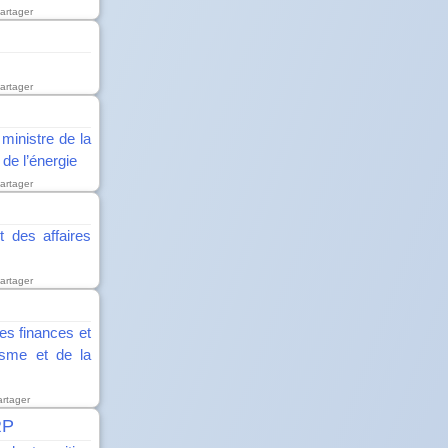
artager
artager
ministre de la
 de l’énergie
artager
t des affaires
artager
es finances et
isme et de la
artager
RP