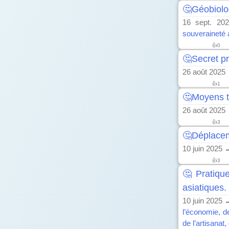
🤔Géobiolo
16 sept. 202
souveraineté 
👍
0
🤔Secret pr
26 août 2025
👍
1
🤔Moyens te
26 août 2025
👍
3
🤔Déplaceme
10 juin 2025
→
👍
3
🤔Pratiqu
asiatiques.
10 juin 2025
→
l’économie, d
de l’artisanat