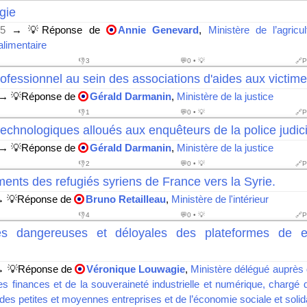
gie
5
→ 💡Réponse de
Annie Genevard
,
Ministère de l’agricu
alimentaire
👎
3
💬0 • 💡
🔗P
ofessionnel au sein des associations d'aides aux victim
→ 💡Réponse de
Gérald Darmanin
,
Ministère de la justice
👎
1
💬0 • 💡
🔗P
chnologiques alloués aux enquêteurs de la police judici
→ 💡Réponse de
Gérald Darmanin
,
Ministère de la justice
👎
2
💬0 • 💡
🔗P
nts des refugiés syriens de France vers la Syrie.
 💡Réponse de
Bruno Retailleau
,
Ministère de l'intérieur
👎
4
💬0 • 💡
🔗P
es dangereuses et déloyales des plateformes de 
 💡Réponse de
Véronique Louwagie
,
Ministère délégué auprès 
es finances et de la souveraineté industrielle et numérique, charg
, des petites et moyennes entreprises et de l’économie sociale et solid