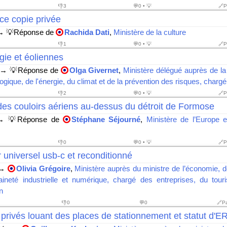
👎
3
💬0 • 💡
🔗P
e copie privée
 💡Réponse de
Rachida Dati
,
Ministère de la culture
👎
1
💬0 • 💡
🔗P
gie et éoliennes
→ 💡Réponse de
Olga Givernet
,
Ministère délégué auprès de la 
logique, de l'énergie, du climat et de la prévention des risques, chargé
👎
2
💬0 • 💡
🔗P
des couloirs aériens au-dessus du détroit de Formose
 💡Réponse de
Stéphane Séjourné
,
Ministère de l’Europe e
👎
0
💬0 • 💡
🔗P
universel usb-c et reconditionné
→
Olivia Grégoire
,
Ministère auprès du ministre de l’économie, d
ineté industrielle et numérique, chargé des entreprises, du tour
n
👎
0
💬0
🔗P
privés louant des places de stationnement et statut d'E