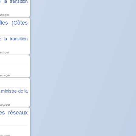
 la transition
artager
Îles (Côtes
 la transition
artager
artager
 ministre de la
artager
des réseaux
artager