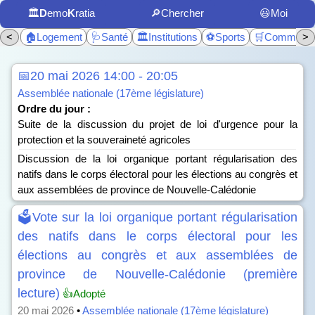
🏛️
D
emo
K
ratia
🔎Chercher
😃Moi
<
🏠Logement
🩺Santé
🏛️Institutions
⚽Sports
🛒Commerc
>
📅20 mai 2026 14:00 - 20:05
Assemblée nationale (17ème législature)
Ordre du jour :
Suite de la discussion du projet de loi d'urgence pour la
protection et la souveraineté agricoles
Discussion de la loi organique portant régularisation des
natifs dans le corps électoral pour les élections au congrès et
aux assemblées de province de Nouvelle-Calédonie
🗳️Vote sur la loi organique portant régularisation
des natifs dans le corps électoral pour les
élections au congrès et aux assemblées de
province de Nouvelle-Calédonie (première
lecture)
👍Adopté
20 mai 2026
•
Assemblée nationale (17ème législature)