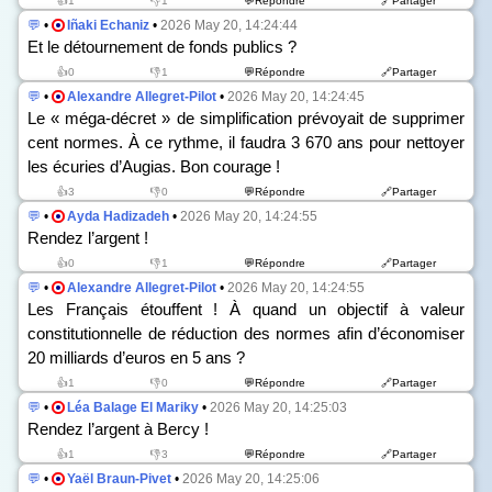
👍1
👎1
💬Répondre
🔗Partager
💬
•
Iñaki Echaniz
•
2026 May 20, 14:24:44
Et le détournement de fonds publics ?
👍0
👎1
💬Répondre
🔗Partager
💬
•
Alexandre Allegret-Pilot
•
2026 May 20, 14:24:45
Le « méga-décret » de simplification prévoyait de supprimer
cent normes. À ce rythme, il faudra 3 670 ans pour nettoyer
les écuries d’Augias. Bon courage !
👍3
👎0
💬Répondre
🔗Partager
💬
•
Ayda Hadizadeh
•
2026 May 20, 14:24:55
Rendez l’argent !
👍0
👎1
💬Répondre
🔗Partager
💬
•
Alexandre Allegret-Pilot
•
2026 May 20, 14:24:55
Les Français étouffent ! À quand un objectif à valeur
constitutionnelle de réduction des normes afin d’économiser
20 milliards d’euros en 5 ans ?
👍1
👎0
💬Répondre
🔗Partager
💬
•
Léa Balage El Mariky
•
2026 May 20, 14:25:03
Rendez l’argent à Bercy !
👍1
👎3
💬Répondre
🔗Partager
💬
•
Yaël Braun-Pivet
•
2026 May 20, 14:25:06