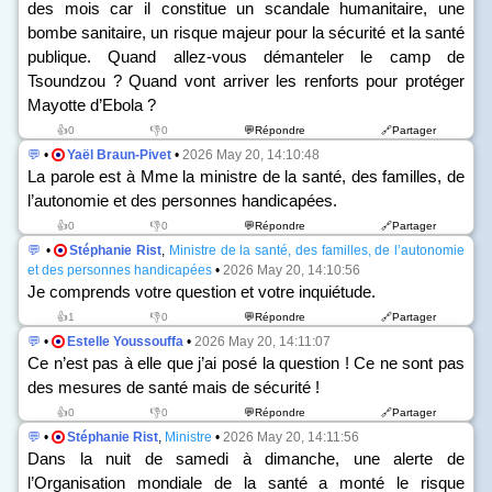
des mois car il constitue un scandale humanitaire, une
bombe sanitaire, un risque majeur pour la sécurité et la santé
publique. Quand allez-vous démanteler le camp de
Tsoundzou ? Quand vont arriver les renforts pour protéger
Mayotte d’Ebola ?
👍0
👎0
💬Répondre
🔗Partager
💬
•
Yaël Braun-Pivet
•
2026 May 20, 14:10:48
La parole est à Mme la ministre de la santé, des familles, de
l’autonomie et des personnes handicapées.
👍0
👎0
💬Répondre
🔗Partager
💬
•
Stéphanie Rist
,
Ministre de la santé, des familles, de l’autonomie
et des personnes handicapées
•
2026 May 20, 14:10:56
Je comprends votre question et votre inquiétude.
👍1
👎0
💬Répondre
🔗Partager
💬
•
Estelle Youssouffa
•
2026 May 20, 14:11:07
Ce n’est pas à elle que j’ai posé la question ! Ce ne sont pas
des mesures de santé mais de sécurité !
👍0
👎0
💬Répondre
🔗Partager
💬
•
Stéphanie Rist
,
Ministre
•
2026 May 20, 14:11:56
Dans la nuit de samedi à dimanche, une alerte de
l’Organisation mondiale de la santé a monté le risque