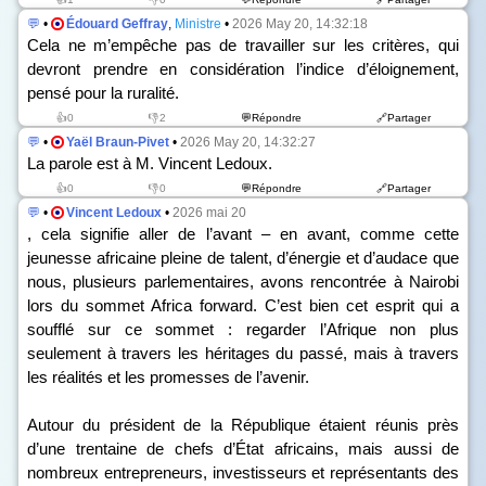
💬
•
Édouard Geffray
,
Ministre
•
2026 May 20, 14:32:18
Cela ne m’empêche pas de travailler sur les critères, qui
devront prendre en considération l’indice d’éloignement,
pensé pour la ruralité.
👍0
👎2
💬Répondre
🔗Partager
💬
•
Yaël Braun-Pivet
•
2026 May 20, 14:32:27
La parole est à M. Vincent Ledoux.
👍0
👎0
💬Répondre
🔗Partager
💬
•
Vincent Ledoux
•
2026 mai 20
, cela signifie aller de l’avant – en avant, comme cette
jeunesse africaine pleine de talent, d’énergie et d’audace que
nous, plusieurs parlementaires, avons rencontrée à Nairobi
lors du sommet Africa forward. C’est bien cet esprit qui a
soufflé sur ce sommet : regarder l’Afrique non plus
seulement à travers les héritages du passé, mais à travers
les réalités et les promesses de l’avenir.
Autour du président de la République étaient réunis près
d’une trentaine de chefs d’État africains, mais aussi de
nombreux entrepreneurs, investisseurs et représentants des