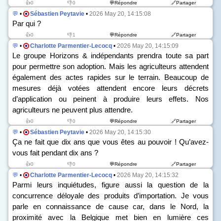
👍0
👎0
💬Répondre
🔗Partager
💬
•
Sébastien Peytavie
•
2026 May 20, 14:15:08
Par qui ?
👍0
👎1
💬Répondre
🔗Partager
💬
•
Charlotte Parmentier-Lecocq
•
2026 May 20, 14:15:09
Le groupe Horizons & indépendants prendra toute sa part
pour permettre son adoption. Mais les agriculteurs attendent
également des actes rapides sur le terrain. Beaucoup de
mesures déjà votées attendent encore leurs décrets
d’application ou peinent à produire leurs effets. Nos
agriculteurs ne peuvent plus attendre.
👍0
👎0
💬Répondre
🔗Partager
💬
•
Sébastien Peytavie
•
2026 May 20, 14:15:30
Ça ne fait que dix ans que vous êtes au pouvoir ! Qu’avez-
vous fait pendant dix ans ?
👍0
👎0
💬Répondre
🔗Partager
💬
•
Charlotte Parmentier-Lecocq
•
2026 May 20, 14:15:32
Parmi leurs inquiétudes, figure aussi la question de la
concurrence déloyale des produits d’importation. Je vous
parle en connaissance de cause car, dans le Nord, la
proximité avec la Belgique met bien en lumière ces