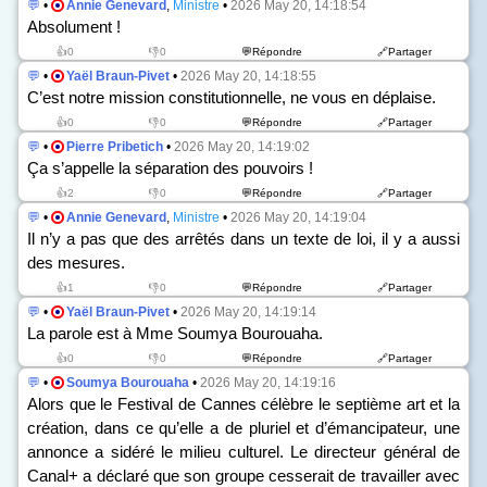
💬
•
Annie Genevard
,
Ministre
•
2026 May 20, 14:18:54
Absolument !
👍0
👎0
💬Répondre
🔗Partager
💬
•
Yaël Braun-Pivet
•
2026 May 20, 14:18:55
C’est notre mission constitutionnelle, ne vous en déplaise.
👍0
👎0
💬Répondre
🔗Partager
💬
•
Pierre Pribetich
•
2026 May 20, 14:19:02
Ça s’appelle la séparation des pouvoirs !
👍2
👎0
💬Répondre
🔗Partager
💬
•
Annie Genevard
,
Ministre
•
2026 May 20, 14:19:04
Il n’y a pas que des arrêtés dans un texte de loi, il y a aussi
des mesures.
👍1
👎0
💬Répondre
🔗Partager
💬
•
Yaël Braun-Pivet
•
2026 May 20, 14:19:14
La parole est à Mme Soumya Bourouaha.
👍0
👎0
💬Répondre
🔗Partager
💬
•
Soumya Bourouaha
•
2026 May 20, 14:19:16
Alors que le Festival de Cannes célèbre le septième art et la
création, dans ce qu’elle a de pluriel et d’émancipateur, une
annonce a sidéré le milieu culturel. Le directeur général de
Canal+ a déclaré que son groupe cesserait de travailler avec