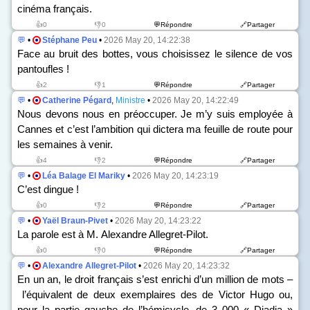
cinéma français.
👍0
👎0
💬Répondre
🔗Partager
💬
•
Stéphane Peu
•
2026 May 20, 14:22:38
Face au bruit des bottes, vous choisissez le silence de vos
pantoufles !
👍2
👎1
💬Répondre
🔗Partager
💬
•
Catherine Pégard
,
Ministre
•
2026 May 20, 14:22:49
Nous devons nous en préoccuper. Je m’y suis employée à
Cannes et c’est l’ambition qui dictera ma feuille de route pour
les semaines à venir.
👍4
👎2
💬Répondre
🔗Partager
💬
•
Léa Balage El Mariky
•
2026 May 20, 14:23:19
C’est dingue !
👍0
👎2
💬Répondre
🔗Partager
💬
•
Yaël Braun-Pivet
•
2026 May 20, 14:23:22
La parole est à M. Alexandre Allegret-Pilot.
👍0
👎0
💬Répondre
🔗Partager
💬
•
Alexandre Allegret-Pilot
•
2026 May 20, 14:23:32
En un an, le droit français s’est enrichi d’un million de mots –
l’équivalent de deux exemplaires des de Victor Hugo ou,
pour la partie gauche de l’hémicycle, de 3 000 « Djadja »