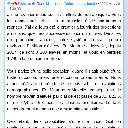
💬
•
Édouard Geffray
,
Ministre de l’éducation nationale
•
2026 May 20,
14:30:08
Je ne reviendrai pas sur les chiffres démographiques. Vous
les connaissez, et je les ai rappelés à de nombreuses
reprises. J’ai d’ailleurs été le premier à fournir des projections
à dix ans, que mes successeurs pourront utiliser. Dans les
dix prochaines années, notre système éducatif perdra
environ 1,7 million d’élèves. En Meurthe-et-Moselle, depuis
2017, ce sont 9 200 élèves en moins, et vous en perdrez
1 740 à la prochaine rentrée.
Vous parlez d’une belle occasion, quand il s’agit plutôt d’une
triste occasion, mais une occasion quand même. Nous
avons déjà agi et décidé de ne pas subir les évolutions
démographiques. En Meurthe-et-Moselle, en sept ans, le
nombre moyen d’élèves par classe est passé de 23,9 à 21,5,
et de 22,4 à 16,8 pour les classes prioritaires. Le taux
d’encadrement a connu une amélioration sensible.
Cela étant, deux possibilités s’offrent à nous. Soit on
continue, année après année, à observer les évolutions