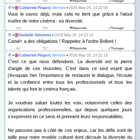
👍0
👎0
💬Répondre
🔗Partager
💬
•
Catherine Pégard
,
Ministre
•
2026 May 20, 14:22:08
Vous le savez déjà, mais cela ne tient que grâce à l’atout
maître de notre cinéma : sa diversité.
👍0
👎0
💬Répondre
🔗Partager
💬
•
Danielle Simonnet
•
2026 May 20, 14:22:14
Canal+ a des obligations ! Rappelez à l’ordre Bolloré !
👍1
👎2
💬Répondre
🔗Partager
💬
•
Catherine Pégard
,
Ministre
•
2026 May 20, 14:22:16
C’est ce que nous défendons. La diversité est la pierre
d’angle de ces réussites. C’est dans ce seul esprit que
j’évoquais hier l’importance de restaurer le dialogue, l’écoute
et la confiance entre tous les professionnels et tous les
talents qui font le cinéma français.
Je voudrais saluer toutes les voix, notamment celles des
organisations professionnelles, qui depuis quelques jours
s’expriment en ce sens et prennent leurs responsabilités.
Ne passons pas à côté de ces enjeux, car les défis sont de
taille pour notre modèle culturel dont découle la diversité du