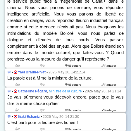
le service public face à l’hégémonie de Canal+ dans le
cinéma. Nous vous parlons de censure, vous répondez
intelligence artificielle. Nous vous parlons de liberté de
création en danger, vous répondez fleuron industriel français
comme si cette menace n’existait pas. Nous évoquons les
intimidations du modèle Bolloré, vous nous parlez de
dialogue et d’excès de tous bords. Vous passez
complètement à côté des enjeux. Alors que Bolloré étend son
empire dans le monde culturel, que faites-vous ? Quand
prendrez-vous la mesure du danger qu’il représente ?
👍0
👎0
💬Répondre
🔗Partager
💬
•
Yaël Braun-Pivet
•
2026 May 20, 14:21:14
La parole est à Mme la ministre de la culture.
👍0
👎0
💬Répondre
🔗Partager
💬
•
Catherine Pégard
,
Ministre de la culture
•
2026 May 20, 14:21:24
Je vais sûrement vous décevoir encore, parce que je vais
dire la même chose qu’hier.
👍1
👎2
💬Répondre
🔗Partager
💬
•
Iñaki Echaniz
•
2026 May 20, 14:21:30
C’est parti pour la lecture des fiches !
👍2
👎0
💬Répondre
🔗Partager