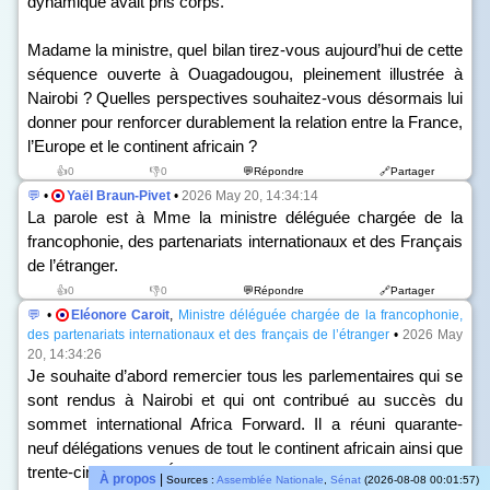
dynamique avait pris corps.
Madame la ministre, quel bilan tirez-vous aujourd’hui de cette
séquence ouverte à Ouagadougou, pleinement illustrée à
Nairobi ? Quelles perspectives souhaitez-vous désormais lui
donner pour renforcer durablement la relation entre la France,
l’Europe et le continent africain ?
👍0
👎0
💬Répondre
🔗Partager
💬
•
Yaël Braun-Pivet
•
2026 May 20, 14:34:14
La parole est à Mme la ministre déléguée chargée de la
francophonie, des partenariats internationaux et des Français
de l’étranger.
👍0
👎0
💬Répondre
🔗Partager
💬
•
Eléonore Caroit
,
Ministre déléguée chargée de la francophonie,
des partenariats internationaux et des français de l’étranger
•
2026 May
20, 14:34:26
Je souhaite d’abord remercier tous les parlementaires qui se
sont rendus à Nairobi et qui ont contribué au succès du
sommet international Africa Forward. Il a réuni quarante-
neuf délégations venues de tout le continent africain ainsi que
trente-cinq chefs d’État et de gouvernement. Surtout, il a été
À propos
|
Sources :
Assemblée Nationale
,
Sénat
(2026-08-08 00:01:57)