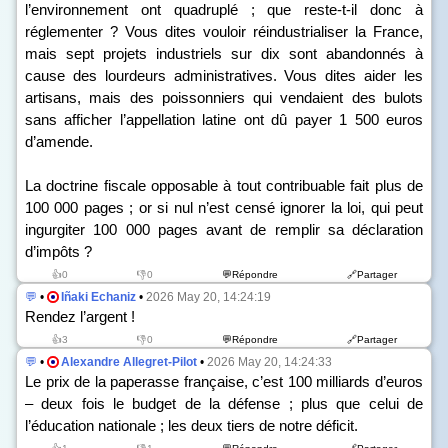
l’environnement ont quadruplé ; que reste-t-il donc à
réglementer ? Vous dites vouloir réindustrialiser la France,
mais sept projets industriels sur dix sont abandonnés à
cause des lourdeurs administratives. Vous dites aider les
artisans, mais des poissonniers qui vendaient des bulots
sans afficher l’appellation latine ont dû payer 1 500 euros
d’amende.
La doctrine fiscale opposable à tout contribuable fait plus de
100 000 pages ; or si nul n’est censé ignorer la loi, qui peut
ingurgiter 100 000 pages avant de remplir sa déclaration
d’impôts ?
👍0
👎0
💬Répondre
🔗Partager
💬
•
Iñaki Echaniz
•
2026 May 20, 14:24:19
Rendez l’argent !
👍3
👎0
💬Répondre
🔗Partager
💬
•
Alexandre Allegret-Pilot
•
2026 May 20, 14:24:33
Le prix de la paperasse française, c’est 100 milliards d’euros
– deux fois le budget de la défense ; plus que celui de
l’éducation nationale ; les deux tiers de notre déficit.