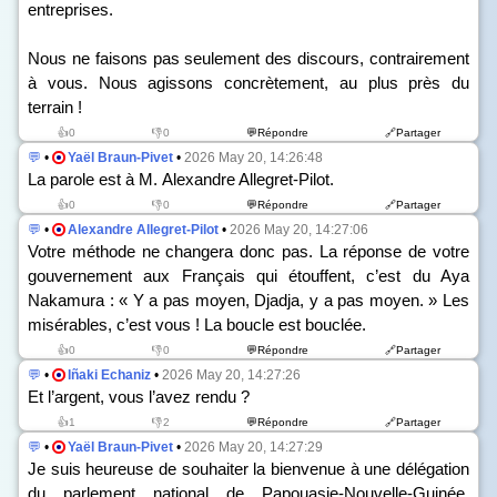
entreprises.
Nous ne faisons pas seulement des discours, contrairement
à vous. Nous agissons concrètement, au plus près du
terrain !
👍0
👎0
💬Répondre
🔗Partager
💬
•
Yaël Braun-Pivet
•
2026 May 20, 14:26:48
La parole est à M. Alexandre Allegret-Pilot.
👍0
👎0
💬Répondre
🔗Partager
💬
•
Alexandre Allegret-Pilot
•
2026 May 20, 14:27:06
Votre méthode ne changera donc pas. La réponse de votre
gouvernement aux Français qui étouffent, c’est du Aya
Nakamura : « Y a pas moyen, Djadja, y a pas moyen. » Les
misérables, c’est vous ! La boucle est bouclée.
👍0
👎0
💬Répondre
🔗Partager
💬
•
Iñaki Echaniz
•
2026 May 20, 14:27:26
Et l’argent, vous l’avez rendu ?
👍1
👎2
💬Répondre
🔗Partager
💬
•
Yaël Braun-Pivet
•
2026 May 20, 14:27:29
Je suis heureuse de souhaiter la bienvenue à une délégation
du parlement national de Papouasie-Nouvelle-Guinée,