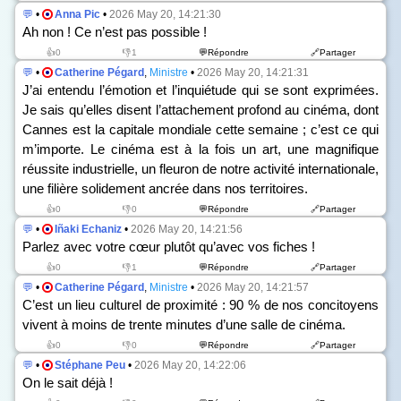
💬
•
Anna Pic
•
2026 May 20, 14:21:30
Ah non ! Ce n’est pas possible !
👍0
👎1
💬Répondre
🔗Partager
💬
•
Catherine Pégard
,
Ministre
•
2026 May 20, 14:21:31
J’ai entendu l’émotion et l’inquiétude qui se sont exprimées.
Je sais qu’elles disent l’attachement profond au cinéma, dont
Cannes est la capitale mondiale cette semaine ; c’est ce qui
m’importe. Le cinéma est à la fois un art, une magnifique
réussite industrielle, un fleuron de notre activité internationale,
une filière solidement ancrée dans nos territoires.
👍0
👎0
💬Répondre
🔗Partager
💬
•
Iñaki Echaniz
•
2026 May 20, 14:21:56
Parlez avec votre cœur plutôt qu’avec vos fiches !
👍0
👎1
💬Répondre
🔗Partager
💬
•
Catherine Pégard
,
Ministre
•
2026 May 20, 14:21:57
C’est un lieu culturel de proximité : 90 % de nos concitoyens
vivent à moins de trente minutes d’une salle de cinéma.
👍0
👎0
💬Répondre
🔗Partager
💬
•
Stéphane Peu
•
2026 May 20, 14:22:06
On le sait déjà !