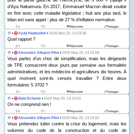
d’Aya Nakamura. En 2017, Emmanuel Macron disait vouloir
en finir avec cette maladie législative ; huit ans plus tard, le
bilan est sans appel : plus de 27 % d’inflation normative.
👍0
👎0
💬Répondre
🔗Partager
💬
•
Ayda Hadizadeh
•
2026 May 20, 14:23:36
Quel rapport ?
👍1
👎0
💬Répondre
🔗Partager
💬
•
Alexandre Allegret-Pilot
•
2026 May 20, 14:23:50
Vous parlez d’un choc de simplification, mais les dirigeants
de TPE consacrent deux jours par semaine aux formalités
administratives, et les médecins et agriculteurs dix heures. À
quel moment sont-ils censés travailler ? Entre deux
formulaires S 3702 ?
👍2
👎2
💬Répondre
🔗Partager
💬
•
Iñaki Echaniz
•
2026 May 20, 14:24:01
On ne comprend rien !
👍0
👎1
💬Répondre
🔗Partager
💬
•
Alexandre Allegret-Pilot
•
2026 May 20, 14:24:02
Vous prétendez lutter contre la crise du logement, mais les
volumes du code de la construction et du code de