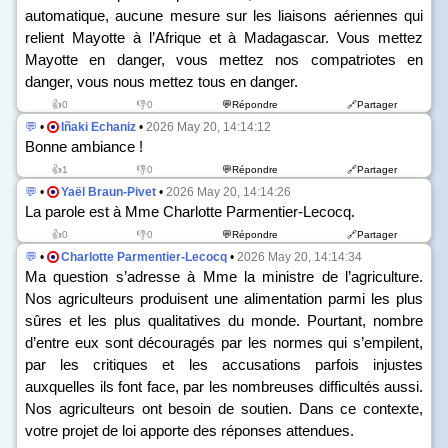
automatique, aucune mesure sur les liaisons aériennes qui
relient Mayotte à l’Afrique et à Madagascar. Vous mettez
Mayotte en danger, vous mettez nos compatriotes en
danger, vous nous mettez tous en danger.
👍0
👎0
💬Répondre
🔗Partager
💬
•
Iñaki Echaniz
•
2026 May 20, 14:14:12
Bonne ambiance !
👍1
👎0
💬Répondre
🔗Partager
💬
•
Yaël Braun-Pivet
•
2026 May 20, 14:14:26
La parole est à Mme Charlotte Parmentier-Lecocq.
👍0
👎0
💬Répondre
🔗Partager
💬
•
Charlotte Parmentier-Lecocq
•
2026 May 20, 14:14:34
Ma question s’adresse à Mme la ministre de l’agriculture.
Nos agriculteurs produisent une alimentation parmi les plus
sûres et les plus qualitatives du monde. Pourtant, nombre
d’entre eux sont découragés par les normes qui s’empilent,
par les critiques et les accusations parfois injustes
auxquelles ils font face, par les nombreuses difficultés aussi.
Nos agriculteurs ont besoin de soutien. Dans ce contexte,
votre projet de loi apporte des réponses attendues.