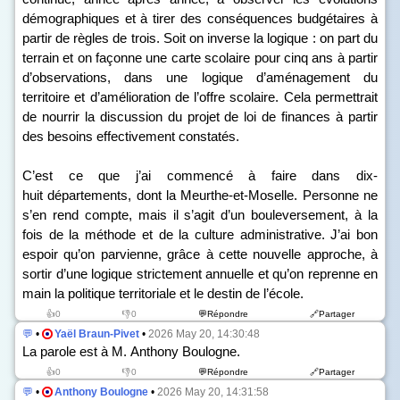
démographiques et à tirer des conséquences budgétaires à
partir de règles de trois. Soit on inverse la logique : on part du
terrain et on façonne une carte scolaire pour cinq ans à partir
d’observations, dans une logique d’aménagement du
territoire et d’amélioration de l’offre scolaire. Cela permettrait
de nourrir la discussion du projet de loi de finances à partir
des besoins effectivement constatés.
C’est ce que j’ai commencé à faire dans dix-
huit départements, dont la Meurthe-et-Moselle. Personne ne
s’en rend compte, mais il s’agit d’un bouleversement, à la
fois de la méthode et de la culture administrative. J’ai bon
espoir qu’on parvienne, grâce à cette nouvelle approche, à
sortir d’une logique strictement annuelle et qu’on reprenne en
main la politique territoriale et le destin de l’école.
👍0
👎0
💬Répondre
🔗Partager
💬
•
Yaël Braun-Pivet
•
2026 May 20, 14:30:48
La parole est à M. Anthony Boulogne.
👍0
👎0
💬Répondre
🔗Partager
💬
•
Anthony Boulogne
•
2026 May 20, 14:31:58