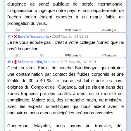
d’urgence de santé publique de portée internationale.
L’organisation a jugé que notre pays et nos départements de
l’océan Indien étaient exposés à un risque faible de
propagation du virus.
👍0
👎0
💬Répondre
🔗Partager
💬
•
Estelle Youssouffa
•
2026 May 20, 14:12:18
Je ne vous écoute pas : c’est à votre collègue Nuñez que j’ai
posé la question !
👍1
👎1
💬Répondre
🔗Partager
💬
•
Stéphanie Rist
,
Ministre
•
2026 May 20, 14:12:19
C’est un virus Ebola, de souche Bundibugyo, qui entraîne
une contamination par contact des fluides corporels et une
létalité de 30 à 40 %. Le risque est faible pour les pays
éloignés du Congo et de l’Ouganda, qui se situent dans des
zones frappées par des conflits armés, où la mobilité est
compliquée. Malgré tout, dès dimanche matin, au ministère,
avec les experts scientifiques qui nous aident avec le
hantavirus, nous avons anticipé les scénarios possibles.
Concernant Mayotte, nous avons pu travailler, dès