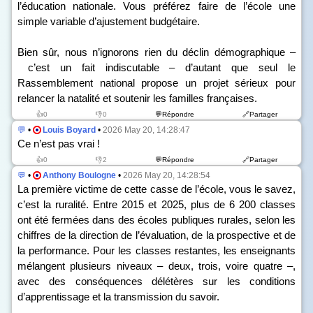
l’éducation nationale. Vous préférez faire de l’école une
simple variable d’ajustement budgétaire.
Bien sûr, nous n’ignorons rien du déclin démographique –
c’est un fait indiscutable – d’autant que seul le
Rassemblement national propose un projet sérieux pour
relancer la natalité et soutenir les familles françaises.
👍0
👎0
💬Répondre
🔗Partager
💬
•
Louis Boyard
•
2026 May 20, 14:28:47
Ce n’est pas vrai !
👍0
👎2
💬Répondre
🔗Partager
💬
•
Anthony Boulogne
•
2026 May 20, 14:28:54
La première victime de cette casse de l’école, vous le savez,
c’est la ruralité. Entre 2015 et 2025, plus de 6 200 classes
ont été fermées dans des écoles publiques rurales, selon les
chiffres de la direction de l’évaluation, de la prospective et de
la performance. Pour les classes restantes, les enseignants
mélangent plusieurs niveaux – deux, trois, voire quatre –,
avec des conséquences délétères sur les conditions
d’apprentissage et la transmission du savoir.