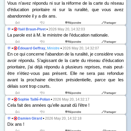
Vous n’avez répondu ni sur la réforme de la carte du réseau
d’éducation prioritaire ni sur la ruralité, que vous avez
abandonnée il y a dix ans.
👍0
👎2
💬Répondre
🔗Partager
💬
•
Yaël Braun-Pivet
•
2026 May 20, 14:32:03
La parole est à M. le ministre de l’éducation nationale.
👍0
👎0
💬Répondre
🔗Partager
💬
•
Édouard Geffray
,
Ministre
•
2026 May 20, 14:32:07
En ce qui concerne l’abandon de la ruralité, je considère vous
avoir répondu. S’agissant de la carte du réseau d’éducation
prioritaire, j’ai déjà répondu à plusieurs reprises, mais peut-
être n’étiez-vous pas présent. Elle ne sera pas refondue
avant la prochaine élection présidentielle, parce que les
délais sont trop courts.
👍0
👎0
💬Répondre
🔗Partager
💬
•
Sophie Taillé-Polian
•
2026 May 20, 14:32:17
Cela fait des années qu’elle aurait dû l’être !
👍1
👎0
💬Répondre
🔗Partager
💬
•
Damien Girard
•
2026 May 20, 14:32:18
Dix ans !
👍1
👎0
💬Répondre
🔗Partager