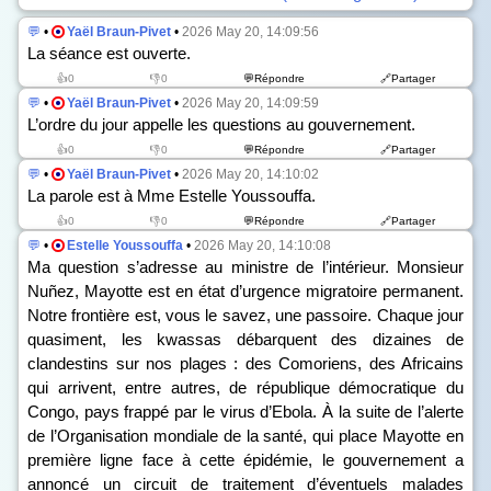
💬
•
Yaël Braun-Pivet
•
2026 May 20, 14:09:56
La séance est ouverte.
👍0
👎0
💬Répondre
🔗Partager
💬
•
Yaël Braun-Pivet
•
2026 May 20, 14:09:59
L’ordre du jour appelle les questions au gouvernement.
👍0
👎0
💬Répondre
🔗Partager
💬
•
Yaël Braun-Pivet
•
2026 May 20, 14:10:02
La parole est à Mme Estelle Youssouffa.
👍0
👎0
💬Répondre
🔗Partager
💬
•
Estelle Youssouffa
•
2026 May 20, 14:10:08
Ma question s’adresse au ministre de l’intérieur. Monsieur
Nuñez, Mayotte est en état d’urgence migratoire permanent.
Notre frontière est, vous le savez, une passoire. Chaque jour
quasiment, les kwassas débarquent des dizaines de
clandestins sur nos plages : des Comoriens, des Africains
qui arrivent, entre autres, de république démocratique du
Congo, pays frappé par le virus d’Ebola. À la suite de l’alerte
de l’Organisation mondiale de la santé, qui place Mayotte en
première ligne face à cette épidémie, le gouvernement a
annoncé un circuit de traitement d’éventuels malades