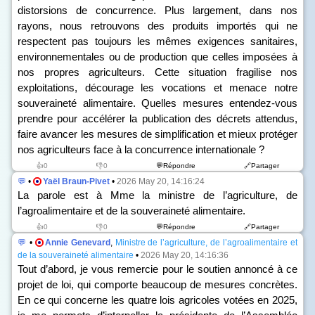
distorsions de concurrence. Plus largement, dans nos
rayons, nous retrouvons des produits importés qui ne
respectent pas toujours les mêmes exigences sanitaires,
environnementales ou de production que celles imposées à
nos propres agriculteurs. Cette situation fragilise nos
exploitations, décourage les vocations et menace notre
souveraineté alimentaire. Quelles mesures entendez-vous
prendre pour accélérer la publication des décrets attendus,
faire avancer les mesures de simplification et mieux protéger
nos agriculteurs face à la concurrence internationale ?
👍0
👎0
💬Répondre
🔗Partager
💬
•
Yaël Braun-Pivet
•
2026 May 20, 14:16:24
La parole est à Mme la ministre de l’agriculture, de
l’agroalimentaire et de la souveraineté alimentaire.
👍0
👎0
💬Répondre
🔗Partager
💬
•
Annie Genevard
,
Ministre de l’agriculture, de l’agroalimentaire et
de la souveraineté alimentaire
•
2026 May 20, 14:16:36
Tout d’abord, je vous remercie pour le soutien annoncé à ce
projet de loi, qui comporte beaucoup de mesures concrètes.
En ce qui concerne les quatre lois agricoles votées en 2025,