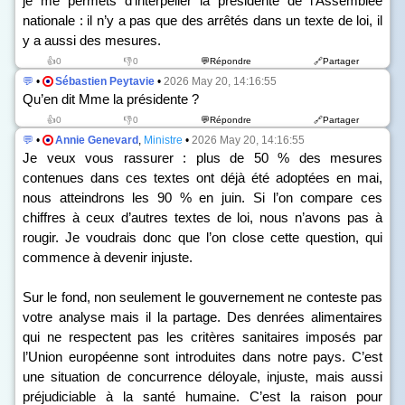
je me permets d’interpeller la présidente de l’Assemblée
nationale : il n’y a pas que des arrêtés dans un texte de loi, il
y a aussi des mesures.
👍0
👎0
💬Répondre
🔗Partager
💬
•
Sébastien Peytavie
•
2026 May 20, 14:16:55
Qu’en dit Mme la présidente ?
👍0
👎0
💬Répondre
🔗Partager
💬
•
Annie Genevard
,
Ministre
•
2026 May 20, 14:16:55
Je veux vous rassurer : plus de 50 % des mesures
contenues dans ces textes ont déjà été adoptées en mai,
nous atteindrons les 90 % en juin. Si l’on compare ces
chiffres à ceux d’autres textes de loi, nous n’avons pas à
rougir. Je voudrais donc que l’on close cette question, qui
commence à devenir injuste.
Sur le fond, non seulement le gouvernement ne conteste pas
votre analyse mais il la partage. Des denrées alimentaires
qui ne respectent pas les critères sanitaires imposés par
l’Union européenne sont introduites dans notre pays. C’est
une situation de concurrence déloyale, injuste, mais aussi
préjudiciable à la santé humaine. C’est la raison pour