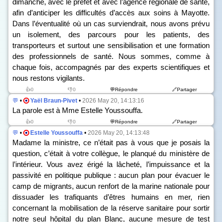
dimanche, avec le préfet et avec l’agence régionale de santé,
afin d’anticiper les difficultés d’accès aux soins à Mayotte.
Dans l’éventualité où un cas surviendrait, nous avons prévu
un isolement, des parcours pour les patients, des
transporteurs et surtout une sensibilisation et une formation
des professionnels de santé. Nous sommes, comme à
chaque fois, accompagnés par des experts scientifiques et
nous restons vigilants.
👍0
👎0
💬Répondre
🔗Partager
💬
•
Yaël Braun-Pivet
•
2026 May 20, 14:13:16
La parole est à Mme Estelle Youssouffa.
👍0
👎0
💬Répondre
🔗Partager
💬
•
Estelle Youssouffa
•
2026 May 20, 14:13:48
Madame la ministre, ce n’était pas à vous que je posais la
question, c’était à votre collègue, le planqué du ministère de
l’intérieur. Vous avez érigé la lâcheté, l’impuissance et la
passivité en politique publique : aucun plan pour évacuer le
camp de migrants, aucun renfort de la marine nationale pour
dissuader les trafiquants d’êtres humains en mer, rien
concernant la mobilisation de la réserve sanitaire pour sortir
notre seul hôpital du plan Blanc, aucune mesure de test