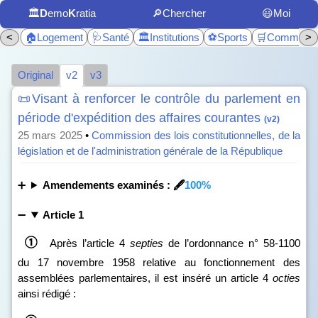
🏛️
D
emo
K
ratia
🔎Chercher
😃Moi
<
🏠Logement
🩺Santé
🏛️Institutions
⚽Sports
🛒Commerc
>
Original
v2
v3
📜Visant à renforcer le contrôle du parlement en
période d'expédition des affaires courantes
(v2)
25 mars 2025
•
Commission des lois constitutionnelles, de la
législation et de l'administration générale de la République
Amendements examinés : 🖋️
100%
Article 1
Après l’article 4
septies
de l’ordonnance n° 58‑1100
du 17 novembre 1958 relative au fonctionnement des
assemblées parlementaires, il est inséré un article 4
octies
ainsi rédigé :