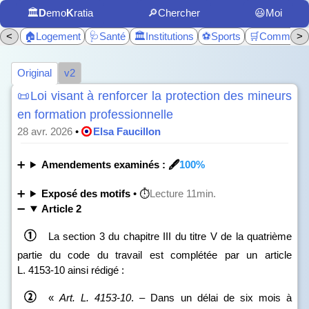
🏛️
D
emo
K
ratia
🔎Chercher
😃Moi
<
🏠Logement
🩺Santé
🏛️Institutions
⚽Sports
🛒Commerc
>
Original
v2
📜Loi visant à renforcer la protection des mineurs
en formation professionnelle
28 avr. 2026
•
Elsa Faucillon
Amendements examinés : 🖋️
100%
Exposé des motifs
• ⏱️
Lecture 11min.
Article 2
La section 3 du chapitre III du titre V de la quatrième
partie du code du travail est complétée par un article
L. 4153‑10 ainsi rédigé :
«
Art.
L.
4153
‑
10
. – Dans un délai de six mois à