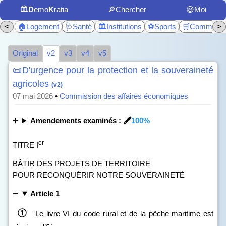
🏛️
D
emo
K
ratia
🔎Chercher
😃Moi
<
🏠Logement
🩺Santé
🏛️Institutions
⚽Sports
🛒Commerc
>
Original
v2
v3
v4
v5
📜D'urgence pour la protection et la souveraineté
agricoles
(v2)
07 mai 2026
•
Commission des affaires économiques
Amendements examinés : 🖋️
100%
er
TITRE I
BÂTIR DES PROJETS DE TERRITOIRE
POUR RECONQUÉRIR NOTRE SOUVERAINETÉ
Article 1
Le livre VI du code rural et de la pêche maritime est