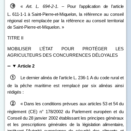
«
Art.
L.
694
‑
2
‑
1
.
–
Pour l’application de l’article
L.
611
‑
1
‑
1 à Saint
‑
Pierre-et-Miquelon
, la référence au conseil
régional est remplacée par la référence au conseil territorial
de Saint‑Pierre‑et‑Miquelon. »
TITRE II
MOBILISER L’ÉTAT POUR PROTÉGER LES
AGRICULTEURS DES CONCURRENCES DÉLOYALES
Article 2
Le dernier alinéa de l’article L. 236‑1 A du code rural et
de la pêche maritime est remplacé par six alinéas ainsi
rédigés :
« Dans les conditions prévues aux articles 53 et 54 du
règlement (CE) n° 178/2002 du Parlement européen et du
Conseil du 28 janvier 2002 établissant les principes généraux
et les prescriptions générales de la
législation alimentaire,
instituant l’Autorité européenne de sécurité des aliments
et