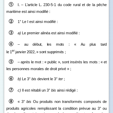
I. – L’article L. 230‑5‑1 du code rural et de la pêche
maritime est ainsi modifié :
1° Le I est ainsi modifié :
a)
Le premier alinéa est ainsi modifié :
–
au début, les mots
: «
Au plus tard
er
le
1
janvier
2022,
» sont supprimés
;
– après le mot : « public », sont insérés les mots : « et
les personnes morales de droit privé » ;
b)
Le 3°
bis
devient le 3°
ter
;
c)
Il est rétabli un 3°
bis
ainsi rédigé :
« 3°
bis
Ou produits non transformés composés de
produits agricoles remplissant la condition prévue au 3° ou