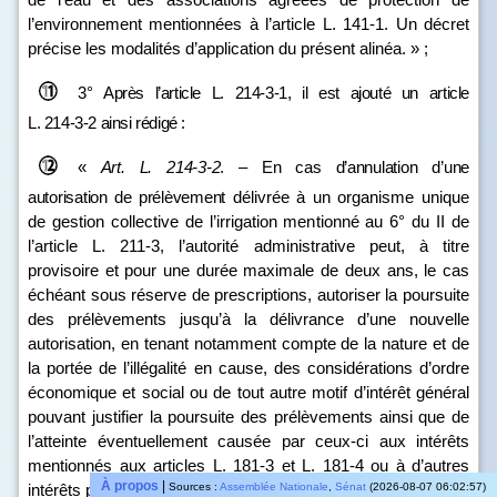
l’environnement mentionnées à l’article L. 141‑1. Un décret
précise les modalités d’application du présent alinéa. » ;
3°
Après l’article L.
214
‑
3
‑
1, il est ajouté un article
L.
214
‑
3
‑
2 ainsi rédigé
:
«
Art.
L.
214
‑
3
‑
2
.
–
En cas d’annulation d’une
autorisation de prélèvement
délivrée à un organisme unique
de gestion collective de l’irrigation mentionné au 6° du II de
l’article L. 211‑3, l’autorité administrative peut, à titre
provisoire et pour une durée maximale de deux ans, le cas
échéant sous réserve de prescriptions, autoriser la poursuite
des prélèvements jusqu’à la délivrance d’une nouvelle
autorisation, en tenant notamment compte de la nature et de
la portée de l’illégalité en cause, des considérations d’ordre
économique et social ou de tout autre motif d’intérêt général
pouvant justifier la poursuite des prélèvements ainsi que de
l’atteinte éventuellement causée par ceux‑ci aux intérêts
mentionnés aux articles L. 181‑3 et L. 181‑4 ou à d’autres
À propos
|
Sources :
Assemblée Nationale
,
Sénat
(2026-08-07 06:02:57)
intérêts publics et privés.